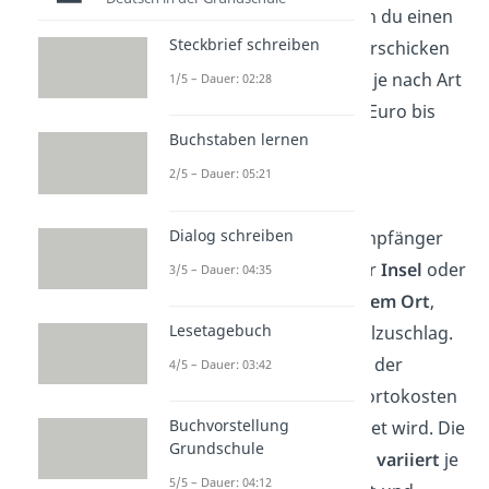
Deutschlands. Wenn du einen
Steckbrief schreiben
Brief ins
Ausland
verschicken
möchtest, zahlst du je nach Art
1/5 – Dauer: 02:28
von Brief etwa 0,10 Euro bis
Buchstaben lernen
5,00 Euro mehr.
2/5 – Dauer: 05:21
Inselzuschlag
Dialog schreiben
Befindet sich der Empfänger
des Briefes auf einer
Insel
oder
3/5 – Dauer: 04:35
in einem
abgelegenem Ort
,
Lesetagebuch
zahlst du einen Inselzuschlag.
Das ist ein Aufpreis, der
4/5 – Dauer: 03:42
zusätzlich auf die Portokosten
Buchvorstellung
des Briefes berechnet wird. Die
Grundschule
Höhe des Zuschlags
variiert
je
5/5 – Dauer: 04:12