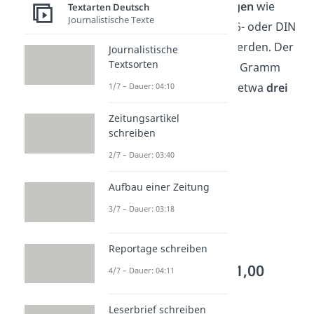
rechteckigen
Umschlägen
wie
Textarten Deutsch
Journalistische Texte
beispielsweise in DIN C6- oder DIN
B6-Format verschickt werden. Der
Journalistische
Textsorten
Brief darf höchstens 20 Gramm
wiegen. Das entspricht etwa
drei
1/7 – Dauer: 04:10
DIN A4 Seiten
.
Zeitungsartikel
schreiben
2/7 – Dauer: 03:40
Aufbau einer Zeitung
3/7 – Dauer: 03:18
Reportage schreiben
Kompaktbrief — 1,00
4/7 – Dauer: 04:11
Euro
Leserbrief schreiben