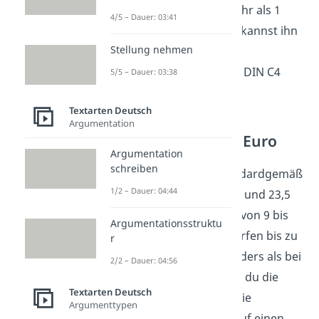
Maxibrief darf nicht mehr als 1
4/5 – Dauer: 03:41
Kilogramm wiegen. Du kannst ihn
Stellung nehmen
in
Quadratform
oder in
Rechteckform
in einem DIN C4
5/5 – Dauer: 03:38
Umschlag versenden.
Textarten Deutsch
Argumentation
Postkarte — 0,70 Euro
Argumentation
schreiben
Postkarten
haben standardgemäß
1/2 – Dauer: 04:44
eine Länge zwischen 14 und 23,5
Zentimeter, eine Breite von 9 bis
Argumentationsstruktu
12,5 Zentimeter und dürfen bis zu
r
500 Gramm wiegen. Anders als bei
2/2 – Dauer: 04:56
anderen Briefen kannst du die
Textarten Deutsch
Briefmarke
direkt
auf die
Argumenttypen
Postkarte kleben und auf einen