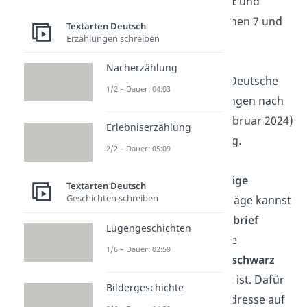
nach
Zustellungsort
und
Postlieferant
zwischen 7 und
Textarten Deutsch
Erzählungen schreiben
14 Euro.
Nacherzählung
Gut zu wissen:
Die Deutsche
1/2 – Dauer: 04:03
Post und DHL verlangen nach
aktuellem Stand (Februar 2024)
Erlebniserzählung
keinen
Inselzuschlag.
2/2 – Dauer: 05:09
Bunte Briefumschläge
Textarten Deutsch
Geschichten schreiben
Farbige Briefumschläge kannst
du nur als
Standardbrief
Lügengeschichten
versenden, wenn die
1/6 – Dauer: 02:59
Empfängeradresse
schwarz
auf weiß
abgebildet ist. Dafür
Bildergeschichte
musst du also die Adresse auf