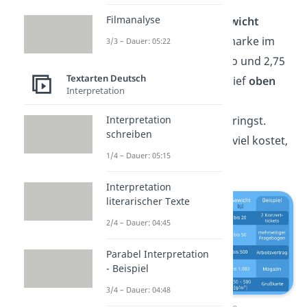
Filmanalyse
Je nach
Format
und
Gewicht
brauchst du eine Briefmarke im
3/3 – Dauer: 05:22
Wert zwischen 0,85 Euro und 2,75
Textarten Deutsch
Euro, die du auf dem Brief
oben
Interpretation
rechts
über der
Interpretation
Empfängeradresse anbringst.
schreiben
Welche Briefmarke wie viel kostet,
1/4 – Dauer: 05:15
siehst du in der Tabelle:
Interpretation
literarischer Texte
2/4 – Dauer: 04:45
Parabel Interpretation
- Beispiel
3/4 – Dauer: 04:48