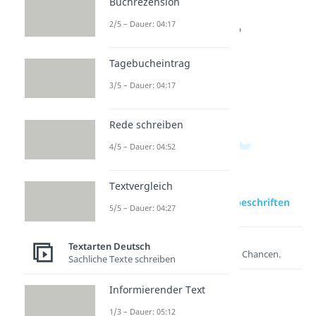
Buchrezension
Anschri
Postkar
Brief
2/5 – Dauer: 04:17
ft
te
schreib
Dauer:
schreib
en
03:15
en
Dauer:
Tagebucheintrag
04:35
Dauer:
3/5 – Dauer: 04:17
04:23
Rede schreiben
4/5 – Dauer: 04:52
Textvergleich
zur Videoseite: Brief beschriften
5/5 – Dauer: 04:27
Lernen lohnt sich!
Textarten Deutsch
Entdecke hier deine Chancen.
Sachliche Texte schreiben
Informierender Text
1/3 – Dauer: 05:12