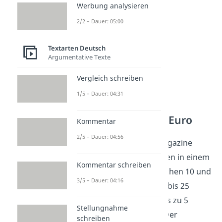
verwenden.
Werbung analysieren
2/2 – Dauer: 05:00
Textarten Deutsch
Argumentative Texte
Vergleich schreiben
1/5 – Dauer: 04:31
Maxibrief — 2,75 Euro
Kommentar
2/5 – Dauer: 04:56
Dünne Bücher oder Magazine
verschickst du am besten in einem
Kommentar schreiben
Maxibrief
. Er darf zwischen 10 und
3/5 – Dauer: 04:16
35,3 Zentimeter lang, 7 bis 25
Zentimeter breit und bis zu 5
Stellungnahme
Zentimeter hoch sein. Der
schreiben