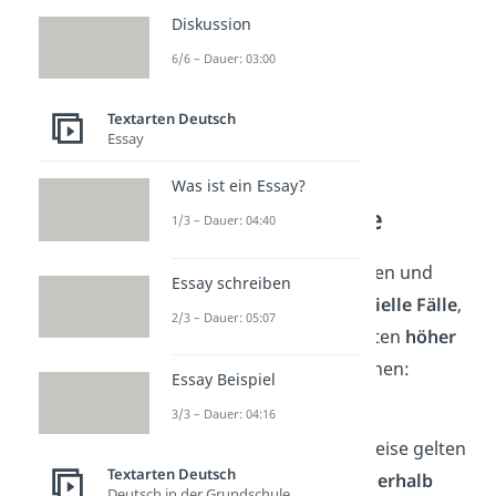
Diskussion
6/6 – Dauer: 03:00
Textarten Deutsch
Essay
Briefe richtig
frankieren —
Was ist ein Essay?
besondere Fälle
1/3 – Dauer: 04:40
Beim Versand von Briefen und
Essay schreiben
Postkarten gibt es
spezielle Fälle
,
2/3 – Dauer: 05:07
bei denen die Portokosten
höher
als sonst
ausfallen können:
Essay Beispiel
Auslandskosten
3/3 – Dauer: 04:16
Die aufgelisteten Preise gelten
Textarten Deutsch
für den Versand
innerhalb
Deutsch in der Grundschule