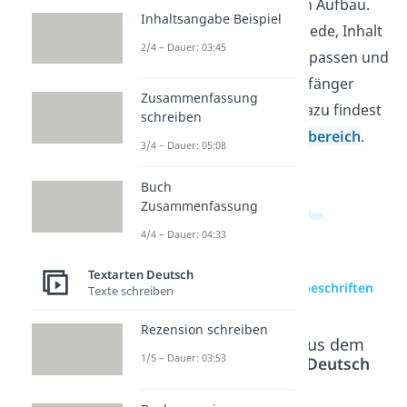
achtest auf einen klaren Aufbau.
Inhaltsangabe Beispiel
So erkennst du, wie Anrede, Inhalt
2/4 – Dauer: 03:45
und Schluss zusammenpassen und
wie dein Text beim Empfänger
Zusammenfassung
wirkt. Weitere Videos dazu findest
schreiben
du in unserem
Deutschbereich
.
3/4 – Dauer: 05:08
Buch
Zusammenfassung
4/4 – Dauer: 04:33
Textarten Deutsch
zur Videoseite: Brief beschriften
Texte schreiben
Rezension schreiben
Beliebte Inhalte aus dem
1/5 – Dauer: 03:53
Bereich
Textarten Deutsch