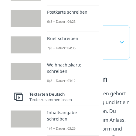
Postkarte schreiben
6/8 – Dauer: 04:23
Brief frankieren —
Brief schreiben
häufigste Fragen
7/8 – Dauer: 04:35
(ausklappen)
Weihnachtskarte
schreiben
Briefe verstehen
8/8 – Dauer: 03:12
Einen Brief zu verschicken gehört
Textarten Deutsch
Texte zusammenfassen
zum Schreiben im Alltag und ist ein
wichtiger Teil von Briefen. Du
Inhaltsangabe
schreiben
planst Texte passend zum Anlass,
wählst eine passende Form und
1/4 – Dauer: 03:25