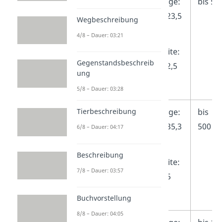
Kompaktbrief
Länge:
bis 50
10-23,5
Wegbeschreibung
cm
4/8 – Dauer: 03:21
Breite:
Gegenstandsbeschreib
7-12,5
ung
cm
5/8 – Dauer: 03:28
Großbrief
Länge:
bis
Tierbeschreibung
10-35,3
500 g
6/8 – Dauer: 04:17
cm
Beschreibung
Breite:
7/8 – Dauer: 03:57
7-25
cm
Buchvorstellung
8/8 – Dauer: 04:05