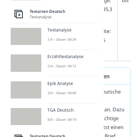
Maxibrief
Länge:
bis 1 
10-35,3
Textarten Deutsch
Textanalyse
cm
Textanalyse
Breite:
7-25
1/4 – Dauer: 04:39
cm
Erzähltextanalyse
2/4 – Dauer: 04:12
Digitale Briefmarken
Epik Analyse
Seit 2020 bietet die Deutsche
3/4 – Dauer: 06:40
Post auch
digitale Briefmarken
an. Dazu
TGA Deutsch
kaufst du online die richtige
4/4 – Dauer: 04:19
Briefmarke und erhältst einen
Code
, den du auf den Brief
Textarten Deutsch