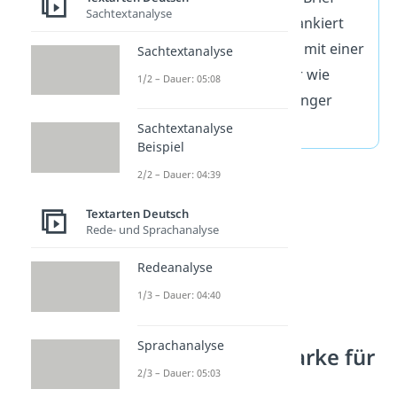
Sachtextanalyse
schreibst. Die Post frankiert
bei Versand den Brief mit einer
Sachtextanalyse
Briefmarke, sodass er wie
1/2 – Dauer: 05:08
gewohnt beim Empfänger
ankommt.
Sachtextanalyse
Beispiel
2/2 – Dauer: 04:39
Textarten Deutsch
Rede- und Sprachanalyse
Redeanalyse
1/3 – Dauer: 04:40
Sprachanalyse
Welche Briefmarke für
2/3 – Dauer: 05:03
welchen Brief?