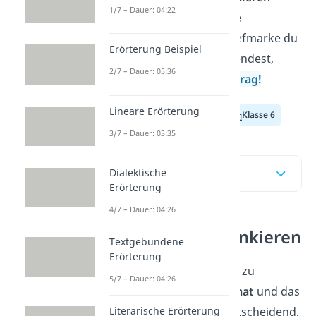
1/7 – Dauer: 04:22
brauchst du die richtige
Briefmarke. Welche Briefmarke du
Erörterung Beispiel
für welchen Brief verwendest,
2/7 – Dauer: 05:36
erfährst du hier im
Beitrag!
Lineare Erörterung
Klasse 4
Klasse 5
Klasse 6
3/7 – Dauer: 03:35
Inhaltsübersicht
Dialektische
Erörterung
4/7 – Dauer: 04:26
Brief richtig frankieren
Textgebundene
Erörterung
Um deinen
Brief
richtig zu
5/7 – Dauer: 04:26
frankieren
, ist das
Format
und das
Literarische Erörterung
Gewicht
des Briefes entscheidend.