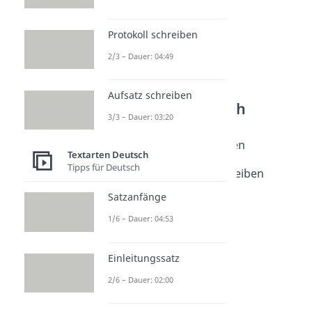
Protokoll schreiben
2/3 – Dauer: 04:49
Weitere Inhalte:
Aufsatz schreiben
Textarten Deutsch
3/3 – Dauer: 03:20
Brief & Karte schreiben
Formalen Brief schreiben
Textarten Deutsch
Dauer: 02:57
Tipps für Deutsch
Persönlichen Brief schreiben
Dauer: 02:51
Satzanfänge
Brief Aufbau
Dauer: 02:03
1/6 – Dauer: 04:53
Brief beschriften
Dauer: 04:08
Einleitungssatz
Anschrift
Dauer: 03:15
2/6 – Dauer: 02:00
Postkarte schreiben
Dauer: 04:23