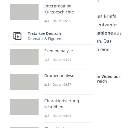
Brief frankieren
Interpretation
Kurzgeschichte
Tipp:
Um die
Maße
deines Briefs
4/4 – Dauer: 05:05
zu ermitteln, kannst du entweder
ein
Lineal
oder eine
Schablone
aus
Textarten Deutsch
Dramatik & Figuren
der Postfiliale verwenden. Das
Gewicht
lässt sich durch eine
Szenenanalyse
einfache
Küchenwaage
1/8 – Dauer: 03:29
bestimmen.
Dramenanalyse
Studyflix vernetzt: Hier ein Video aus
einem anderen Bereich
2/8 – Dauer: 04:37
Charakterisierung
schreiben
3/8 – Dauer: 04:15