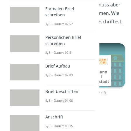
Empfänger ankommt, muss aber
Formalen Brief
auch die
Anschrift
stimmen. Wie
schreiben
du einen Brief richtig beschriftest,
1/8 – Dauer: 02:57
erfährst du
hier!
Persönlichen Brief
schreiben
2/8 – Dauer: 02:51
Brief Aufbau
3/8 – Dauer: 02:03
Brief beschriften
Zum Video: Anschrift
4/8 – Dauer: 04:08
Anschrift
5/8 – Dauer: 03:15