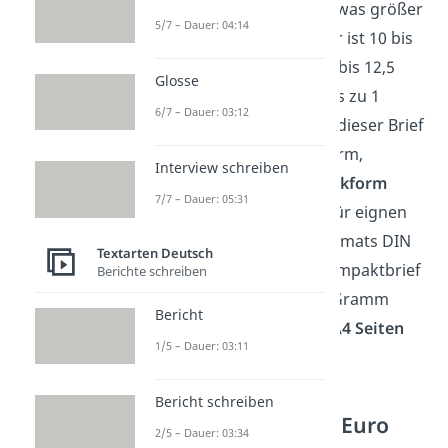
Ein
Kompaktbrief
ist etwas größer
5/7 – Dauer: 04:14
als ein Standardbrief. Er ist 10 bis
23,5 Zentimeter lang, 7 bis 12,5
Glosse
Zentimeter breit und bis zu 1
6/7 – Dauer: 03:12
Zentimeter hoch. Auch dieser Brief
darf nicht in Quadratform,
Interview schreiben
sondern
nur in Rechteckform
7/7 – Dauer: 05:31
versendet werden. Dafür eignen
sich Umschläge des Formats DIN
Textarten Deutsch
C6 oder DIN C5. Der Kompaktbrief
Berichte schreiben
darf nicht mehr als 50 Gramm
Bericht
wiegen, was
acht DIN A4 Seiten
1/5 – Dauer: 03:11
entspricht.
Bericht schreiben
Großbrief — 1,60 Euro
2/5 – Dauer: 03:34