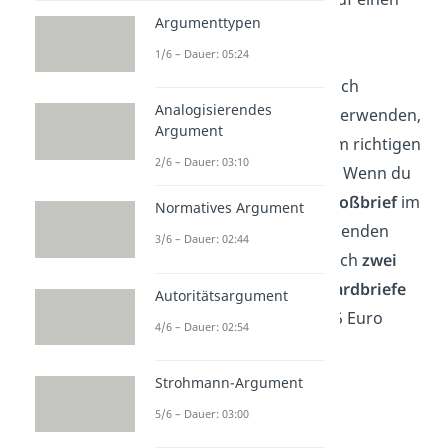
Argumenttypen
Umschlag
verzichten
.
1/6 – Dauer: 05:24
Übrigens:
Du kannst auch
Analogisierendes
mehrere Briefmarken
verwenden,
Argument
um deinen Brief mit dem richtigen
2/6 – Dauer: 03:10
Portowert zu versehen. Wenn du
beispielsweise einen
Großbrief
im
Normatives Argument
Wert von 1,60 Euro versenden
3/6 – Dauer: 02:44
möchtest, kannst du auch
zwei
Briefmarken
für
Standardbriefe
Autoritätsargument
jeweils im Wert von 0,85 Euro
4/6 – Dauer: 02:54
benutzen.
Strohmann-Argument
5/6 – Dauer: 03:00