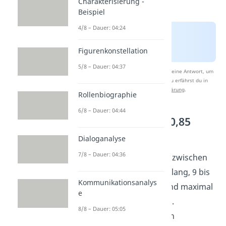
Charakterisierung -
Beispiel
4/8 – Dauer: 04:24
Figurenkonstellation
5/8 – Dauer: 04:37
Nach Beantwortung speichern wir deine Antwort, um
Studyflix zu verbessern. Mehr dazu erfährst du in
unserer
Datenschutzerklärung
.
Rollenbiographie
6/8 – Dauer: 04:44
Standardbrief — 0,85
Euro
Dialoganalyse
7/8 – Dauer: 04:36
Der
Standardbrief
darf zwischen
14 und 23,5 Zentimeter lang, 9 bis
Kommunikationsanalys
12,5 Zentimeter breit und maximal
e
0,5 Zentimeter dick sein.
8/8 – Dauer: 05:05
Außerdem darf er nur in