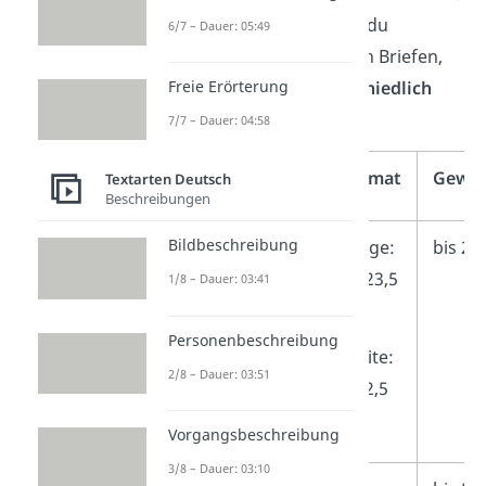
Hierbei unterscheidest du
6/7 – Dauer: 05:49
zwischen
vier Arten
von Briefen,
Freie Erörterung
deren Versand
unterschiedlich
viel kostet
:
7/7 – Dauer: 04:58
Format
Gewic
Textarten Deutsch
Beschreibungen
Bildbeschreibung
Standardbrief
Länge:
bis 20
14-23,5
1/8 – Dauer: 03:41
cm
Personenbeschreibung
Breite:
2/8 – Dauer: 03:51
9-12,5
cm
Vorgangsbeschreibung
3/8 – Dauer: 03:10