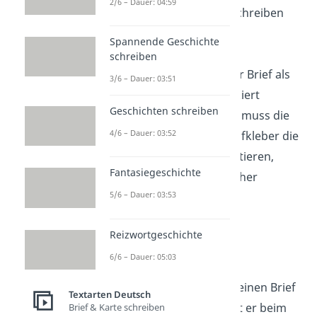
2/6 – Dauer: 04:59
ein weißes Etikett schreiben
oder drucken.
Spannende Geschichte
schreiben
Ansonsten muss der Brief als
3/6 – Dauer: 03:51
Kompaktbrief
frankiert
Geschichten schreiben
werden. In dem Fall muss die
4/6 – Dauer: 03:52
Post ohne Adressaufkleber die
Briefe
per Hand
sortieren,
Fantasiegeschichte
sodass ein zusätzlicher
5/6 – Dauer: 03:53
Aufwand entsteht.
Reizwortgeschichte
Anschrift
6/6 – Dauer: 05:03
Jetzt weißt du, wie du deinen Brief
Textarten Deutsch
richtig frankierst. Damit er beim
Brief & Karte schreiben