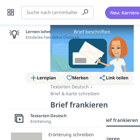
Suche
Neu: Karriere
Lernen lohnt sich!
Entdecke hier deine Chancen.
Lernplan
Merken
Link teilen
Textarten Deutsch
Brief & Karte schreiben
Brief frankieren
Textarten Deutsch
Brief beschriften
Brief frankieren
Erörterung
Erörterung schreiben
Um einen
Brief zu frankieren