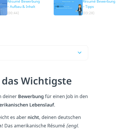
Résumé Bewerbung
Résumé Bewerbung
– Aufbau & Inhalt
– Tipps
(00:44)
(03:28)
das Wichtigste
n deiner
Bewerbung
für einen Job in den
rikanischen Lebenslauf
.
eicht es aber
nicht
, deinen deutschen
n
! Das amerikanische Résumé
(engl.