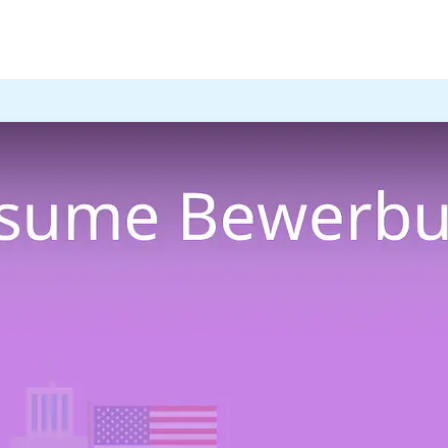
werben und brauchst dafür ein
Résumé
in der
Bewerbung
? 
g und im
Video
!