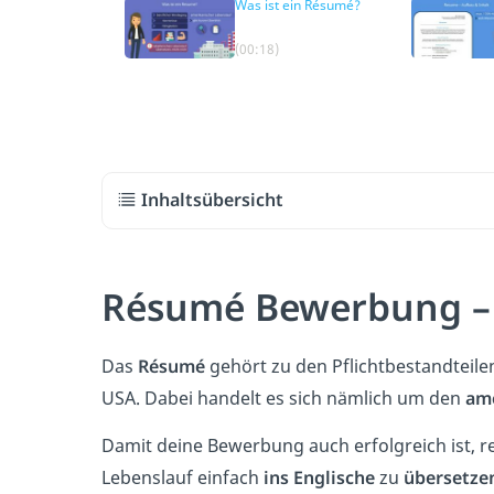
Was ist ein Résumé?
(00:18)
Inhaltsübersicht
Résumé Bewerbung – 
Das
Résumé
gehört zu den Pflichtbestandteile
USA. Dabei handelt es sich nämlich um den
ame
Damit deine Bewerbung auch erfolgreich ist, r
Lebenslauf einfach
ins Englische
zu
übersetze