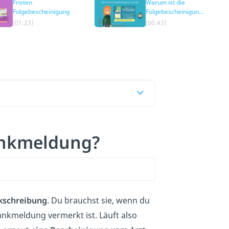
Fristen
Warum ist die
Folgebescheinigung
Folgebescheinigung
so wichtig?
(01:23)
(00:43)
ankmeldung?
nkschreibung
. Du brauchst sie, wenn du
ankmeldung vermerkt ist. Läuft also