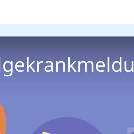
s erwartet, brauchst du eine
Folgekrankmeldung
. In unse