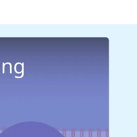
rem Beitrag und im
Video
erfährst du, was das