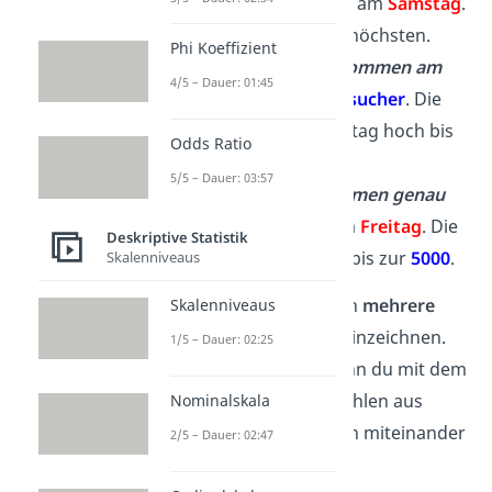
meisten Besucher?
→ am
Samstag
.
Dort ist die Säule am höchsten.
Phi Koeffizient
Wie viele Besucher kommen am
4/5 – Dauer: 01:45
Dienstag
?
→
2000 Besucher
. Die
Säule reicht am Dienstag hoch bis
Odds Ratio
zur
2000
.
5/5 – Dauer: 03:57
An welchem Tag kommen genau
5000 Besucher
?
→ Am
Freitag
. Die
Deskriptive Statistik
Säule geht dort hoch bis zur
5000
.
Skalenniveaus
Übrigens:
Du kannst auch
mehrere
Skalenniveaus
Säulen
für einen x-Wert einzeichnen.
1/5 – Dauer: 02:25
Das machst du dann, wenn du mit dem
Diagramm in Mathe Anzahlen aus
Nominalskala
verschiedenen Kategorien miteinander
2/5 – Dauer: 02:47
vergleichen
willst.