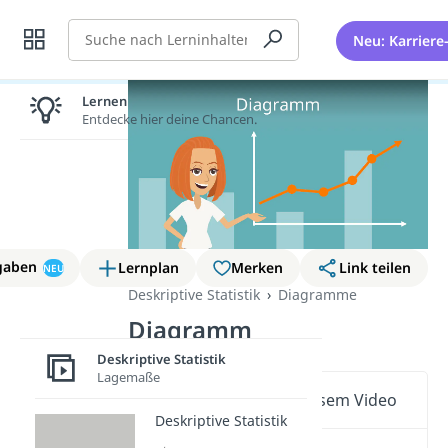
Suche
Neu: Karriere
Lernen lohnt sich!
Entdecke hier deine Chancen.
gaben
Lernplan
Merken
Link teilen
NEU
Deskriptive Statistik
Diagramme
Diagramm
Deskriptive Statistik
Lagemaße
Wichtige Inhalte in diesem Video
Deskriptive Statistik