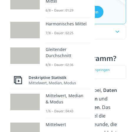
Mittel
6/8 – Dauer: 01:29
Aufgaben entdecken
Harmonisches Mittel
Inhaltsübersicht
7/8 – Dauer: 02:25
Gleitender
Durchschnitt
Was ist ein Diagramm?
8/8 – Dauer: 02:36
zur Stelle im Video springen
(00:11)
Deskriptive Statistik
Mittelwert, Median, Modus
Ein
Diagramm
hilft dir dabei,
Daten
Mittelwert, Median
übersichtlich
darzustellen
und
& Modus
miteinander zu
vergleichen
. Das
1/6 – Dauer: 04:43
können dabei zum Beispiel die
Lieblingsfarben deiner Freunde, die
Mittelwert