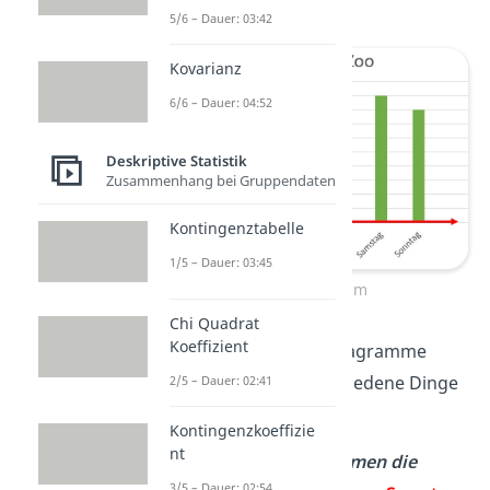
5/6 – Dauer: 03:42
Kovarianz
6/6 – Dauer: 04:52
Deskriptive Statistik
Zusammenhang bei Gruppendaten
Kontingenztabelle
1/5 – Dauer: 03:45
Säulendiagramm
Chi Quadrat
Koeffizient
Du kannst auch Säulendiagramme
auswerten und so verschiedene Dinge
2/5 – Dauer: 02:41
ablesen:
Kontingenzkoeffizie
nt
An welchem Tag kommen die
3/5 – Dauer: 02:54