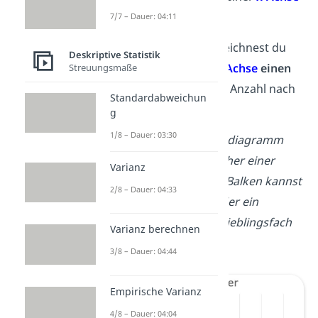
und einer
y-Achs
e
.
7/7 – Dauer: 04:11
Beim
Balkendiagramm
zeichnest du
Deskriptive Statistik
für
jeden Wert
auf der
y-Achse
einen
Streuungsmaße
Balken
mit der jeweiligen Anzahl nach
Standardabweichun
rechts.
g
1/8 – Dauer: 03:30
Beispiel
: In einem Balkendiagramm
siehst du die Lieblingsfächer einer
Varianz
Klasse. An der Länge der Balken kannst
2/8 – Dauer: 04:33
du ablesen, wie viele Kinder ein
bestimmtes Fach als ihr Lieblingsfach
Varianz berechnen
gewählt haben.
3/8 – Dauer: 04:44
Empirische Varianz
4/8 – Dauer: 04:04