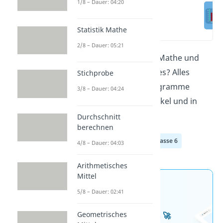
1/8 – Dauer: 04:20
Was ist ein
Diagramm?
(00:11)
Statistik Mathe
2/8 – Dauer: 05:21
Was ist ein
Diagramm
in Mathe und
was für Diagramme gibt es? Alles
Stichprobe
Wichtige zum Thema Diagramme
3/8 – Dauer: 04:24
erfährst du in diesem Artikel
und in
unserem
Video
!
Durchschnitt
berechnen
Klasse 4
Klasse 5
Klasse 6
4/8 – Dauer: 04:03
Arithmetisches
Mittel
Jetzt neu: Teste dein
5/8 – Dauer: 02:41
Wissen mit unseren
Geometrisches
kostenlosen Aufgaben 🚀