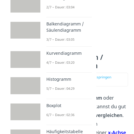
2/7 – Dauer: 03:04
Balkendiagramm /
Säulendiagramm
3/7 – Dauer: 03:05
Kurvendiagramm
Balkendiagramm /
4/7 – Dauer: 03:20
Säulendiagramm
zur Stelle im Video springen
Histogramm
(00:53)
5/7 – Dauer: 04:29
Mit einem
Balkendiagramm
oder
Boxplot
einem
Säulendiagramm
kannst du gut
Anzahlen
darstellen und
vergleichen
.
6/7 – Dauer: 02:36
Dafür brauchst du nur ein
Häufigkeitstabelle
Koordinatensystem
mit einer
x-Achse