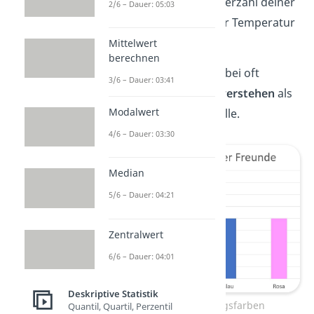
Entwicklung der Einwohnerzahl deiner
2/6 – Dauer: 05:03
Stadt oder der Verlauf der Temperatur
sein.
Mittelwert
berechnen
Diagramme kannst du dabei oft
3/6 – Dauer: 03:41
einfacher und schneller verstehen
als
Modalwert
einen Text oder eine Tabelle.
4/6 – Dauer: 03:30
Median
5/6 – Dauer: 04:21
Zentralwert
6/6 – Dauer: 04:01
Deskriptive Statistik
Diagramm zu Lieblingsfarben
Quantil, Quartil, Perzentil