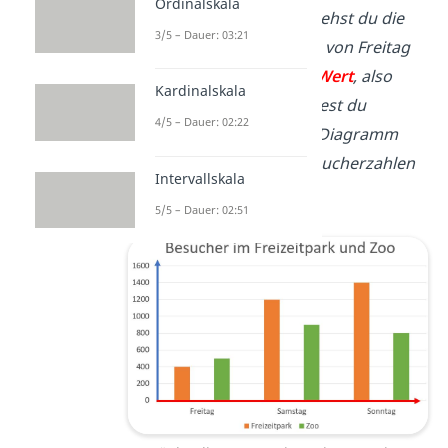
Ordinalskala
Beispiel
: Im Diagramm siehst du die
3/5 – Dauer: 03:21
Besucherzahlen des
Zoos
von Freitag
bis Sonntag. Für
einen
x-Wert
, also
Kardinalskala
einen
Wochentag, zeichnest du
4/5 – Dauer: 02:22
mehrere Säulen ein.
Das Diagramm
vergleicht sie mit den Besucherzahlen
Intervallskala
eines
Freizeitparks
.
5/5 – Dauer: 02:51