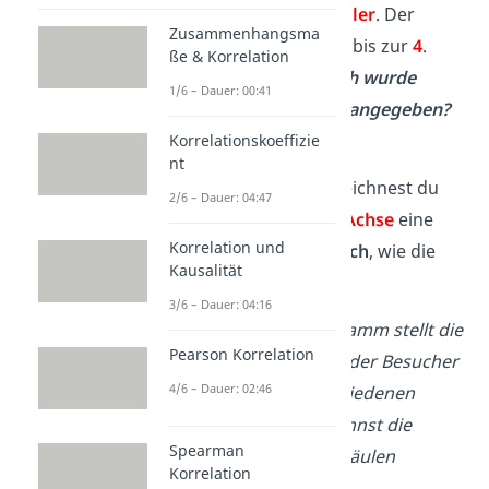
angegeben?
→
4 Schüler
. Der
Zusammenhangsma
Balken reicht nämlich bis zur
4
.
ße & Korrelation
Welches Lieblingsfach wurde
1/6 – Dauer: 00:41
genau von
5 Kindern
angegeben?
→
Sport
.
Korrelationskoeffizie
nt
Beim
Säulendiagramm
zeichnest du
2/6 – Dauer: 04:47
für jeden Wert auf der
x-Achse
eine
Korrelation und
Säule
nach
oben
— so
hoch
, wie die
Kausalität
jeweilige Anzahl.
3/6 – Dauer: 04:16
Beispiel
: Ein Säulendiagramm stellt die
Pearson Korrelation
durchschnittliche Anzahl der Besucher
4/6 – Dauer: 02:46
eines Zoos an den verschiedenen
Wochentagen dar. Du kannst die
Spearman
Anzahl an der Höhe der Säulen
Korrelation
ablesen.