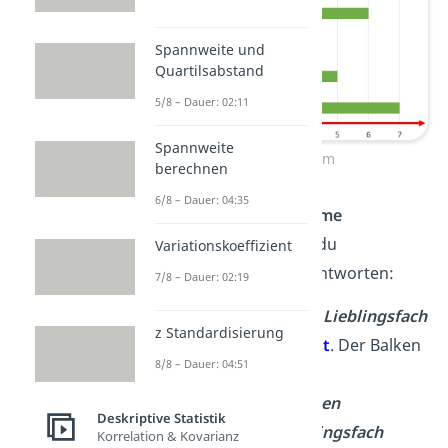
Spannweite und
Quartilsabstand
5/8 – Dauer: 02:11
Spannweite
Balkendiagramm
berechnen
6/8 – Dauer: 04:35
Wenn du
Balkendiagramme
auswerten
willst, kannst du
Variationskoeffizient
verschiedene Fragen beantworten:
7/8 – Dauer: 02:19
Was ist das häufigste Lieblingsfach
z Standardisierung
in der Klasse?
→
Kunst
. Der Balken
8/8 – Dauer: 04:51
ist dort am längsten.
Wie viele Schüler haben
Deskriptive Statistik
Mathematik
als Lieblingsfach
Korrelation & Kovarianz