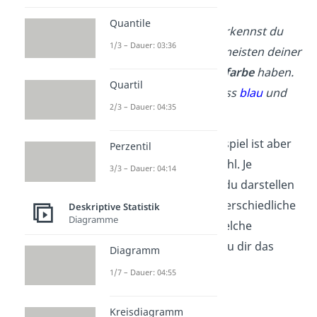
Quantile
Beispiel
:
Im Diagramm erkennst du
1/3 – Dauer: 03:36
auf einen Blick, dass die meisten deiner
Freunde
rot
als
Lieblingsfarbe
haben.
Quartil
Du siehst auch sofort, dass
blau
und
2/3 – Dauer: 04:35
rosa
gleich beliebt sind.
Ein Diagramm wie im Beispiel ist aber
Perzentil
nicht immer die beste Wahl. Je
3/3 – Dauer: 04:14
nachdem,
welche Daten
du darstellen
willst, verwendest du unterschiedliche
Deskriptive Statistik
Diagramme
Diagrammtypen
. Aber welche
Diagramme gibt es? Schau dir das
Diagramm
gleich an!
1/7 – Dauer: 04:55
Kreisdiagramm