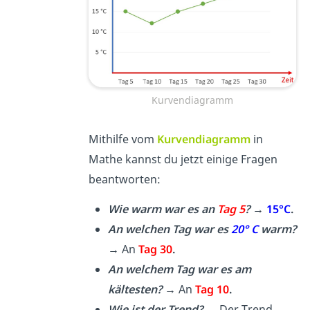
Kurvendiagramm
Mithilfe vom
Kurvendiagramm
in
Mathe kannst du jetzt einige Fragen
beantworten:
Wie warm war es an
Tag 5
?
→
15°C
.
An welchen Tag war es
20° C
warm?
→
An
Tag 30
.
An welchem Tag war es am
kältesten?
→
An
Tag 10
.
Wie ist der Trend?
→ Der Trend