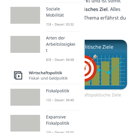
Grundgesetz vermerkt und ist somit
ein
wirtschaftspolitisches Ziel
. Alles
Soziale
Mobilität
Wichtige zu diesem Thema erfährst du
7/8 – Dauer: 03:32
hier.
Arten der
Arbeitslosigkei
t
8/8 – Dauer: 04:48
Wirtschaftspolitik
Fiskal- und Geldpolitik
Fiskalpolitik
Zum Video: Wirtschaftspolitische Ziele
1/6 – Dauer: 04:40
Expansive
Fiskalpolitik
2/6 – Dauer: 03:55