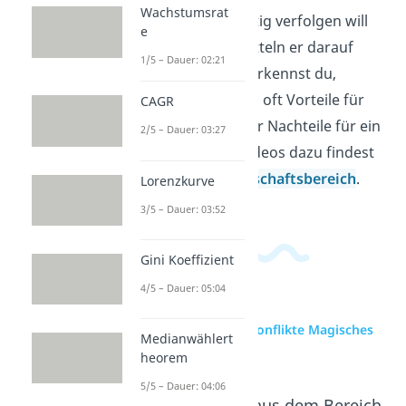
Wachstumsrat
Wirtschaft gleichzeitig verfolgen will
e
und mit welchen Mitteln er darauf
1/5 – Dauer: 02:21
Einfluss nimmt. So erkennst du,
warum Maßnahmen oft Vorteile für
CAGR
ein Ziel bringen, aber Nachteile für ein
2/5 – Dauer: 03:27
anderes. Weitere Videos dazu findest
du in unserem
Wirtschaftsbereich
.
Lorenzkurve
3/5 – Dauer: 03:52
Gini Koeffizient
4/5 – Dauer: 05:04
zur Videoseite: Zielkonflikte Magisches
Medianwählert
Viereck
heorem
5/5 – Dauer: 04:06
Beliebte Inhalte aus dem Bereich