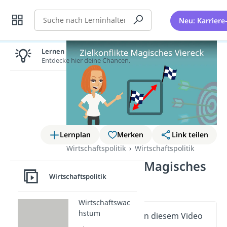
Suche
Neu: Karriere
Lernen lohnt sich!
Entdecke hier deine Chancen.
Lernplan
Merken
Link teilen
Wirtschaftspolitik
Wirtschaftspolitik
Zielkonflikte Magisches
Wirtschaftspolitik
Viereck
Wirtschaftswac
hstum
Wichtige Inhalte in diesem Video