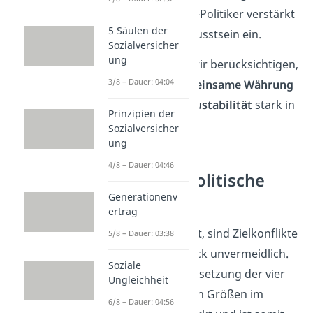
setzt sich ein Grüne-Politiker verstärkt
5 Säulen der
für das Umweltbewusstsein ein.
Sozialversicher
ung
In
Europa
müssen wir berücksichtigen,
3/8 – Dauer: 04:04
dass durch die
gemeinsame Währung
Euro
die
Preisniveaustabilität
stark in
Prinzipien der
den Fokus rückt.
Sozialversicher
ung
4/8 – Dauer: 04:46
Wirtschaftspolitische
Ziele
Generationenv
ertrag
Wie du gemerkt hast, sind Zielkonflikte
5/8 – Dauer: 03:38
im magischen Viereck unvermeidlich.
Soziale
Trotzdem ist die Umsetzung der vier
Ungleichheit
volkswirtschaftlichen Größen im
6/8 – Dauer: 04:56