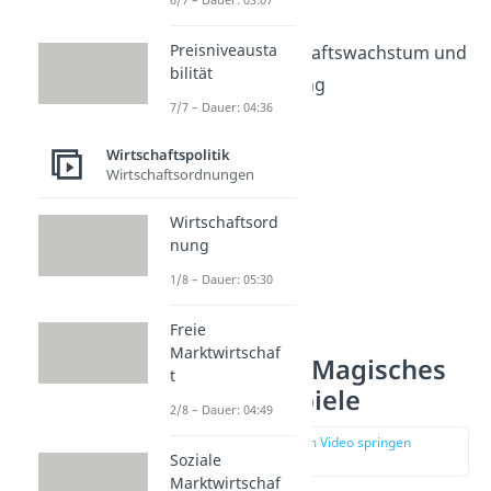
Zielharmonie
Preisniveausta
Beispiel:
Wirtschaftswachstum und
bilität
Vollbeschäftigung
7/7 – Dauer: 04:36
Wirtschaftspolitik
Wirtschaftsordnungen
Wirtschaftsord
nung
1/8 – Dauer: 05:30
Freie
Marktwirtschaf
Zielkonflikte Magisches
t
Viereck Beispiele
2/8 – Dauer: 04:49
zur Stelle im Video springen
Soziale
(01:16)
Marktwirtschaf