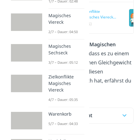
1/7 – Dauer: 02:48
Zielkonflikte
Magisches
„Magisches Viereck“
Viereck
einfach erklärt
(00:16)
2/7 – Dauer: 04:50
Die
Zielkonflikte im Magischen
Magisches
Sechseck
Viereck
verhindern, dass es zu einem
gesamtwirtschaftlichen Gleichgewicht
3/7 – Dauer: 05:12
kommt. Was es mit diesen
Zielkonflikte
Zielkonflikten auf sich hat, erfährst du
Magisches
hier
und im
Video!
Viereck
4/7 – Dauer: 05:35
Warenkorb
Inhaltsübersicht
5/7 – Dauer: 04:33