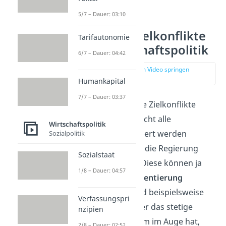
5/7 – Dauer: 03:10
Folgen der Zielkonflikte
Tarifautonomie
in der Wirtschaftspolitik
6/7 – Dauer: 04:42
zur Stelle im Video springen
(04:28)
Humankapital
7/7 – Dauer: 03:37
Wirtschaftspolitische Zielkonflikte
führen dazu, dass nicht alle
Wirtschaftspolitik
Zielsetzungen realisiert werden
Sozialpolitik
können. Dann muss die Regierung
Sozialstaat
Prioritäten
setzen. Diese können ja
1/8 – Dauer: 04:57
nach
politischer Orientierung
abweichen. Während beispielsweise
Verfassungspri
ein FDP-Politiker eher das stetige
nzipien
Wirtschaftswachstum im Auge hat,
2/8 – Dauer: 02:52