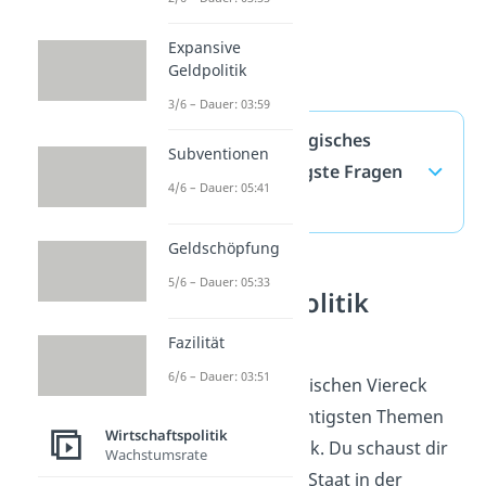
Expansive
Geldpolitik
3/6 – Dauer: 03:59
Zielkonflikte Magisches
Subventionen
Viereck — häufigste Fragen
4/6 – Dauer: 05:41
(ausklappen)
Geldschöpfung
5/6 – Dauer: 05:33
Wirtschaftspolitik
verstehen
Fazilität
6/6 – Dauer: 03:51
Zielkonflikte im magischen Viereck
gehören zu den wichtigsten Themen
Wirtschaftspolitik
der Wirtschaftspolitik. Du schaust dir
Wachstumsrate
an, welche Ziele der Staat in der