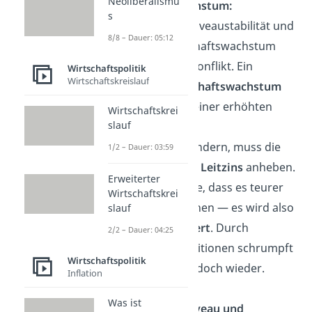
Neoliberalismu
Wirtschaftswachstum:
s
Zwischen Preisniveaustabilität und
8/8 – Dauer: 05:12
stetigem Wirtschaftswachstum
besteht ein Zielkonflikt. Ein
Wirtschaftspolitik
Wirtschaftskreislauf
positives Wirtschaftswachstum
führt häufig zu einer erhöhten
Wirtschaftskrei
slauf
Inflationsrate.
Um das zu verhindern, muss die
1/2 – Dauer: 03:59
Zentralbank den
Leitzins
anheben.
Erweiterter
Das hat zur Folge, dass es teurer
Wirtschaftskrei
wird, Geld zu leihen —
es wird also
slauf
weniger investiert
. Durch
2/2 – Dauer: 04:25
geringere Investitionen schrumpft
Wirtschaftspolitik
die Wirtschaft jedoch wieder.
Inflation
Was ist
Stabiles Preisniveau und