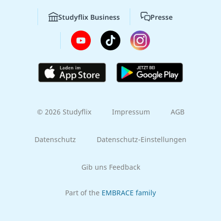
Studyflix Business
Presse
© 2026 Studyflix
Impressum
AGB
Datenschutz
Datenschutz-Einstellungen
Gib uns Feedback
Part of the
EMBRACE family