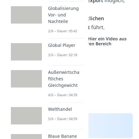
einen
erhöhten Export
möglich,
Globalisierung
der zu einem
Vor- und
außenwirtschaftlichen
Nachteile
Ungleichgewicht
führt.
2/6 – Dauer: 05:42
Studyflix vernetzt: Hier ein Video aus
einem anderen Bereich
Global Player
3/6 – Dauer: 02:18
Außenwirtscha
ftliches
Gleichgewicht
4/6 – Dauer: 04:39
Welthandel
5/6 – Dauer: 04:59
Blaue Banane