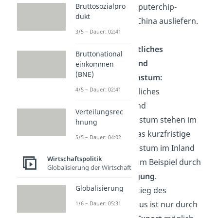
Bruttosozialpro
beschränkt Computerchip-
dukt
Hardware nach China ausliefern.
3/5 – Dauer: 02:41
Außenwirtschaftliches
Bruttonational
Gleichgewicht und
einkommen
(BNE)
Wirtschaftswachstum:
4/5 – Dauer: 02:41
Außenwirtschaftliches
Gleichgewicht und
Verteilungsrec
Wirtschaftswachstum stehen im
hnung
Konflikt, wenn das kurzfristige
5/5 – Dauer: 04:02
Wirtschaftswachstum im Inland
Wirtschaftspolitik
ausgereizt ist, zum Beispiel durch
Globalisierung der Wirtschaft
eine
Marktsättigung
.
Globalisierung
Ein weiterer Anstieg des
Wirtschaftsniveaus ist nur durch
1/6 – Dauer: 05:31