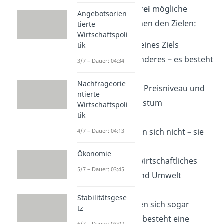
Insgesamt gibt es
drei
mögliche
Angebotsorien
Beziehungen
zwischen den Zielen:
tierte
Wirtschaftspoli
Die Umsetzung eines Ziels
tik
verhindert ein anderes – es besteht
3/7 – Dauer: 04:34
ein
Zielkonflikt
Nachfrageorie
Beispiel:
stabiles Preisniveau und
ntierte
Wirtschaftswachstum
Wirtschaftspoli
tik
Ziele beeinflussen sich nicht – sie
4/7 – Dauer: 04:13
sind
indifferent
Ökonomie
Beispiel:
Außenwirtschaftliches
5/7 – Dauer: 03:45
Gleichgewicht und Umwelt
Stabilitätsgese
Ziele unterstützen sich sogar
tz
gegenseitig – es besteht eine
6/7 – Dauer: 03:07