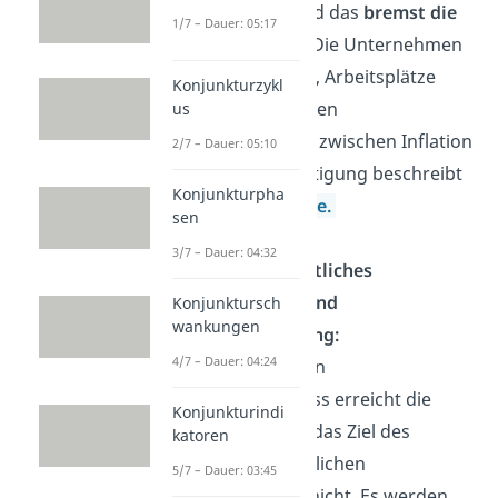
Investitionen und das
bremst die
1/7 – Dauer: 05:17
Wirtschaft
aus. Die Unternehmen
sind gezwungen, Arbeitsplätze
Konjunkturzykl
abzubauen. Diesen
us
Zusammenhang zwischen Inflation
2/7 – Dauer: 05:10
und Vollbeschäftigung beschreibt
Konjunkturpha
die
Phillips-Kurve.
sen
3/7 – Dauer: 04:32
Außenwirtschaftliches
Gleichgewicht und
Konjunktursch
wankungen
Vollbeschäftigung:
4/7 – Dauer: 04:24
Bei einem großen
Exportüberschuss erreicht die
Konjunkturindi
Volkswirtschaft das Ziel des
katoren
außenwirtschaftlichen
5/7 – Dauer: 03:45
Gleichgewichts nicht. Es werden