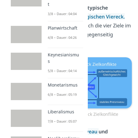
t
Es gibt Beispiele für
typische
3/8 – Dauer: 04:04
Zielkonflikte
im
magischen Viereck.
Hier siehst du, wie sich die vier Ziele im
Planwirtschaft
magischen Viereck gegenseitig
4/8 – Dauer: 04:26
beeinflussen:
Keynesianismu
s
5/8 – Dauer: 04:14
Monetarismus
6/8 – Dauer: 05:19
Liberalismus
Magisches Viereck Zielkonflikte
7/8 – Dauer: 05:07
Stabiles Preisniveau
und