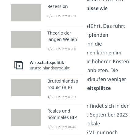
Rezession
Exporterschwernisse
wie
6/7 – Dauer: 03:57
beispielsweise
Exportzölle
eingeführt. Das führt
Theorie der
zu einem schrumpfenden
langen Wellen
Absatzmarkt,
denn die
7/7 – Dauer: 03:00
inländischen Firmen können im
Ausland durch die höheren Kosten
Wirtschaftspolitik
Bruttoinlandsprodukt
nicht mehr billig anbieten. Die
Unternehmen verkaufen weniger
Bruttoinlandsp
rodukt (BIP)
und müssen
Arbeitsplätze
abbauen
.
1/5 – Dauer: 03:53
Ein Beispiel dafür findet sich in den
Reales und
Niederlanden: ab September 2023
nominales BIP
darf das größte lokale
2/5 – Dauer: 04:46
Unternehmen ASML nur noch