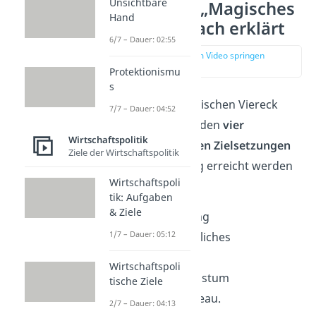
Unsichtbare
Zielkonflikte „Magisches
Hand
Viereck“ einfach erklärt
6/7 – Dauer: 02:55
zur Stelle im Video springen
(00:16)
Protektionismu
s
Zielkonflikte im magischen Viereck
7/7 – Dauer: 04:52
bedeuten, dass von den
vier
Wirtschaftspolitik
volkswirtschaftlichen Zielsetzungen
Ziele der Wirtschaftspolitik
nicht alle gleichzeitig erreicht werden
Wirtschaftspoli
können. Das sind:
tik: Aufgaben
& Ziele
Vollbeschäftigung
1/7 – Dauer: 05:12
außenwirtschaftliches
Gleichgewicht
Wirtschaftspoli
Wirtschaftswachstum
tische Ziele
stabiles Preisniveau.
2/7 – Dauer: 04:13