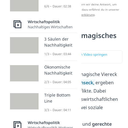
Nach Beantwortung speichern wir deine Antwort, um
6/6 – Dauer: 02:38
Studyflix zu verbessern. Mehr dazu erfährst du in unserer
Datenschutzerklärung
.
Wirtschaftspolitik
Nachhaltiges Wirtschaften
Zielkonflikte magisches
3 Säulen der
Sechseck
Nachhaltigkeit
1/3 – Dauer: 03:44
zur Stelle im Video springen
(03:56)
Ökonomische
Nachhaltigkeit
Erweitert
man das magische Viereck
zum
magischen Sechseck,
ergeben
2/3 – Dauer: 04:05
sich weitere Zielkonflikte. Dabei
Triple Bottom
werden die vier volkswirtschaftlichen
Line
Zielsetzungen um zwei soziale
3/3 – Dauer: 04:11
Komponenten, und
Wirtschaftspolitik
zwar
Umweltschutz
und
gerechte
Wirtschaftspolitik Weiteres