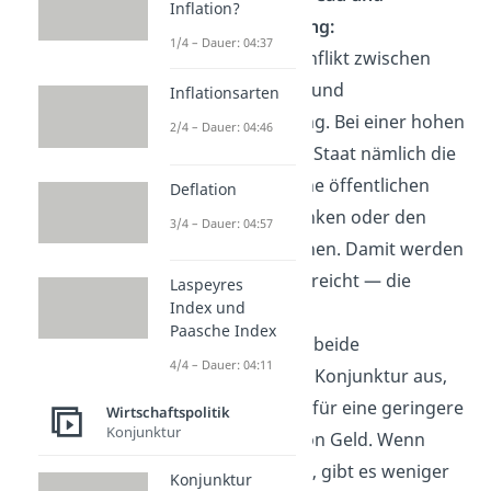
Inflation?
Vollbeschäftigung:
1/4 – Dauer: 04:37
Es gibt einen Konflikt zwischen
stabilen Preisen und
Inflationsarten
Vollbeschäftigung. Bei einer hohen
2/4 – Dauer: 04:46
Inflation hat der Staat nämlich die
Möglichkeit, seine öffentlichen
Deflation
Ausgaben zu senken oder den
3/4 – Dauer: 04:57
Leitzins zu erhöhen. Damit werden
stabile Preise
erreicht — die
Laspeyres
Index und
Inflation sinkt.
Paasche Index
Jedoch bremsen beide
4/4 – Dauer: 04:11
Maßnahmen die Konjunktur aus,
denn sie sorgen für eine geringere
Wirtschaftspolitik
Konjunktur
Verfügbarkeit von Geld. Wenn
dieses Geld fehlt, gibt es weniger
Konjunktur