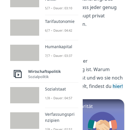
setzt aber voraus, dass jeder genug
5/7 – Dauer: 03:10
Geld hat, um überhaupt privat
Tarifautonomie
vorsorgen zu können.
6/7 – Dauer: 04:42
Solidarität
Humankapital
7/7 – Dauer: 03:37
Jetzt weißt du, was der
Generationenvertrag ist. Warum
Wirtschaftspolitik
Sozialpolitik
Solidarität
wichtig ist und wo sie noch
eine große Rolle spielt, findest du
hier!
Sozialstaat
1/8 – Dauer: 04:57
Verfassungspri
nzipien
2/8 – Dauer: 02:52