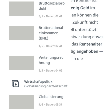
gelöst — für die vielen Rentner ist
Bruttosozialpro
trotzdem noch
zu wenig Geld
im
dukt
Rententopf. Deswegen können die
3/5 – Dauer: 02:41
älteren Menschen in Zukunft nicht
Bruttonational
mehr so gut finanziell unterstützt
einkommen
werden. Um diese Entwicklung etwas
(BNE)
einzudämmen, wird das
Rentenalter
4/5 – Dauer: 02:41
seit Jahren regelmäßig
angehoben
—
Verteilungsrec
so zahlt jeder länger in die
hnung
Rentenkasse ein.
5/5 – Dauer: 04:02
Wirtschaftspolitik
Globalisierung der Wirtschaft
Globalisierung
1/6 – Dauer: 05:31