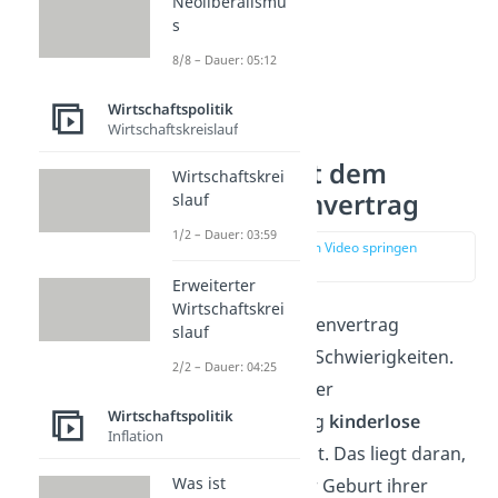
Neoliberalismu
s
8/8 – Dauer: 05:12
Wirtschaftspolitik
Wirtschaftskreislauf
Probleme mit dem
Wirtschaftskrei
Generationenvertrag
slauf
1/2 – Dauer: 03:59
zur Stelle im Video springen
(01:28)
Erweiterter
Wirtschaftskrei
Mit dem Generationenvertrag
slauf
kommen aber auch Schwierigkeiten.
2/2 – Dauer: 04:25
Einige sagen, dass der
Wirtschaftspolitik
Generationenvertrag
kinderlose
Inflation
Menschen
bevorzugt. Das liegt daran,
Was ist
dass Eltern nach der Geburt ihrer