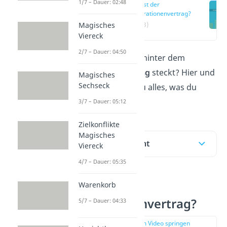
1/7 – Dauer: 02:48
Was ist der
Generationenvertrag?
(00:13)
Magisches
Viereck
2/7 – Dauer: 04:50
Du fragst dich, was hinter dem
Generationenvertrag
steckt? Hier und
Magisches
Sechseck
im
Video
erfährst du alles, was du
dazu wissen musst!
3/7 – Dauer: 05:12
Zielkonflikte
Magisches
Inhaltsübersicht
Viereck
4/7 – Dauer: 05:35
Warenkorb
Was ist der
Generationenvertrag?
5/7 – Dauer: 04:33
zur Stelle im Video springen