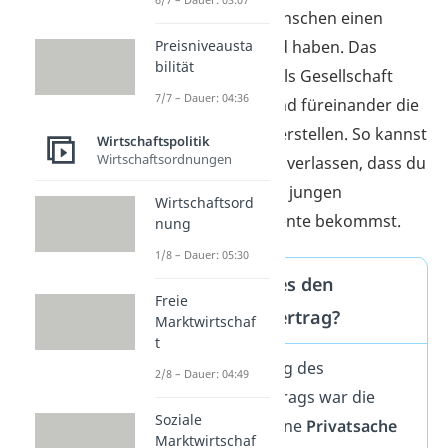
wollen, dass alle Menschen einen
Preisniveausta
gewissen Wohlstand haben. Das
bilität
bedeutet, dass wir als Gesellschaft
7/7 – Dauer: 04:36
zusammenhalten und füreinander die
Altersvorsorge sicherstellen. So kannst
Wirtschaftspolitik
Wirtschaftsordnungen
auch du dich darauf verlassen, dass du
von der zukünftigen jungen
Wirtschaftsord
Generation deine Rente bekommst.
nung
1/8 – Dauer: 05:30
Seit wann gibt es den
Freie
Generationenvertrag?
Marktwirtschaf
t
Vor der Einführung des
2/8 – Dauer: 04:49
Generationenvertrags war die
Soziale
Altersvorsorge reine
Privatsache
Marktwirtschaf