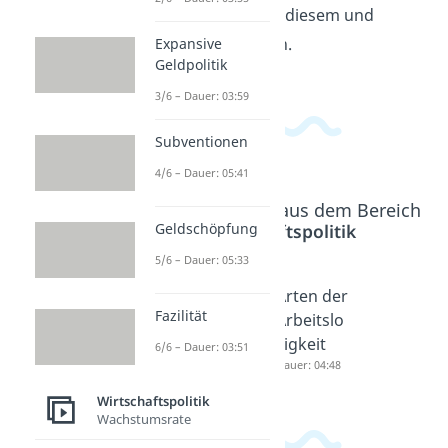
passende Videos zu diesem und
verwandten Themen.
Expansive
Geldpolitik
3/6 – Dauer: 03:59
Subventionen
4/6 – Dauer: 05:41
Beliebte Inhalte aus dem Bereich
Geldschöpfung
Wirtschaftspolitik
5/6 – Dauer: 05:33
Soziale
Soziale
Arten der
Fazilität
Ungleich
Mobilität
Arbeitslo
heit
Dauer: 03:32
sigkeit
6/6 – Dauer: 03:51
Dauer: 04:56
Dauer: 04:48
Wirtschaftspolitik
Wachstumsrate