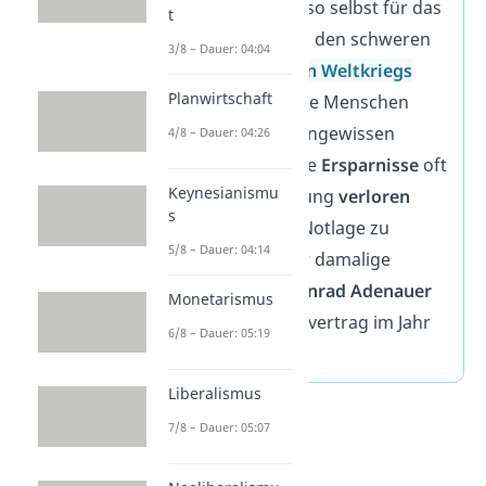
— jeder musste also selbst für das
t
Alter sparen. Nach den schweren
3/8 – Dauer: 04:04
Jahren des
Zweiten
Weltkriegs
Planwirtschaft
standen viele ältere Menschen
jedoch vor einer ungewissen
4/8 – Dauer: 04:26
Zukunft, da sie ihre
Ersparnisse
oft
Keynesianismu
durch die Zerstörung
verloren
s
haben. Um diese Notlage zu
5/8 – Dauer: 04:14
lindern, führte der damalige
Bundeskanzler
Konrad Adenauer
Monetarismus
den Generationenvertrag im Jahr
6/8 – Dauer: 05:19
1957
ein.
Liberalismus
7/8 – Dauer: 05:07