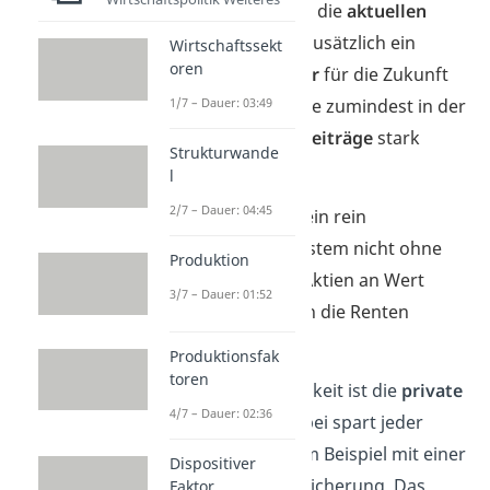
erledigen: Weiterhin die
aktuellen
Renten
zahlen und zusätzlich ein
Wirtschaftssekt
oren
neues Kapitalpolster
für die Zukunft
aufbauen. Das würde zumindest in der
1/7 – Dauer: 03:49
Übergangszeit die
Beiträge
stark
Strukturwande
erhöhen
.
l
2/7 – Dauer: 04:45
Außerdem ist auch ein rein
kapitalgedecktes System nicht ohne
Produktion
Risiken. Sollten die Aktien an Wert
3/7 – Dauer: 01:52
verlieren, fallen auch die Renten
geringer aus.
Produktionsfak
toren
Eine andere Möglichkeit ist die
private
4/7 – Dauer: 02:36
Altersvorsorge
. Dabei spart jeder
selbst fürs Alter, zum Beispiel mit einer
Dispositiver
privaten Rentenversicherung. Das
Faktor