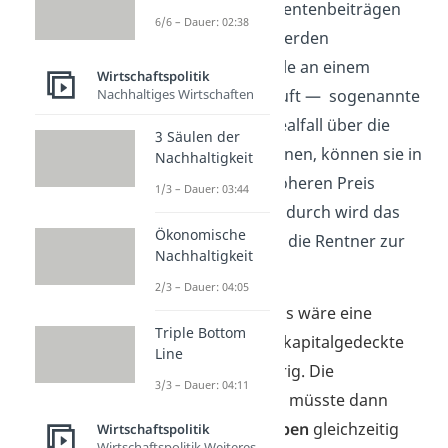
Das heißt, mit den Rentenbeiträgen
6/6 – Dauer: 02:38
der Arbeitnehmer werden
beispielsweise Anteile an einem
Wirtschaftspolitik
Nachhaltiges Wirtschaften
Unternehmen gekauft — sogenannte
Aktien
. Da sie im Idealfall über die
3 Säulen der
Jahre an Wert gewinnen, können sie in
Nachhaltigkeit
Zukunft zu einem höheren Preis
1/3 – Dauer: 03:44
verkauft werden. Dadurch wird das
Ökonomische
Geld erhöht, das für die Rentner zur
Nachhaltigkeit
Verfügung steht.
2/3 – Dauer: 04:05
Wichtig:
In der Praxis wäre eine
Triple Bottom
Umstellung auf das kapitalgedeckte
Line
System sehr schwierig. Die
3/3 – Dauer: 04:11
Rentenversicherung müsste dann
nämlich
zwei Aufgaben
gleichzeitig
Wirtschaftspolitik
Wirtschaftspolitik Weiteres