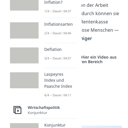
Inflation?
Kinder eine Pause von der Arbeit
1/4 – Dauer: 04:37
machen müssen. Dadurch können sie
weniger Geld in die Rentenkasse
Inflationsarten
einzahlen als kinderlose Menschen —
2/4 – Dauer: 04:46
und später auch
weniger
herausnehmen
.
Deflation
Studyflix vernetzt: Hier ein Video aus
3/4 – Dauer: 04:57
einem anderen Bereich
Laspeyres
Index und
Paasche Index
4/4 – Dauer: 04:11
Wirtschaftspolitik
Konjunktur
Konjunktur