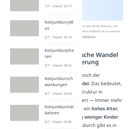
1/7 – Dauer: 05:17
Konjunkturzykl
Nach Beantwortung speichern wir deine Antwort, um
us
Studyflix zu verbessern. Mehr dazu erfährst du in unserer
Datenschutzerklärung
.
2/7 – Dauer: 05:10
Konjunkturpha
Der demografische Wandel
sen
als Herausforderung
3/7 – Dauer: 04:32
Außerdem wäre da noch der
Konjunktursch
demografische Wandel
. Das bedeutet,
wankungen
dass sich die Altersstruktur in
4/7 – Dauer: 04:24
Deutschland verändert — immer mehr
Konjunkturindi
Menschen erreichen ein
hohes Alter
,
katoren
während gleichzeitig
weniger Kinder
5/7 – Dauer: 03:45
geboren werden. Dadurch gibt es in