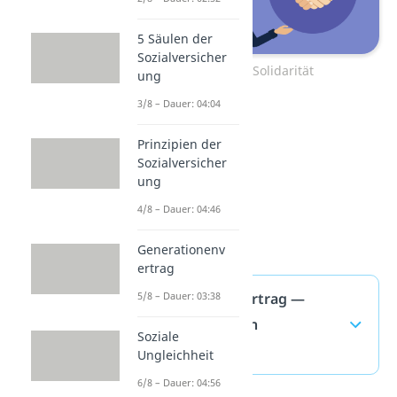
5 Säulen der
Sozialversicher
Zum Video: Solidarität
ung
3/8 – Dauer: 04:04
Prinzipien der
Sozialversicher
ung
4/8 – Dauer: 04:46
Generationenv
ertrag
Generationenvertrag —
5/8 – Dauer: 03:38
häufigste Fragen
Soziale
(ausklappen)
Ungleichheit
6/8 – Dauer: 04:56