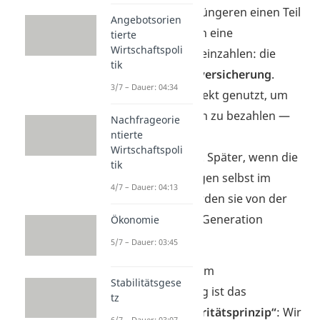
Er besagt, dass die Jüngeren einen Teil
Angebotsorien
ihres Einkommens in eine
tierte
Wirtschaftspoli
gemeinsame Kasse einzahlen: die
tik
gesetzliche Rentenversicherung
.
3/7 – Dauer: 04:34
Dieses Geld wird direkt genutzt, um
die Rente der Älteren zu bezahlen —
Nachfrageorie
ntierte
du nennst das auch
Wirtschaftspoli
„Umlageverfahren“
. Später, wenn die
tik
heutigen Berufstätigen selbst im
4/7 – Dauer: 04:13
Ruhestand sind, werden sie von der
dann berufstätigen Generation
Ökonomie
unterstützt.
5/7 – Dauer: 03:45
Der Grund hinter dem
Stabilitätsgese
Generationenvertrag ist das
tz
sogenannte
„Solidaritätsprinzip“
: Wir
6/7 – Dauer: 03:07