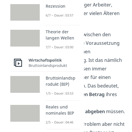
Zukunft immer weniger Arbeiter,
Rezession
welche die Renten der vielen Älteren
6/7 – Dauer: 03:57
finanzieren können.
Theorie der
Ein
Gleichgewicht
zwischen den
langen Wellen
Beiden ist jedoch die Voraussetzung
7/7 – Dauer: 03:00
für einen erfolgreichen
Generationenvertrag. Ist das nämlich
Wirtschaftspolitik
Bruttoinlandsprodukt
nicht gegeben, müssen immer
weniger Arbeitnehmer für einen
Bruttoinlandsp
rodukt (BIP)
Rentner aufkommen. Das bedeutet,
dass sie einen
1/5 – Dauer: 03:53
großen Betrag
ihres
Einkommens an die
Reales und
Rentenversicherung
abgeben
müssen.
nominales BIP
2/5 – Dauer: 04:46
Allein damit ist das Problem aber nicht