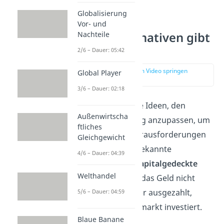
Globalisierung
Vor- und
Nachteile
Welche Alternativen gibt
es?
2/6 – Dauer: 05:42
zur Stelle im Video springen
Global Player
(02:35)
3/6 – Dauer: 02:18
Es gibt verschiedene Ideen, den
Außenwirtscha
Generationenvertrag anzupassen, um
ftliches
auf die heutigen Herausforderungen
Gleichgewicht
zu reagieren. Eine bekannte
4/6 – Dauer: 04:39
Alternative ist das
kapitalgedeckte
Welthandel
System
. Dabei wird das Geld nicht
sofort an die Rentner ausgezahlt,
5/6 – Dauer: 04:59
sondern am Kapitalmarkt investiert.
Blaue Banane