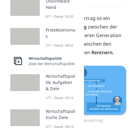
Unsichtbare
(00:13)
Hand
6/7 – Dauer: 02:55
Der Generationenvertrag ist ein
unsichtbarer
Vertrag
zwischen der
Protektionismu
jüngeren und der älteren Generation
s
— genauer gesagt zwischen den
7/7 – Dauer: 04:52
Berufstätigen
und den
Rentnern
.
Wirtschaftspolitik
Ziele der Wirtschaftspolitik
Wirtschaftspoli
tik: Aufgaben
& Ziele
1/7 – Dauer: 05:12
Wirtschaftspoli
tische Ziele
Generationenvertrag
2/7 – Dauer: 04:13