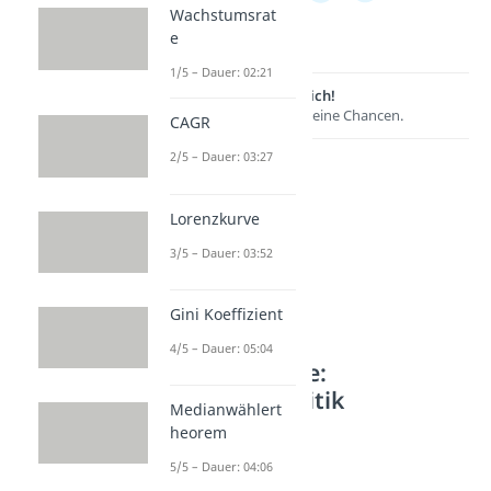
Wachstumsrat
e
1/5 – Dauer: 02:21
Lernen lohnt sich!
Entdecke hier deine Chancen.
CAGR
2/5 – Dauer: 03:27
Lorenzkurve
3/5 – Dauer: 03:52
Gini Koeffizient
4/5 – Dauer: 05:04
Weitere Inhalte:
Wirtschaftspolitik
Medianwählert
heorem
Sozialpolitik
Sozialstaat
5/5 – Dauer: 04:06
Dauer: 04:57