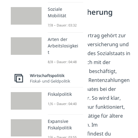
Soziale
Rentenversicherung
Mobilität
verstehen
7/8 – Dauer: 03:32
Der Generationenvertrag gehört zur
Arten der
gesetzlichen Rentenversicherung und
Arbeitslosigkei
t
ist ein wichtiger Teil des Sozialstaats in
Deutschland. Wer sich mit der
8/8 – Dauer: 04:48
Rentenversicherung beschäftigt,
Wirtschaftspolitik
schaut auf Beiträge, Rentenzahlungen
Fiskal- und Geldpolitik
und die Rolle des Staates bei der
Fiskalpolitik
Absicherung im Alter. So wird klar,
1/6 – Dauer: 04:40
warum das System nur funktioniert,
wenn genug Berufstätige für ältere
Expansive
Menschen mitzahlen. Im
Fiskalpolitik
Wirtschaftsbereich
findest du
2/6 – Dauer: 03:55