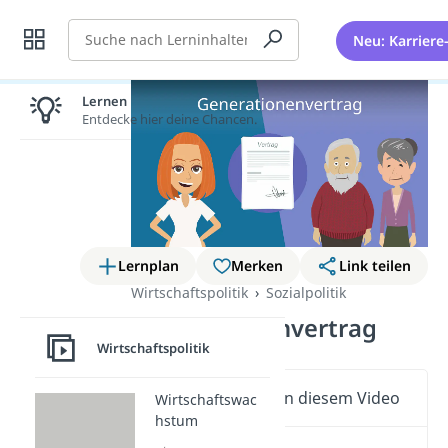
Suche
Neu: Karriere
Lernen lohnt sich!
Entdecke hier deine Chancen.
Lernplan
Merken
Link teilen
Wirtschaftspolitik
Sozialpolitik
Generationenvertrag
Wirtschaftspolitik
Wichtige Inhalte in diesem Video
Wirtschaftswac
hstum