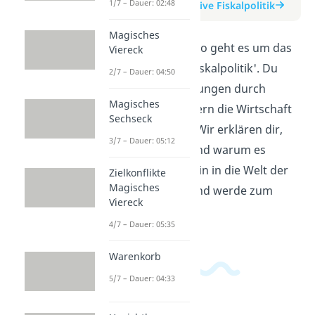
1/7 – Dauer: 02:48
zum Beitrag: Expansive Fiskalpolitik
Magisches
In diesem Erklärvideo geht es um das
Viereck
Thema 'Expansive Fiskalpolitik'. Du
2/7 – Dauer: 04:50
erfährst, wie Regierungen durch
Magisches
Ausgaben und Steuern die Wirtschaft
Sechseck
ankurbeln können. Wir erklären dir,
3/7 – Dauer: 05:12
was das bedeutet und warum es
wichtig ist. Tauche ein in die Welt der
Zielkonflikte
Magisches
Wirtschaftspolitik und werde zum
Viereck
Experten!
4/7 – Dauer: 05:35
Warenkorb
5/7 – Dauer: 04:33