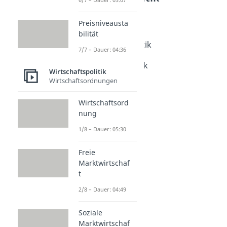
Fiskal- und Geldpolitik
Preisniveausta
Fiskalpolitik
bilität
Dauer: 04:40
Expansive Fiskalpolitik
7/7 – Dauer: 04:36
Dauer: 03:55
Expansive Geldpolitik
Wirtschaftspolitik
Dauer: 03:59
Wirtschaftsordnungen
Subventionen
Dauer: 05:41
Wirtschaftsord
Geldschöpfung
nung
Dauer: 05:33
Fazilität
1/8 – Dauer: 05:30
Dauer: 03:51
Freie
Marktwirtschaf
t
2/8 – Dauer: 04:49
Soziale
Marktwirtschaf