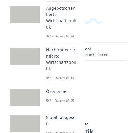
Angebotsorien
tierte
Wirtschaftspoli
tik
3/7 – Dauer: 04:34
Lernen lohnt sich!
Nachfrageorie
Entdecke hier deine Chancen.
ntierte
Wirtschaftspoli
tik
4/7 – Dauer: 04:13
Ökonomie
5/7 – Dauer: 03:45
Stabilitätsgese
Weitere Inhalte:
tz
Wirtschaftspolitik
6/7 – Dauer: 03:07