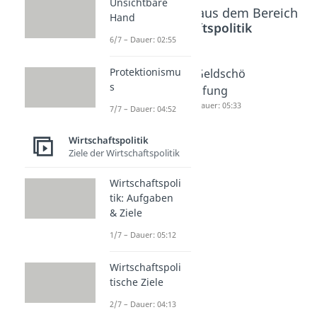
Unsichtbare
Beliebte Inhalte aus dem Bereich
Hand
Wirtschaftspolitik
6/7 – Dauer: 02:55
Protektionismu
Expansiv
Subventi
Geldschö
s
e
onen
pfung
Geldpolit
Dauer: 05:41
Dauer: 05:33
7/7 – Dauer: 04:52
ik
Wirtschaftspolitik
Dauer: 03:59
Ziele der Wirtschaftspolitik
Wirtschaftspoli
tik: Aufgaben
& Ziele
1/7 – Dauer: 05:12
Wirtschaftspoli
tische Ziele
2/7 – Dauer: 04:13