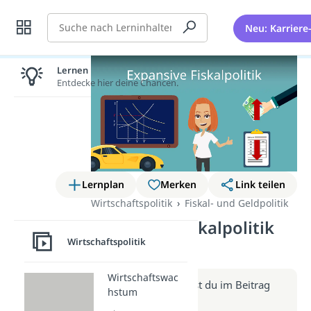
Suche
Neu: Karriere
Lernen lohnt sich!
Entdecke hier deine Chancen.
Lernplan
Merken
Link teilen
Wirtschaftspolitik
Fiskal- und Geldpolitik
Expansive Fiskalpolitik
Wirtschaftspolitik
(Video)
Wirtschaftswac
Weitere Infos erhältst du im Beitrag
hstum
zum Video