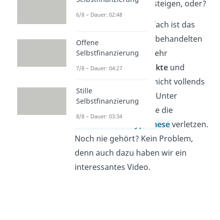
dem Finanzmarkt einsteigen, oder?
6/8 – Dauer: 02:48
Moment, ganz so einfach ist das
leider nicht. Die eben behandelten
Offene
Analysen sind leider sehr
Selbstfinanzierung
theoretische Konstrukte
und
7/8 – Dauer: 04:27
können in der Praxis nicht vollends
Stille
angewendet werden. Unter
Selbstfinanzierung
anderem auch, weil sie die
8/8 – Dauer: 03:34
Effizienzmarkthypothese
verletzen.
Noch nie gehört? Kein Problem,
denn auch dazu haben wir ein
interessantes Video.