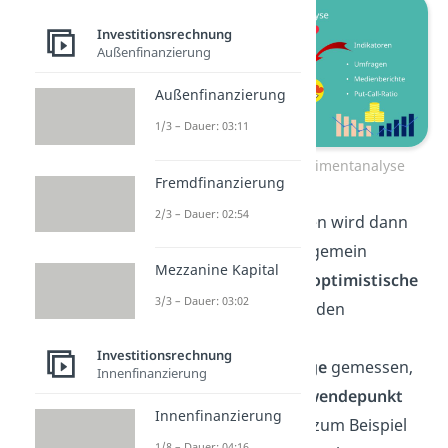
Investitionsrechnung
Außenfinanzierung
Außenfinanzierung
1/3 – Dauer: 03:11
Indikatoren der Sentimentanalyse
Fremdfinanzierung
2/3 – Dauer: 02:54
Über diese Indikatoren wird dann
bestimmt, ob eine allgemein
Mezzanine Kapital
pessimistische
oder
optimistische
3/3 – Dauer: 03:02
Haltung
vorliegt. Werden
besonders
starke
Investitionsrechnung
Stimmungsausschläge
gemessen,
Innenfinanzierung
kann das einen
Kurswendepunkt
Innenfinanzierung
ankündigen. Stell dir zum Beispiel
1/8 – Dauer: 04:16