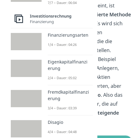
7/7 – Dauer: 06:04
unprofessionell erscheint, ist
tatsächlich eine
etablierte Methode
Investitionsrechnung
Finanzierung
der Finanzalanalyse. Es wird sich
dabei an verschiedenen
Finanzierungsarten
Indikatoren
bedient, die die
1/4 – Dauer: 04:26
Marktstimmung darstellen.
Indikatoren sind zum Beispiel
Eigenkapitalfinanzi
Umfragen
unter den Anlegern,
erung
Medienberichte
, die Aktien
2/4 – Dauer: 05:02
empfehlen oder bewerten, aber
Fremdkapitalfinanzi
auch die
Put-Call-Ratio
. Also das
erung
Verhältnis der Anleger, die auf
3/4 – Dauer: 03:39
fallende
(Puts) oder
steigende
Kurse (Calls) setzen.
Disagio
4/4 – Dauer: 04:48