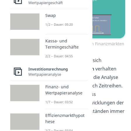
Wertpapiergeschäft
Swap
1/2 – Dauer: 05:20
Kassa- und
Zyklisches Verhalten von Finanzmärkten
Termingeschäfte
2/2 – Dauer: 04:55
Dow behauptet, dass sich
Finanzmärkte
zyklisch
verhalten
Investitionsrechnung
Wertpapieranalyse
und begründet damit die Analyse
von Aktienkursen durch Zeitreihen.
Finanz- und
Wertpapieranalyse
Zyklisch bedeutet, dass
unterschiedliche Entwicklungen der
1/7 – Dauer: 03:52
Aktien in gleichen Abständen immer
Effizienzmarkthypot
wieder auftreten.
hese
2/7 – Dauer: 03:54