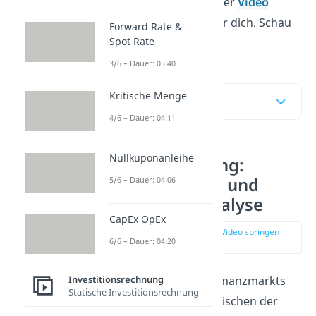
Lerntyp? Dann ist unser
Video
genau das Richtige für dich. Schau
Forward Rate &
Spot Rate
jetzt rein.
3/6 – Dauer: 05:40
Kritische Menge
Inhaltsübersicht
4/6 – Dauer: 04:11
Nullkuponanleihe
Unterscheidung:
Finanzanalyse und
5/6 – Dauer: 04:06
Wertpapieranalyse
CapEx OpEx
zur Stelle im Video springen
6/6 – Dauer: 04:20
(00:10)
Investitionsrechnung
Bei der Analyse des Finanzmarkts
Statische Investitionsrechnung
unterscheiden wir zwischen der