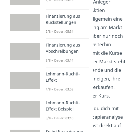
vor, dass die meisten Anleger
bereits ihr Kapital in Aktien
Finanzierung aus
investiert haben, da allgemein eine
Rückstellungen
optimistische Stimmung am Markt
2/8 – Dauer: 05:34
vorliegt. Nun gibt es aber nur noch
wenige Anleger, die weiterhin
Finanzierung aus
Abschreibungen
Aktien kaufen und damit die Kurse
3/8 – Dauer: 03:14
in die Höhe treiben. Der Markt steht
also kurz vor einer Wende und die
Lohmann-Ruchti-
Anleger werden dazu neigen, ihre
Effekt
Aktien in Zukunft zu verkaufen.
4/8 – Dauer: 03:53
Dadurch sinkt auch der Kurs.
Lohmann-Ruchti-
Sehr gut, jetzt kennst du dich mit
Effekt Beispiel
der Finanz- und Wertpapieranalyse
5/8 – Dauer: 03:10
bestens aus und kannst direkt auf
Selbstfinanzierung