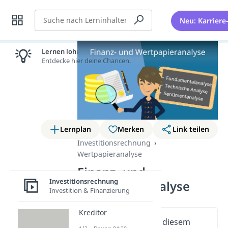
Suche
Neu: Karriere
Lernen lohnt sich!
Entdecke hier deine Chancen.
Lernplan
Merken
Link teilen
Investitionsrechnung
Wertpapieranalyse
Finanz- und
Investitionsrechnung
Wertpapieranalyse
Investition & Finanzierung
Kreditor
Wichtige Inhalte in diesem