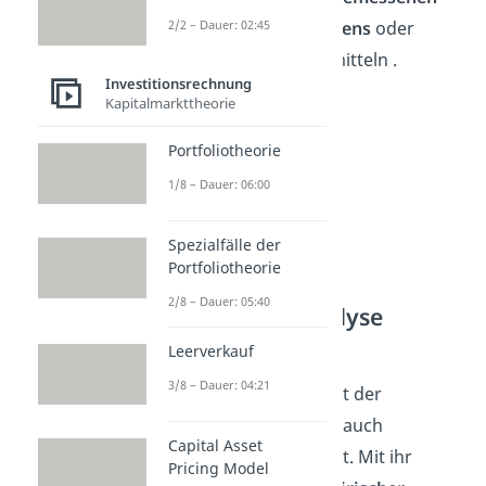
Preis des Unternehmens
oder
2/2 – Dauer: 02:45
dessen Aktien, zu ermitteln .
Investitionsrechnung
Kapitalmarkttheorie
Portfoliotheorie
1/8 – Dauer: 06:00
Spezialfälle der
Portfoliotheorie
2/8 – Dauer: 05:40
Technische Analyse
(Chartanalyse)
Leerverkauf
3/8 – Dauer: 04:21
Machen wir weiter mit der
Technischen Analyse, auch
Capital Asset
Chartanalyse
genannt. Mit ihr
Pricing Model