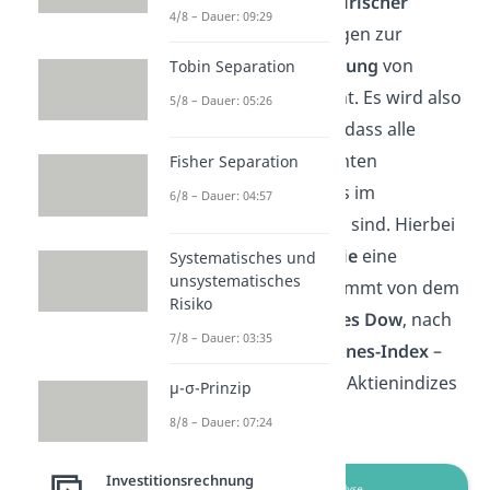
werden, anhand
empirischer
4/8 – Dauer: 09:29
Zeitreihen
, Vorhersagen zur
zukünftigen Entwicklung
von
Tobin Separation
Aktienkursen gemacht. Es wird also
5/8 – Dauer: 05:26
davon ausgegangen, dass alle
entscheidungsrelevanten
Fisher Separation
Informationen bereits im
6/8 – Dauer: 04:57
Kursverlauf enthalten sind. Hierbei
spielt die
DOW-Theorie
eine
Systematisches und
unsystematisches
wichtige Rolle. Sie stammt von dem
Risiko
US-Amerikaner
Charles Dow
, nach
7/8 – Dauer: 03:35
dem auch der
Dow-Jones-Index
–
einer der wichtigsten Aktienindizes
μ-σ-Prinzip
– benannt wurde.
8/8 – Dauer: 07:24
Investitionsrechnung