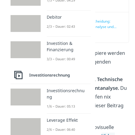
1/3 – Dauer: 04:29
Video
Debitor
Unterscheidung:
2/3 – Dauer: 02:43
Finanzanalyse und
Wertpapieranalyse
(00:10)
Investition &
Finanzierung
Finanzen und Wertpapiere werden
3/3 – Dauer: 00:49
meist anhand der folgenden
Analysen bewertet:
Investitionsrechnung
Fundamentalanalyse
,
Technische
Analyse
und
Sentimentanalyse.
Du
Investitionsrechnu
kannst mit den Begriffen nix
ng
anfangen? Dann ist dieser Beitrag
1/6 – Dauer: 05:13
genau richtig!
Leverage Effekt
Du bist eher der audiovisuelle
2/6 – Dauer: 06:40