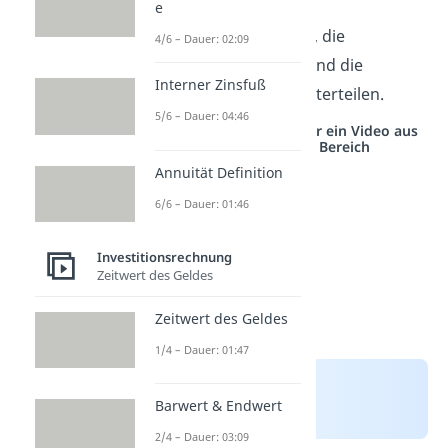
Sie lässt sich in die
e
Fundamentalanalyse
, die
4/6 – Dauer: 02:09
Technische Analyse
und die
Interner Zinsfuß
Sentimentanalyse
unterteilen.
5/6 – Dauer: 04:46
Studyflix vernetzt: Hier ein Video aus
einem anderen Bereich
Annuität Definition
6/6 – Dauer: 01:46
Investitionsrechnung
Zeitwert des Geldes
Zeitwert des Geldes
1/4 – Dauer: 01:47
Barwert & Endwert
2/4 – Dauer: 03:09