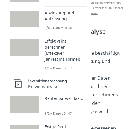
Nach Beantwortung speichern wir deine Antwort, um
Studyflix zu verbessern. Mehr dazu erfährst du in unserer
Abzinsung und
Datenschutzerklärung
.
Aufzinsung
3/4 – Dauer: 04:50
Fundamentalanalyse
Effektivzins
Beginnen wir mit der
berechnen
Fundamentanalyse. Sie beschäftigt
(Effektiver
Jahreszins Formel)
sich mit der
Beobachtung
und
4/4 – Dauer: 05:17
Interpretation
betriebswirtschaftlicher Daten
Investitionsrechnung
eines Unternehmens und der
Rentenrechnung
Beeinflussung des Unternehmens
Rentenbarwertfakto
durch den Markt. Aus den
r
Ergebnissen der Analyse wird
1/2 – Dauer: 04:07
versucht, einen fairen
Ewige Rente
beziehungsweise
angemessenen