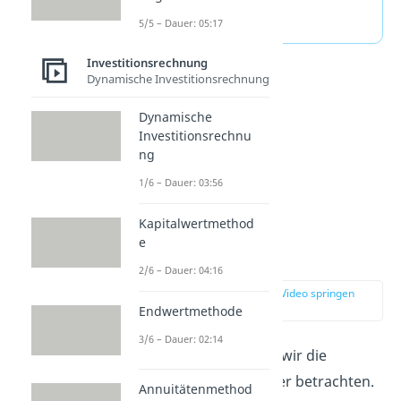
Personen.
5/5 – Dauer: 05:17
Investitionsrechnung
Dynamische Investitionsrechnung
Dynamische
Investitionsrechnu
ng
1/6 – Dauer: 03:56
Kapitalwertmethod
e
Finanzanalyse
2/6 – Dauer: 04:16
zur Stelle im Video springen
(00:38)
Endwertmethode
3/6 – Dauer: 02:14
Im Folgenden wollen wir die
Finanzanalyse genauer betrachten.
Annuitätenmethod