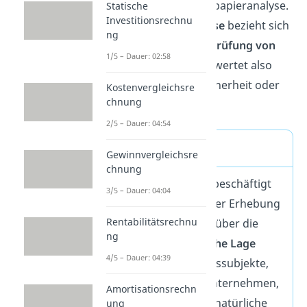
Finanz- und der Wertpapieranalyse.
Statische
Investitionsrechnu
Die
Wertpapieranalyse
bezieht sich
ng
speziell auf die
Überprüfung von
1/5 – Dauer: 02:58
Wertpapieren
. Sie bewertet also
beispielsweise die Sicherheit oder
Kostenvergleichsre
chnung
Bonität von Aktien.
2/5 – Dauer: 04:54
Definition
Gewinnvergleichsre
chnung
Die
Finanzanalyse
beschäftigt
3/5 – Dauer: 04:04
sich vor allem mit der Erhebung
Rentabilitätsrechnu
von Informationen über die
ng
finanzwirtschaftliche Lage
4/5 – Dauer: 04:39
jeglicher Wirtschaftssubjekte,
wie zum Beispiel Unternehmen,
Amortisationsrechn
Staaten, aber auch natürliche
ung