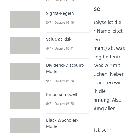
Sentimentanalyse
Sigma-Regeln
Die letzte Form der Analyse ist die
3/7 – Dauer: 03:49
Sentimentanalyse
. Ihr Name leitet
sich aus dem englischen
Value at Risk
„sentiment“
(ˈsen(t)əmənt) ab, was
4/7 – Dauer: 06:41
Gefühl oder
Empfindung
bedeutet.
Damit wird auch klar, was wir mit
Dividend-Discount-
Model
dieser Analyse untersuchen. Neben
5/7 – Dauer: 03:20
den Kursverläufen betrachten wir
nämlich nun auch noch die
Binomialmodell
allgemeine Marktstimmung
. Also
6/7 – Dauer: 06:38
die Summe der Stimmung aller
Marktteilnehmer.
Black & Scholes-
Modell
Was auf den ersten Blick sehr