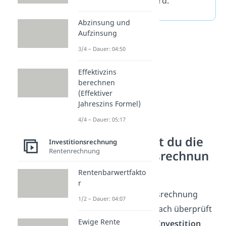
— berechnet wird.
Abzinsung und
Aufzinsung
3/4 – Dauer: 04:50
Effektivzins
berechnen
(Effektiver
Jahreszins Formel)
4/4 – Dauer: 05:17
Wozu brauchst du die
Investitionsrechnung
Rentenrechnung
Amortisationsrechnun
g?
Rentenbarwertfakto
r
Mit der Amortisationsrechnung
1/2 – Dauer: 04:07
kann schnell und einfach überprüft
Ewige Rente
werden, ob sich eine
Investition