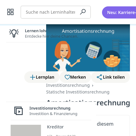
Suche
Neu: Karriere
Lernen lohnt sich!
Entdecke hier deine Chancen.
Lernplan
Merken
Link teilen
Investitionsrechnung
Statische Investitionsrechnung
Amortisationsrechnung
Investitionsrechnung
Investition & Finanzierung
Wichtige Inhalte in diesem
Kreditor
Video