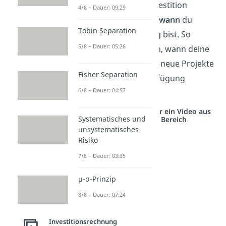
einer bestimmten Investition
4/8 – Dauer: 09:29
gebunden bleibt und
wann
du
Tobin Separation
wieder zahlungsfähig
bist. So
5/8 – Dauer: 05:26
kannst du abschätzen, wann deine
finanziellen Mittel für neue Projekte
Fisher Separation
oder Notfälle zur Verfügung
6/8 – Dauer: 04:57
stehen.
Studyflix vernetzt: Hier ein Video aus
Systematisches und
einem anderen Bereich
unsystematisches
Risiko
7/8 – Dauer: 03:35
μ-σ-Prinzip
8/8 – Dauer: 07:24
Investitionsrechnung