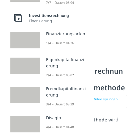
7/7 – Dauer: 06:04
Investitionsrechnung
Finanzierung
Finanzierungsarten
1/4 – Dauer: 04:26
Eigenkapitalfinanzi
erung
Amortisationsrechnun
2/4 – Dauer: 05:02
g —
Durchschnittsmethode
Fremdkapitalfinanzi
erung
zur Stelle im Video springen
(01:25)
3/4 – Dauer: 03:39
Disagio
Die
Durchschnittsmethode
wird
4/4 – Dauer: 04:48
auch „
statische