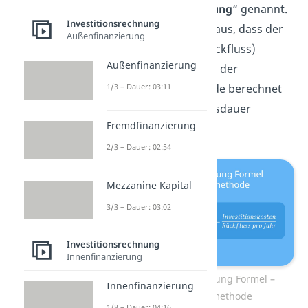
Amortisationsrechnung
“ genannt.
Investitionsrechnung
Denn sie geht davon aus, dass der
Außenfinanzierung
jährliche Gewinn
(Rückfluss)
Außenfinanzierung
konstant
bleibt. Nach der
Durchschnittsmethode berechnet
1/3 – Dauer: 03:11
sich die Amortisationsdauer
Fremdfinanzierung
folgendermaßen:
2/3 – Dauer: 02:54
Mezzanine Kapital
3/3 – Dauer: 03:02
Investitionsrechnung
Innenfinanzierung
Amortisationsrechnung Formel –
Innenfinanzierung
Durchschnittsmethode
1/8 – Dauer: 04:16