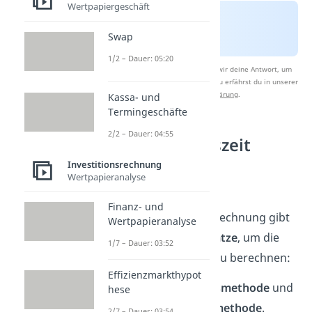
Wertpapiergeschäft
Swap
1/2 – Dauer: 05:20
Nach Beantwortung speichern wir deine Antwort, um
Studyflix zu verbessern. Mehr dazu erfährst du in unserer
Datenschutzerklärung
.
Kassa- und
Termingeschäfte
2/2 – Dauer: 04:55
Amortisationszeit
berechnen: 2
Investitionsrechnung
Wertpapieranalyse
Methoden
Finanz- und
In der Amortisationsrechnung gibt
Wertpapieranalyse
es
zwei gängige Ansätze
, um die
1/7 – Dauer: 03:52
Amortisationsdauer zu berechnen:
Effizienzmarkthypot
die
Durchschnittsmethode
und
hese
die
Kumulationsmethode
.
2/7 – Dauer: 03:54