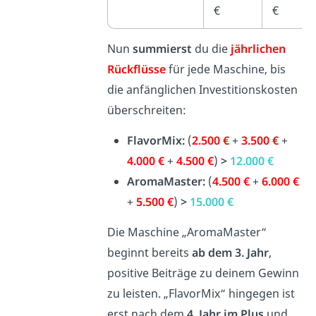
€
€
Nun
summierst
du die
jährlichen
Rückflüsse
für jede Maschine, bis
die anfänglichen Investitionskosten
überschreiten:
FlavorMix:
(
2.500 €
+
3.500 €
+
4.000 €
+
4.500 €
)
>
12.000 €
AromaMaster:
(
4.500 €
+
6.000 €
+
5.500 €
)
>
15.000 €
Die Maschine „AromaMaster“
beginnt bereits
ab dem 3. Jahr
,
positive Beiträge zu deinem Gewinn
zu leisten. „FlavorMix“ hingegen ist
erst nach dem
4. Jahr im Plus
und