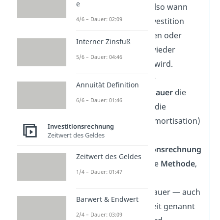
e
Investition
— also wann
4/6 – Dauer: 02:09
und wie eine Investition
durch Einnahmen oder
Interner Zinsfuß
Einsparungen wieder
5/6 – Dauer: 04:46
zurückverdient wird.
Demnach ist die
Annuität Definition
Amortisationsdauer
die
6/6 – Dauer: 01:46
Zeitspanne
, bis die
Rückzahlung (Amortisation)
Investitionsrechnung
erreicht ist.
Zeitwert des Geldes
Die
Amortisationsrechnung
Zeitwert des Geldes
ist schließlich die
Methode
,
1/4 – Dauer: 01:47
mit der die
Amortisationsdauer — auch
Barwert & Endwert
Amortisationszeit genannt
2/4 – Dauer: 03:09