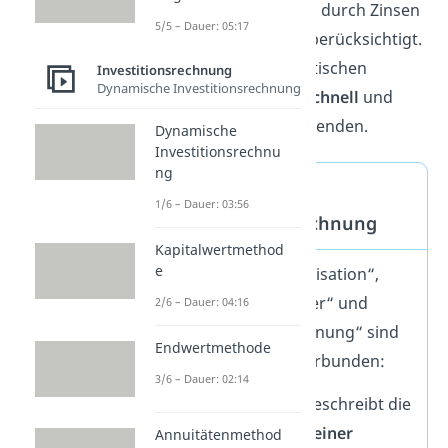
keine Veränderungen durch Zinsen
5/5 – Dauer: 05:17
oder Inflationsraten berücksichtigt.
Der Vorteil dieser statischen
Investitionsrechnung
Dynamische Investitionsrechnung
Betrachtung: Sie ist
schnell
und
unkompliziert
anzuwenden.
Dynamische
Investitionsrechnu
ng
Amortisation &
1/6 – Dauer: 03:56
Amortisationsrechnung
Kapitalwertmethod
e
Die Begriffe „Amortisation“,
„Amortisationsdauer“ und
2/6 – Dauer: 04:16
„Amortisationsrechnung“ sind
Endwertmethode
eng miteinander verbunden:
3/6 – Dauer: 02:14
Amortisation
beschreibt die
„Rückzahlung“ einer
Annuitätenmethod