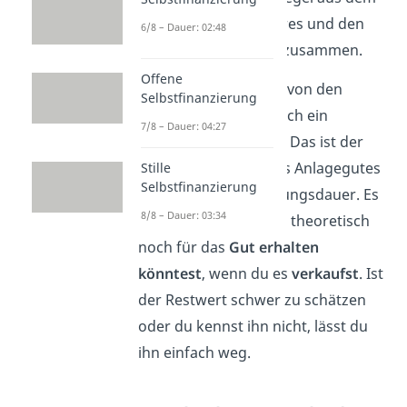
Gewinn
eines Jahres und den
6/8 – Dauer: 02:48
Abschreibungen
zusammen.
Offene
Tipp:
Manchmal wird von den
Selbstfinanzierung
Investitionskosten noch ein
7/8 – Dauer: 04:27
Restwert
abgezogen
. Das ist der
geschätzte Wert eines Anlagegutes
Stille
Selbstfinanzierung
am Ende seiner Nutzungsdauer. Es
8/8 – Dauer: 03:34
ist der Betrag, den du theoretisch
noch für das
Gut erhalten
könntest
, wenn du es
verkaufst
. Ist
der Restwert schwer zu schätzen
oder du kennst ihn nicht, lässt du
ihn einfach weg.