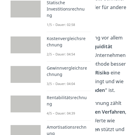
Statische
steht das Kapital wieder für andere
Investitionsrechnu
ng
Ausgaben bereit.
1/5 – Dauer: 02:58
Dadurch steht die
Amortisationsrechnung vor allem
Kostenvergleichsre
chnung
für
Sicherheit
und
Liquidität
2/5 – Dauer: 04:54
(Zahlungsfähigkeit): Unternehmen
können mit dieser Methode besser
Gewinnvergleichsre
einschätzen, welches
Risiko
eine
chnung
Investition mit sich bringt und wie
3/5 – Dauer: 04:04
lange ihr
Geld
„
gebunden
“ ist.
Rentabilitätsrechnu
Die Amortisationsrechnung zählt
ng
dabei zu den
statischen Verfahren
,
4/5 – Dauer: 04:39
da sie sich auf feste Werte wie
Amortisationsrechn
Kosten und Einnahmen
stützt und
ung