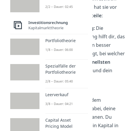
lohnen könnte
. Dabei hat sie vor
2/2 – Dauer: 02:45
allem zwei große
Vorteile
:
Investitionsrechnung
✓
Risikoeinschätzung:
Die
Kapitalmarkttheorie
Amortisationsrechnung hilft dir, das
Portfoliotheorie
Risiko einer Investition besser
1/8 – Dauer: 06:00
einzuschätzen. Sie zeigt, bei welcher
Investition du am
schnellsten
Spezialfälle der
wieder
„
im Plus
“ bist und dein
Portfoliotheorie
eingesetztes Kapital
2/8 – Dauer: 05:40
zurückgewinnst.
Leerverkauf
✓
Finanzplanung:
Zudem
3/8 – Dauer: 04:21
unterstützt sie dich dabei, deine
Finanzen gezielt zu planen. Du
Capital Asset
erfährst, wie lange dein Kapital in
Pricing Model