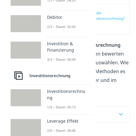
1/3 – Dauer: 04:29
Was ist die
Debitor
Amortisationsrechnung?
(00:17)
2/3 – Dauer: 02:43
Investition &
Mit der
Amortisationsrechnung
Finanzierung
kannst du Investitionen bewerten
3/3 – Dauer: 00:49
und somit die beste auswählen. Wie
das geht und welche Methoden es
Investitionsrechnung
gibt, zeigen wir dir hier und im
Video!
Investitionsrechnu
ng
1/6 – Dauer: 05:13
Inhaltsübersicht
Leverage Effekt
2/6 – Dauer: 06:40