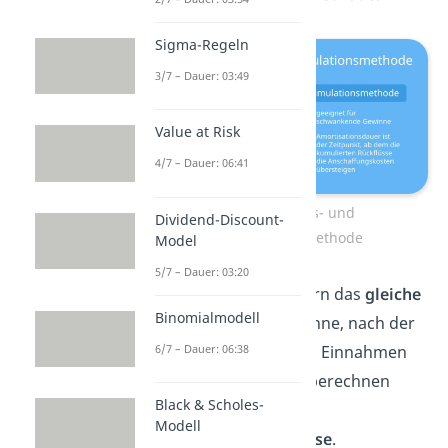
Sigma-Regeln
3/7 – Dauer: 03:49
Value at Risk
4/7 – Dauer: 06:41
Durchschnitts- und
Dividend-Discount-
Kumulationsmethode
Model
5/7 – Dauer: 03:20
Beide Methoden liefern das
gleiche
Binomialmodell
Ergebnis
: die Zeitspanne, nach der
6/7 – Dauer: 06:38
eine Investition durch Einnahmen
gedeckt ist. Aber sie berechnen
Black & Scholes-
diesen Zeitraum auf
Modell
unterschiedliche Weise
.