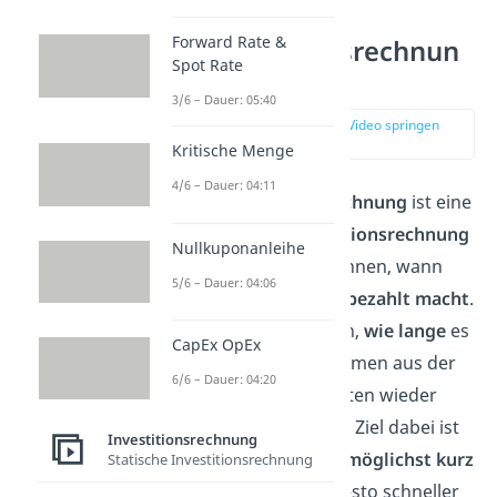
Was ist die
Forward Rate &
Amortisationsrechnun
Spot Rate
g?
3/6 – Dauer: 05:40
zur Stelle im Video springen
(00:17)
Kritische Menge
4/6 – Dauer: 04:11
Die
Amortisationsrechnung
ist eine
Methode der
Investitionsrechnung
Nullkuponanleihe
und hilft dir zu berechnen, wann
5/6 – Dauer: 04:06
sich eine
Investition bezahlt macht
.
Sie berechnet nämlich,
wie lange
es
CapEx OpEx
dauert, bis die Einnahmen aus der
6/6 – Dauer: 04:20
Investition deren Kosten wieder
erwirtschaftet haben. Ziel dabei ist
Investitionsrechnung
es, dass diese
Dauer möglichst kurz
Statische Investitionsrechnung
ist. Denn je kürzer, desto schneller