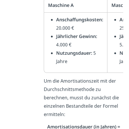
Maschine A
Maschi
Anschaffungskosten:
Ans
20.000 €
25.0
Jährlicher Gewinn:
Jähr
4.000 €
5.50
Nutzungsdauer:
5
Nut
Jahre
Jahr
Um die Amortisationszeit mit der
Durchschnittsmethode zu
berechnen, musst du zunächst die
einzelnen Bestandteile der Formel
ermitteln:
Amortisationsdauer (in Jahren) =