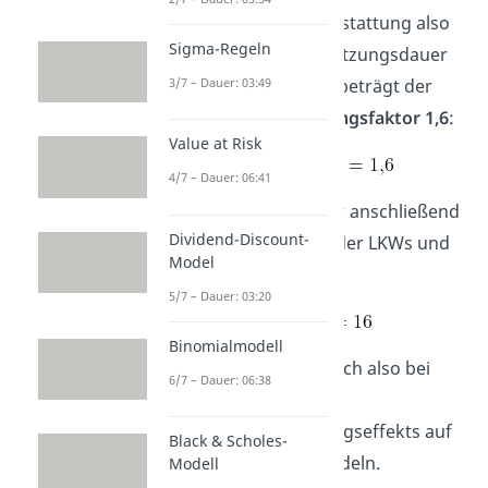
Enthält deine Erstausstattung also
Sigma-Regeln
10 LKWs
mit einer Nutzungsdauer
3/7 – Dauer: 03:49
von jeweils
4 Jahren
, beträgt der
Kapazitätserweiterungsfaktor 1,6
:
Value at Risk
4/7 – Dauer: 06:41
Das multiplizieren wir anschließend
Dividend-Discount-
noch mit der Anzahl der LKWs und
Model
erhalten:
5/7 – Dauer: 03:20
Binomialmodell
Dein Fuhrpark wird sich also bei
6/7 – Dauer: 06:38
Anwendung des
Kapazitätserweiterungseffekts auf
Black & Scholes-
circa
16 LKWs
einpendeln.
Modell