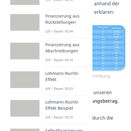
wollen dir das
Prinzip
anhand der
ersten Zeilen genauer erklären:
Finanzierung aus
Rückstellungen
2/8 – Dauer: 05:34
Finanzierung aus
Abschreibungen
3/8 – Dauer: 03:14
Lohmann-Ruchti-
Tabelle zur Abschreibung
Effekt
4/8 – Dauer: 03:53
Zuerst berechnen wir unseren
jährlichen Abschreibungsbetrag
.
Lohmann-Ruchti-
Effekt Beispiel
Wir teilen also die
Anschaffungskosten
durch die
5/8 – Dauer: 03:10
Nutzungsdauer
.
Selbstfinanzierung