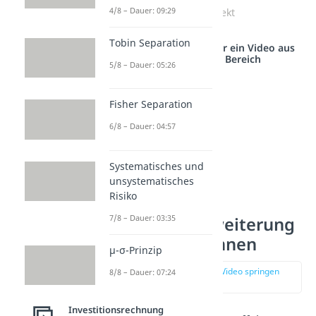
4/8 – Dauer: 09:29
Ruchti Effekt
Tobin Separation
Studyflix vernetzt: Hier ein Video aus
einem anderen Bereich
5/8 – Dauer: 05:26
Fisher Separation
6/8 – Dauer: 04:57
Systematisches und
unsystematisches
Risiko
7/8 – Dauer: 03:35
Kapazitätserweiterung
seffekt berechnen
μ-σ-Prinzip
zur Stelle im Video springen
8/8 – Dauer: 07:24
(01:52)
Investitionsrechnung