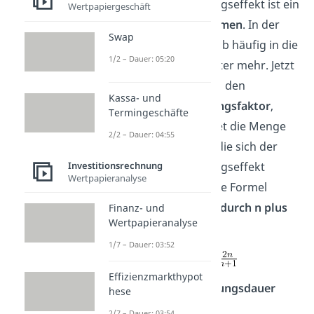
Kapazitätserweiterungseffekt ist ein
Wertpapiergeschäft
theoretisches Phänomen
. In der
Swap
Praxis gerät er deshalb häufig in die
1/2 – Dauer: 05:20
Kritik
. Dazu aber später mehr. Jetzt
zeigen wir dir erstmal den
Kassa- und
Kapazitätserweiterungsfaktor
,
Termingeschäfte
kurz
KEF
. Er berechnet die Menge
2/2 – Dauer: 04:55
der Kapazitäten, auf die sich der
Investitionsrechnung
Kapazitätserweiterungseffekt
Wertpapieranalyse
einpendeln wird. Seine Formel
lautet:
zwei n geteilt durch n plus
Finanz- und
Wertpapieranalyse
eins
1/7 – Dauer: 03:52
Effizienzmarkthypot
Wobei n für die
Nutzungsdauer
hese
steht.
2/7 – Dauer: 03:54