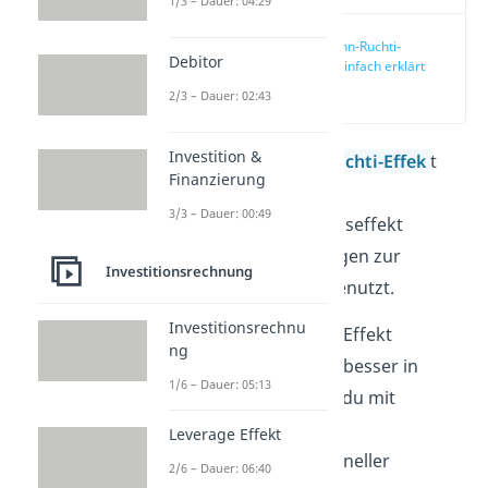
1/3 – Dauer: 04:29
Lohmann-Ruchti-
Debitor
Effekt einfach erklärt
(00:13)
2/3 – Dauer: 02:43
Investition &
Mit dem
Lohmann-Ruchti-Effek
t
Finanzierung
oder auch dem
3/3 – Dauer: 00:49
Kapazitäterweiterungseffekt
werden Abschreibungen zur
Investitionsrechnung
Selbstfinanzierung genutzt.
Investitionsrechnu
Den Lohmann Ruchti Effekt
ng
erklären wir dir noch besser in
1/6 – Dauer: 05:13
unserem
Video
, weil du mit
unseren Bildern die
Leverage Effekt
Zusammenhänge schneller
2/6 – Dauer: 06:40