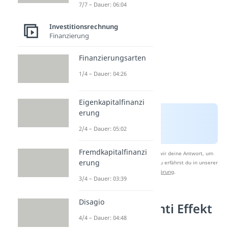
7/7 – Dauer: 06:04
Investitionsrechnung
Finanzierung
Finanzierungsarten
1/4 – Dauer: 04:26
Eigenkapitalfinanzi
erung
2/4 – Dauer: 05:02
Fremdkapitalfinanzi
Nach Beantwortung speichern wir deine Antwort, um
erung
Studyflix zu verbessern. Mehr dazu erfährst du in unserer
Datenschutzerklärung
.
3/4 – Dauer: 03:39
Disagio
Lohmann Ruchti Effekt
4/4 – Dauer: 04:48
Beispiel