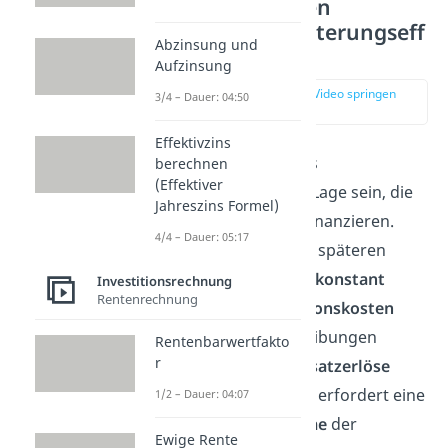
Voraussetzungen
Kapazitätserweiterungseff
Abzinsung und
ekt
Aufzinsung
zur Stelle im Video springen
3/4 – Dauer: 04:50
(01:00)
Effektivzins
Zu aller erst muss das
berechnen
(Effektiver
Unternehmen in der Lage sein, die
Jahreszins Formel)
Erstausstattung
zu finanzieren.
4/4 – Dauer: 05:17
Außerdem sollten die späteren
Anschaffungskosten konstant
Investitionsrechnung
Rentenrechnung
bleiben. Die
Produktionskosten
inklusive der Abschreibungen
Rentenbarwertfakto
r
müssen über die
Umsatzerlöse
verdient werden. Das erfordert eine
1/2 – Dauer: 04:07
vollständige Abnahme
der
Ewige Rente