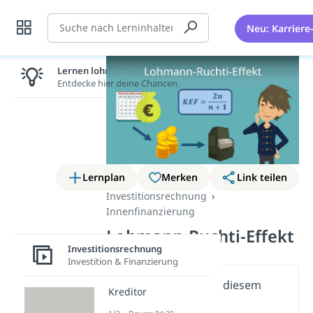
Suche
Neu: Karriere
Lernen lohnt sich!
Entdecke hier deine Chancen.
Lernplan
Merken
Link teilen
Investitionsrechnung
Innenfinanzierung
Lohmann-Ruchti-Effekt
Investitionsrechnung
Investition & Finanzierung
Wichtige Inhalte in diesem
Kreditor
Video