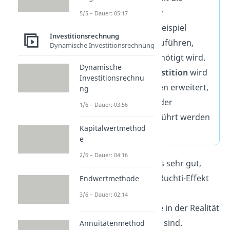
Finanzierung neuer
5/5 – Dauer: 05:17
Kapazitäten
, zum Beispiel
Investitionsrechnung
Maschinen, durchzuführen,
Dynamische Investitionsrechnung
bevor ein Ersatz benötigt wird.
Dynamische
Durch diese
Reinvestition
wird
Investitionsrechnu
das Anlagevermögen erweitert,
ng
ohne dass Eigen- oder
1/6 – Dauer: 03:56
Fremdkapital zugeführt werden
Kapitalwertmethod
muss.
e
2/6 – Dauer: 04:16
Theoretisch klingt das sehr gut,
oder? Der Lohmann-Ruchti-Effekt
Endwertmethode
beruht allerdings auf
3/6 – Dauer: 02:14
Voraussetzungen
, die in der Realität
nicht immer gegeben sind.
Annuitätenmethod