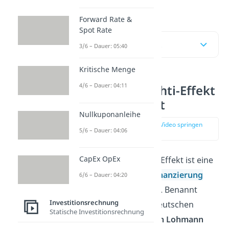
verstehst!
Forward Rate &
Spot Rate
Inhaltsübersicht
3/6 – Dauer: 05:40
Kritische Menge
4/6 – Dauer: 04:11
Lohmann-Ruchti-Effekt
einfach erklärt
Nullkuponanleihe
zur Stelle im Video springen
5/6 – Dauer: 04:06
(00:13)
CapEx OpEx
Der Lohmann-Ruchti-Effekt ist eine
spezielle Form der
Finanzierung
6/6 – Dauer: 04:20
aus Abschreibungen
. Benannt
Investitionsrechnung
wurde er nach den deutschen
Statische Investitionsrechnung
Betriebswirten
Martin Lohmann