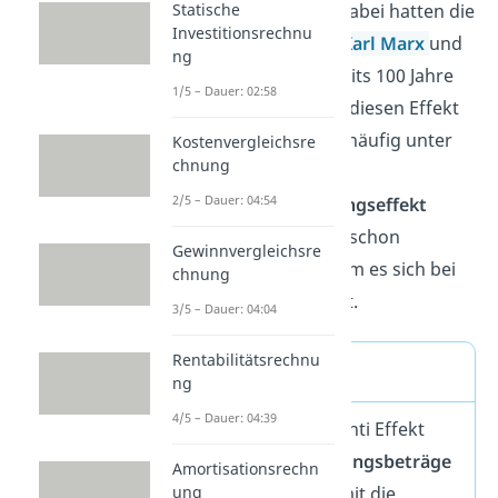
Statische
und
Johann Ruchti
. Dabei hatten die
Investitionsrechnu
beiden Philosophen
Karl Marx
und
ng
Friedrich Engels
bereits 100 Jahre
1/5 – Dauer: 02:58
vorher im
Jahre 1867
diesen Effekt
beschrieben. Er wird häufig unter
Kostenvergleichsre
chnung
dem Namen
2/5 – Dauer: 04:54
Kapazitätserweiterungseffekt
gebraucht, was auch schon
Gewinnvergleichsre
vermuten lässt, worum es sich bei
chnung
diesem Effekt handelt.
3/5 – Dauer: 04:04
Rentabilitätsrechnu
Definition
ng
4/5 – Dauer: 04:39
Beim Lohmann Ruchti Effekt
werden
Abschreibungsbeträge
Amortisationsrechn
verwendet, um damit die
ung