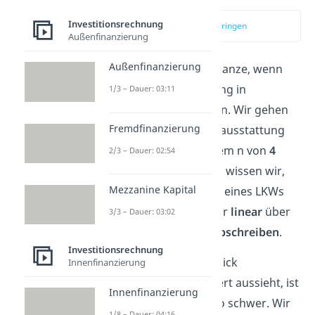
Investitionsrechnung
zum Video springen
Außenfinanzierung
Außenfinanzierung
Deutlicher wird das Ganze, wenn
wir uns die Berechnung in
1/3 – Dauer: 03:11
Tabellenform
ansehen. Wir gehen
Fremdfinanzierung
also von unserer Erstausstattung
von
10 LKWs
und einem n von
4
2/3 – Dauer: 02:54
Jahren
aus. Zusätzlich wissen wir,
Mezzanine Kapital
dass die Anschaffung eines LKWs
20.000€
kostet und wir
linear
über
3/3 – Dauer: 03:02
die Nutzungsdauer
abschreiben
.
Investitionsrechnung
Was auf den ersten Blick
Innenfinanzierung
unglaublich kompliziert aussieht, ist
Innenfinanzierung
eigentlich gar nicht so schwer. Wir
1/8 – Dauer: 04:16