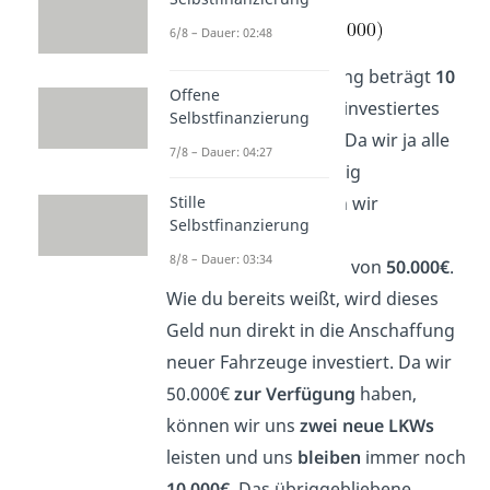
6/8 – Dauer: 02:48
Unsere Erstausstattung beträgt
10
Offene
LKWs
. Das macht ein investiertes
Selbstfinanzierung
Kapital von
200.000€
. Da wir ja alle
7/8 – Dauer: 04:27
zehn Laster gleichzeitig
Stille
abschreiben, erhalten wir
Selbstfinanzierung
insgesamt einen
8/8 – Dauer: 03:34
Abschreibungsbetrag von
50.000€
.
Wie du bereits weißt, wird dieses
Geld nun direkt in die Anschaffung
neuer Fahrzeuge investiert. Da wir
50.000€
zur Verfügung
haben,
können wir uns
zwei neue LKWs
leisten und uns
bleiben
immer noch
10.000€
. Das übriggebliebene