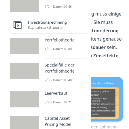
Produkte am Markt.
2/2 – Dauer: 02:45
Auch die Abschreibung muss einige
Bedingungen erfüllen. Sie muss
Investitionsrechnung
Kapitalmarkttheorie
erstens exakt der
Wertminderung
entsprechen und zweitens genauso
Portfoliotheorie
lang wie die
Nutzungsdauer
sein.
1/8 – Dauer: 06:00
Zu guter Letzt werden
Zinseffekte
nicht berücksichtigt
.
Spezialfälle der
Portfoliotheorie
2/8 – Dauer: 05:40
Leerverkauf
3/8 – Dauer: 04:21
Capital Asset
Pricing Model
Voraussetzungen für den Lohmann