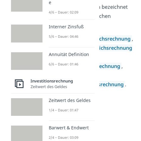
e
Einperiodenverfahren bezeichnet
4/6 – Dauer: 02:09
werden. Zu den statischen
Verfahren gehören:
Interner Zinsfuß
5/6 – Dauer: 04:46
die
Kostenvergleichsrechnung
,
die
Gewinnvergleichsrechnung
Annuität Definition
,
6/6 – Dauer: 01:46
die
Rentabilitätsrechnung
,
sowie
Investitionsrechnung
die
Amortisationsrechnung
.
Zeitwert des Geldes
Zeitwert des Geldes
1/4 – Dauer: 01:47
Barwert & Endwert
2/4 – Dauer: 03:09