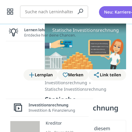
Suche
Neu: Karriere
Lernen lohnt sich!
Entdecke hier deine Chancen.
Lernplan
Merken
Link teilen
Investitionsrechnung
Statische Investitionsrechnung
Statische
Investitionsrechnung
Investitionsrechnung
Investition & Finanzierung
Kreditor
Wichtige Inhalte in diesem