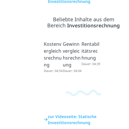
Investitionsrechnung
Beliebte Inhalte aus dem
Bereich
Investitionsrechnung
Kostenv
Gewinn
Rentabil
ergleich
vergleic
itätsrec
srechnu
hsrechn
hnung
ng
ung
Dauer: 04:39
Dauer: 04:54
Dauer: 04:04
zur Videoseite: Statische
Investitionsrechnung