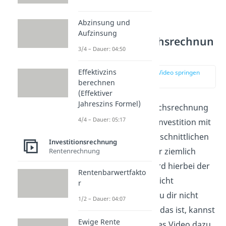
Abzinsung und
Kosten- und
Aufzinsung
Gewinnvergleichsrechnun
3/4 – Dauer: 04:50
g
Effektivzins
zur Stelle im Video springen
(00:58)
berechnen
(Effektiver
Jahreszins Formel)
Bei der Kostenvergleichsrechnung
4/4 – Dauer: 05:17
wählt man diejenige Investition mit
den geringsten durchschnittlichen
Investitionsrechnung
Kosten. Das geht zwar ziemlich
Rentenrechnung
einfach, allerdings wird hierbei der
Rentenbarwertfakto
Zeitwert des Geldes nicht
r
berücksichtigt. Falls du dir nicht
1/2 – Dauer: 04:07
mehr sicher bist, was das ist, kannst
Ewige Rente
du dir unser passendes Video dazu