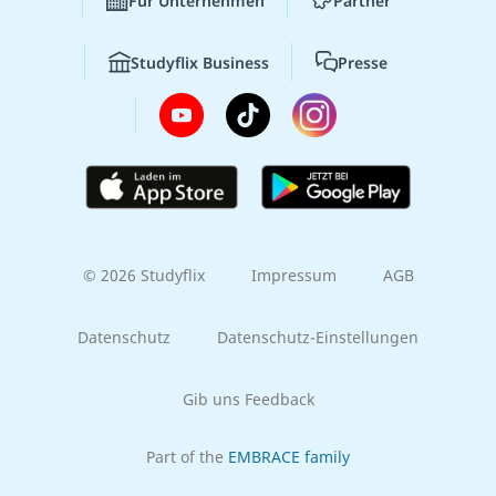
Für Unternehmen
Partner
Studyflix Business
Presse
© 2026 Studyflix
Impressum
AGB
Datenschutz
Datenschutz-Einstellungen
Gib uns Feedback
Part of the
EMBRACE family