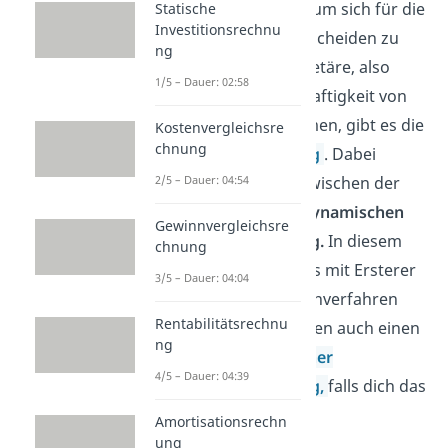
Investitionsprojekte, um sich für die
Statische
Investitionsrechnu
beste Alternative entscheiden zu
ng
können. Um die monetäre, also
1/5 – Dauer: 02:58
wertmäßige, Vorteilhaftigkeit von
Projekten zu bestimmen, gibt es die
Kostenvergleichsre
chnung
Investitionsrechnung
. Dabei
2/5 – Dauer: 04:54
unterscheidet man zwischen der
statischen
und der
dynamischen
Gewinnvergleichsre
Investitionsrechnung.
In diesem
chnung
Beitrag setzen wir uns mit Ersterer
3/5 – Dauer: 04:04
der Investitionsrechenverfahren
Rentabilitätsrechnu
auseinander. Wir haben auch einen
ng
Beitrag zu
dynamischer
4/5 – Dauer: 04:39
Investitionsrechnung,
falls dich das
interessiert.
Amortisationsrechn
ung