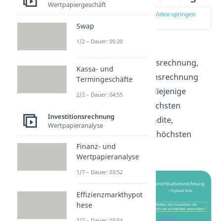
Wertpapiergeschäft
zur Stelle im Video springen
(01:35)
Swap
1/2 – Dauer: 05:20
Bei der
Rentabilitätsvergleichsrechnung,
Kassa- und
auch Renditevergleichsrechnung
Termingeschäfte
genannt, wählt man diejenige
2/2 – Dauer: 04:55
Investition mit der höchsten
Investitionsrechnung
voraussichtlichen Rendite,
Wertpapieranalyse
beziehungsweise der höchsten
Finanz- und
Rentabilität.
Wertpapieranalyse
1/7 – Dauer: 03:52
Effizienzmarkthypot
hese
2/7 – Dauer: 03:54