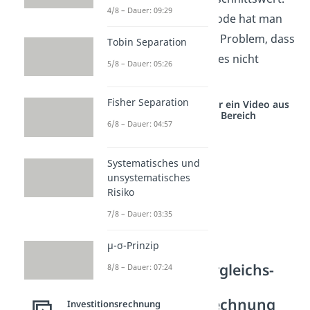
4/8 – Dauer: 09:29
Auch bei dieser Methode hat man
allerdings wieder das Problem, dass
Tobin Separation
der Zeitwert des Geldes nicht
5/8 – Dauer: 05:26
berücksichtigt wird.
Fisher Separation
Studyflix vernetzt: Hier ein Video aus
einem anderen Bereich
6/8 – Dauer: 04:57
Systematisches und
unsystematisches
Risiko
7/8 – Dauer: 03:35
μ-σ-Prinzip
Rentabilitätsvergleichs-
8/8 – Dauer: 07:24
und
Amortisationsrechnung
Investitionsrechnung