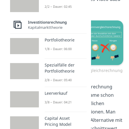
anschauen.
2/2 – Dauer: 02:45
Investitionsrechnung
Kapitalmarkttheorie
Portfoliotheorie
1/8 – Dauer: 06:00
Spezialfälle der
Kosten- und Gewinnvergleichsrechnung
Portfoliotheorie
2/8 – Dauer: 05:40
Die Gewinnvergleichsrechnung
Leerverkauf
betrachtet, wie der Name schon
3/8 – Dauer: 04:21
sagt, die durchschnittlichen
Gewinne aller Investitionen. Man
Capital Asset
wählt dann diejenige Alternative mit
Pricing Model
dem höchsten Durchschnittswert.