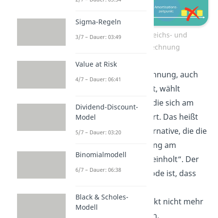
Sigma-Regeln
Rentabilitätsvergleichs- und
3/7 – Dauer: 03:49
Amortisationsrechnung
Value at Risk
Die Amortisationsrechnung, auch
4/7 – Dauer: 06:41
Payback Rule genannt, wählt
diejenige Investition, die sich am
Dividend-Discount-
schnellsten amortisiert. Das heißt
Model
also sie wählt die Alternative, die die
5/7 – Dauer: 03:20
anfängliche Auszahlung am
Binomialmodell
schnellsten wieder „reinholt“. Der
6/7 – Dauer: 06:38
Nachteil dieser Methode ist, dass
Zahlungen nach dem
Black & Scholes-
Amortisationszeitpunkt nicht mehr
Modell
berücksichtigt werden.