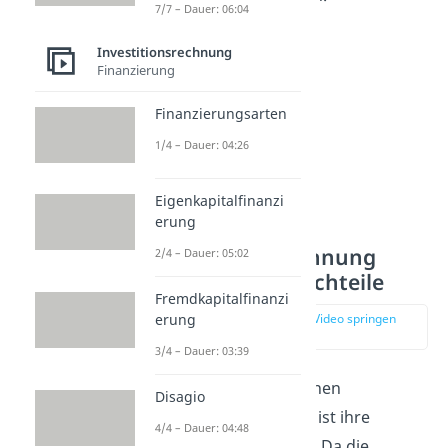
7/7 – Dauer: 06:04
Investitionsrechnung
Finanzierung
Finanzierungsarten
1/4 – Dauer: 04:26
Eigenkapitalfinanzi
erung
Statische
Investitionsrechnung
2/4 – Dauer: 05:02
Vorteile und Nachteile
Fremdkapitalfinanzi
erung
zur Stelle im Video springen
(02:09)
3/4 – Dauer: 03:39
Ein Vorteil der statischen
Disagio
Investitionsrechnung ist ihre
4/4 – Dauer: 04:48
einfache Anwendung. Da die