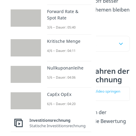
kannst du den Lernstoff besser
verknüpfen und die Themen bleiben
Forward Rate &
Spot Rate
im Kopf!
3/6 – Dauer: 05:40
Kritische Menge
Inhaltsübersicht
4/6 – Dauer: 04:11
Nullkuponanleihe
Statische Verfahren der
Investitionsrechnung
5/6 – Dauer: 04:06
zur Stelle im Video springen
CapEx OpEx
(00:10)
6/6 – Dauer: 04:20
Das zentrale Thema in der
Investitionsrechnung
Finanzwirtschaft ist die Bewertung
Statische Investitionsrechnung
unterschiedlicher