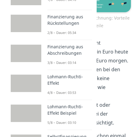
Finanzierung aus
Statische Investitionsrechnung: Vorteile
Rückstellungen
und Nachteile
2/8 – Dauer: 05:34
Das heißt, es wird nicht
Finanzierung aus
berücksichtigt, dass ein Euro heute
Abschreibungen
mehr wert ist, als ein Euro morgen.
3/8 – Dauer: 03:14
Darüber hinaus werden bei den
Lohmann-Ruchti-
statischen Methoden keine
Effekt
qualitativen Kriterien, wie
4/8 – Dauer: 03:53
beispielsweise
Umweltverträglichkeit oder
Lohmann-Ruchti-
Effekt Beispiel
Sicherheitsaspekte bei der
Entscheidung berücksichtigt.
5/8 – Dauer: 03:10
Jetzt konntest du dir schon einmal
Selbstfinanzierung