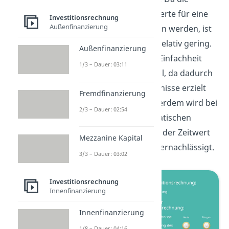
durchschnittlichen Werte für eine
Investitionsrechnung
Außenfinanzierung
Periode herangezogen werden, ist
der Rechenaufwand relativ gering.
Außenfinanzierung
Gleichzeitig ist diese Einfachheit
1/3 – Dauer: 03:11
aber auch ein Nachteil, da dadurch
keine genauen Ergebnisse erzielt
Fremdfinanzierung
werden können. Außerdem wird bei
2/3 – Dauer: 02:54
den Verfahren der statischen
Investitionsrechnung der Zeitwert
Mezzanine Kapital
des Geldes generell vernachlässigt.
3/3 – Dauer: 03:02
Investitionsrechnung
Innenfinanzierung
Innenfinanzierung
1/8 – Dauer: 04:16