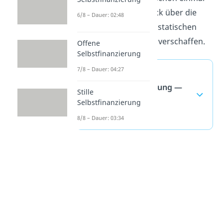
einen kurzen Überblick über die
6/8 – Dauer: 02:48
Rechenverfahren der statischen
Investitionsrechnung verschaffen.
Offene
Selbstfinanzierung
7/8 – Dauer: 04:27
Statische
Investitionsrechnung —
Stille
häufigste Fragen
Selbstfinanzierung
(ausklappen)
8/8 – Dauer: 03:34