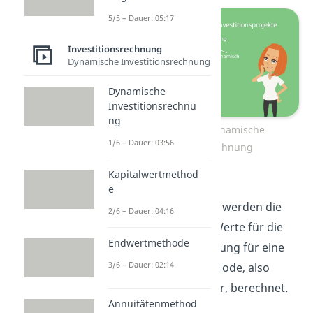
5/5 – Dauer: 05:17
Investitionsrechnung
Dynamische Investitionsrechnung
Dynamische
Investitionsrechnu
ng
Statische und dynamische
1/6 – Dauer: 03:56
Investitionsrechnung
Kapitalwertmethod
Bei der statischen
e
Investitionsrechnung werden die
2/6 – Dauer: 04:16
zugrundeliegenden Werte für die
Endwertmethode
Investitionsentscheidung für eine
3/6 – Dauer: 02:14
durchschnittliche Periode, also
beispielsweise ein Jahr, berechnet.
Annuitätenmethod
Sie kann daher als