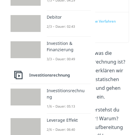
1/3 – Dauer: 04:29
Video
Debitor
Statische Verfahren
2/3 – Dauer: 02:43
der
Investitionsrechnung
(00:10)
Investition &
Finanzierung
Du möchtest wissen, was die
3/3 – Dauer: 00:49
statische Investitionsrechnung ist?
Im folgenden Beitrag erklären wir
Investitionsrechnung
dir die Methoden der statischen
Investitionsrechnung und gehen
Investitionsrechnu
auf die vier Verfahren ein.
ng
1/6 – Dauer: 05:13
Mit unserem
Video
verstehst du
den Stoff noch besser! Warum?
Leverage Effekt
Durch die animierte Aufbereitung
2/6 – Dauer: 06:40