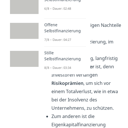
6/8 – Dauer: 02:48
Nachteile
Offene
Zu einem der wenigen Nachteile
Selbstfinanzierung
zählt, dass die
7/8 – Dauer: 04:27
Eigenkapitalfinanzierung, im
Bezug auf die
Stille
Außenfinanzierung, langfristig
Selbstfinanzierung
gesehen
eher teuer
ist, denn
8/8 – Dauer: 03:34
Investoren verlangen
Risikoprämien
, um sich vor
einem Totalverlust, wie in etwa
bei der Insolvenz des
Unternehmens, zu schützen.
Zum anderen ist die
Eigenkapitalfinanzierung