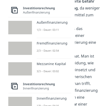
einen die
verringerte Gefahr
der
Überschuldung
, da weniger
Investitionsrechnung
Außenfinanzierung
oder keine Fremdmittel zum
Einsatz kommen.
Außenfinanzierung
Daraus folgt, dass das
1/3 – Dauer: 03:11
Unternehmen bei einer
Eigenkapitalfinanzierung eine
Fremdfinanzierung
deutlich
größere
2/3 – Dauer: 02:54
Unabhängigkeit
hat. Man ist
frei in der Entscheidung, wie
Mezzanine Kapital
man sein Kapital einsetzt und
3/3 – Dauer: 03:02
welche unternehmerischen
Entscheidungen man trifft.
Investitionsrechnung
Innenfinanzierung
Im Falle der Innenfinanzierung
besteht außerdem eine
Innenfinanzierung
verringerte Gefahr
einer
1/8 – Dauer: 04:16