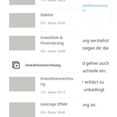
1/3 – Dauer: 04:29
Eigenkapitalfinanzierung
Definition
Debitor
(00:10)
2/3 – Dauer: 02:43
Beim Thema
Investition &
Eigenkapitalfinanzierung verstehst
Finanzierung
du nur Bahnhof? Wir zeigen dir die
3/3 – Dauer: 00:49
einzelnen Arten der
Eigenfinanzierung und gehen auch
Investitionsrechnung
auf die Vorteile und Nachteile ein.
Investitionsrechnu
Um das Thema besser erklärt zu
ng
bekommen, schau dir unbedingt
1/6 – Dauer: 05:13
unser
Video
zur
Leverage Effekt
Eigenkapitalfinanzierung an.
2/6 – Dauer: 06:40