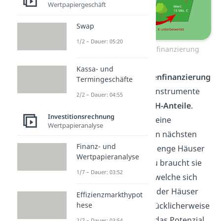
Wertpapiergeschäft
Swap
1/2 – Dauer: 05:20
Beispiel Eigenkapitalfinanzierung
Kassa- und
Beispiele für die
Außenfinanzierung
Termingeschäfte
wären Finanzierungsinstrumente
2/2 – Dauer: 04:55
wie
Aktien
oder
GmbH-Anteile
.
Investitionsrechnung
Nehmen wir an, dass eine
Wertpapieranalyse
Fertighausfirma in den nächsten
Finanz- und
Monaten noch jede Menge Häuser
Wertpapieranalyse
bauen möchte. Hierzu braucht sie
1/7 – Dauer: 03:52
weitere Mitarbeiter
, welche sich
um die Fertigstellung der Häuser
Effizienzmarkthypot
hese
kümmern können. Glücklicherweise
erkennt ein
Investor
das Potenzial
2/7 – Dauer: 03:54