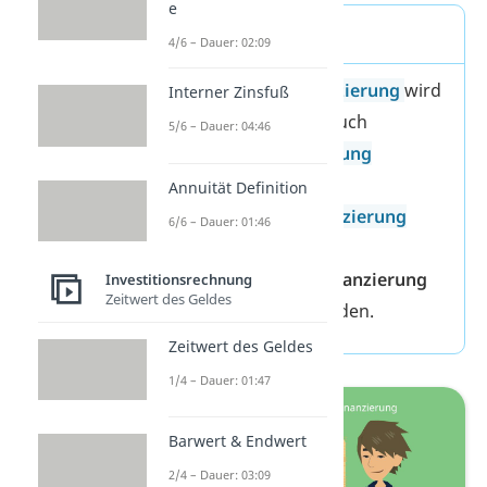
e
Merke
4/6 – Dauer: 02:09
Die
Innenfinanzierung
wird
Interner Zinsfuß
in diesem Fall auch
5/6 – Dauer: 04:46
Selbstfinanzierung
genannt.
Annuität Definition
Die
Außenfinanzierung
6/6 – Dauer: 01:46
kann auch als
Beteiligungsfinanzierung
Investitionsrechnung
Zeitwert des Geldes
bezeichnet werden.
Zeitwert des Geldes
1/4 – Dauer: 01:47
Barwert & Endwert
2/4 – Dauer: 03:09