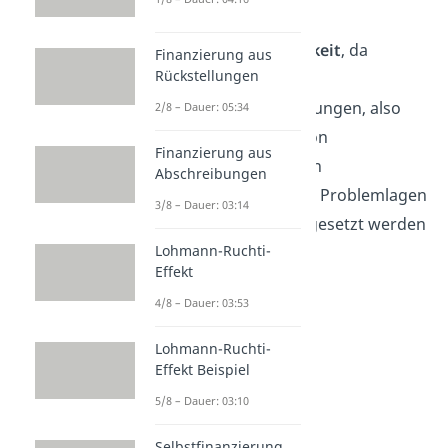
Insolvenz
oder
Zahlungsunfähigkeit
, da
Finanzierung aus
Rückstellungen
mögliche
Gewinnausschüttungen, also
2/8 – Dauer: 05:34
die Auszahlung von
Finanzierung aus
Gewinnanteilen an
Abschreibungen
Miteigentümer, in Problemlagen
3/8 – Dauer: 03:14
auch einfach ausgesetzt werden
Lohmann-Ruchti-
können.
Effekt
4/8 – Dauer: 03:53
Lohmann-Ruchti-
Effekt Beispiel
5/8 – Dauer: 03:10
Selbstfinanzierung