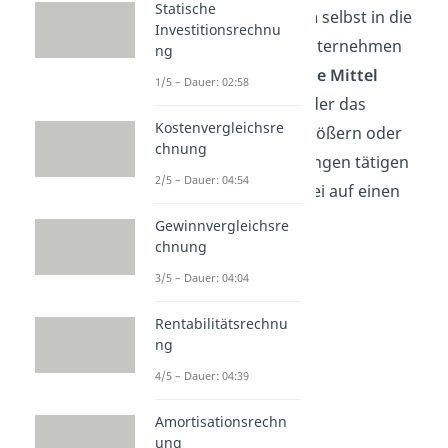
Statische
von den
Eigentümern
selbst in die
Investitionsrechnu
Firma kommt. Das Unternehmen
ng
wird also durch
eigene Mittel
1/5 – Dauer: 02:58
finanziert, um entweder das
Kostenvergleichsre
Eigenkapital
zu vergrößern oder
chnung
sehr teure Anschaffungen tätigen
2/5 – Dauer: 04:54
zu können, ohne dabei auf einen
Kredit oder Ähnliches
Gewinnvergleichsre
chnung
zurückzugreifen.
3/5 – Dauer: 04:04
Rentabilitätsrechnu
ng
4/5 – Dauer: 04:39
Amortisationsrechn
ung