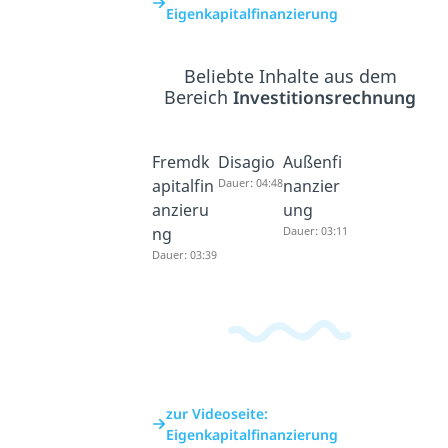
Eigenkapitalfinanzierung
Beliebte Inhalte aus dem
Bereich
Investitionsrechnung
Fremdk
Disagio
Außenfi
apitalfin
Dauer: 04:48
nanzier
anzieru
ung
ng
Dauer: 03:11
Dauer: 03:39
zur Videoseite:
Eigenkapitalfinanzierung