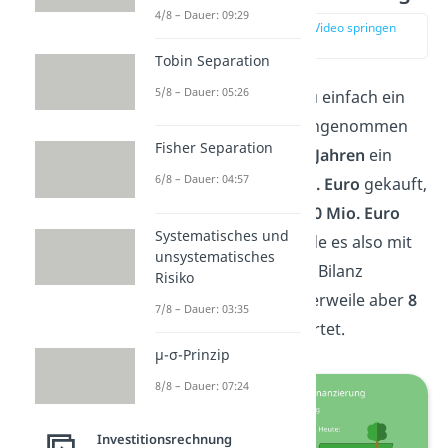
4/8 – Dauer: 09:29
zur Stelle im Video springen
(01:28)
Tobin Separation
5/8 – Dauer: 05:26
Schauen wir uns dazu einfach ein
kurzes
Beispiel
an. Angenommen
Fisher Separation
eine Firma hat vor
10 Jahren
ein
6/8 – Dauer: 04:57
Grundstück für
2 Mio. Euro
gekauft,
welches heute aber
10 Mio. Euro
Systematisches und
wert ist. Damals wurde es also mit
unsystematisches
nur 2 Mio. Euro in die Bilanz
Risiko
eingetragen, ist mittlerweile aber
8
7/8 – Dauer: 03:35
Mio. Euro
unterbewertet.
μ-σ-Prinzip
8/8 – Dauer: 07:24
Investitionsrechnung