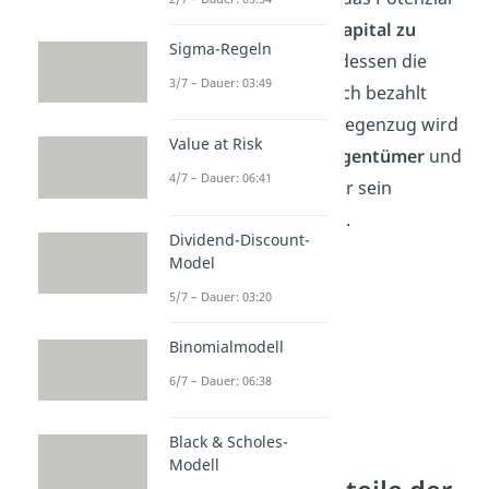
der Firma und stellt
Kapital zu
Sigma-Regeln
Verfügung
, mit Hilfe dessen die
3/7 – Dauer: 03:49
neuen Mitarbeiter auch bezahlt
werden können. Im Gegenzug wird
Value at Risk
er zum Beispiel
Miteigentümer
und
4/7 – Dauer: 06:41
erhält eine
Rendite
für sein
eingebrachtes Kapital.
Dividend-Discount-
Model
5/7 – Dauer: 03:20
Binomialmodell
6/7 – Dauer: 06:38
Black & Scholes-
Modell