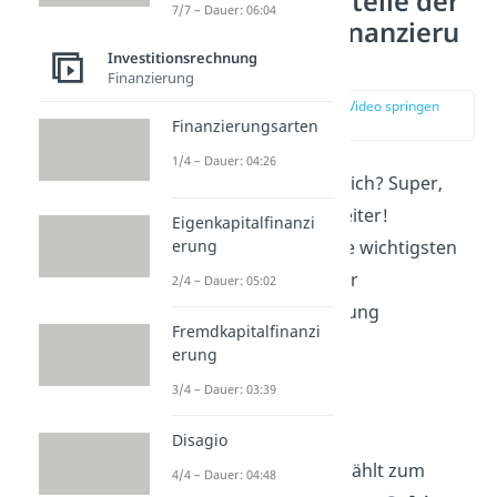
Vor- und Nachteile der
7/7 – Dauer: 06:04
Eigenkapitalfinanzieru
ng
Investitionsrechnung
Finanzierung
zur Stelle im Video springen
(02:25)
Finanzierungsarten
1/4 – Dauer: 04:26
Soweit alles verständlich? Super,
dann geht’s direkt weiter!
Eigenkapitalfinanzi
erung
Wir haben für dich die wichtigsten
Vor- und Nachteile der
2/4 – Dauer: 05:02
Eigenkapitalfinanzierung
Fremdkapitalfinanzi
zusammengestellt.
erung
3/4 – Dauer: 03:39
Vorteile
Disagio
Zu den Vorteilen zählt zum
4/4 – Dauer: 04:48