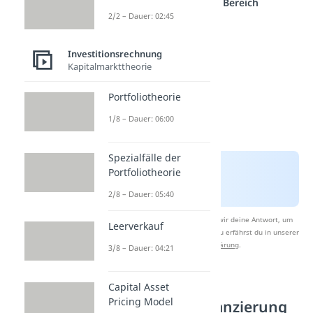
einem anderen Bereich
2/2 – Dauer: 02:45
Investitionsrechnung
Kapitalmarkttheorie
Portfoliotheorie
1/8 – Dauer: 06:00
Spezialfälle der
Portfoliotheorie
2/8 – Dauer: 05:40
Nach Beantwortung speichern wir deine Antwort, um
Leerverkauf
Studyflix zu verbessern. Mehr dazu erfährst du in unserer
Datenschutzerklärung
.
3/8 – Dauer: 04:21
Beispiel zur
Capital Asset
Pricing Model
Eigenkapitalfinanzierung