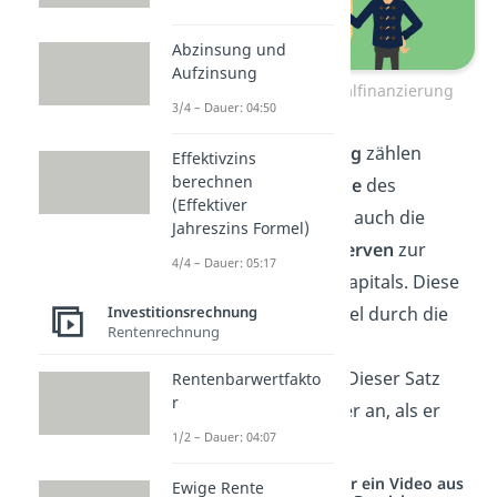
Abzinsung und
Aufzinsung
Arten der Eigenkapitalfinanzierung
3/4 – Dauer: 04:50
Zur
Innenfinanzierung
zählen
Effektivzins
berechnen
einbehaltene Gewinne
des
(Effektiver
Geschäftsjahres oder auch die
Jahreszins Formel)
Auflösung
stiller Reserven
zur
4/4 – Dauer: 05:17
Erhöhung des Eigenkapitals. Diese
Investitionsrechnung
entstehen zum Beispiel durch die
Rentenrechnung
Unterbewertung
von
Vermögensanteilen
. Dieser Satz
Rentenbarwertfakto
r
hört sich komplizierter an, als er
1/2 – Dauer: 04:07
eigentlich ist.
Studyflix vernetzt: Hier ein Video aus
Ewige Rente