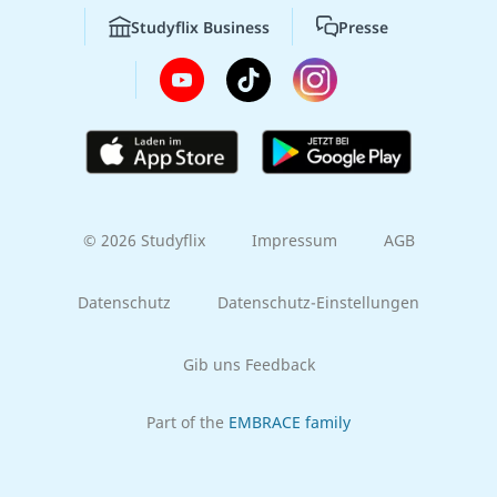
Studyflix Business
Presse
© 2026 Studyflix
Impressum
AGB
Datenschutz
Datenschutz-Einstellungen
Gib uns Feedback
Part of the
EMBRACE family