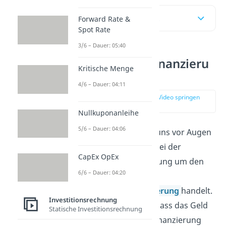
Inhaltsübersicht
Forward Rate &
Spot Rate
3/6 – Dauer: 05:40
Eigenkapitalfinanzieru
Kritische Menge
ng Definition
4/6 – Dauer: 04:11
zur Stelle im Video springen
(00:10)
Nullkuponanleihe
5/6 – Dauer: 04:06
Zunächst sollten wir uns vor Augen
führen, dass es sich bei der
CapEx OpEx
Eigenkapitalfinanzierung um den
6/6 – Dauer: 04:20
Gegenspieler zur
Fremdkapitalfinanzierung
handelt.
Investitionsrechnung
Der Unterschied ist, dass das Geld
Statische Investitionsrechnung
bei der Eigenkapitalfinanzierung