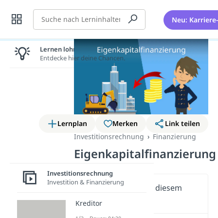
Suche
Neu: Karriere
Lernen lohnt sich!
Entdecke hier deine Chancen.
Lernplan
Merken
Link teilen
Investitionsrechnung
Finanzierung
Eigenkapitalfinanzierung
Investitionsrechnung
Investition & Finanzierung
Wichtige Inhalte in diesem
Video
Kreditor