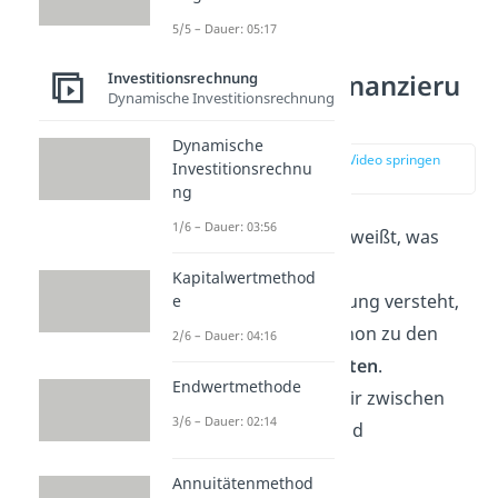
5/5 – Dauer: 05:17
Arten der
Investitionsrechnung
Eigenkapitalfinanzieru
Dynamische Investitionsrechnung
ng
Dynamische
zur Stelle im Video springen
Investitionsrechnu
(00:30)
ng
1/6 – Dauer: 03:56
So, nachdem du jetzt weißt, was
genau man unter der
Kapitalwertmethod
Eigenkapitalfinanzierung versteht,
e
kommen wir auch schon zu den
2/6 – Dauer: 04:16
unterschiedlichen Arten
.
Endwertmethode
Hier unterscheiden wir zwischen
3/6 – Dauer: 02:14
Innenfinanzierung und
Außenfinanzierung.
Annuitätenmethod