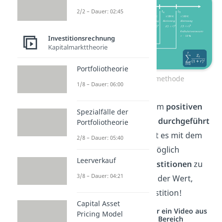
2/2 – Dauer: 02:45
Investitionsrechnung
Kapitalmarkttheorie
Portfoliotheorie
Die Kapitalwertmethode
1/8 – Dauer: 06:00
Investitionen mit einem
positiven
Spezialfälle der
Nettobarwert
sollten
durchgeführt
Portfoliotheorie
werden. Außerdem ist es mit dem
2/8 – Dauer: 05:40
Nettobarwert auch möglich
Leerverkauf
unterschiedliche
Investitionen
zu
3/8 – Dauer: 04:21
vergleichen.
Je
höher
der Wert,
desto
besser
die Investition!
Capital Asset
Studyflix vernetzt: Hier ein Video aus
Pricing Model
einem anderen Bereich