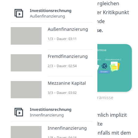
internen Zinsfußes vergleichen
Investitionsrechnung
kannst. Ein zusätzlicher Kritikpunkt
Außenfinanzierung
ist die zugrundeliegende
Außenfinanzierung
Wiederanlageprämisse.
1/3 – Dauer: 03:11
Fremdfinanzierung
2/3 – Dauer: 02:54
Mezzanine Kapital
3/3 – Dauer: 03:02
Wiederanlageprämisse
Investitionsrechnung
Die Methode geht nämlich implizit
Innenfinanzierung
davon aus, dass erzielte
Innenfinanzierung
Überschüsse
sich ebenfalls mit dem
1/8 – Dauer: 04:16