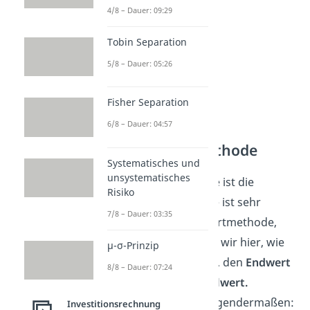
4/8 – Dauer: 09:29
Tobin Separation
5/8 – Dauer: 05:26
Fisher Separation
6/8 – Dauer: 04:57
Die Endwertmethode
Systematisches und
unsystematisches
Eine weitere Methode ist die
Risiko
Endwertmethode.
Sie ist sehr
7/8 – Dauer: 03:35
ähnlich zur Kapitalwertmethode,
allerdings betrachten wir hier, wie
μ-σ-Prinzip
der Name schon sagt, den
Endwert
8/8 – Dauer: 07:24
und
nicht
den
Kapitalwert.
Berechnet wird er folgendermaßen:
Investitionsrechnung