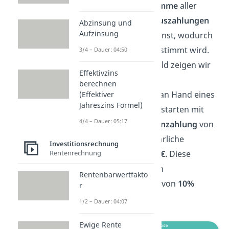
Methode wird die
Summe
aller
künftigen Ein-
und
Auszahlungen
Abzinsung und
Aufzinsung
der Investition abgezinst, wodurch
der
Nettobarwert
bestimmt wird.
3/4 – Dauer: 04:50
Auf dem folgenden Bild zeigen wir
Effektivzins
dir den Verlauf der
berechnen
Kapitalwertmethode an Hand eines
(Effektiver
Jahreszins Formel)
Rechenbeispiels.
Wir starten mit
4/4 – Dauer: 05:17
einer
anfänglichen Einzahlung
von
1.000€
und dann 5 jährliche
Investitionsrechnung
Rentenrechnung
Zahlungen
von je
100€.
Diese
werden dann mit dem
Rentenbarwertfakto
Kalkulationszinssatz
von
10%
r
abgezinst.
1/2 – Dauer: 04:07
Ewige Rente