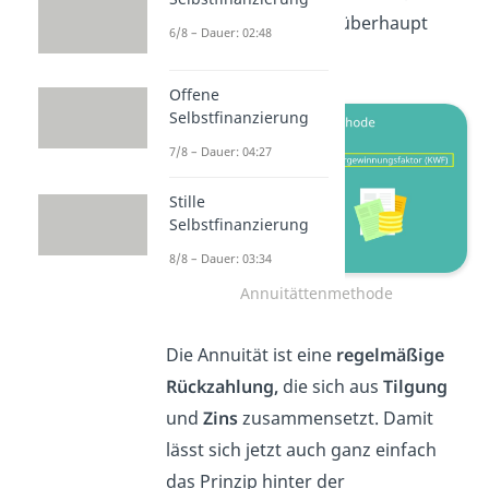
der Begriff
Annuität
überhaupt
6/8 – Dauer: 02:48
bedeutet.
Offene
Selbstfinanzierung
7/8 – Dauer: 04:27
Stille
Selbstfinanzierung
8/8 – Dauer: 03:34
Annuitättenmethode
Die Annuität ist eine
regelmäßige
Rückzahlung,
die sich aus
Tilgung
und
Zins
zusammensetzt. Damit
lässt sich jetzt auch ganz einfach
das Prinzip hinter der