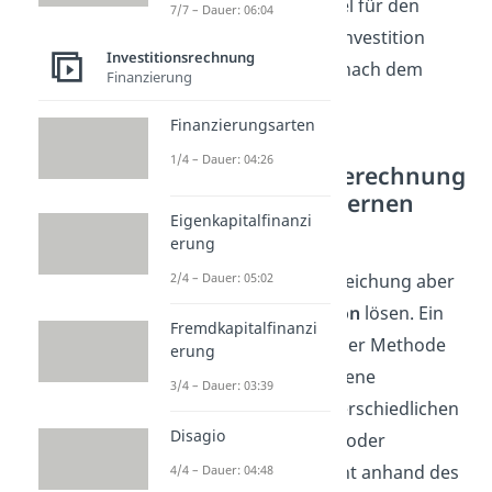
indem man die Formel für den
7/7 – Dauer: 06:04
Nettobarwert
einer Investition
Investitionsrechnung
gleich
null
setzt und nach dem
Finanzierung
Zinssatz auflöst.
Finanzierungsarten
1/4 – Dauer: 04:26
Nachteile der Berechnung
mit Hilfe der internen
Eigenkapitalfinanzi
Rendite
erung
2/4 – Dauer: 05:02
Oft lässt sich diese Gleichung aber
nur über
Interpolation
lösen. Ein
Fremdkapitalfinanzi
weiterer Nachteil dieser Methode
erung
ist, dass du verschiedene
3/4 – Dauer: 03:39
Investitionen bei unterschiedlichen
Disagio
Anschaffungskosten
oder
Nutzungsdauern
nicht anhand des
4/4 – Dauer: 04:48