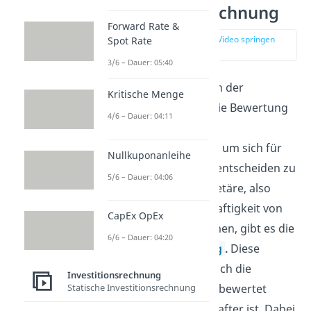
Investitionsrechnung
Forward Rate &
zur Stelle im Video springen
Spot Rate
(00:10)
3/6 – Dauer: 05:40
Das zentrale Thema in der
Kritische Menge
Finanzwirtschaft ist die Bewertung
4/6 – Dauer: 04:11
unterschiedlicher
Investitionsprojekte,
um sich für
Nullkuponanleihe
die beste Alternative entscheiden zu
5/6 – Dauer: 04:06
können. Um die monetäre, also
wertmäßige, Vorteilhaftigkeit von
CapEx OpEx
Projekten zu bestimmen, gibt es die
6/6 – Dauer: 04:20
Investitionsrechnung
.
Diese
vergleicht grundsätzlich die
Investitionsrechnung
Statische Investitionsrechnung
Zahlungsströme und bewertet
dann, welche vorteilhafter ist. Dabei