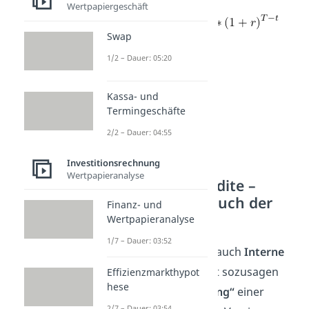
Wertpapiergeschäft
Swap
1/2 – Dauer: 05:20
Kassa- und
Termingeschäfte
2/2 – Dauer: 04:55
Investitionsrechnung
Wertpapieranalyse
Die interne Rendite –
Methode oder auch der
Finanz- und
interne Zinsfuß
Wertpapieranalyse
1/7 – Dauer: 03:52
Der
Interne Zinsfuß,
auch
Interne
Rendite
genannt, gibt sozusagen
Effizienzmarkthypot
hese
die
„Effektivverzinsung“
einer
2/7 – Dauer: 03:54