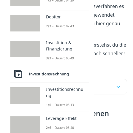
1/3 – Dauer: 04:29
Investitionsrechnungsverfahren es
gibt und wann sie angewendet
Debitor
werden? Dann bist du hier genau
2/3 – Dauer: 02:43
richtig!
Investition &
Mit unseren Videos verstehst du die
Finanzierung
Themen auf Anhieb noch schneller!
3/3 – Dauer: 00:49
Probier es
hier
aus!
Investitionsrechnung
Inhaltsübersicht
Investitionsrechnu
ng
1/6 – Dauer: 05:13
Die verschiedenen
Leverage Effekt
Verfahren der
2/6 – Dauer: 06:40
dynamischen