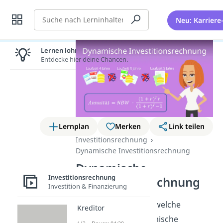
Suche
Neu: Karriere
Lernen lohnt sich!
Entdecke hier deine Chancen.
Lernplan
Merken
Link teilen
Investitionsrechnung
Dynamische Investitionsrechnung
Dynamische
Investitionsrechnung
Investitionsrechnung
Investition & Finanzierung
Du möchtest wissen welche
Kreditor
verschiedenen dynamische