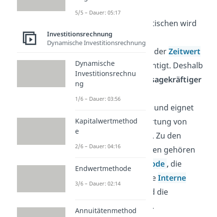
5/5 – Dauer: 05:17
Im Gegensatz zur statischen wird
Investitionsrechnung
bei der
dynamischen
Dynamische Investitionsrechnung
Investitionsrechnung der
Zeitwert
Dynamische
des Geldes
berücksichtigt. Deshalb
Investitionsrechnu
ist sie wesentlich
aussagekräftiger
ng
als die statische
1/6 – Dauer: 03:56
Investitionsrechnung und eignet
Kapitalwertmethod
sich besser zur Bewertung von
e
Investitionsprojekten. Zu den
2/6 – Dauer: 04:16
dynamischen Verfahren gehören
die
Kapitalwertmethode
,
die
Endwertmethode
Endwertmethode
, die
Interne
3/6 – Dauer: 02:14
Zinsfuß-Methode
und die
Annuitätenmethode
.
Annuitätenmethod