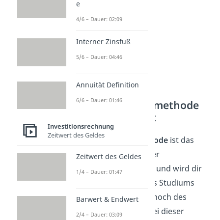
e
4/6 – Dauer: 02:09
Interner Zinsfuß
5/6 – Dauer: 04:46
Annuität Definition
6/6 – Dauer: 01:46
Die Kapitalwertmethode
veranschaulicht
Investitionsrechnung
Zeitwert des Geldes
Die
Kapitalwertmethode
ist das
zentrale Verfahren der
Zeitwert des Geldes
Investitionsrechnung und wird dir
1/4 – Dauer: 01:47
daher im Laufe deines Studiums
wahrscheinlich auch noch des
Barwert & Endwert
Öfteren begegnen. Bei dieser
2/4 – Dauer: 03:09