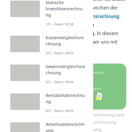
Statische
unterscheidet man zwischen der
Investitionsrechnu
ng
statischen Investitionsrechnung
und der
dynamischen
1/5 – Dauer: 02:58
Investitionsrechnung.
In diesem
Kostenvergleichsre
Beitrag beschäftigen wir uns mit
chnung
Letzterer.
2/5 – Dauer: 04:54
Gewinnvergleichsre
chnung
3/5 – Dauer: 04:04
Rentabilitätsrechnu
ng
4/5 – Dauer: 04:39
Dynamische Investitionsrechnung und
statische Investitionsrechnung
Amortisationsrechn
Unterscheidung
ung