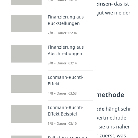
internen Zinsfuß verzinsen-
das ist
in der Praxis aber so gut wie nie der
Finanzierung aus
Fall.
Rückstellungen
2/8 – Dauer: 05:34
Finanzierung aus
Abschreibungen
3/8 – Dauer: 03:14
Lohmann-Ruchti-
Effekt
Die Annuitätenmethode
4/8 – Dauer: 03:53
Lohmann-Ruchti-
Die
Annuitätenmethode
hängt sehr
Effekt Beispiel
stark mit der Kapitalwertmethode
5/8 – Dauer: 03:10
zusammen. Bevor wir sie uns näher
anschauen, klären wir zuerst, was
Selbstfinanzierung