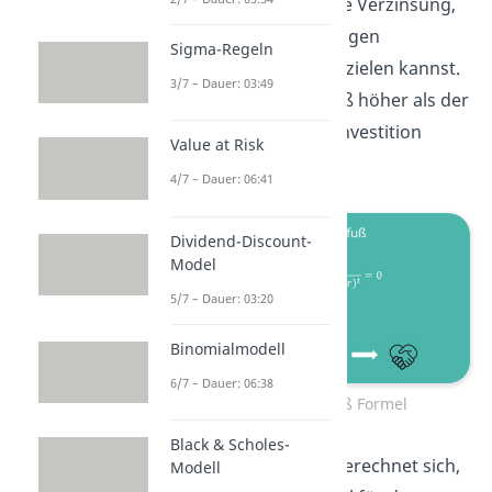
Investition an, also die Verzinsung,
die du mit dem jeweiligen
Sigma-Regeln
Investitionsprojekt erzielen kannst.
3/7 – Dauer: 03:49
Ist der Interne Zinsfuß höher als der
Marktzins sollte die Investition
Value at Risk
realisiert werden.
4/7 – Dauer: 06:41
Dividend-Discount-
Model
5/7 – Dauer: 03:20
Binomialmodell
6/7 – Dauer: 06:38
Interner Zinsfuß Formel
Black & Scholes-
Die Interne Rendite berechnet sich,
Modell