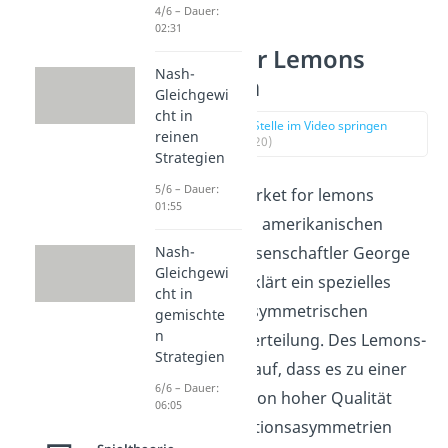
4/6 – Dauer:
02:31
Market for Lemons
Nash-
Definition
Gleichgewi
cht in
zur Stelle im Video springen
reinen
(00:20)
Strategien
5/6 – Dauer:
Das Modell Market for lemons
01:55
basiert auf den amerikanischen
Wirtschaftswissenschaftler George
Nash-
Gleichgewi
Akerlof und erklärt ein spezielles
cht in
Problem der asymmetrischen
gemischte
n
Informationsverteilung. Des Lemons-
Strategien
Problem zeigt auf, dass es zu einer
6/6 – Dauer:
Verdrängung von hoher Qualität
06:05
durch Informationsasymmetrien