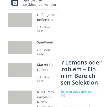
Spieltheorie
kommt.
Spieltheorie anwenden
Gefangene
ndilemma
1/4 – Dauer:
03:23
Spielbaum
2/4 – Dauer:
05:22
Market for Lemons oder
Market for
Lemons-Problem – Ein
Lemons
Phänomen im Bereich
3/4 – Dauer:
der adversen Selektion
06:06
zur Stelle im Video springen
Nullsumm
(00:20)
enspiel &
Nicht-