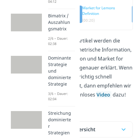
04:12
Market for Lemons
Definition
Bimatrix /
(00:20)
Auszahlun
gsmatrix
2/6 – Dauer:
Im folgenden Artikel werden die
02:38
Begriffe asymmetrische Information,
Dominante
adverse Selektion und Market for
Strategie
Lemons etwas genauer erklärt. Wenn
und
du das Thema richtig schnell
dominierte
Strategie
verstehen willst, dann empfehlen wir
dir unser kostenloses
Video
dazu!
3/6 – Dauer:
02:04
Schau rein.
Streichung
dominierte
r
Inhaltsübersicht
Strategien