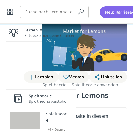
Suche
Neu: Karriere
Lernen lohnt sich!
Entdecke hier deine Chancen.
Lernplan
Merken
Link teilen
Spieltheorie
Spieltheorie anwenden
Market for Lemons
Spieltheorie
Spieltheorie verstehen
Spieltheori
Wichtige Inhalte in diesem
e
Video
1/6 – Dauer: