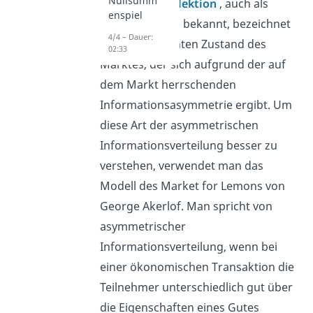
Nullsumm
Die
adverse Selektion
, auch als
enspiel
Negativauslese bekannt, bezeichnet
4/4 – Dauer:
einen ineffizienten Zustand des
02:33
Marktes, der sich aufgrund der auf
dem Markt herrschenden
Informationsasymmetrie ergibt. Um
diese Art der asymmetrischen
Informationsverteilung besser zu
verstehen, verwendet man das
Modell des Market for Lemons von
George Akerlof. Man spricht von
asymmetrischer
Informationsverteilung, wenn bei
einer ökonomischen Transaktion die
Teilnehmer unterschiedlich gut über
die Eigenschaften eines Gutes