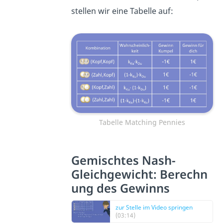
stellen wir eine Tabelle auf:
Tabelle Matching Pennies
Gemischtes Nash-
Gleichgewicht: Berechn
ung des Gewinns
zur Stelle im Video springen
(03:14)