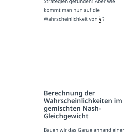
Strategien gefunden! Aber wie
kommt man nun auf die
Wahrscheinlichkeit von
?
Berechnung der
Wahrscheinlichkeiten im
gemischten Nash-
Gleichgewicht
Bauen wir das Ganze anhand einer