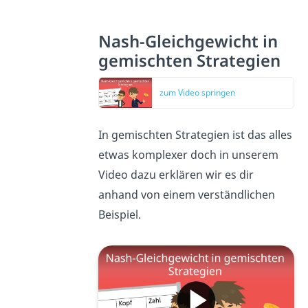
Nash-Gleichgewicht in
gemischten Strategien
zum Video springen
In gemischten Strategien ist das alles
etwas komplexer doch in unserem
Video dazu erklären wir es dir
anhand von einem verständlichen
Beispiel.