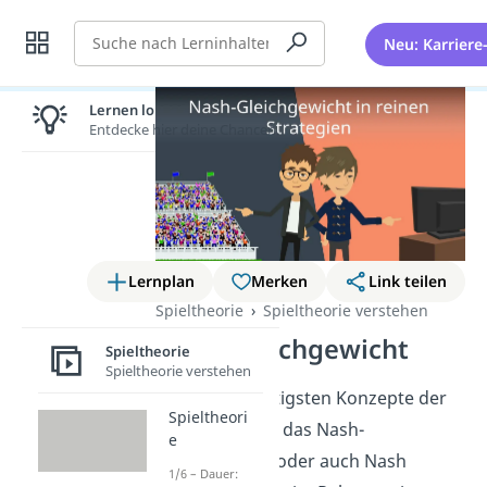
Suche
Neu: Karriere
Lernen lohnt sich!
Entdecke hier deine Chancen.
Lernplan
Merken
Link teilen
Spieltheorie
Spieltheorie verstehen
Nash-Gleichgewicht
Spieltheorie
Spieltheorie verstehen
Eines der wichtigsten Konzepte der
Spieltheori
Spieltheorie ist das Nash-
e
Gleichgewicht oder auch Nash
1/6 – Dauer: