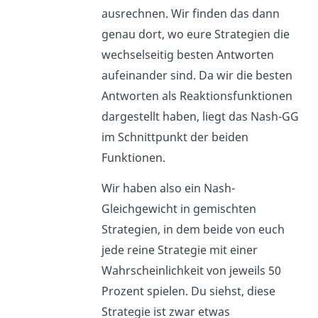
ausrechnen. Wir finden das dann
genau dort, wo eure Strategien die
wechselseitig besten Antworten
aufeinander sind. Da wir die besten
Antworten als Reaktionsfunktionen
dargestellt haben, liegt das Nash-GG
im Schnittpunkt der beiden
Funktionen.
Wir haben also ein Nash-
Gleichgewicht in gemischten
Strategien, in dem beide von euch
jede reine Strategie mit einer
Wahrscheinlichkeit von jeweils 50
Prozent spielen. Du siehst, diese
Strategie ist zwar etwas