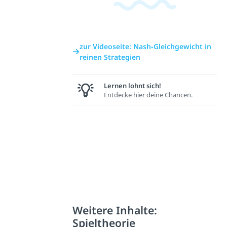
zur Videoseite: Nash-Gleichgewicht in
reinen Strategien
Lernen lohnt sich!
Entdecke hier deine Chancen.
Weitere Inhalte:
Spieltheorie