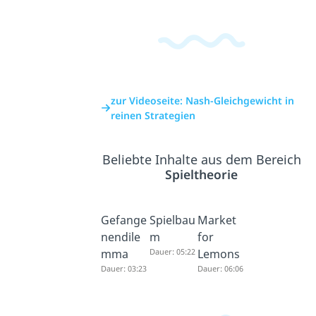
zur Videoseite: Nash-Gleichgewicht in
reinen Strategien
Beliebte Inhalte aus dem Bereich
Spieltheorie
Gefange
Spielbau
Market
nendile
m
for
mma
Dauer: 05:22
Lemons
Dauer: 03:23
Dauer: 06:06