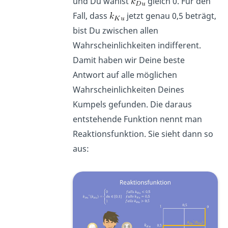
und Du wählst
gleich 0. Für den
Fall, dass
jetzt genau 0,5 beträgt,
bist Du zwischen allen
Wahrscheinlichkeiten indifferent.
Damit haben wir Deine beste
Antwort auf alle möglichen
Wahrscheinlichkeiten Deines
Kumpels gefunden. Die daraus
entstehende Funktion nennt man
Reaktionsfunktion. Sie sieht dann so
aus: