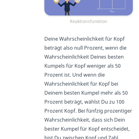
Reaktionsfunktion
Deine Wahrscheinlichkeit für Kopf
beträgt also null Prozent, wenn die
Wahrscheinlichkeit Deines besten
Kumpels für Kopf weniger als 50
Prozent ist. Und wenn die
Wahrscheinlichkeit für Kopf bei
Deinem besten Kumpel mehr als 50
Prozent beträgt, wählst Du zu 100
Prozent Kopf. Bei fünfzig prozentiger
Wahrscheinlichkeit, dass sich Dein
bester Kumpel für Kopf entscheidet,
bist Du zwischen Kopf und Zahl