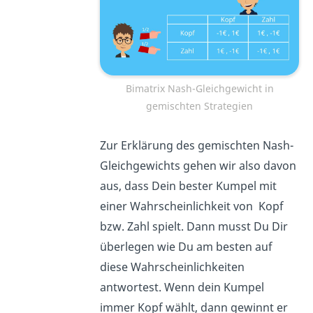
Bimatrix Nash-Gleichgewicht in
gemischten Strategien
Zur Erklärung des gemischten Nash-
Gleichgewichts gehen wir also davon
aus, dass Dein bester Kumpel mit
einer Wahrscheinlichkeit von Kopf
bzw. Zahl spielt. Dann musst Du Dir
überlegen wie Du am besten auf
diese Wahrscheinlichkeiten
antwortest. Wenn dein Kumpel
immer Kopf wählt, dann gewinnt er