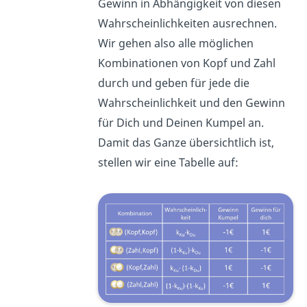
Gewinn in Abhängigkeit von diesen
Wahrscheinlichkeiten ausrechnen.
Wir gehen also alle möglichen
Kombinationen von Kopf und Zahl
durch und geben für jede die
Wahrscheinlichkeit und den Gewinn
für Dich und Deinen Kumpel an.
Damit das Ganze übersichtlich ist,
stellen wir eine Tabelle auf: