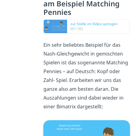
am Beispiel Matching
Pennies
zur Stelle im Video springen
(01:16)
Ein sehr beliebtes Beispiel für das
Nash-Gleichgewicht in gemischten
Spielen ist das sogenannte Matching
Pennies – auf Deutsch: Kopf oder
Zahl- Spiel. Erarbeiten wir uns das
ganze also am besten daran. Die
Auszahlungen sind dabei wieder in
einer Bimatrix dargestellt: