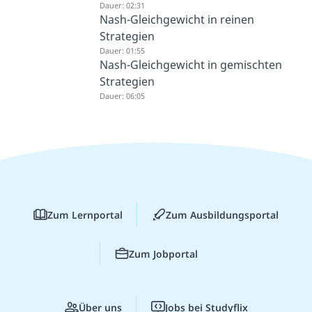
Dauer: 02:31
Nash-Gleichgewicht in reinen
Strategien
Dauer: 01:55
Nash-Gleichgewicht in gemischten
Strategien
Dauer: 06:05
Zum Lernportal
Zum Ausbildungsportal
Zum Jobportal
Über uns
Jobs bei Studyflix