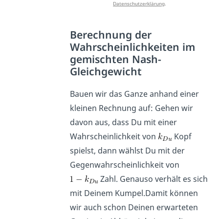
Datenschutzerklärung
.
Berechnung der
Wahrscheinlichkeiten im
gemischten Nash-
Gleichgewicht
Bauen wir das Ganze anhand einer
kleinen Rechnung auf: Gehen wir
davon aus, dass Du mit einer
Wahrscheinlichkeit von
Kopf
spielst, dann wählst Du mit der
Gegenwahrscheinlichkeit von
Zahl. Genauso verhält es sich
mit Deinem Kumpel.Damit können
wir auch schon Deinen erwarteten