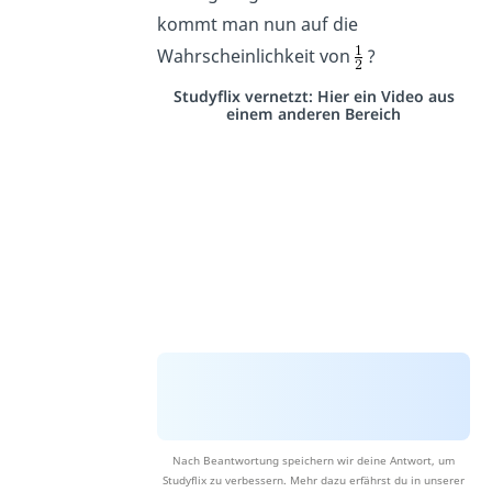
kommt man nun auf die
Wahrscheinlichkeit von
?
Studyflix vernetzt: Hier ein Video aus
einem anderen Bereich
Nach Beantwortung speichern wir deine Antwort, um
Studyflix zu verbessern. Mehr dazu erfährst du in unserer