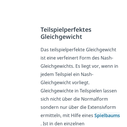
Teilspielperfektes
Gleichgewicht
Das teilspielperfekte Gleichgewicht
ist eine verfeinert Form des Nash-
Gleichgewichts. Es liegt vor, wenn in
jedem Teilspiel ein Nash-
Gleichgewicht vorliegt.
Gleichgewichte in Teilspielen lassen
sich nicht über die Normalform
sondern nur über die Extensivform
ermitteln, mit Hilfe eines
Spielbaums
. Ist in den einzelnen