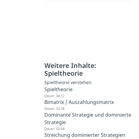
Weitere Inhalte:
Spieltheorie
Spieltheorie verstehen
Spieltheorie
Dauer: 04:12
Bimatrix / Auszahlungsmatrix
Dauer: 02:38
Dominante Strategie und dominierte
Strategie
Dauer: 02:04
Streichung dominierter Strategien