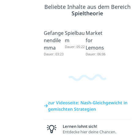
Beliebte Inhalte aus dem Bereich
Spieltheorie
Gefange
Spielbau
Market
nendile
m
for
mma
Dauer: 05:22
Lemons
Dauer: 03:23
Dauer: 06:06
zur Videoseite: Nash-Gleichgewicht in
gemischten Strategien
Lernen lohnt sich!
Entdecke hier deine Chancen.