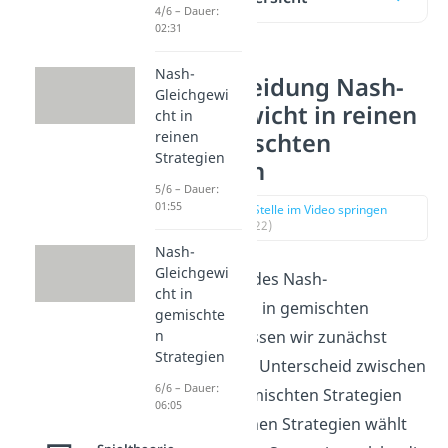
4/6 – Dauer:
02:31
Nash-
Unterscheidung Nash-
Gleichgewi
Gleichgewicht in reinen
cht in
und gemischten
reinen
Strategien
Strategien
5/6 – Dauer:
01:55
zur Stelle im Video springen
(00:22)
Nash-
Gleichgewi
Zur Erklärung des Nash-
cht in
Gleichgewichts in gemischten
gemischte
Strategien müssen wir zunächst
n
Strategien
klären was der Unterscheid zwischen
6/6 – Dauer:
reinen und gemischten Strategien
06:05
ist. Bei den reinen Strategien wählt