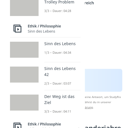
Trolley Problem
anderen Bereich
3/3 – Dauer: 04:28
Ethik / Philosophie
Sinn des Lebens
Sinn des Lebens
1/3 – Dauer: 04:34
Sinn des Lebens
42
2/3 – Dauer: 03:07
Der Weg ist das
Nach Beantwortung speichern wir deine Antwort, um Studyflix
Ziel
zu verbessern. Mehr dazu erfährst du in unserer
Datenschutzerklärung
.
3/3 – Dauer: 04:11
Ethik / Philosophie
Studien- und Wanderjahre