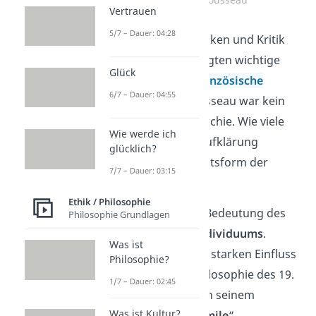
Vertrauen
5/7 – Dauer: 04:28
Seine modernen Gedanken und Kritik
am autoritären Staat legten wichtige
Glück
Grundsteine für die
Französische
6/7 – Dauer: 04:55
Revolution
. Denn Rousseau war kein
Befürworter der Monarchie. Wie viele
Wie werde ich
andere Vertreter der Aufklärung
glücklich?
unterstützte er die Staatsform der
7/7 – Dauer: 03:15
Republik
.
Ethik / Philosophie
Er betonte ebenso die Bedeutung des
Philosophie Grundlagen
freien Willens eines Individuums
.
Was ist
Dadurch hatte er einen starken Einfluss
Philosophie?
auf die existenzielle Philosophie des 19.
1/7 – Dauer: 02:45
und 20. Jahrhunderts. In seinem
Was ist Kultur?
berühmtesten Buch „
Émile
“