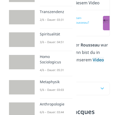
Wichtige Inhalte in diesem Video
Transzendenz
Wer war Jean-
2/6 – Dauer: 03:31
Jacques Rousseau?
(00:11)
Spiritualität
3/6 – Dauer: 04:51
Du möchtest wissen, wer
Rousseau
war
und wofür er steht? Dann bist du in
Homo
diesem Beitrag und in unserem
Video
Sociologicus
genau richtig!
4/6 – Dauer: 05:31
Metaphysik
Inhaltsübersicht
5/6 – Dauer: 03:03
Anthropologie
Wer war Jean-Jacques
6/6 – Dauer: 03:44