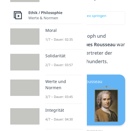
Rousseau?
Ethik / Philosophie
zur Stelle im Video springen
Werte & Normen
(00:11)
Moral
Der französische Philosoph und
1/7 – Dauer: 02:35
Schriftsteller
Jean-Jacques Rousseau
war
einer der wichtigsten Vertreter der
Solidarität
Aufklärung des 18. Jahrhunderts.
2/7 – Dauer: 03:57
Werte und
Normen
3/7 – Dauer: 03:45
Integrität
4/7 – Dauer: 04:30
Jean-Jacques Rousseau