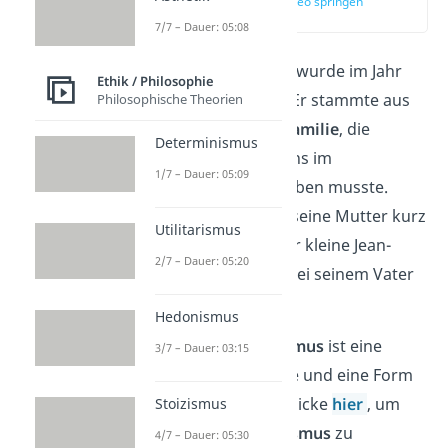
zur Stelle im Video springen
(00:50)
7/7 – Dauer: 05:08
Jean-Jacques
Rousseau wurde im Jahr
Ethik / Philosophie
1712 in Genf geboren. Er stammte aus
Philosophische Theorien
einer
calvinistischen Familie
, die
Determinismus
aufgrund ihres Glaubens im
1/7 – Dauer: 05:09
schweizerischen Exil
leben musste.
Tragischerweise starb seine Mutter kurz
Utilitarismus
nach seiner Geburt. Der kleine Jean-
2/7 – Dauer: 05:20
Jacques lebte deshalb bei seinem Vater
und bei seinem Onkel.
Hedonismus
Übrigens:
Der
Calvinismus
ist eine
3/7 – Dauer: 03:15
religiöse Glaubenslehre und eine Form
des Protestantismus. Klicke
hier
, um
Stoizismus
mehr über den
Calvinismus
zu
4/7 – Dauer: 05:30