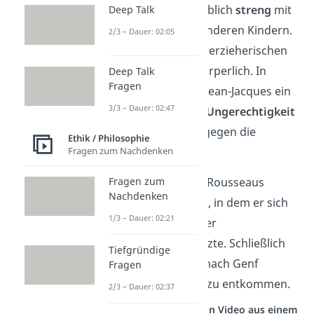
Der Pfarrer war unglaublich
streng
mit
Deep Talk
Jean-Jacques und den anderen Kindern.
2/3 – Dauer: 02:05
Er
misshandelte
ihn zu erzieherischen
Zwecken sogar auch körperlich. In
Deep Talk
Fragen
dieser Zeit entwickelte Jean-Jacques ein
3/3 – Dauer: 02:47
starkes
Empfinden für Ungerechtigkeit
und große Abneigung gegen die
Ethik / Philosophie
Autorität
des Pfarrers.
Fragen zum Nachdenken
Fragen zum
Das zeigte sich auch in Rousseaus
Nachdenken
späterem Werk „
Émile“
, in dem er sich
1/3 – Dauer: 02:21
für eine tolerante Art der
Kindererziehung einsetzte. Schließlich
Tiefgründige
ging Rousseau wieder nach Genf
Fragen
zurück, um den Leiden zu entkommen.
2/3 – Dauer: 02:37
Studyflix vernetzt: Hier ein Video aus einem