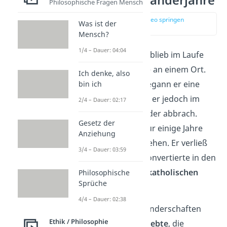
Philosophische Fragen Mensch
zur Stelle im Video springen
Was ist der
(01:33)
Mensch?
1/4 – Dauer: 04:04
Jean-Jacques Rousseau blieb im Laufe
seines Lebens nie lange an einem Ort.
Ich denke, also
Bereits mit 12 Jahren begann er eine
bin ich
Lehre zum Graveur, die er jedoch im
2/4 – Dauer: 02:17
Alter von 15 Jahren wieder abbrach.
Gesetz der
Danach beschloss er, für einige Jahre
Anziehung
auf
Wanderschaft
zu gehen. Er verließ
3/4 – Dauer: 03:59
seine Vaterstadt und konvertierte in den
folgenden Jahren zum
katholischen
Philosophische
Sprüche
Glauben
.
4/4 – Dauer: 02:38
Er lernte auf seinen Wanderschaften
Ethik / Philosophie
auch seine spätere
Geliebte
, die