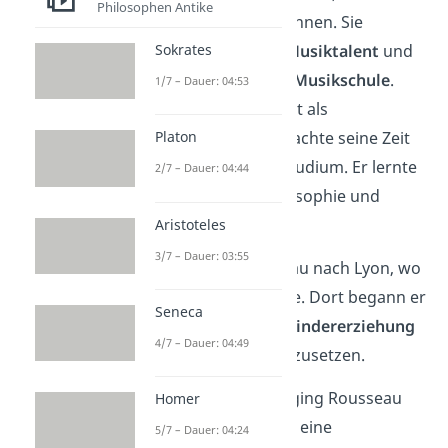
Philosophen Antike
Baronin De Warens
, kennen. Sie
entdeckte
Rousseaus Musiktalent
und
Sokrates
vermittelte ihn an eine
Musikschule
.
1/7 – Dauer: 04:53
Rousseau arbeitete dort als
Musiklehrer
und verbrachte seine Zeit
Platon
mit intensivem Selbststudium. Er lernte
2/7 – Dauer: 04:44
viel über Religion, Philosophie und
Geschichte.
Aristoteles
3/7 – Dauer: 03:55
Schließlich zog Rousseau nach Lyon, wo
er als
Erzieher
arbeitete. Dort begann er
Seneca
erstmals,
sich mit der
Kindererziehung
4/7 – Dauer: 04:49
intensiver auseinanderzusetzen.
Im Alter von 30 Jahren ging Rousseau
Homer
nach
Paris
. Dort fing er eine
5/7 – Dauer: 04:24