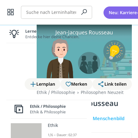
Suche
Neu: Karriere
Lernen lohnt sich!
Entdecke hier deine Chancen.
Lernplan
Merken
Link teilen
Ethik / Philosophie
Philosophen Neuzeit
Jean-Jacques Rousseau
Ethik / Philosophie
Ethik & Philosophie
Übersicht
Rousseau Menschenbild
Ethik
1/6 – Dauer: 02:37