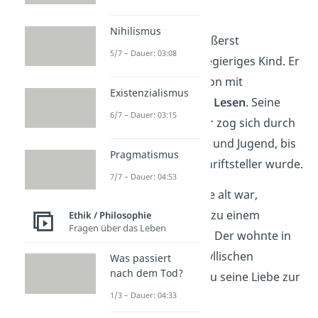
erfahren!
Nihilismus
Jean-Jacques war ein äußerst
5/7 – Dauer: 03:08
neugieriges und wissbegieriges Kind. Er
lernte zum Beispiel schon mit
Existenzialismus
zweieinhalb Jahren das Lesen
. Seine
6/7 – Dauer: 03:15
Leidenschaft für Bücher zog sich durch
seine gesamte Kindheit und Jugend, bis
Pragmatismus
er sogar selbst zum Schriftsteller wurde.
7/7 – Dauer: 04:53
Als Rousseau zehn Jahre alt war,
schickte sein Onkel ihn zu einem
Ethik / Philosophie
Fragen über das Leben
calvinistischen Pfarrer
. Der wohnte in
einer ländlichen und idyllischen
Was passiert
nach dem Tod?
Gemeinde, wo Rousseau seine Liebe zur
Natur entdeckte.
1/3 – Dauer: 04:33