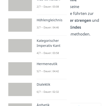
präsentierte Rousseau seine
2/7 – Dauer: 03:08
Erziehungstheorien
. Die führten zur
Höhlengleichnis
Entwicklung von
weniger strengen
und
am
Wohlbefinden des Kindes
3/7 – Dauer: 04:46
orientierten Erziehungsmethoden.
Kategorischer
Imperativ Kant
4/7 – Dauer: 03:58
Hermeneutik
5/7 – Dauer: 04:42
Dialektik
6/7 – Dauer: 02:32
Kindheit
Ästhetik