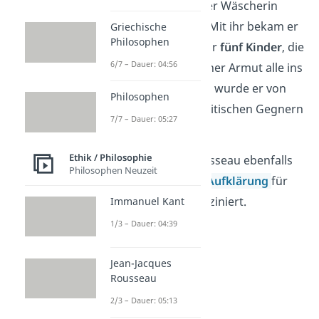
Liebesbeziehung mit der Wäscherin
Thérèse Levasseur
an. Mit ihr bekam er
Griechische
Philosophen
im Laufe der Jahre sogar
fünf Kinder
, die
6/7 – Dauer: 04:56
er jedoch aufgrund seiner Armut alle ins
Waisenhaus
gab. Dafür wurde er von
Philosophen
seinem Umfeld und politischen Gegnern
7/7 – Dauer: 05:27
stark kritisiert.
Ethik / Philosophie
In Paris entdeckte Rousseau ebenfalls
Philosophen Neuzeit
die Gedankenwelt der
Aufklärung
für
sich und war davon fasziniert.
Immanuel Kant
1/3 – Dauer: 04:39
Jean-Jacques
Rousseau
2/3 – Dauer: 05:13