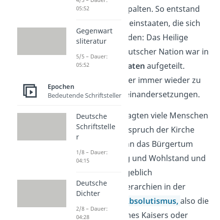
Konfession aufgespalten. So entstand
05:52
eine Vielzahl von Kleinstaaten, die sich
Gegenwart
religiös unterschieden: Das Heilige
sliteratur
Römische Reich deutscher Nation war in
5/5 – Dauer:
über
300 Einzelstaaten
aufgeteilt.
05:52
Dadurch kam es hier immer wieder zu
Epochen
kriegerischen Auseinandersetzungen.
Bedeutende Schriftsteller
Daraufhin hinterfragten viele Menschen
Deutsche
Schriftstelle
den Herrschaftsanspruch der Kirche
r
und des Adels. Denn das Bürgertum
1/8 – Dauer:
gewann an Bildung und Wohlstand und
04:15
missbilligte die angeblich
Deutsche
gottgegebenen Hierarchien in der
Dichter
Gesellschaft. Der
Absolutismus
,
also die
2/8 – Dauer:
Alleinherrschaft eines Kaisers oder
04:28