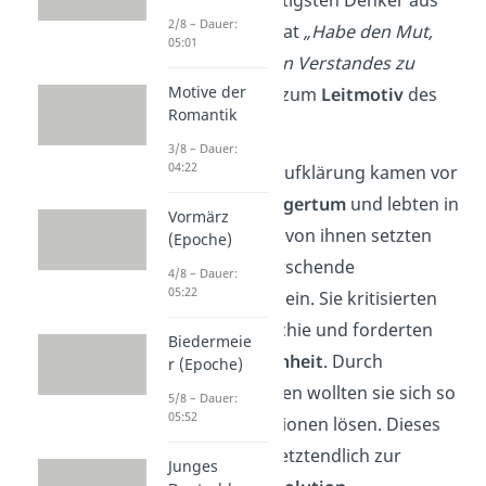
2/8 – Dauer:
dieser Zeit. Sein Zitat
„Habe den Mut,
05:01
dich deines eigenen Verstandes zu
Motive der
bedienen.“
wurde zum
Leitmotiv
des
Romantik
18. Jahrhunderts.
3/8 – Dauer:
04:22
Die Vertreter der Aufklärung kamen vor
allem aus dem
Bürgertum
und lebten in
Vormärz
ganz Europa. Viele von ihnen setzten
(Epoche)
sich gegen vorherrschende
4/8 – Dauer:
05:22
Machtverhältnisse ein. Sie kritisierten
Kirche und Monarchie und forderten
Biedermeie
Freiheit und Gleichheit
. Durch
r (Epoche)
vernünftiges Denken wollten sie sich so
5/8 – Dauer:
05:52
von diesen Institutionen lösen. Dieses
Bestreben führte letztendlich zur
Junges