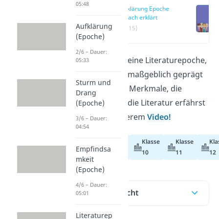
05:48
Aufklärung Epoche
einfach erklärt
Aufklärung
(00:15)
(Epoche)
2/6 – Dauer:
Die
Aufklärung
ist eine Literaturepoche,
05:33
die die Geschichte maßgeblich geprägt
Sturm und
hat. Mehr über die Merkmale, die
Drang
Hintergründe und die Literatur erfährst
(Epoche)
du hier und in unserem
Video!
3/6 – Dauer:
04:54
Klasse
Klasse
Kla
Abiturvorbereitung
Empfindsa
10
11
12
mkeit
(Epoche)
4/6 – Dauer:
Inhaltsübersicht
05:01
Literaturep