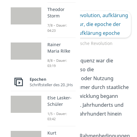
Theodor
Storm
7/8 – Dauer:
04:23
Die Französische Revolution
Rainer
Maria Rilke
Eine weitere Konsequenz war die
8/8 – Dauer:
03:19
Säkularisierung
, also die
Beschlagnahmung oder Nutzung
Epochen
Schriftsteller des 20. JHs
kirchlicher Besitztümer durch staatliche
Organe. Diese Entwicklung begann
Else Lasker-
Schüler
gegen Ende des 18. Jahrhunderts und
setzte sich ins 19. Jahrhundert hinein
1/5 – Dauer:
03:42
fort.
Kurt
Weitere prägende Rahmenbedingungen