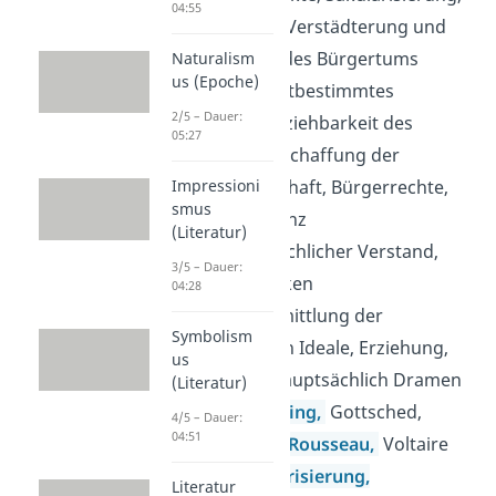
04:55
Absolutismus, Verstädterung und
Emanzipation des Bürgertums
Naturalism
us (Epoche)
Weltbild:
selbstbestimmtes
2/5 – Dauer:
Individuum, Erziehbarkeit des
05:27
Menschen, Abschaffung der
Impressioni
Ständegesellschaft, Bürgerrechte,
smus
Freiheit, Toleranz
(Literatur)
Themen:
menschlicher Verstand,
3/5 – Dauer:
kritisches Denken
04:28
Literatur:
Vermittlung der
Symbolism
aufklärerischen Ideale, Erziehung,
us
Nützlichkeit, hauptsächlich Dramen
(Literatur)
Vertreter:
Lessing,
Gottsched,
4/5 – Dauer:
04:51
Wieland,
Kant,
Rousseau,
Voltaire
Folgen:
Säkularisierung,
Literatur