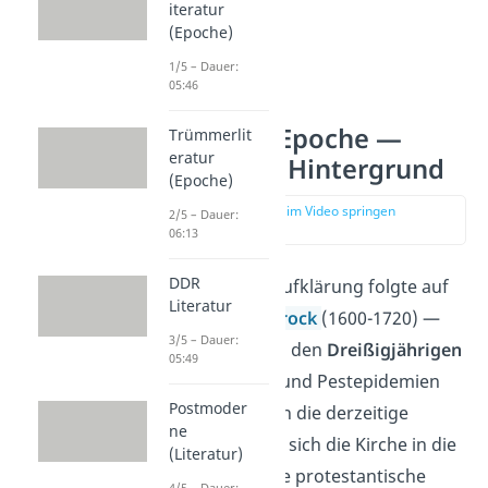
iteratur
(Epoche)
1/5 – Dauer:
05:46
Aufklärung Epoche —
Trümmerlit
eratur
historischer Hintergrund
(Epoche)
zur Stelle im Video springen
2/5 – Dauer:
(00:42)
06:13
DDR
Das Zeitalter der Aufklärung folgte auf
Literatur
die Epoche des
Barock
(1600-1720) —
3/5 – Dauer:
eine Zeit, die durch den
Dreißigjährigen
05:49
Krieg
(1618-1648) und Pestepidemien
Postmoder
geprägt war. Durch die derzeitige
ne
Reformation
hatte sich die Kirche in die
(Literatur)
katholische und die protestantische
4/5 – Dauer: