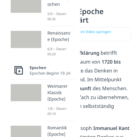
ochen
Aufklärung Epoche
5/6 – Dauer:
einfach erklärt
06:26
zur Stelle im Video springen
Renaissanc
(00:15)
e (Epoche)
6/6 – Dauer:
Die Epoche der
Aufklärung
betrifft
05:20
ungefähr den Zeitraum von
1720 bis
Epochen
1800
. Sie veränderte das Denken in
Epochen Beginn 19. JH
Europa grundlegend. Im Mittelpunkt
Weimarer
stand jetzt die
Vernunft
des Menschen.
Klassik
Anstatt Wissen einfach zu übernehmen,
(Epoche)
sollte jeder Mensch selbstständig
1/8 – Dauer:
05:19
denken.
Der deutsche Philosoph
Immanuel Kant
Romantik
(Epoche)
war einer der wichtigsten Denker aus