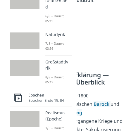
Französischen Revolution
.
Deutschlan
d
6/8 – Dauer:
05:19
Naturlyrik
7/8 – Dauer:
03:56
Großstadtly
rik
Steckbrief Aufklärung —
8/8 – Dauer:
Merkmale im Überblick
05:19
Epochen
Zeitraum:
1720-1800
Epochen Ende 19. JH
Einordnung:
zwischen
Barock
und
Sturm und Drang
Realismus
(Epoche)
Geschichte:
vergangene Kriege und
1/5 – Dauer:
Glaubenskonflikte, Säkularisierung,