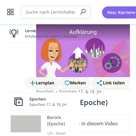
Suche
Neu: Karriere
Lernen lohnt sich!
Entdecke hier deine Chancen.
Lernplan
Merken
Link teilen
Epochen
Epochen 17. & 18. JH
Epochen
Aufklärung (Epoche)
Epochen 17. & 18. JH
Barock
Wichtige Inhalte in diesem Video
(Epoche)
1/6 – Dauer: