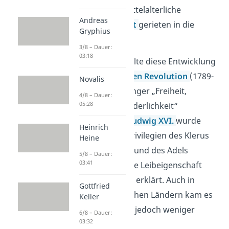
Königs, und die mittelalterliche
Andreas
Ständegesellschaft
gerieten in die
Gryphius
Kritik.
3/8 – Dauer:
03:18
In Frankreich gipfelte diese Entwicklung
in der
Französischen Revolution
(1789-
Novalis
1799), deren Anhänger „Freiheit,
4/8 – Dauer:
05:28
Gleichheit und Brüderlichkeit“
forderten. König
Ludwig XVI.
wurde
Heinrich
hingerichtet, die Privilegien des Klerus
Heine
(geistlicher Stand) und des Adels
5/8 – Dauer:
03:41
abgeschafft und die Leibeigenschaft
wurde für beendet erklärt. Auch in
Gottfried
anderen europäischen Ländern kam es
Keller
zu Aufständen, die jedoch weniger
6/8 – Dauer:
03:32
erfolgreich waren.