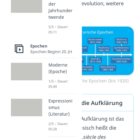
Französische Revolution, weitere
der
Jahrhunder
Aufstände
twende
5/5 – Dauer:
05:11
Epochen
Epochen Beginn 20. JH
Moderne
(Epoche)
Zeitstrahl literarische Epochen (bis 1920)
1/5 – Dauer:
05:49
Expressioni
Das Licht und die Aufklärung
smus
(Literatur)
Das
Symbol
der Aufklärung ist das
2/5 – Dauer:
Licht
: Auf Französisch heißt die
05:28
Epoche deshalb
„siècle des