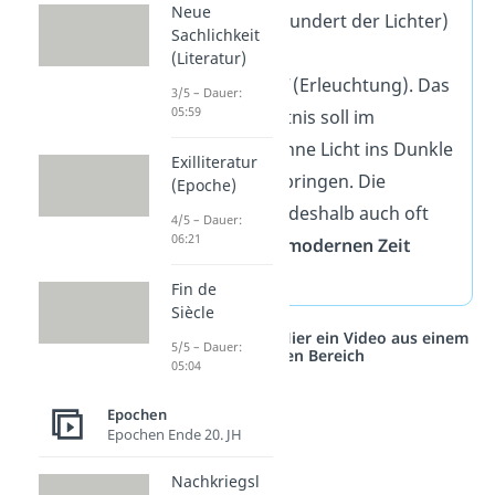
Neue
Lumières“
(Jahrhundert der Lichter)
Sachlichkeit
und auf Englisch
(Literatur)
„
enlightenment“
(Erleuchtung). Das
3/5 – Dauer:
05:59
Licht der Erkenntnis soll im
übertragenen Sinne Licht ins Dunkle
Exilliteratur
des Mittelalters bringen. Die
(Epoche)
Aufklärung wird deshalb auch oft
4/5 – Dauer:
06:21
als Anbruch der
modernen Zeit
angesehen.
Fin de
Siècle
Studyflix vernetzt: Hier ein Video aus einem
5/5 – Dauer:
anderen Bereich
05:04
Epochen
Epochen Ende 20. JH
Nachkriegsl