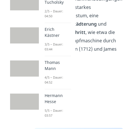
Tucholsky
der Zeit waren ein starkes
2/5 – Dauer:
Bevölkerungswachstum, eine
04:50
zunehmende
Verstädterung
und
Erich
technischer
Fortschritt
, wie etwa die
Kästner
Erfindung der Dampfmaschine durch
3/5 – Dauer:
Thomas Newcomen (1712) und James
03:44
Watt (1769).
Thomas
Mann
4/5 – Dauer:
04:52
Hermann
Hesse
5/5 – Dauer:
03:57