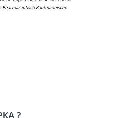
ge
P
harmazeutisch
K
aufmännische
 PKA ?