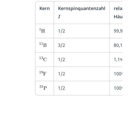
Kern
Kernspinquantenzahl
relati
I
Häufig
1/2
99,9%
3/2
80,1%
1/2
1,1%
1/2
100%
1/2
100%