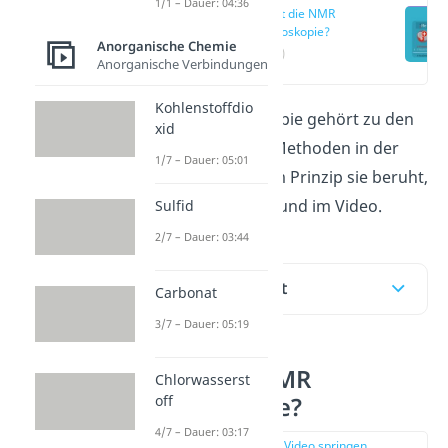
1/1 – Dauer: 04:36
Was ist die NMR
Spektroskopie?
Anorganische Chemie
(00:15)
Anorganische Verbindungen
Kohlenstoffdio
Die NMR Spektroskopie gehört zu den
xid
spektroskopischen Methoden in der
1/7 – Dauer: 05:01
Chemie. Auf welchem Prinzip sie beruht,
erklären wir dir hier und im Video.
Sulfid
2/7 – Dauer: 03:44
Inhaltsübersicht
Carbonat
3/7 – Dauer: 05:19
Was ist die NMR
Chlorwasserst
Spektroskopie?
off
4/7 – Dauer: 03:17
zur Stelle im Video springen