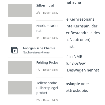
nennst du auch
magnetische
Silbernitrat
Kernresonanz
.
2/3 – Dauer: 03:42
Voraussetzung für die Kernresonanz
ist, dass der sogenannte
Kernspin
, der
Natriumcarbo
nat
durch die Drehung der Bestandteile des
3/3 – Dauer: 04:17
Atomkerns (Protonen, Neutronen)
entsteht, ungleich null ist.
Anorganische Chemie
Nachweisreaktionen
Die Abkürzung „NMR“ in NMR
Fehling Probe
Spektroskopie steht für
n
uclear
m
agnetic
r
esonance
. Deswegen nennst
1/7 – Dauer: 04:28
du die Methode auch
Tollensprobe
Kernresonanzspektroskopie
oder
(Silberspiegel
Kernspinresonanzspektroskopie.
probe)
2/7 – Dauer: 04:24