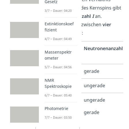
Gesetz
bestimmt. Den Wert des Kernspins gibt
3/7 – Dauer: 04:20
die
Kernspinquantenzahl
I
an.
Extinktionskoef
Allgemein kannst du zwischen
vier
fizient
Fällen
unterscheiden:
4/7 – Dauer: 04:49
Protonenanzahl
Neutronenanzahl
Massenspektr
ometer
5/7 – Dauer: 04:56
gerade
gerade
NMR
ungerade
ungerade
Spektroskopie
6/7 – Dauer: 05:40
gerade
ungerade
Photometrie
ungerade
gerade
7/7 – Dauer: 03:50