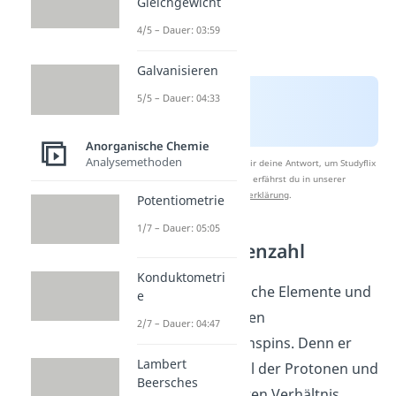
Gleichgewicht
4/5 – Dauer: 03:59
Galvanisieren
5/5 – Dauer: 04:33
Anorganische Chemie
Analysemethoden
Nach Beantwortung speichern wir deine Antwort, um Studyflix
zu verbessern. Mehr dazu erfährst du in unserer
Datenschutzerklärung
.
Potentiometrie
1/7 – Dauer: 05:05
Kernspinquantenzahl
Konduktometri
Verschiedene chemische Elemente und
e
deren
Isotope
besitzen
2/7 – Dauer: 04:47
unterschiedliche Kernspins. Denn er
Lambert
wird durch die Anzahl der Protonen und
Beersches
Neutronen sowie deren Verhältnis