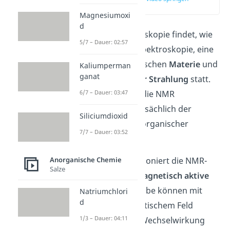
(00:15)
Magnesiumoxi
d
Bei der NMR Spektroskopie findet, wie
5/7 – Dauer: 02:57
bei allen Arten der Spektroskopie, eine
Wechselwirkung
zwischen
Materie
und
Kaliumperman
ganat
elektromagnetischer Strahlung
statt.
In der Chemie dient die NMR
6/7 – Dauer: 03:47
Spektroskopie hauptsächlich der
Siliciumdioxid
Strukturaufklärung organischer
7/7 – Dauer: 03:52
Verbindungen.
Einfach gesagt funktioniert die NMR-
Anorganische Chemie
Salze
Spektroskopie so:
Magnetisch aktive
Atomkerne
einer Probe können mit
Natriumchlori
d
einem elektromagnetischem Feld
1/3 – Dauer: 04:11
wechselwirken. Die Wechselwirkung