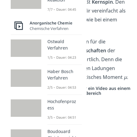
Kernbestandteile heißt
Kernspin
. Den
7/7 – Dauer: 04:45
Kernspin kannst du dir vereinfacht als
Drehung vorstellen: wie bei einem
Anorganische Chemie
Kreisel.
Chemische Verfahren
Dabei ist der Kernspin für die
Ostwald
Verfahren
magnetischen Eigenschaften
der
1/5 – Dauer: 04:23
Atomkerne verantwortlich. Denn die
bewegten elektrischen Ladungen
Haber Bosch
erzeugen ein magnetisches Moment
µ
.
Verfahren
2/5 – Dauer: 04:53
Studyflix vernetzt: Hier ein Video aus einem
anderen Bereich
Hochofenproz
ess
3/5 – Dauer: 04:51
Boudouard