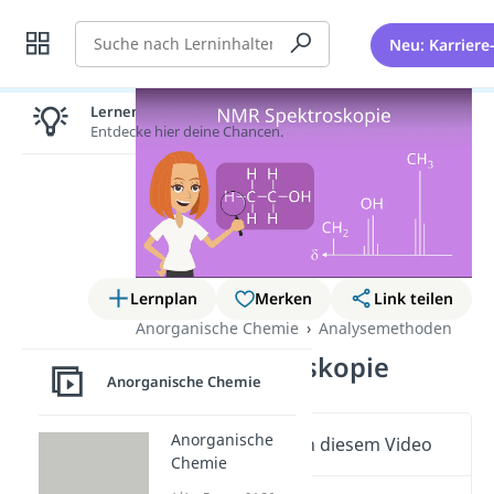
Suche
Neu: Karriere
Lernen lohnt sich!
Entdecke hier deine Chancen.
Lernplan
Merken
Link teilen
Anorganische Chemie
Analysemethoden
NMR Spektroskopie
Anorganische Chemie
Anorganische
Wichtige Inhalte in diesem Video
Chemie