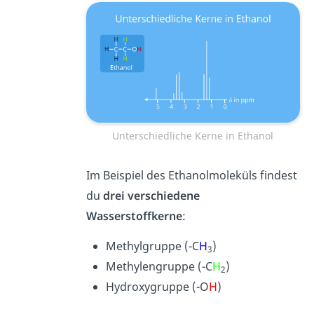
Unterschiedliche Kerne in Ethanol
Im Beispiel des Ethanolmoleküls findest
du
drei verschiedene
Wasserstoffkerne
:
Methylgruppe (-C
H
)
3
Methylengruppe (-C
H
)
2
Hydroxygruppe (-O
H
)