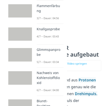
Flammenfärbu
ng
3/7 – Dauer: 04:56
Knallgasprobe
4/7 – Dauer: 03:43
So ist die NMR
Glimmspanpro
Spektroskopie aufgebaut
be
5/7 – Dauer: 03:34
zur Stelle im Video springen
(01:44)
Nachweis von
Kohlenstoffdio
Atomkerne, bestehend aus
Protonen
xid
und Neutronen, haben genau wie die
6/7 – Dauer: 04:00
Elektronen ebenso einen
Drehimpuls.
Der Gesamtdrehimpuls der
Biuret-
Reaktion