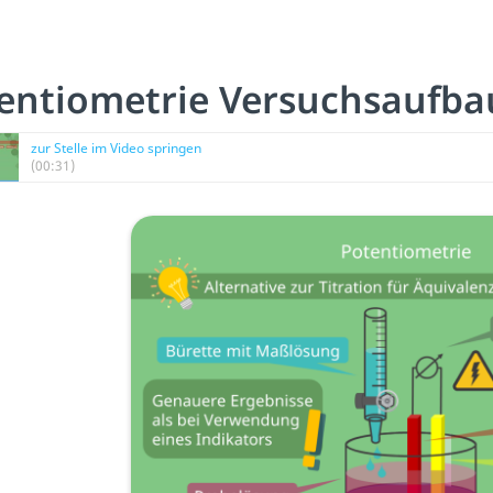
entiometrie Versuchsaufba
zur Stelle im Video springen
(00:31)