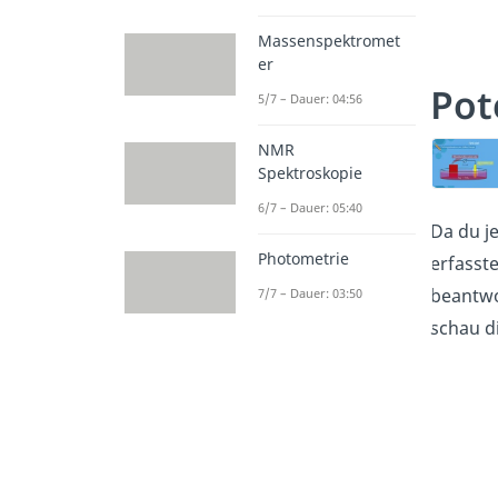
Massenspektromet
er
Pot
5/7 – Dauer: 04:56
NMR
Spektroskopie
6/7 – Dauer: 05:40
Da du j
Photometrie
erfasst
beantwo
7/7 – Dauer: 03:50
schau di