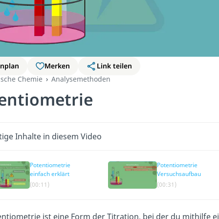
rnplan
Merken
Link teilen
ische Chemie
Analysemethoden
entiometrie
ige Inhalte in diesem Video
Potentiometrie
Potentiometrie
einfach erklärt
Versuchsaufbau
(00:11)
(00:31)
ntiometrie ist eine Form der Titration, bei der du mithilfe e