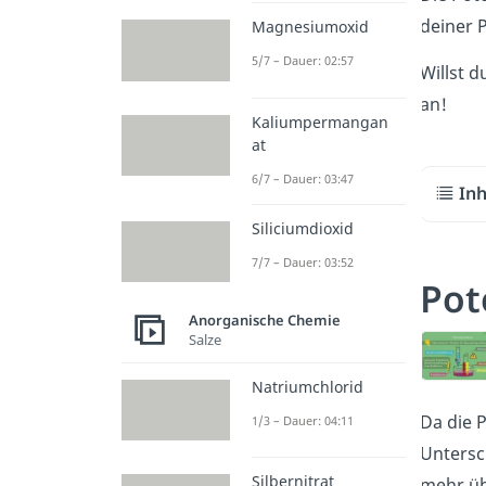
deiner 
Magnesiumoxid
5/7 – Dauer: 02:57
Willst d
an!
Kaliumpermangan
at
6/7 – Dauer: 03:47
Inh
Siliciumdioxid
7/7 – Dauer: 03:52
Pot
Anorganische Chemie
Salze
Natriumchlorid
Da die P
1/3 – Dauer: 04:11
Untersch
Silbernitrat
mehr üb