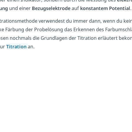
ung
und einer
Bezugselektrode
auf
konstantem Potential
.
itrationsmethode verwendest du immer dann, wenn du kein
rke Färbung der Probelösung das Erkennen des Farbumsc
esen nochmals die Grundlagen der Titration erläutert bek
zur
Titration
an.