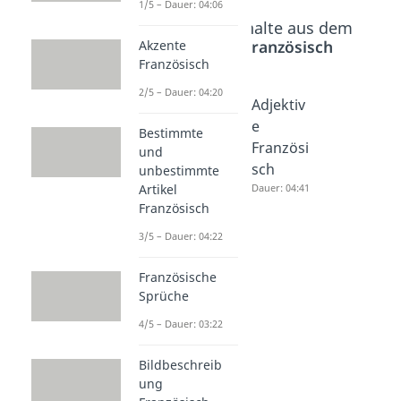
1/5 – Dauer: 04:06
Beliebte Inhalte aus dem
Bereich
Französisch
Akzente
Französisch
2/5 – Dauer: 04:20
Unverbu
Objektp
Adjektiv
ndene
ronome
e
Bestimmte
Personal
n
Französi
und
pronom
Französi
sch
unbestimmte
en
sch
Dauer: 04:41
Artikel
Französisch
Französi
Dauer: 04:33
sch
3/5 – Dauer: 04:22
Dauer: 04:48
Französische
Sprüche
4/5 – Dauer: 03:22
Bildbeschreib
ung