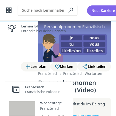
Suche
Neu: Karriere
Lernen lohnt sich!
Entdecke hier deine Chancen.
Lernplan
Merken
Link teilen
Französisch
Französisch Wortarten
Personalpronomen
Französisch
Französisch (Video)
Französische Vokabeln
Wochentage
Weitere Infos erhältst du im Beitrag
Französisch
zum Video
zum Beitrag: Personalpronomen