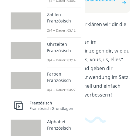
1/4 – Dauer: 03:02
Französisch
Zahlen
Französisch
In diesem Video erklären wir dir die
2/4 – Dauer: 05:12
Verwendung von
Personalpronomen im
Uhrzeiten
Französischen. Wir zeigen dir, wie du
Französisch
"je, tu, il, elle, nous, vous, ils, elles"
3/4 – Dauer: 03:14
richtig einsetzt und geben dir
Farben
Beispiele für die Anwendung im Satz.
Französisch
So kannst du schnell und einfach
4/4 – Dauer: 04:27
dein Französisch verbessern!
Französisch
Französisch Grundlagen
Alphabet
Französisch