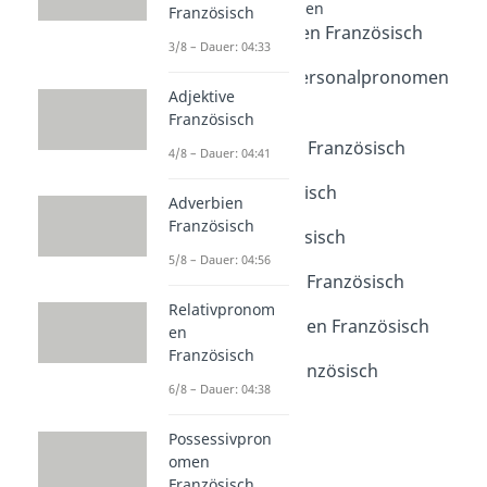
Französisch Wortarten
Französisch
Personalpronomen Französisch
3/8 – Dauer: 04:33
Dauer: 04:49
Unverbundene Personalpronomen
Adjektive
Französisch
Französisch
Dauer: 04:48
Objektpronomen Französisch
4/8 – Dauer: 04:41
Dauer: 04:33
Adjektive Französisch
Adverbien
Dauer: 04:41
Französisch
Adverbien Französisch
5/8 – Dauer: 04:56
Dauer: 04:56
Relativpronomen Französisch
Dauer: 04:38
Relativpronom
Possessivpronomen Französisch
en
Dauer: 03:57
Französisch
Präpositionen Französisch
6/8 – Dauer: 04:38
Dauer: 04:34
Possessivpron
omen
Französisch