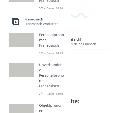
Französisch
5/5 – Dauer: 05:14
Französisch
Französisch Wortarten
Personalprono
Lernen lohnt sich!
men
Entdecke hier deine Chancen.
Französisch
1/8 – Dauer: 04:49
Unverbunden
e
Personalprono
men
Französisch
2/8 – Dauer: 04:48
Weitere Inhalte:
Objektpronom
Französisch
en