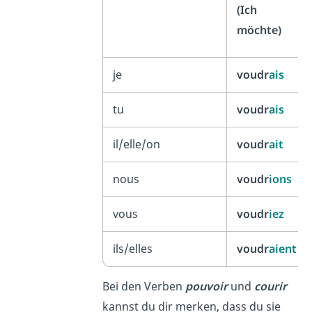
(Ich
möchte)
je
voudr
ais
tu
voudr
ais
il/elle/on
voudr
ait
nous
voudr
ions
vous
voudr
iez
ils/elles
voudr
aient
Bei den Verben
pouvoir
und
courir
kannst du dir merken, dass du sie