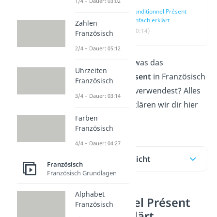
1/4 – Dauer: 03:02
Conditionnel Présent
einfach erklärt
Zahlen
(00:14)
Französisch
2/4 – Dauer: 05:12
Du willst wissen, was das
Uhrzeiten
Conditionnel Présent
in Französisch
Französisch
ist und wie du es verwendest? Alles
3/4 – Dauer: 03:14
Wichtige dazu erklären wir dir hier
Farben
und im
Video
!
Französisch
4/4 – Dauer: 04:27
Inhaltsübersicht
Französisch
Französisch Grundlagen
Alphabet
Conditionnel Présent
Französisch
einfach erklärt