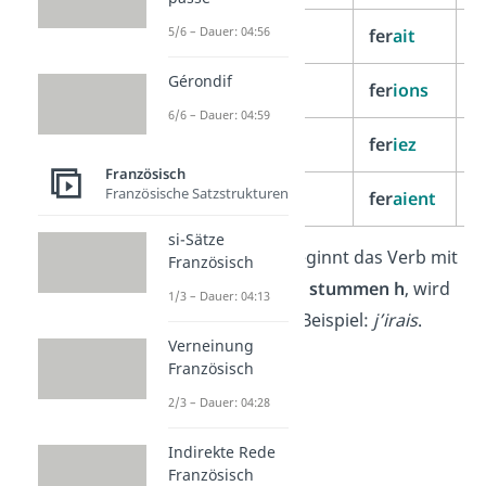
5/6 – Dauer: 04:56
il/elle/on
fer
ait
ir
Gérondif
nous
fer
ions
ir
6/6 – Dauer: 04:59
vous
fer
iez
ir
Französisch
Französische Satzstrukturen
ils/elles
fer
aient
ir
si-Sätze
Gut zu wissen:
Beginnt das Verb mit
Französisch
einem
Vokal
oder
stummen h
, wird
1/3 – Dauer: 04:13
aus dem
je
ein
j‘
. Beispiel:
j’irais
.
Verneinung
Französisch
2/3 – Dauer: 04:28
Indirekte Rede
Französisch