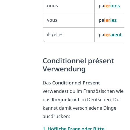
nous
pa
ier
ions
vous
pa
ier
iez
ils/elles
pa
ier
aient
Conditionnel présent
Verwendung
Das
Conditionnel Présent
verwendest du im Französischen wie
das
Konjunktiv I
im Deutschen. Du
kannst damit verschiedene Dinge
ausdrücken:
1. Höfliche Frage oder Bitte