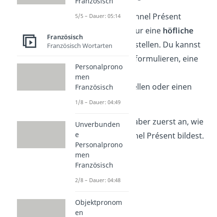
Französisch
Mit dem Conditionnel Présent
5/5 – Dauer: 05:14
kannst du nicht nur eine
höfliche
Französisch
Frage
oder
Bitte
stellen. Du kannst
Französisch Wortarten
auch
Vorschläge
formulieren, eine
Personalprono
Vermutung
oder
men
Hypothese
aufstellen oder einen
Französisch
Wunsch
äußern.
1/8 – Dauer: 04:49
Schauen wir uns aber zuerst an, wie
Unverbunden
e
du das Conditionnel Présent bildest.
Personalprono
men
Französisch
2/8 – Dauer: 04:48
Objektpronom
en