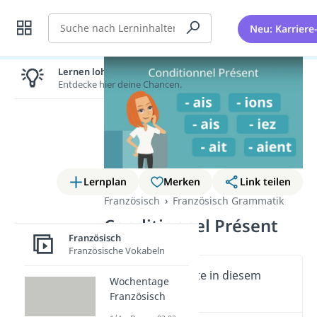
Suche
Neu: Karriere
Lernen lohnt sich!
Entdecke hier deine Chancen.
Lernplan
Merken
Link teilen
Französisch
Französisch Grammatik
Conditionnel Présent
Französisch
Französische Vokabeln
Wichtige Inhalte in diesem
Wochentage
Video
Französisch