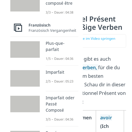
composé être
3/3 – Dauer: 04:38
Conditionnel Présent
unregelmäßige Verben
Französisch
Französisch Vergangenheit
zur Stelle im Video springen
Plus-que-
(02:32)
parfait
Im Französischen gibt es auch
1/5 – Dauer: 04:36
unregelmäßige Verben
,
für die du
Imparfait
die Konjugation am besten
2/5 – Dauer: 05:23
auswendig lernst. Schau dir in dieser
Tabelle das Conditionnel Présent von
Imparfait oder
avoir
und
être
an:
Passé
Composé
Personalpronomen
avoir
ê
3/5 – Dauer: 04:36
(Ich
(