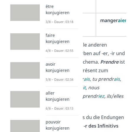
être
konjugieren
ils/elles
manger
aient
3/8 – Dauer: 03:18
faire
konjugieren
Du bildest auch alle anderen
4/8 – Dauer: 02:55
regelmäßigen Verben auf -er, -ir und
-er
nach diesem Schema.
Prendre
ist
avoir
im Conditionnel Présent zum
konjugieren
Beispiel:
je prendr
ais
, tu prendr
ais
,
5/8 – Dauer: 02:34
il/elle/on prendr
ait
, nous
aller
prendr
ions
, vous prendr
iez
, ils/elles
konjugieren
prendr
aient
.
6/8 – Dauer: 03:13
Vergiss nicht, dass du die Endungen
pouvoir
immer
hinter das -r des Infinitivs
konjugieren