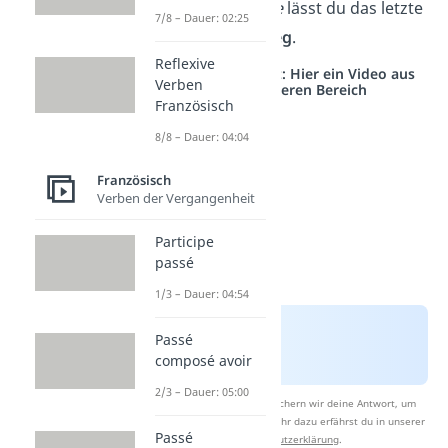
setzt! Bei
prendre
lässt du das letzte
7/8 – Dauer: 02:25
-e
also einfach
weg
.
Reflexive
Studyflix vernetzt: Hier ein Video aus
Verben
einem anderen Bereich
Französisch
8/8 – Dauer: 04:04
Französisch
Verben der Vergangenheit
Participe
passé
1/3 – Dauer: 04:54
Passé
composé avoir
2/3 – Dauer: 05:00
Nach Beantwortung speichern wir deine Antwort, um
Studyflix zu verbessern. Mehr dazu erfährst du in unserer
Passé
Datenschutzerklärung
.