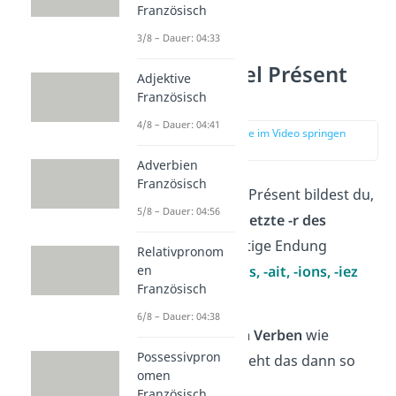
Französisch
3/8 – Dauer: 04:33
Conditionnel Présent
Adjektive
Bildung
Französisch
4/8 – Dauer: 04:41
zur Stelle im Video springen
(01:28)
Adverbien
Französisch
Das Conditionnel Présent bildest du,
5/8 – Dauer: 04:56
indem du an das
letzte -r des
Infinitivs
die richtige Endung
Relativpronom
anhängst:
-ais, -ais, -ait, -ions, -iez
en
Französisch
und
-aient
.
6/8 – Dauer: 04:38
Bei
regelmäßigen Verben
wie
Possessivpron
manger (essen)
sieht das dann so
omen
aus:
Französisch