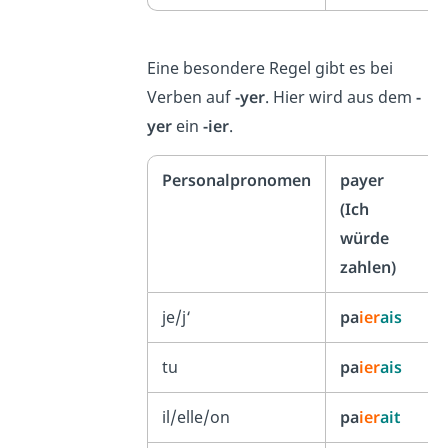
Eine besondere Regel gibt es bei
Verben auf
-yer
. Hier wird aus dem
-
yer
ein
-ier
.
Personalpronomen
payer
(Ich
würde
zahlen)
je/j‘
pa
ier
ais
tu
pa
ier
ais
il/elle/on
pa
ier
ait