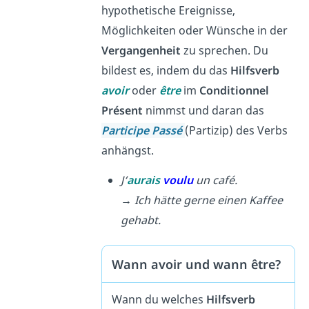
hypothetische Ereignisse,
Möglichkeiten oder Wünsche in der
Vergangenheit
zu sprechen. Du
bildest es, indem du das
Hilfsverb
avoir
oder
être
im
Conditionnel
Présent
nimmst und daran das
Participe Passé
(Partizip) des Verbs
anhängst.
J‘
aurais
voulu
un café.
→ Ich hätte gerne einen Kaffee
gehabt.
Wann avoir und wann être?
Wann du welches
Hilfsverb