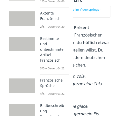
1/5 – Dauer: 04:06
zur Stelle im Video springen
Akzente
(00:14)
Französisch
2/5 – Dauer: 04:20
Das
Conditionnel Présent
verwendest du im Französischen
Bestimmte
zum Beispiel, wenn du
höflich
etwas
und
unbestimmte
im Restaurant bestellen willst. Du
Artikel
kannst es also mit dem deutschen
Französisch
Konjunktiv I
vergleichen.
3/5 – Dauer: 04:22
Je
prendrais
un cola.
Französische
→ Ich
würde gerne
eine Cola
Sprüche
nehmen
.
4/5 – Dauer: 03:22
Bildbeschreib
Je
voudrais
une glace.
ung
→ Ich
möchte gerne
ein Eis.