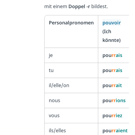
mit einem
Doppel -r
bildest.
Personalpronomen
pouvoir
(Ich
könnte)
je
pou
rr
ais
tu
pou
rr
ais
il/elle/on
pou
rr
ait
nous
pou
rr
ions
vous
pou
rr
iez
ils/elles
pou
rr
aient