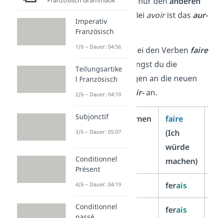
Du musst dir also nur den
anderen
Französisch Grammatik
Stamm
merken: Bei
avoir
ist das
aur-
Imperativ
und bei
être
ser-
.
Französisch
1/6 – Dauer: 04:56
Genauso ist das bei den Verben
faire
und
aller
. Hier hängst du die
Teilungsartike
normalen Endungen an die neuen
l Französisch
Stämme
fer-
und
ir-
an.
2/6 – Dauer: 04:10
Subjonctif
Personalpronomen
faire
a
(Ich
(
3/6 – Dauer: 05:07
würde
w
Conditionnel
machen)
g
Présent
je/j‘
fer
ais
ir
4/6 – Dauer: 04:19
Conditionnel
tu
fer
ais
ir
passé