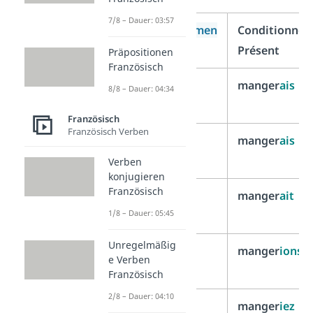
7/8 – Dauer: 03:57
Personalpronomen
Conditionnel
Présent
Präpositionen
Französisch
je
manger
ais
8/8 – Dauer: 04:34
Französisch
Französisch Verben
tu
manger
ais
Verben
konjugieren
Französisch
il/elle/on
manger
ait
1/8 – Dauer: 05:45
Unregelmäßig
nous
manger
ions
e Verben
Französisch
2/8 – Dauer: 04:10
vous
manger
iez