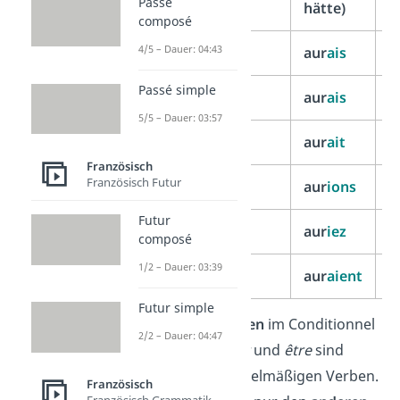
Passé
hätte)
w
composé
4/5 – Dauer: 04:43
j’/je
aur
ais
s
Passé simple
tu
aur
ais
s
5/5 – Dauer: 03:57
il/elle/on
aur
ait
s
Französisch
Französisch Futur
nous
aur
ions
s
Futur
vous
aur
iez
s
composé
1/2 – Dauer: 03:39
ils/elles
aur
aient
s
Futur simple
Tipp:
Die
Endungen
im Conditionnel
2/2 – Dauer: 04:47
Présent von
avoir
und
être
sind
gleich
wie bei regelmäßigen Verben.
Französisch