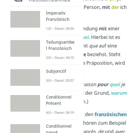
Französisch Grammatik
parle.
(Das ist die Person,
mit
der
ich
Imperativ
spreche.)
Französisch
Que
wird in Verbindung
mit
einer
1/6 – Dauer: 04:56
Präposition
zu
quoi.
Hierbei ist es
Teilungsartike
egal, ob du dich mit
que
auf eine
l Französisch
Person oder Sache
beziehst. Steht
2/6 – Dauer: 04:10
im Relativsatz eine Präposition, wird
Subjonctif
es immer zu
quoi.
3/6 – Dauer: 05:07
Beispiel:
C’est la raison
pour
quoi
je
suis venu.
(Das ist der Grund,
warum
Conditionnel
ich gekommen bin.)
Présent
4/6 – Dauer: 04:19
Gut zu wissen:
Zu den
französischen
Präpositionen
gehören zum Beispiel
Conditionnel
à, en, chez, dans, après, de
und
avec.
passé