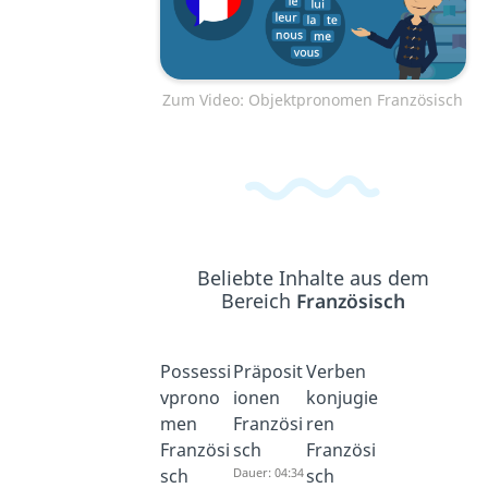
Zum Video: Objektpronomen Französisch
Beliebte Inhalte aus dem
Bereich
Französisch
Possessi
Präposit
Verben
vprono
ionen
konjugie
men
Französi
ren
Französi
sch
Französi
sch
Dauer: 04:34
sch