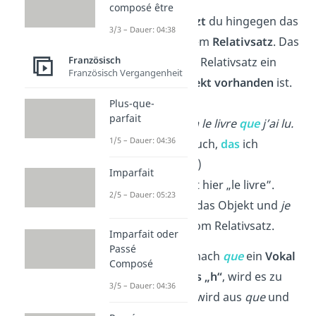
composé être
Mit
que
ersetzt
du hingegen das
3/3 – Dauer: 04:38
Objekt
in einem
Relativsatz
. Das
Französisch
heißt, dass im Relativsatz ein
Französisch Vergangenheit
anderes Subjekt vorhanden
ist.
Plus-que-
parfait
Beispiel:
Voilà le livre
que
j’ai lu.
1/5 – Dauer: 04:36
(Das ist das Buch,
das
ich
gelesen habe.)
Imparfait
→
Que
ersetzt hier
„le livre”
.
2/5 – Dauer: 05:23
Dabei ist
que
das
Objekt
und
je
das
Subjekt
vom Relativsatz.
Imparfait oder
Passé
Wichtig:
Kommt nach
que
ein
Vokal
Composé
oder ein
stummes „h“
, wird es zu
3/5 – Dauer: 04:36
qu‘
. Zum Beispiel wird aus
que
und