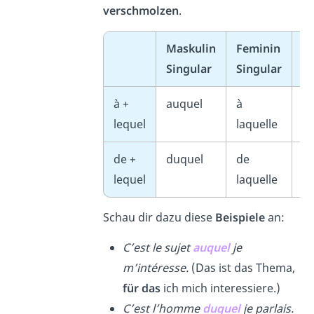
verschmolzen
.
Maskulin
Feminin
M
Singular
Singular
Pl
à +
auquel
à
au
lequel
laquelle
de +
duquel
de
de
lequel
laquelle
Schau dir dazu diese
Beispiele
an:
C’est le sujet
auquel
je
m’intéresse.
(Das ist das Thema,
für das
ich mich interessiere.)
C’est l’homme
duquel
je parlais.