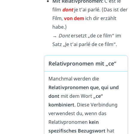
Mit Relativpronomen:
C’est le
film
dont
je t’ai parlé. (Das ist der
Film,
von dem
ich dir erzählt
habe.)
→
Dont
ersetzt „de ce film“ im
Satz „Je t’ai parlé de ce film“.
Relativpronomen mit „ce“
Manchmal werden die
Relativpronomen
que, qui und
dont
mit dem Wort
„ce“
kombiniert
. Diese Verbindung
verwendest du, wenn das
Relativpronomen
kein
spezifisches Bezugswort
hat