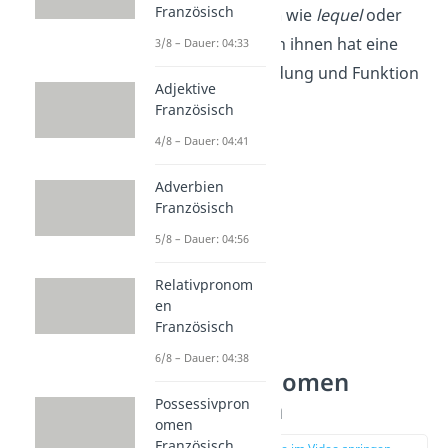
Französisch
Relativpronomen
wie
lequel
oder
laquelle.
Jedes von ihnen hat eine
3/8 – Dauer: 04:33
spezielle Verwendung und Funktion
Adjektive
im Satz.
Französisch
4/8 – Dauer: 04:41
Adverbien
Französisch
5/8 – Dauer: 04:56
Relativpronom
en
Französisch
Einfache
6/8 – Dauer: 04:38
Relativpronomen
Französisch
Possessivpron
omen
Französisch