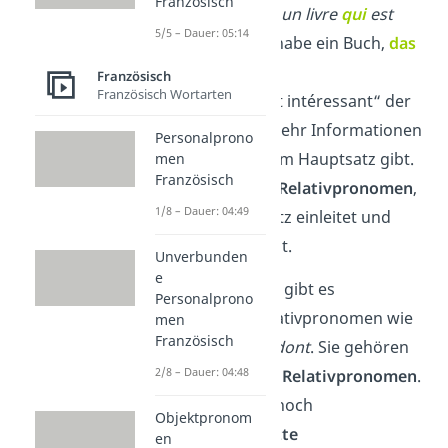
Französisch
Zum Beispiel:
J’ai un livre
qui
est
5/5 – Dauer: 05:14
intéressant.
(Ich habe ein Buch,
das
interessant ist.).
Französisch
Französisch Wortarten
→ Hier ist „qui est intéressant“ der
Relativsatz, der mehr Informationen
Personalprono
über „das Buch“ im Hauptsatz gibt.
men
Französisch
Qui
ist dabei das
Relativpronomen
,
1/8 – Dauer: 04:49
das den Nebensatz einleitet und
„das Buch“ ersetzt.
Unverbunden
e
Im Französischen gibt es
Personalprono
verschiedene Relativpronomen wie
men
Französisch
qui, que, où
und
dont
. Sie gehören
2/8 – Dauer: 04:48
zu den
einfachen Relativpronomen
.
Daneben gibt es noch
Objektpronom
zusammengesetzte
en