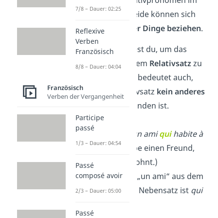
7/8 – Dauer: 02:25
Französischen. Beide können sich
auf
Personen oder Dinge beziehen
.
Reflexive
Verben
Qui
verwendest du, um das
Französisch
Subjekt
in einem
Relativsatz
zu
8/8 – Dauer: 04:04
ersetzen
. Das bedeutet auch,
Französisch
dass im Relativsatz
kein anderes
Verben der Vergangenheit
Subjekt
vorhanden ist.
Participe
passé
Beispiel:
J’ai un ami
qui
habite à
1/3 – Dauer: 04:54
Paris.
(Ich habe einen Freund,
der
in Paris wohnt.)
Passé
→
Qui
ersetzt
„un ami“
aus dem
composé avoir
Hauptsatz. Im Nebensatz ist
qui
2/3 – Dauer: 05:00
das
Subjekt
.
Passé