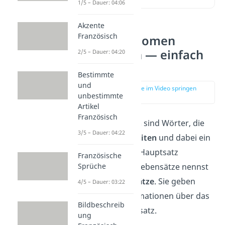
1/5 – Dauer: 04:06
Akzente
Französisch
Relativpronomen
Französisch — einfach
2/5 – Dauer: 04:20
erklärt
Bestimmte
und
zur Stelle im Video springen
unbestimmte
(00:12)
Artikel
Französisch
Relativpronomen
sind Wörter, die
3/5 – Dauer: 04:22
Nebensätze einleiten
und dabei ein
Nomen
aus dem Hauptsatz
Französische
Sprüche
ersetzen
. Diese Nebensätze nennst
du auch
Relativsätze
. Sie geben
4/5 – Dauer: 03:22
zusätzliche Informationen über das
Bildbeschreib
Nomen im Hauptsatz.
ung