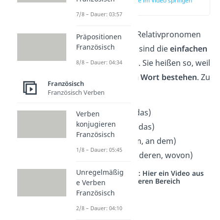
zur Stelle im Video springen
(00:50)
7/8 – Dauer: 03:57
Die erste Art von Relativpronomen
Präpositionen
Französisch
im Französischen sind die
einfachen
Relativpronomen
. Sie heißen so, weil
8/8 – Dauer: 04:34
sie aus nur
einem Wort bestehen
. Zu
Französisch
ihnen gehören:
Französisch Verben
qui
(der, die, das)
Verben
konjugieren
que
(den, die, das)
Französisch
où
(wo, in dem, an dem)
1/8 – Dauer: 05:45
dont
(dessen, deren, wovon)
Unregelmäßig
Studyflix vernetzt: Hier ein Video aus
einem anderen Bereich
e Verben
Französisch
2/8 – Dauer: 04:10