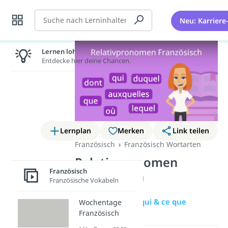
Suche
Neu: Karriere
Lernen lohnt sich!
Entdecke hier deine Chancen.
Lernplan
Merken
Link teilen
Französisch
Französisch Wortarten
Relativpronomen
Französisch
Französisch
Französische Vokabeln
Übersicht
ce qui & ce que
Wochentage
Französisch