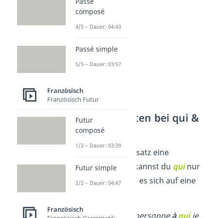
elle
—
qu’elle
.
Passé
composé
4/5 – Dauer: 04:43
Passé simple
5/5 – Dauer: 03:57
Französisch
Französisch Futur
Besonderheiten bei qui &
Futur
que
composé
1/2 – Dauer: 03:39
Kommt im Relativsatz eine
Präposition
vor, kannst du
qui
nur
Futur simple
verwenden, wenn es sich auf eine
2/2 – Dauer: 04:47
Person bezieht
.
Französisch
Beispiel:
C’est la personne
à
qui
je