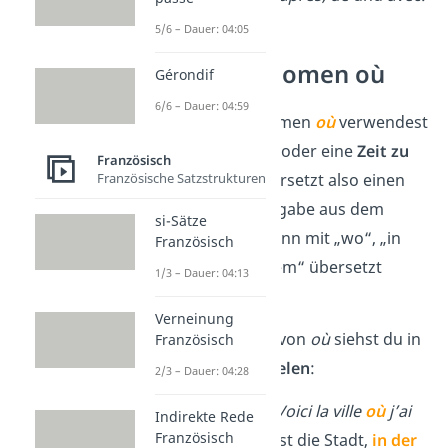
5/6 – Dauer: 04:05
Relativpronomen où
Gérondif
6/6 – Dauer: 04:59
Das Relativpronomen
où
verwendest
du, um einen
Ort
oder eine
Zeit zu
Französisch
Französische Satzstrukturen
beschreiben
. Es ersetzt also einen
Orts- oder Zeitangabe aus dem
si-Sätze
Hauptsatz und kann mit „wo“, „in
Französisch
dem“ oder „an dem“ übersetzt
1/3 – Dauer: 04:13
werden.
Verneinung
Die Verwendung von
où
siehst du in
Französisch
folgenden
Beispielen
:
2/3 – Dauer: 04:28
Ortsangabe:
Voici la ville
où
j’ai
Indirekte Rede
Französisch
grandi.
(Hier ist die Stadt,
in der