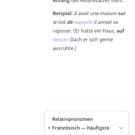
Anfang
des Relativsatzes steht:
Beispiel:
Il avait une maison
sur
le toit
de
laquelle
il aimait se
reposer.
(Er hatte ein Haus,
auf
dessen
Dach er sich gerne
ausruhte.)
Relativpronomen
Französisch — häufigste