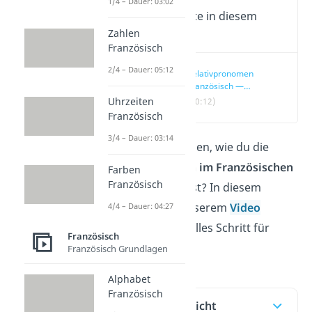
1/4 – Dauer: 03:02
Wichtige Inhalte in diesem
Video
Zahlen
Französisch
2/4 – Dauer: 05:12
Relativpronomen
Französisch —
einfach erklärt
Uhrzeiten
(00:12)
Französisch
3/4 – Dauer: 03:14
Du möchtest wissen, wie du die
Relativpronomen im Französischen
Farben
Französisch
richtig verwendest? In diesem
Beitrag und in unserem
Video
4/4 – Dauer: 04:27
erklären wir dir alles Schritt für
Französisch
Schritt!
Französisch Grundlagen
Alphabet
Französisch
Inhaltsübersicht