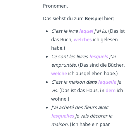
Pronomen.
Das siehst du zum
Beispiel
hier:
C’est le livre
lequel
j’ai lu.
(Das ist
das Buch,
welches
ich gelesen
habe.)
Ce sont les livres
lesquels
j’ai
empruntés.
(Das sind die Bücher,
welche
ich ausgeliehen habe.)
C’est la maison
dans
laquelle
je
vis.
(Das ist das Haus,
in
dem
ich
wohne.)
J’ai acheté des fleurs
avec
lesquelles
je vais décorer la
maison.
(Ich habe ein paar