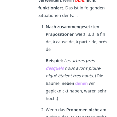
verwenden
, wenn
dont
nicht
funktioniert
. Das ist in folgenden
Situationen der Fall:
Nach zusammengesetzten
Präpositionen
wie z. B. à la fin
de, à cause de, à partir de, près
de
Beispiel:
Les arbres
près
desquels
nous avons pique-
niqué étaient très hauts.
(Die
Bäume,
neben
denen
wir
gepicknickt haben, waren sehr
hoch.)
Wenn das
Pronomen nicht am