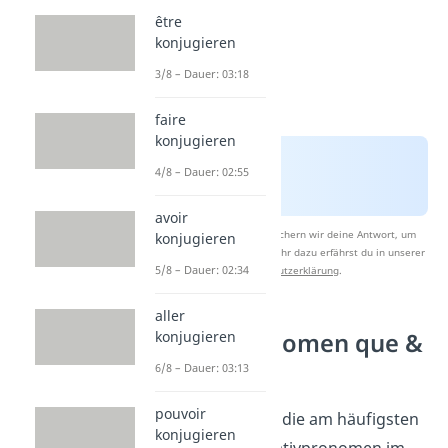
être
konjugieren
3/8 – Dauer: 03:18
faire
konjugieren
4/8 – Dauer: 02:55
avoir
Nach Beantwortung speichern wir deine Antwort, um
konjugieren
Studyflix zu verbessern. Mehr dazu erfährst du in unserer
5/8 – Dauer: 02:34
Datenschutzerklärung
.
aller
Relativpronomen que &
konjugieren
qui
6/8 – Dauer: 03:13
pouvoir
Qui
und
que
sind die am häufigsten
konjugieren
verwendeten Relativpronomen im