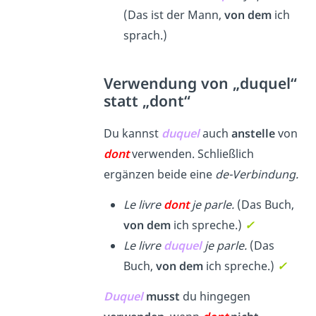
(Das ist der Mann,
von dem
ich
sprach.)
Verwendung von „duquel“
statt „dont“
Du kannst
duquel
auch
anstelle
von
dont
verwenden. Schließlich
ergänzen beide eine
de-Verbindung.
Le livre
dont
je parle.
(Das Buch,
von dem
ich spreche.)
✓
Le livre
duquel
je parle.
(Das
Buch,
von dem
ich spreche.)
✓
Duquel
musst
du hingegen