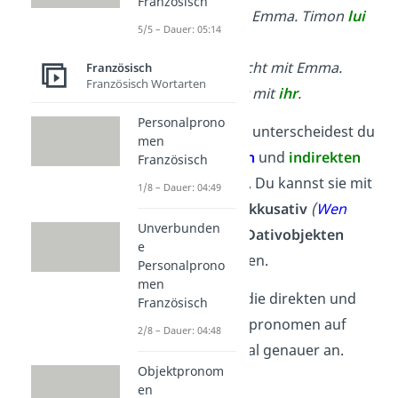
Französisch
Timon parle à Emma. Timon
lui
5/5 – Dauer: 05:14
parle.
→ Timon spricht mit Emma.
Französisch
Französisch Wortarten
Timon spricht mit
ihr
.
Personalprono
Im Französischen unterscheidest du
men
zwischen
direkten
und
indirekten
Französisch
Objektpronomen. Du kannst sie mit
1/8 – Dauer: 04:49
dem deutschen
Akkusativ
(
Wen
Unverbunden
oder Was?
)
-und
Dativobjekten
e
(
Wem?
)
vergleichen.
Personalprono
men
Schauen wir uns die direkten und
Französisch
indirekten Objektpronomen auf
2/8 – Dauer: 04:48
Französisch einmal genauer an.
Objektpronom
en