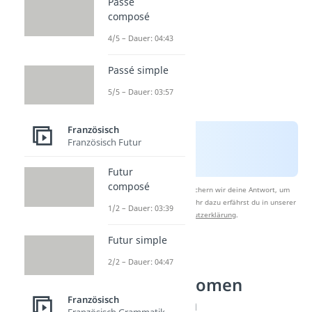
Passé
composé
4/5 – Dauer: 04:43
Passé simple
5/5 – Dauer: 03:57
Französisch
Französisch Futur
Futur
composé
Nach Beantwortung speichern wir deine Antwort, um
Studyflix zu verbessern. Mehr dazu erfährst du in unserer
1/2 – Dauer: 03:39
Datenschutzerklärung
.
Futur simple
Indirekte
2/2 – Dauer: 04:47
Objektpronomen
Französisch
Französisch