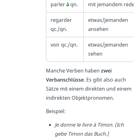
parler
à
qn.
mit jemandem reden
regarder
etwas/jemanden
qc./qn.
ansehen
voir qc./qn.
etwas/jemanden
sehen
Manche Verben haben
zwei
Verbanschlüsse
. Es gibt also auch
Sätze mit einem direkten und einem
indirekten Objektpronomen.
Beispiel:
Je donne le livre à Timon. (Ich
gebe Timon das Buch.)