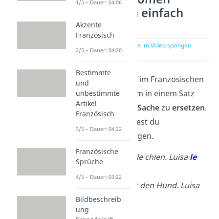
1/5 – Dauer: 04:06
Französisch einfach
erklärt
Akzente
Französisch
zur Stelle im Video springen
2/5 – Dauer: 04:20
(00:15)
Bestimmte
Objektpronomen
im Französischen
und
verwendest du, um in einem Satz
unbestimmte
Artikel
eine
Person oder Sache
zu
ersetzen
.
Französisch
Dadurch vermeidest du
3/5 – Dauer: 04:22
Wortwiederholungen.
Französische
Luisa connaît le chien. Luisa
le
Sprüche
connaît.
4/5 – Dauer: 03:22
→ Luisa kennt den Hund. Luisa
kennt
ihn
.
Bildbeschreib
ung