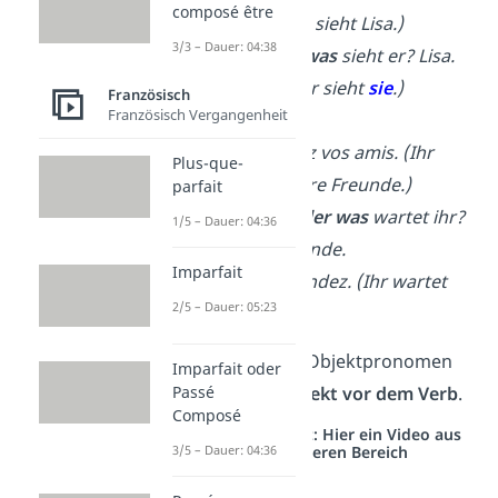
composé être
Il voit Lisa. (Er sieht Lisa.)
3/3 – Dauer: 04:38
→ Wen oder was
sieht er? Lisa.
→
Il
la
vois. (Er sieht
sie
.)
Französisch
Französisch Vergangenheit
Vous attendez vos amis. (Ihr
Plus-que-
wartet auf eure Freunde.)
parfait
→ Auf
wen oder was
wartet ihr?
1/5 – Dauer: 04:36
Auf eure Freunde.
Imparfait
→
Vous
l‘
attendez. (Ihr wartet
2/5 – Dauer: 05:23
auf
sie
.)
Wichtig:
Direkte Objektpronomen
Imparfait oder
stehen immer
direkt vor dem Verb
.
Passé
Composé
Studyflix vernetzt: Hier ein Video aus
einem anderen Bereich
3/5 – Dauer: 04:36