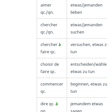
aimer
etwas/jemanden
qc./qn.
lieben
chercher
etwas/jemanden
qc./qn.
suchen
chercher
à
versuchen, etwas zu
faire qc.
tun
choisir de
entscheiden/wählen,
faire qc.
etwas zu tun
commencer
beginnen, etwas zu
qc.
tun
dire qc.
à
jemandem etwas
qn.
sagen