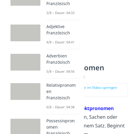
Französisch
3/8 – Dauer: 04:33
Adjektive
Französisch
4/8 – Dauer: 04:41
Adverbien
Direkte
Französisch
Objektpronomen
5/8 – Dauer: 04:56
Französisch
Relativpronom
zur Stelle im Video springen
en
(01:03)
Französisch
6/8 – Dauer: 04:38
Die
direkten Objektpronomen
ersetzen Personen, Sachen oder
Possessivpron
Sachverhalte in einem Satz. Beginnt
omen
Französisch