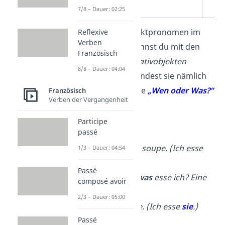
Plural
7/8 – Dauer: 02:25
Die direkten Objektpronomen im
Reflexive
Verben
Französischen kannst du mit den
Französisch
deutschen Akkusativobjekten
8/8 – Dauer: 04:04
vergleichen. Du findest sie nämlich
auch mit der Frage
„Wen oder Was?“
Französisch
Verben der Vergangenheit
heraus.
Participe
Beispiele:
passé
Je mange une soupe. (Ich esse
1/3 – Dauer: 04:54
eine Suppe.)
Passé
→ Wen oder was
esse ich? Eine
composé avoir
Suppe.
2/3 – Dauer: 05:00
→
Je
la
mange. (Ich esse
sie
.)
Passé