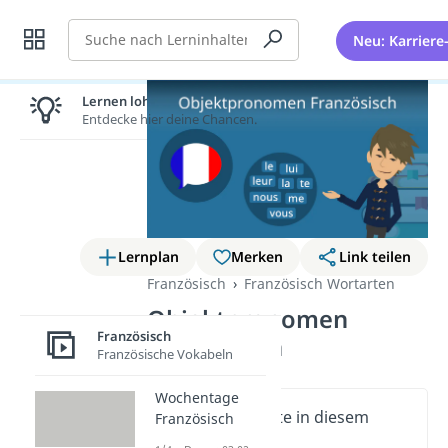
Suche
Neu: Karriere
Lernen lohnt sich!
Entdecke hier deine Chancen.
Lernplan
Merken
Link teilen
Französisch
Französisch Wortarten
Objektpronomen
Französisch
Französisch
Französische Vokabeln
Wochentage
Wichtige Inhalte in diesem
Französisch
Video