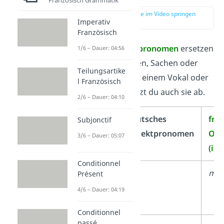
Französisch Grammatik
zur Stelle im Video springen
Imperativ
(02:10)
Französisch
Indirekte Objektpronomen
ersetzen
1/6 – Dauer: 04:56
ebenfalls Personen, Sachen oder
Teilungsartike
Sachverhalte. Vor einem Vokal oder
l Französisch
stummen „h“ kürzt du auch sie ab.
2/6 – Dauer: 04:10
Person
deutsches
fra
Subjonctif
Objektpronomen
Obj
3/6 – Dauer: 05:07
(ind
Conditionnel
1.
mir
me/
Présent
Person
4/6 – Dauer: 04:19
Singular
Conditionnel
passé