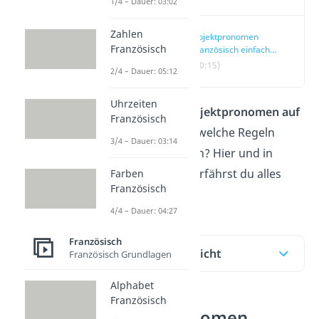
1/4 – Dauer: 03:02
Zahlen
Objektpronomen
Französisch
Französisch einfach
erklärt
(00:15)
2/4 – Dauer: 05:12
Uhrzeiten
Wie lauten die
Objektpronomen auf
Französisch
Französisch
und welche Regeln
3/4 – Dauer: 03:14
solltest du kennen? Hier und in
unserem
Video
erfährst du alles
Farben
Französisch
Wichtige!
4/4 – Dauer: 04:27
Französisch
Inhaltsübersicht
Französisch Grundlagen
Alphabet
Französisch
Objektpronomen