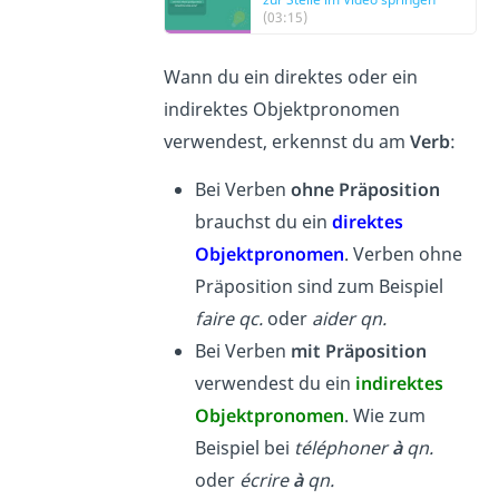
(03:15)
Wann du ein direktes oder ein
indirektes Objektpronomen
verwendest, erkennst du am
Verb
:
Bei Verben
ohne Präposition
brauchst du ein
direktes
Objektpronomen
. Verben ohne
Präposition sind zum Beispiel
faire qc.
oder
aider qn.
Bei Verben
mit Präposition
verwendest du ein
indirektes
Objektpronomen
. Wie zum
Beispiel bei
téléphoner
à
qn.
oder
écrire
à
qn.