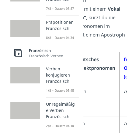
das Wort nach dem
Objektpronomen mit einem
Vokal
7/8 – Dauer: 03:57
oder
stummen „h“
, kürzt du die
Präpositionen
direkten Objektpronomen im
Französisch
Französischen mit einem Apostroph
8/8 – Dauer: 04:34
ab.
Französisch
Französisch Verben
Person
deutsches
fra
Objektpronomen
Obj
Verben
konjugieren
(dir
Französisch
1.
mich
me/
1/8 – Dauer: 05:45
Person
Unregelmäßig
Singular
e Verben
Französisch
2.
dich
te/t
2/8 – Dauer: 04:10
Person