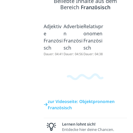
Beliebte Inhalte aus dem
Bereich
Französisch
Adjektiv
Adverbie
Relativpr
e
n
onomen
Französi
Französi
Französi
sch
sch
sch
Dauer: 04:41
Dauer: 04:56
Dauer: 04:38
zur Videoseite: Objektpronomen
Französisch
Lernen lohnt sich!
Entdecke hier deine Chancen.