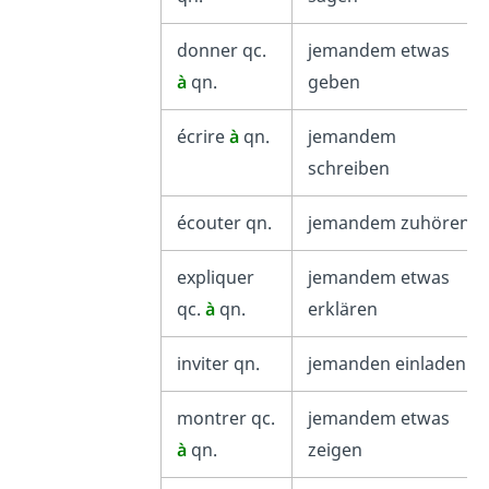
donner qc.
jemandem etwas
à
qn.
geben
écrire
à
qn.
jemandem
schreiben
écouter qn.
jemandem zuhören
expliquer
jemandem etwas
qc.
à
qn.
erklären
inviter qn.
jemanden einladen
montrer qc.
jemandem etwas
à
qn.
zeigen