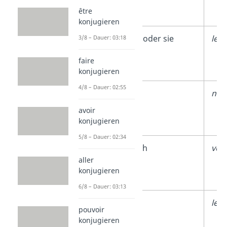
être
Singular
konjugieren
3.
ihn oder sie
le/l
3/8 – Dauer: 03:18
Person
faire
Singular
konjugieren
4/8 – Dauer: 02:55
1.
uns
nou
Person
avoir
konjugieren
Plural
5/8 – Dauer: 02:34
2.
euch
vou
aller
Person
konjugieren
Plural
6/8 – Dauer: 03:13
3.
sie
les
pouvoir
Person
konjugieren