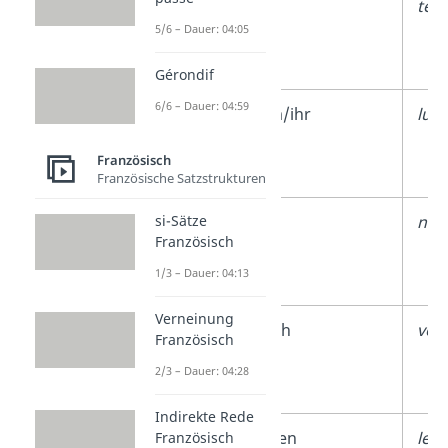
2.
dir
te/t
5/6 – Dauer: 04:05
Person
Singular
Gérondif
6/6 – Dauer: 04:59
3.
ihm/ihr
lui
Person
Französisch
Singular
Französische Satzstrukturen
1.
uns
nou
si-Sätze
Französisch
Person
1/3 – Dauer: 04:13
Plural
Verneinung
2.
euch
vou
Französisch
Person
2/3 – Dauer: 04:28
Plural
Indirekte Rede
3.
ihnen
leur
Französisch