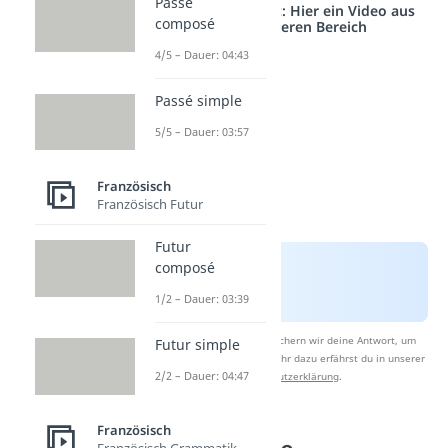
Passé
Studyflix vernetzt: Hier ein Video aus
composé
einem anderen Bereich
4/5 – Dauer: 04:43
Passé simple
5/5 – Dauer: 03:57
Französisch
Französisch Futur
Futur
composé
1/2 – Dauer: 03:39
Nach Beantwortung speichern wir deine Antwort, um
Futur simple
Studyflix zu verbessern. Mehr dazu erfährst du in unserer
2/2 – Dauer: 04:47
Datenschutzerklärung
.
Französisch