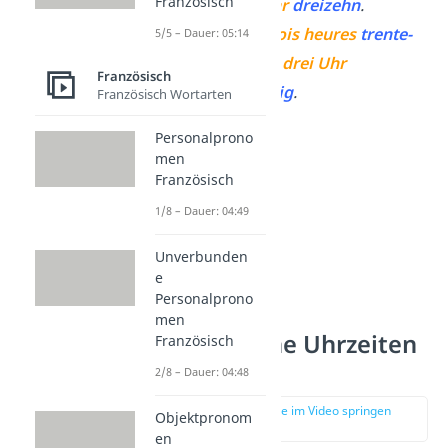
Französisch
Es ist
zehn Uhr
dreizehn
.
03:33:
Il est
trois heures
trente-
5/5 – Dauer: 05:14
trois
. → Es ist
drei Uhr
Französisch
drei
unddreißig
.
Französisch Wortarten
Personalprono
men
Französisch
1/8 – Dauer: 04:49
Unverbunden
e
Personalprono
men
Französische Uhrzeiten
Französisch
— Bildung
2/8 – Dauer: 04:48
zur Stelle im Video springen
Objektpronom
(00:58)
en