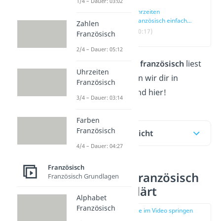
1/4 – Dauer: 03:02
Uhrzeiten
Französisch einfach
Zahlen
erklärt
(00:17)
Französisch
2/4 – Dauer: 05:12
Wie du
Uhrzeiten französisch
liest
Uhrzeiten
und bildest, zeigen wir dir in
Französisch
unserem
Video
und hier!
3/4 – Dauer: 03:14
Farben
Französisch
Inhaltsübersicht
4/4 – Dauer: 04:27
Französisch
Uhrzeiten Französisch
Französisch Grundlagen
einfach erklärt
Alphabet
Französisch
zur Stelle im Video springen
(00:17)