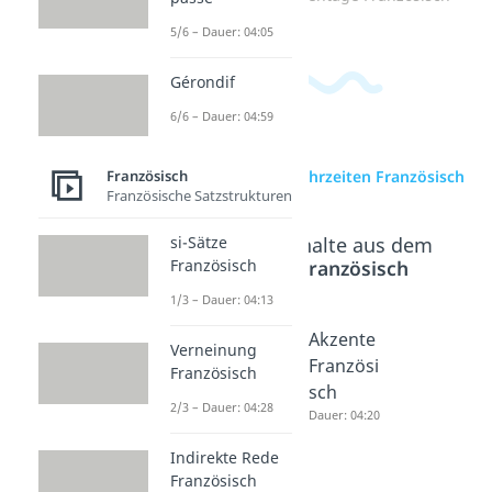
5/6 – Dauer: 04:05
Gérondif
6/6 – Dauer: 04:59
Französisch
zur Videoseite: Uhrzeiten Französisch
Französische Satzstrukturen
Beliebte Inhalte aus dem
si-Sätze
Bereich
Französisch
Französisch
1/3 – Dauer: 04:13
Farben
Alphabe
Akzente
Verneinung
Französi
t
Französi
Französisch
sch
Französi
sch
2/3 – Dauer: 04:28
Dauer: 04:27
sch
Dauer: 04:20
Dauer: 04:06
Indirekte Rede
Französisch