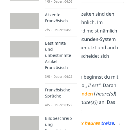
1/5 – Dauer: 04:06
Französische Uhrzeiten sind den
Akzente
Französisch
Deutschen sehr ähnlich. Im
2/5 – Dauer: 04:20
Französischen wird meist nämlich
ebenfalls das
24-Stunden
-System
Bestimmte
von 0 bis 23 Uhr benutzt und auch
und
unbestimmte
die Bildung unterscheidet sich
Artikel
wenig.
Französisch
Wie im Deutschen beginnst du mit
3/5 – Dauer: 04:22
einem „Es ist”, also „
Il est”
. Daran
Französische
hängst du die
Stunden
(
heure(s)
)
Sprüche
und
Minuten
(
minute(s)
) an. Das
4/5 – Dauer: 03:22
sieht dann so aus:
Bildbeschreib
10:13:
Il est
dix heures
treize
. →
ung