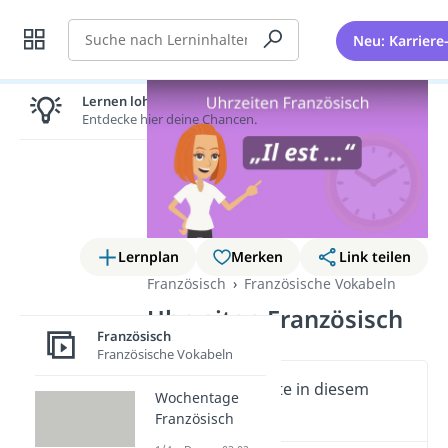
Suche
Neu: Karriere
Lernen lohnt sich!
Entdecke hier deine Chancen.
Lernplan
Merken
Link teilen
Französisch
Französische Vokabeln
Uhrzeiten Französisch
Französisch
Französische Vokabeln
Wichtige Inhalte in diesem
Wochentage
Video
Französisch