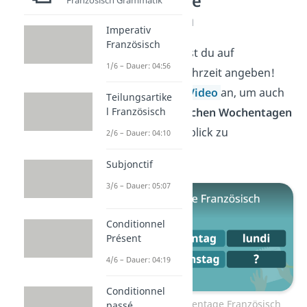
Wochentage
Französisch Grammatik
Französisch
Imperativ
Französisch
Super, jetzt kannst du auf
1/6 – Dauer: 04:56
Französisch die Uhrzeit angeben!
Schau dir dieses
Video
an, um auch
Teilungsartike
l Französisch
bei den
französischen Wochentagen
den vollen Durchblick zu
2/6 – Dauer: 04:10
bekommen!
Subjonctif
3/6 – Dauer: 05:07
Conditionnel
Présent
4/6 – Dauer: 04:19
Conditionnel
Zum Video: Wochentage Französisch
passé