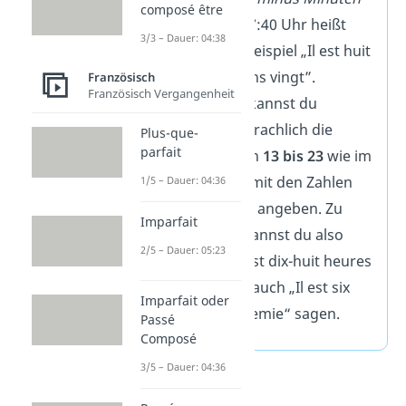
composé être
angeben. 07:40 Uhr heißt
3/3 – Dauer: 04:38
dann zum Beispiel „Il est huit
heures moins vingt”.
Französisch
Französisch Vergangenheit
Außerdem kannst du
umgangssprachlich die
Plus-que-
parfait
Stunden von
13 bis 23
wie im
Deutschen mit den Zahlen
1/5 – Dauer: 04:36
von
1 bis 11
angeben. Zu
Imparfait
18:30 Uhr kannst du also
2/5 – Dauer: 05:23
sowohl „Il est dix-huit heures
trente“, als auch „Il est six
Imparfait oder
heures et demie“ sagen.
Passé
Composé
3/5 – Dauer: 04:36