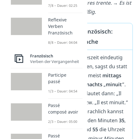
✅ Il est treize heures trente. → Es ist
7/8 – Dauer: 02:25
dreizehn Uhr dreißig.
Reflexive
Verben
Uhrzeiten Französisch:
Französisch
Umgangssprache
8/8 – Dauer: 04:04
Französisch
Um die Tageszeit eindeutig
Verben der Vergangenheit
auszudrücken, sagst du statt
Participe
„12 heures” meist
mittags
passé
„
midi
” und
nachts
„
minuit
”.
1/3 – Dauer: 04:54
Die Uhrzeit lautet dann: „Il
est midi.” bzw. „Il est minuit.”
Passé
Umgangssprachlich kannst
composé avoir
du auch bei den Minuten
35
,
2/3 – Dauer: 05:00
40
,
45
,
50
und
55
die Uhrzeit
Passé
als
Stunden minus Minuten