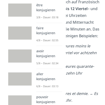
verwendest du auch auf Französisch
être
nur bei Stunden
bis 12 Viertel
– und
konjugieren
halbe Stunden
. Bei Uhrzeiten
3/8 – Dauer: 03:18
zwischen 12 Uhr und Mitternacht
faire
gibst du einfach die Minuten an. Das
konjugieren
siehst du hier an einigen Beispielen:
4/8 – Dauer: 02:55
❌ Il est dix-huit heures moins le
avoir
quart. → Es ist Viertel vor achtzehn
konjugieren
Uhr.
5/8 – Dauer: 02:34
✅ Il est dix-sept heures quarante-
cinq. → Es ist siebzehn Uhr
aller
konjugieren
fünfundvierzig.
6/8 – Dauer: 03:13
❌ Il est treize heures et demie. → Es
pouvoir
ist halb vierzehn Uhr.
konjugieren