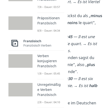
heures
et
quart. → Es ist Viertel
7/8 – Dauer: 03:57
nach
neun.
Viertel
vor
drückst du als „
minus
Präpositionen
ein Viertel”, „
moins
le quart”,
Französisch
aus.
8/8 – Dauer: 04:34
➡️
Beispiel:
12:45
— Il est une
Französisch
heure
moins
le quart. → Es ist
Französisch Verben
Viertel
vor
eins.
Verben
Bei halben Stunden sagst du
konjugieren
immer „
et
demie”, also „
plus
Französisch
eine halbe Stunde”.
1/8 – Dauer: 05:45
➡️
Beispiel:
06:30
— Il est six
Unregelmäßig
heures
et
demie. → Es ist
halb
e Verben
sieben.
Französisch
Aber Achtung!
Wie im Deutschen
2/8 – Dauer: 04:10