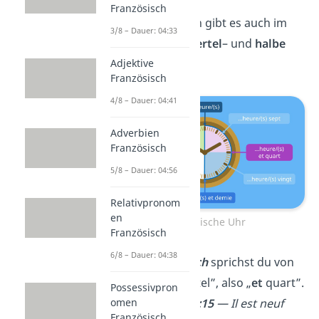
Französisch
Wie im Deutschen gibt es auch im
3/8 – Dauer: 04:33
Französischen
Viertel
– und
halbe
Stunden
.
Adjektive
Französisch
4/8 – Dauer: 04:41
Adverbien
Französisch
5/8 – Dauer: 04:56
Relativpronom
en
Französische Uhr
Französisch
6/8 – Dauer: 04:38
Bei
Viertel
nach
sprichst du von
„
plus
ein Viertel”, also „
et
quart”.
Possessivpron
➡️Beispiel:
09:15
— Il est neuf
omen
Französisch