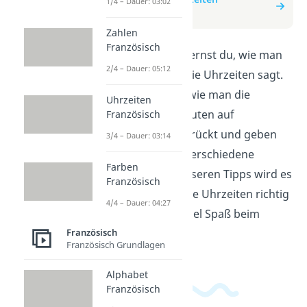
1/4 – Dauer: 03:02
Französisch
Zahlen
Französisch
In diesem Video lernst du, wie man
2/4 – Dauer: 05:12
auf Französisch die Uhrzeiten sagt.
Wir erklären dir, wie man die
Uhrzeiten
Stunden und Minuten auf
Französisch
Französisch ausdrückt und geben
3/4 – Dauer: 03:14
dir Beispiele für verschiedene
Farben
Uhrzeiten. Mit unseren Tipps wird es
Französisch
dir leicht fallen, die Uhrzeiten richtig
4/4 – Dauer: 04:27
zu formulieren. Viel Spaß beim
Lernen!
Französisch
Französisch Grundlagen
Alphabet
Französisch