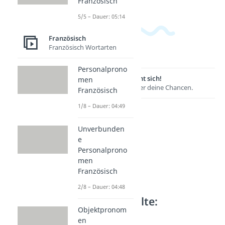
Französisch
5/5 – Dauer: 05:14
Französisch
Französisch Wortarten
Personalprono
Lernen lohnt sich!
men
Entdecke hier deine Chancen.
Französisch
1/8 – Dauer: 04:49
Unverbunden
e
Personalprono
men
Französisch
2/8 – Dauer: 04:48
Weitere Inhalte:
Objektpronom
Französisch
en