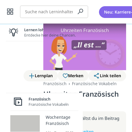
Suche
Neu: Karriere
Lernen lohnt sich!
Entdecke hier deine Chancen.
Lernplan
Merken
Link teilen
Französisch
Französische Vokabeln
Uhrzeiten Französisch
Französisch
(Video)
Französische Vokabeln
Wochentage
Weitere Infos erhältst du im Beitrag
Französisch
zum Video
zum Beitrag: Uhrzeiten