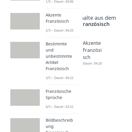
1/5 – Dauer: 04:06
Akzente
Beliebte Inhalte aus dem
Französisch
Bereich
Französisch
2/5 – Dauer: 04:20
Farben
Alphabe
Akzente
Bestimmte
Französi
t
Französi
und
unbestimmte
sch
Französi
sch
Artikel
Dauer: 04:27
sch
Dauer: 04:20
Französisch
Dauer: 04:06
3/5 – Dauer: 04:22
Französische
Sprüche
4/5 – Dauer: 03:22
Bildbeschreib
ung