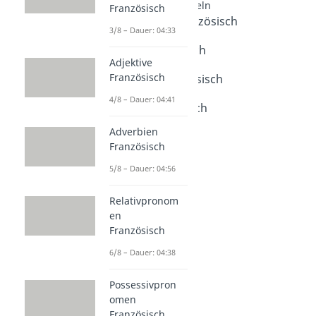
Französische Vokabeln
Französisch
Wochentage Französisch
3/8 – Dauer: 04:33
Dauer: 03:02
Zahlen Französisch
Adjektive
Dauer: 05:12
Französisch
Uhrzeiten Französisch
Dauer: 03:14
4/8 – Dauer: 04:41
Farben Französisch
Dauer: 04:27
Adverbien
Französisch
5/8 – Dauer: 04:56
Relativpronom
en
Französisch
6/8 – Dauer: 04:38
Possessivpron
omen
Französisch