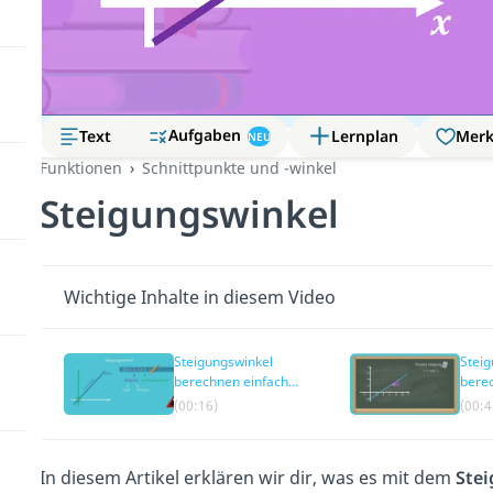
Aufgaben
Text
Lernplan
Mer
NEU
Funktionen
Schnittpunkte und -winkel
Steigungswinkel
Wichtige Inhalte in diesem Video
Steigungswinkel
Steig
berechnen einfach
bere
erklärt
(00:16)
(00:4
In diesem Artikel erklären wir dir, was es mit dem
Stei