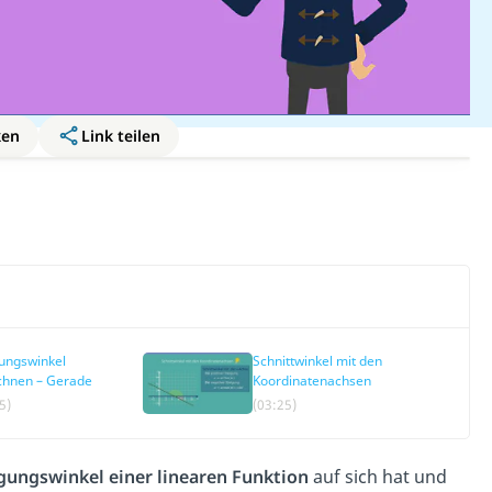
ken
Link teilen
ungswinkel
Schnittwinkel mit den
chnen – Gerade
Koordinatenachsen
5)
(03:25)
gungswinkel einer linearen Funktion
auf sich hat und