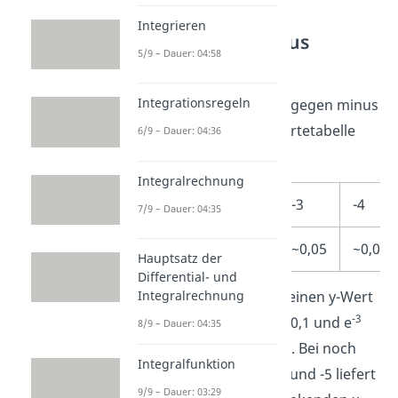
Integrieren
Limes gegen minus
5/9 – Dauer: 04:58
unendlich
Integrationsregeln
Doch wie ist es, wenn x gegen minus
unendlich geht? Die Wertetabelle
6/9 – Dauer: 04:36
sieht dann so aus:
Integralrechnung
x
-1
-2
-3
-4
7/9 – Dauer: 04:35
x
e
~0,4
~0,1
~0,05
~0,02
Hauptsatz der
Differential- und
Integralrechnung
Für x=-1 bekommst Du einen y-Wert
-2
-3
von 0,4. e
ist dagegen 0,1 und e
8/9 – Dauer: 04:35
ist mit 0,05 noch kleiner. Bei noch
Integralfunktion
kleineren Zahlen wie -4 und -5 liefert
9/9 – Dauer: 03:29
x