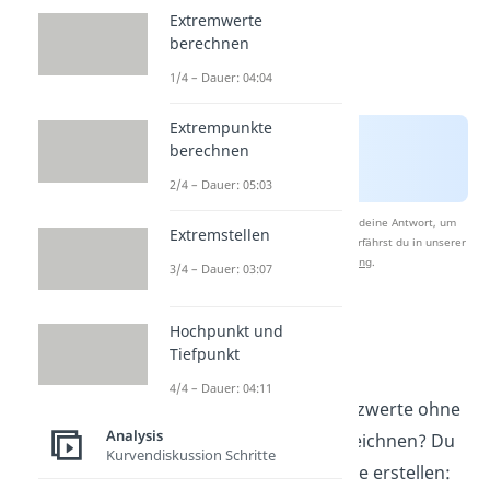
Extremwerte
berechnen
1/4 – Dauer: 04:04
Extrempunkte
berechnen
2/4 – Dauer: 05:03
Nach Beantwortung speichern wir deine Antwort, um
Extremstellen
Studyflix zu verbessern. Mehr dazu erfährst du in unserer
Datenschutzerklärung
.
3/4 – Dauer: 03:07
Limes gegen plus
Hochpunkt und
unendlich
Tiefpunkt
4/4 – Dauer: 04:11
Wie findest du die Grenzwerte ohne
Analysis
dir die Funktion aufzuzeichnen? Du
Kurvendiskussion Schritte
kannst eine Wertetabelle erstellen: