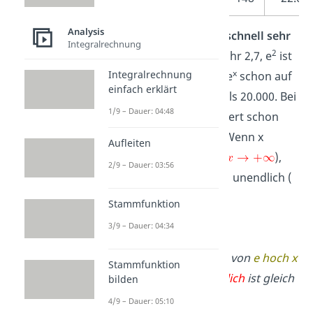
Analysis
x
Du siehst, dass
e
sehr schnell sehr
Integralrechnung
1
2
groß
wird: e
ist ungefähr 2,7, e
ist
x
Integralrechnung
circa 7,4. Für x=5 steigt e
schon auf
einfach erklärt
10
148 und e
ist größer als 20.000. Bei
1/9 – Dauer: 04:48
x=15 ist der Funktionswert schon
größer als 3 Millionen. Wenn x
Aufleiten
gegen unendlich geht (
),
2/9 – Dauer: 03:56
x
geht
e
also auch gegen unendlich (
).
Stammfunktion
3/9 – Dauer: 04:34
Gesprochen: Der Limes von
e hoch x
Stammfunktion
für
x gegen plus unendlich
ist gleich
bilden
plus unendlich
.
4/9 – Dauer: 05:10