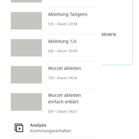
einsetzt, schreibst du
Ableitung Tangens
5/8 – Dauer: 03:58
und umgekehrt für kleinere
Ableitung 1/x
Zahlen
6/8 – Dauer: 03:00
Wurzel ableiten
7/8 – Dauer: 04:34
Wurzel ableiten
einfach erklärt
8/8 – Dauer: 04:21
Analysis
Krümmungsverhalten