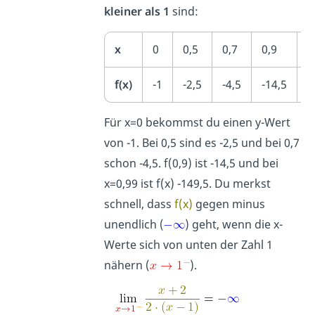
kleiner als 1
sind:
x
0
0,5
0,7
0,9
0
f(x)
-1
-2,5
-4,5
-14,5
-
Für x=0 bekommst du einen y-Wert
von -1. Bei 0,5 sind es -2,5 und bei 0,7
schon -4,5. f(0,9) ist -14,5 und bei
x=0,99 ist f(x) -149,5. Du merkst
schnell, dass
f(x)
gegen minus
unendlich (
) geht, wenn die x-
Werte sich von unten der Zahl 1
nähern (
).