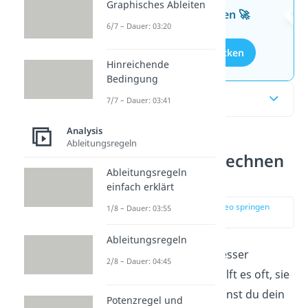
Graphisches Ableiten
kostenlosen Aufgaben 🚀
6/7 – Dauer: 03:20
Aufgaben entdecken
Hinreichende
Bedingung
Inhaltsübersicht
7/7 – Dauer: 03:41
Analysis
Ableitungsregeln
Grenzwerte berechnen
Ableitungsregeln
einfach erklärt
einfach erklärt
zur Stelle im Video springen
1/8 – Dauer: 03:55
(00:15)
Ableitungsregeln
Um dir eine Funktion besser
2/8 – Dauer: 04:45
vorstellen zu können, hilft es oft, sie
zu zeichnen. Häufig kannst du dein
Potenzregel und