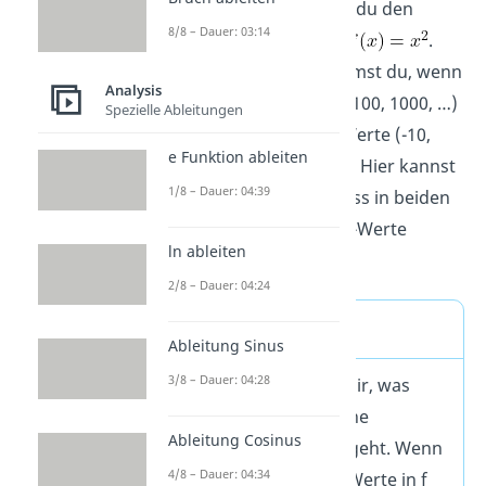
In der Abbildung siehst du den
8/8 – Dauer: 03:14
Graphen der Funktion
.
Welche y-Werte bekommst du, wenn
Analysis
du immer größere (10, 100, 1000, …)
Spezielle Ableitungen
und immer kleinere x-Werte (-10,
e Funktion ableiten
-100, -1000, …) einsetzt? Hier kannst
1/8 – Dauer: 04:39
Du schon vermuten, dass in beiden
Fällen immer größere y-Werte
ln ableiten
herauskommen.
2/8 – Dauer: 04:24
Limes Mathe (lim)
Ableitung Sinus
3/8 – Dauer: 04:28
Der Limes (lim) sagt dir, was
passiert, wenn x in eine
Ableitung Cosinus
bestimmte Richtung geht. Wenn
4/8 – Dauer: 04:34
du immer größere x-Werte in f