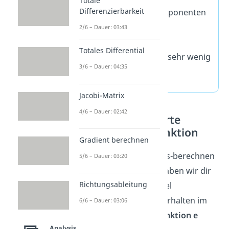
Totale
Differenzierbarkeit
x mit höchstem Exponenten
3
(z.B. x
)
2/6 – Dauer: 03:43
x ohne Exponent
Totales Differential
x in der Wurzel → sehr wenig
3/6 – Dauer: 04:35
Einfluss
Jacobi-Matrix
4/6 – Dauer: 02:42
Beispiel Grenzwerte
bestimmen: e-Funktion
Gradient berechnen
Damit du mit dem Limes-berechnen
5/6 – Dauer: 03:20
keine Probleme hast, haben wir dir
Richtungsableitung
noch ein zweites Beispiel
vorbereitet. Welches Verhalten im
6/6 – Dauer: 03:06
Unendlichen hat die
Funktion e
Analysis