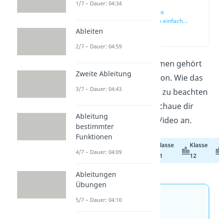
1/7 – Dauer: 04:34
Grenzwerte
berechnen einfach
erklärt
Ableiten
(00:15)
2/7 – Dauer: 04:59
Die Grenzwerte bestimmen gehört
Zweite Ableitung
zu jeder Kurvendiskussion. Wie das
3/7 – Dauer: 04:43
funktioniert und was es zu beachten
gibt, erfährst du hier! Schaue dir
Ableitung
auch unser passendes Video an.
bestimmter
Funktionen
Klasse
Klasse
Abiturvorbereitung
4/7 – Dauer: 04:09
11
12
Ableitungen
Übungen
Jetzt neu: Teste dein
5/7 – Dauer: 04:10
Wissen mit unseren