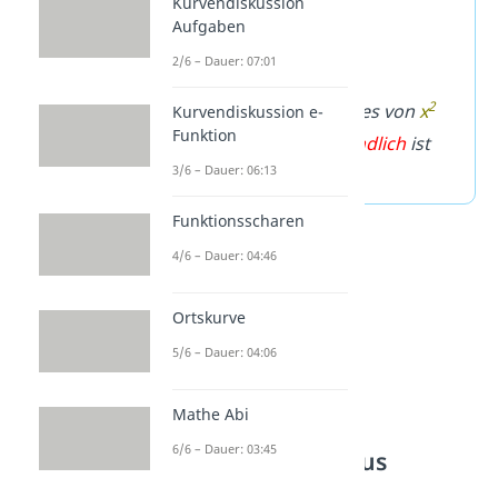
Kurvendiskussion
du bestimmt hast:
Aufgaben
2/6 – Dauer: 07:01
2
Gesprochen: Der Limes von
x
Kurvendiskussion e-
Funktion
für
x gegen plus unendlich
ist
3/6 – Dauer: 06:13
gleich
plus unendlich
.
Funktionsscharen
4/6 – Dauer: 04:46
Ortskurve
5/6 – Dauer: 04:06
Mathe Abi
6/6 – Dauer: 03:45
Limes gegen minus
unendlich