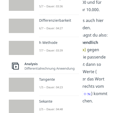
auf 100 an. f(-50) ist 2.500 und für
5/7 – Dauer: 03:36
-100 bekommst du sogar 10.000.
Du erkennst sofort, dass auch hier
Differenzierbarkeit
die
y-Werte größer
werden.
6/7 – Dauer: 04:27
Mathematisch korrekt sagst du also:
Wenn x gegen
minus unendlich
h Methode
geht (
), geht
f(x)
gegen
7/7 – Dauer: 03:39
plus unendlich
(
). Die passende
Analysis
Limesschreibweise
sieht dann so
Differentialrechnung Anwendung
aus: Die eingesetzten x-Werte (
) kommen unter das Wort
Tangente
2
lim, deine Funktion (
x
) rechts vom
1/5 – Dauer: 04:23
lim und der Grenzwert (
) kommt
hinter das Ist-Gleich-Zeichen.
Sekante
2/5 – Dauer: 04:48