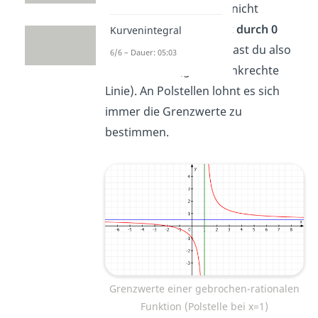
Daher kannst du hier 1 nicht
einsetzen, weil du sonst
durch 0
Kurvenintegral
teilen
müsstest. Dort hast du also
6/6 – Dauer: 05:03
eine
Polstelle
(grüne senkrechte
Linie). An Polstellen lohnt es sich
immer die Grenzwerte zu
bestimmen.
Grenzwerte einer gebrochen-rationalen
Funktion (Polstelle bei x=1)