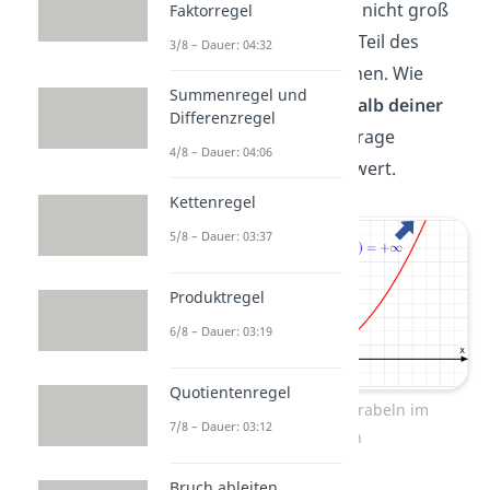
Koordinatensystem gar nicht groß
Faktorregel
genug machen und ein Teil des
3/8 – Dauer: 04:32
Graphen ist nicht zu sehen. Wie
Summenregel und
sieht der
Graph außerhalb deiner
Differenzregel
Zeichnung
aus? Diese Frage
4/8 – Dauer: 04:06
beantwortet der Grenzwert.
Kettenregel
5/8 – Dauer: 03:37
Produktregel
6/8 – Dauer: 03:19
Quotientenregel
Das Verhalten von Parabeln im
7/8 – Dauer: 03:12
Unendlichen
Bruch ableiten