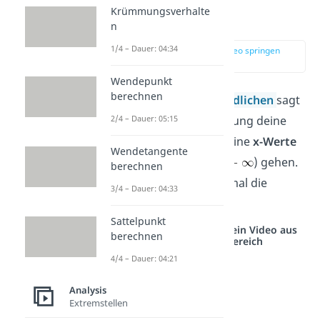
Verhalten im
Krümmungsverhalte
Unendlichen
n
1/4 – Dauer: 04:34
zur Stelle im Video springen
(00:36)
Wendepunkt
berechnen
Das
Verhalten im Unendlichen
sagt
dir also, in welche Richtung deine
2/4 – Dauer: 05:15
Funktion geht, wenn deine
x-Werte
Wendetangente
nach unendlich
(
) gehen.
berechnen
Schauen wir uns noch mal die
3/4 – Dauer: 04:33
Funktion
an.
Sattelpunkt
Studyflix vernetzt: Hier ein Video aus
berechnen
einem anderen Bereich
4/4 – Dauer: 04:21
Analysis
Extremstellen