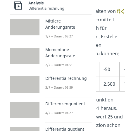
Analysis
Differentialrechnung
Damit hast du das Verhalten von
f(x)
im positiv Unendlichen ermittelt.
Mittlere
Änderungsrate
Dasselbe kannst du auch für
negative Zahlen
machen. Erstelle
1/7 – Dauer: 03:27
eine Wertetabelle, um den
Momentane
Grenzwert bestimmen zu können:
Änderungsrate
2/7 – Dauer: 04:51
x
-1
-5
-10
-50
-10
Differentialrechnung
x
e
1
25
100
2.500
10.
3/7 – Dauer: 03:59
Wenn Du x=-1 in deine Funktion
Differenzenquotient
einsetzt bekommst du +1 heraus.
4/7 – Dauer: 04:27
Für -5 ist dein Funktionswert 25 und
bei -10 steigt deine Funktion schon
Differentialquotient