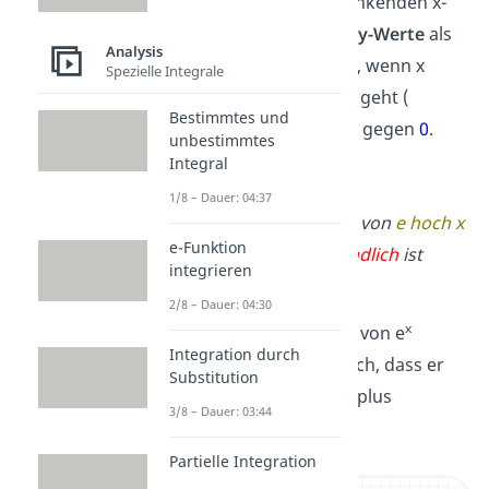
e
0,02 und 0,007. Mit sinkenden x-
Werten nähern sich die
y-Werte
als
Analysis
der
Zahl 0
an. Das heißt, wenn x
Spezielle Integrale
gegen minus unendlich geht (
Bestimmtes und
x
), dann geht
e
gegen
0
.
unbestimmtes
Integral
1/8 – Dauer: 04:37
Gesprochen: Der Limes von
e hoch x
e-Funktion
für
x gegen minus unendlich
ist
integrieren
gleich
0
.
2/8 – Dauer: 04:30
x
Wenn du dir den Graph von e
Integration durch
anschaust, siehst du auch, dass er
Substitution
von 0 kommt und nach plus
3/8 – Dauer: 03:44
unendlich geht.
Partielle Integration