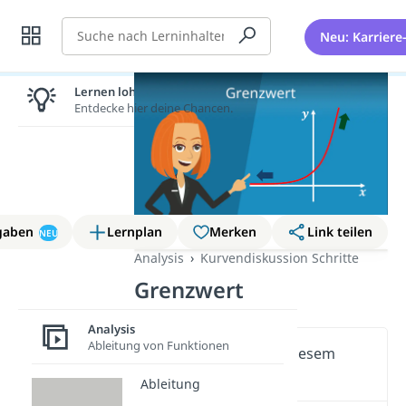
Suche
Neu: Karriere
Lernen lohnt sich!
Entdecke hier deine Chancen.
gaben
Lernplan
Merken
Link teilen
NEU
Analysis
Kurvendiskussion Schritte
Grenzwert
Analysis
Ableitung von Funktionen
Wichtige Inhalte in diesem
Video
Ableitung