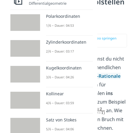
Verhalten an Polstellen
Differentialgeometrie
(links und
Polarkoordinaten
rechtsseitiger
Grenzwert)
1/6 – Dauer: 04:53
zur Stelle im Video springen
Zylinderkoordinaten
(02:22)
2/6 – Dauer: 03:17
Mit dem Grenzwert kannst du nicht
nur das Verhalten im Unendlichen
Kugelkoordinaten
bestimmen.
Gebrochen-Rationale
3/6 – Dauer: 04:26
Funktionen
gehen auch für
bestimmte endliche Zahlen
ins
Kollinear
Unendliche
. Schaue dir zum Beispiel
4/6 – Dauer: 03:59
die Funktion
an. Wie
du weißt, darfst du einen Bruch mit
Satz von Stokes
0 im Nenner nicht ausrechnen.
5/6 – Dauer: 04:06