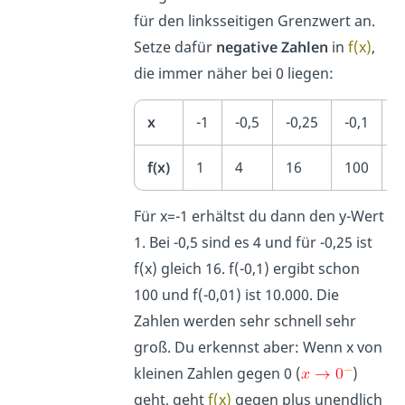
für den linksseitigen Grenzwert an.
Setze dafür
negative Zahlen
in
f(x)
,
die immer näher bei 0 liegen:
x
-1
-0,5
-0,25
-0,1
-
f(x)
1
4
16
100
1
Für x=-1 erhältst du dann den y-Wert
1. Bei -0,5 sind es 4 und für -0,25 ist
f(x) gleich 16. f(-0,1) ergibt schon
100 und f(-0,01) ist 10.000. Die
Zahlen werden sehr schnell sehr
groß. Du erkennst aber: Wenn x von
kleinen Zahlen gegen 0 (
)
geht, geht
f(x)
gegen plus unendlich