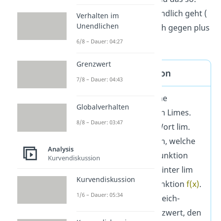
Wenn x gegen plus unendlich geht (
Verhalten im
Unendlichen
), geht
f(x)
auch gegen plus
unendlich (
).
6/8 – Dauer: 04:27
Grenzwert
Grenzwert Definition
7/8 – Dauer: 04:43
Dafür gibt es auch eine
Globalverhalten
Kurzschreibweise: den Limes.
8/8 – Dauer: 03:47
Schreibe zuerst das Wort lim.
Darunter kommt dann, welche
Analysis
x-Werte du in deine Funktion
Kurvendiskussion
einsetzt (
). Hinter lim
Kurvendiskussion
schreibst du deine Funktion
f(x)
.
1/6 – Dauer: 05:34
Zuletzt noch ein Ist-Gleich-
Zeichen und der Grenzwert, den