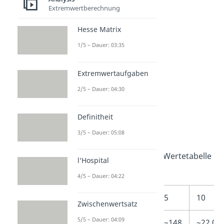
hoch x
?
Extremwertberechnung
Hesse Matrix
1/5 – Dauer: 03:35
Extremwertaufgaben
2/5 – Dauer: 04:30
Definitheit
Limes gegen plus
unendlich
3/5 – Dauer: 05:08
Fange wieder mit einer Wertetabelle
l‘Hospital
an:
4/5 – Dauer: 04:22
x
1
2
5
10
Zwischenwertsatz
5/5 – Dauer: 04:09
x
e
~2,7
~7,4
~148
~22.02