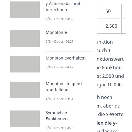
y Achsenabschnitt
berechnen
x
1
5
10
50
10
1/8 – Dauer: 04:32
f(x)
1
25
100
2.500
10
Monotonie
Wenn Du x=1 in deine Funktion
2/8 – Dauer: 04:27
einsetzt, bekommst du auch 1
Monotonieverhalten
heraus. Für 5 ist dein Funktionswert
25 und bei 10 steigt deine Funktion
3/8 – Dauer: 04:47
schon auf 100 an. f(50) ist 2.500 und
Monoton steigend
für 100 bekommst du sogar 10.000.
und fallend
Du kannst natürlich auch noch
4/8 – Dauer: 03:31
größere Zahlen einsetzen, aber du
Symmetrie
siehst bereits: Je größer die x-Werte
Funktionen
sind, desto
größer werden die y-
5/8 – Dauer: 04:26
Werte
. In Mathe sagst du das so: