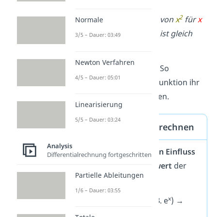
2
Gesprochen: Der Limes von
x
für
x
Normale
gegen minus unendlich
ist gleich
3/5 – Dauer: 03:49
plus unendlich
.
Newton Verfahren
Das war es auch schon. So
4/5 – Dauer: 05:01
bestimmst du für eine Funktion ihr
Verhalten im Unendlichen.
Linearisierung
5/5 – Dauer: 03:24
Tipp: Grenzwert berechnen
Analysis
Das x mit dem
meisten Einfluss
Differentialrechnung fortgeschritten
bestimmt den
Grenzwert
der
Partielle Ableitungen
gesamten Funktion:
1/6 – Dauer: 03:55
x
x im Exponent (z.B. e
) →
sehr viel Einfluss