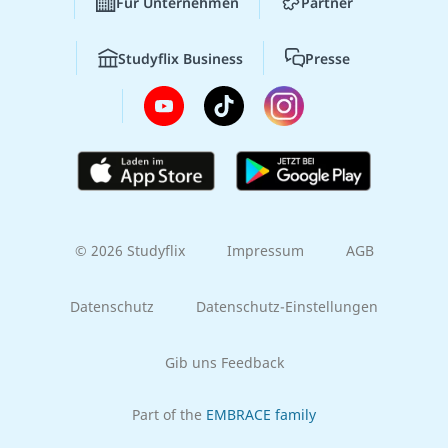
Für Unternehmen
Partner
Studyflix Business
Presse
© 2026 Studyflix
Impressum
AGB
Datenschutz
Datenschutz-Einstellungen
Gib uns Feedback
Part of the
EMBRACE family