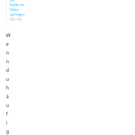
Stelle im
Video
springen
(00:14)
W
e
n
n
d
u
h
ä
u
f
i
g