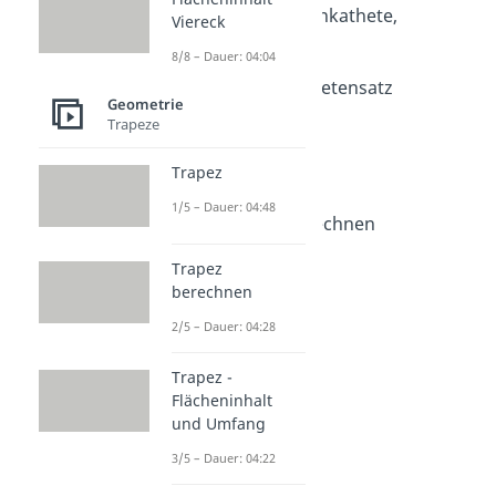
Ankathete, Gegenkathete,
Viereck
Hypotenuse
8/8 – Dauer: 04:04
Dauer: 03:24
Höhen- und Kathetensatz
Geometrie
Dauer: 04:12
Trapeze
Kathetensatz
Dauer: 03:49
Trapez
Höhensatz
Dauer: 02:52
1/5 – Dauer: 04:48
Hypotenuse berechnen
Dauer: 04:06
Trapez
berechnen
2/5 – Dauer: 04:28
Trapez -
Flächeninhalt
und Umfang
3/5 – Dauer: 04:22