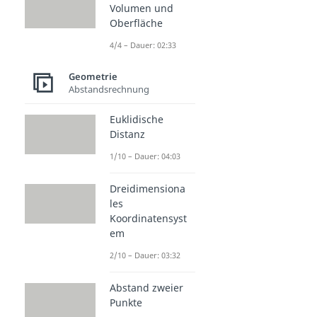
Volumen und
Oberfläche
4/4 – Dauer: 02:33
Geometrie
Abstandsrechnung
Euklidische
Distanz
1/10 – Dauer: 04:03
Dreidimensiona
les
Koordinatensyst
em
2/10 – Dauer: 03:32
Abstand zweier
Punkte