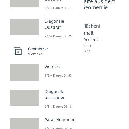
Beliebte Inhalte aus dem
Bereich
Geometrie
6/7 – Dauer: 03:12
Diagonale
Höhens
Hypote
Flächeni
Quadrat
atz
nuse
nhalt
7/7 – Dauer: 02:25
Dauer:
berech
Dreieck
02:52
nen
Dauer:
Geometrie
03:33
Dauer:
Vierecke
04:06
Vierecke
1/8 – Dauer: 04:53
Diagonale
berechnen
2/8 – Dauer: 03:18
Parallelogramm
3/8 – Dauer: 03:19