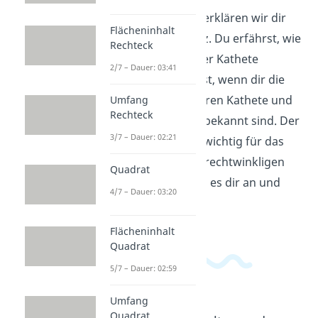
In diesem Video erklären wir dir
Flächeninhalt
den Kathetensatz. Du erfährst, wie
Rechteck
du die Länge einer Kathete
2/7 – Dauer: 03:41
berechnen kannst, wenn dir die
Längen der anderen Kathete und
Umfang
Rechteck
der Hypotenuse bekannt sind. Der
3/7 – Dauer: 02:21
Kathetensatz ist wichtig für das
Verständnis von rechtwinkligen
Quadrat
Dreiecken. Schau es dir an und
4/7 – Dauer: 03:20
lerne mehr!
Flächeninhalt
Quadrat
5/7 – Dauer: 02:59
Umfang
Quadrat