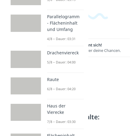
Parallelogramm
- Flächeninhalt
und Umfang
4/8 – Dauer: 03:31
Lernen lohnt sich!
Entdecke hier deine Chancen.
Drachenviereck
5/8 – Dauer: 04:00
Raute
6/8 – Dauer: 04:20
Haus der
Vierecke
Weitere Inhalte:
7/8 – Dauer: 03:30
Geometrie
Dreieck Aufbau
Flächeninhalt