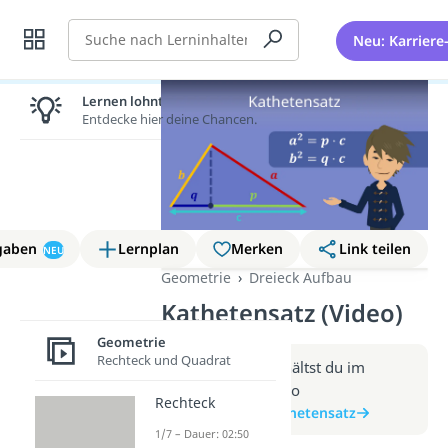
Suche
Neu: Karriere
Lernen lohnt sich!
Entdecke hier deine Chancen.
gaben
Lernplan
Merken
Link teilen
NEU
Geometrie
Dreieck Aufbau
Kathetensatz (Video)
Geometrie
Rechteck und Quadrat
Weitere Infos erhältst du im
Beitrag zum Video
Rechteck
zum Beitrag: Kathetensatz
1/7 – Dauer: 02:50