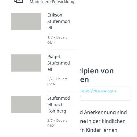
Modelle zur Entwicklung
Erikson
Stufenmod
ell
1/7 – Dauer:
06:14
Piaget
Stufenmod
Grundprinzipien von
ell
Belohnungen
2/7 – Dauer:
05:32
zur Stelle im Video springen
(00:53)
Stufenmod
ell nach
Kohlberg
Belohnungen und Anerkennung sind
zentrale Bausteine
in der kindlichen
3/7 – Dauer:
04:21
Entwicklung. Denn Kinder lernen