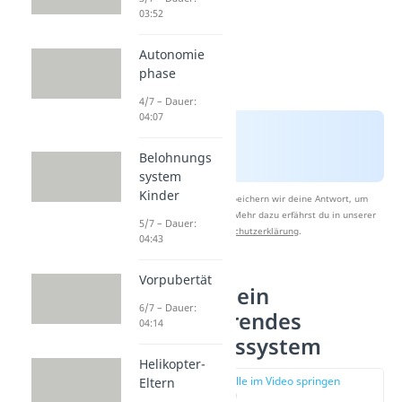
03:52
Autonomie
phase
4/7 – Dauer:
04:07
Belohnungs
system
Kinder
Nach Beantwortung speichern wir deine Antwort, um
Studyflix zu verbessern. Mehr dazu erfährst du in unserer
5/7 – Dauer:
Datenschutzerklärung
.
04:43
Vorpubertät
4 Tipps für ein
6/7 – Dauer:
funktionierendes
04:14
Belohnungssystem
Helikopter-
zur Stelle im Video springen
Eltern
(01:21)