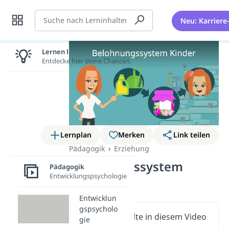
Suche
Neu: Karriere
Lernen lohnt sich!
Entdecke hier deine Chancen.
Lernplan
Merken
Link teilen
Pädagogik
Erziehung
Belohnungssystem
Pädagogik
Entwicklungspsychologie
Kinder
Entwicklun
gspsycholo
Wichtige Inhalte in diesem Video
gie