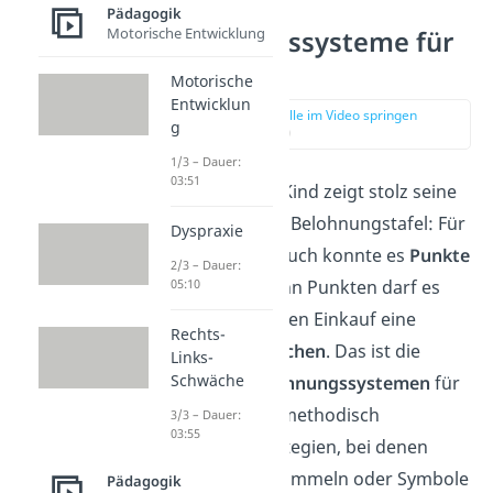
Was sind
Pädagogik
Motorische Entwicklung
Belohnungssysteme für
Kinder?
Motorische
Entwicklun
zur Stelle im Video springen
g
(00:16)
1/3 – Dauer:
03:51
Ein strahlendes Kind zeigt stolz seine
fast vollständige Belohnungstafel: Für
Dyspraxie
jedes gelesene Buch konnte es
Punkte
2/3 – Dauer:
05:10
sammeln
. Ab zehn Punkten darf es
sich beim nächsten Einkauf eine
Rechts-
Süßigkeit aussuchen
. Das ist die
Links-
Schwäche
Essenz von
Belohnungssystemen
für
Kinder. Sie sind methodisch
3/3 – Dauer:
03:55
eingesetzte Strategien, bei denen
Kinder Punkte sammeln oder Symbole
Pädagogik