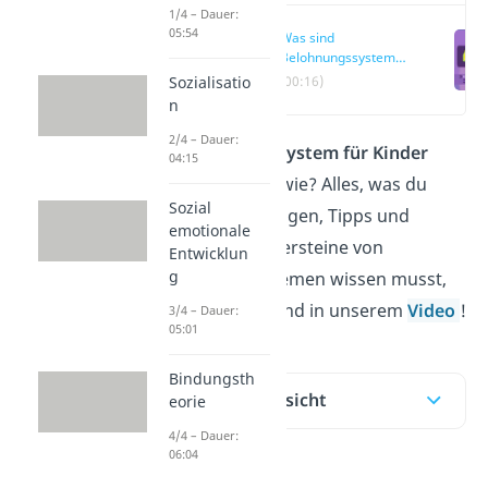
1/4 – Dauer:
05:54
Was sind
Belohnungssysteme
für Kinder?
Sozialisatio
(00:16)
n
2/4 – Dauer:
Ein
Belohnungssystem für Kinder
04:15
einführen, aber wie? Alles, was du
Sozial
über die Grundlagen, Tipps und
emotionale
möglichen Stolpersteine von
Entwicklun
g
Belohnungssystemen wissen musst,
findest du hier und in unserem
Video
!
3/4 – Dauer:
05:01
Bindungsth
Inhaltsübersicht
eorie
4/4 – Dauer:
06:04