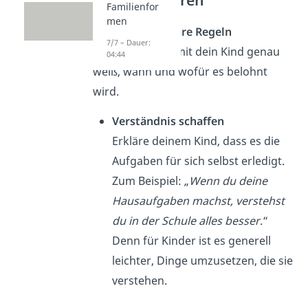
Familienfor
men
Es ist wichtig,
klare Regeln
7/7 – Dauer:
aufzustellen, damit dein Kind genau
04:44
weiß, wann und wofür es belohnt
wird.
Verständnis schaffen
Erkläre deinem Kind, dass es die
Aufgaben für sich selbst erledigt.
Zum Beispiel: „
Wenn du deine
Hausaufgaben machst, verstehst
du in der Schule alles besser
.“
Denn für Kinder ist es generell
leichter, Dinge umzusetzen, die sie
verstehen.