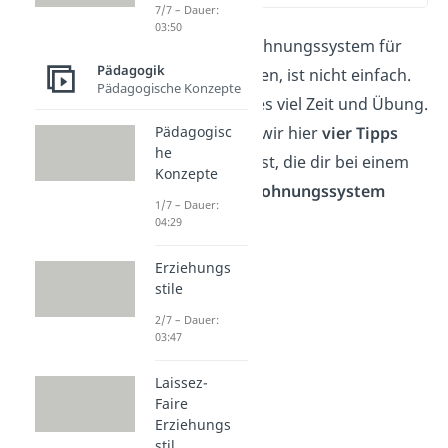
7/7 – Dauer:
03:50
Das richtige Belohnungssystem für
Pädagogik
sein Kind zu finden, ist nicht einfach.
Pädagogische Konzepte
Meist erfordert es viel Zeit und Übung.
Dennoch haben wir hier
vier Tipps
Pädagogisc
he
zusammengefasst, die dir bei einem
Konzepte
gelingenden Belohnungssystem
1/7 – Dauer:
helfen können:
04:29
Erziehungs
stile
2/7 – Dauer:
03:47
Laissez-
Faire
Erziehungs
stil