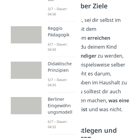
1. Klarheit über Ziele
3/7 – Dauer:
04:36
Bevor du startest, sei dir selbst im
Reggio
Klaren,
was
du mit dem
Pädagogik
Belohnungssystem
erreichen
4/7 – Dauer:
möchtest. Willst du deinem Kind
04:50
helfen,
selbstständiger
zu werden,
Didaktische
sodass es sich beispielsweise selber
Prinzipien
anzieht? Oder geht es darum,
5/7 – Dauer:
bestimmte Aufgaben im Haushalt zu
04:35
übernehmen? Du solltest dir auch
Berliner
darüber Gedanken machen,
was eine
Eingewöhn
Belohnung wert ist
und was nicht.
ungsmodell
6/7 – Dauer:
04:32
2. Regeln festlegen und
kommunizieren