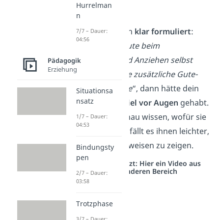
Hurrelman
sein“ bedeutet.
n
Hättest du jedoch
klar formuliert
:
7/7 – Dauer:
04:56
„
Wenn du dir heute beim
Zähneputzen und Anziehen selbst
Pädagogik
Erziehung
hilfst, gibt es eine zusätzliche Gute-
Nacht-Geschichte
“, dann hätte dein
Situationsa
nsatz
Kind ein
klares Ziel vor Augen
gehabt.
Wenn Kinder genau wissen, wofür sie
1/7 – Dauer:
04:53
belohnt werden, fällt es ihnen leichter,
diese Verhaltensweisen zu zeigen.
Bindungsty
pen
Studyflix vernetzt: Hier ein Video aus
einem anderen Bereich
2/7 – Dauer:
03:58
Trotzphase
3/7 – Dauer: