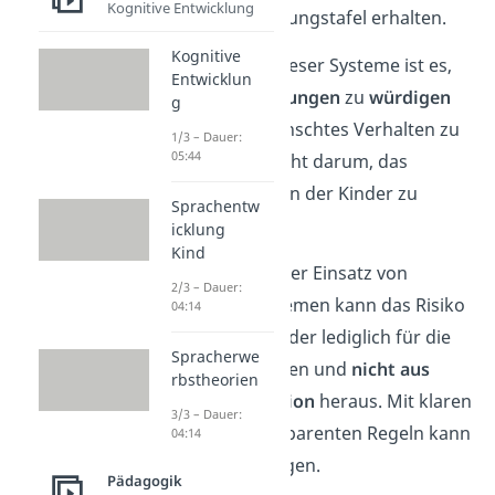
Kognitive Entwicklung
auf einer Belohnungstafel erhalten.
Kognitive
Das
Hauptziel
dieser Systeme ist es,
Entwicklun
besondere Leistungen
zu
würdigen
g
und nicht, gewünschtes Verhalten zu
1/3 – Dauer:
05:44
erzwingen. Es geht darum, das
positive Verhalten der Kinder zu
Sprachentw
fördern.
icklung
Kind
Doch Vorsicht: Der Einsatz von
2/3 – Dauer:
Belohnungssystemen kann das Risiko
04:14
bergen, dass Kinder lediglich für die
Spracherwe
Belohnung agieren und
nicht aus
rbstheorien
eigener Motivation
heraus. Mit klaren
3/3 – Dauer:
Zielen und transparenten Regeln kann
04:14
es dir aber gelingen.
Pädagogik