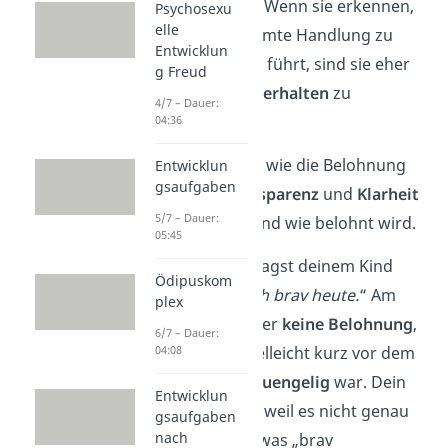
durch Feedback. Wenn sie erkennen,
Psychosexu
elle
dass eine bestimmte Handlung zu
Entwicklun
einer
Belohnung
führt, sind sie eher
g Freud
geneigt, dieses
Verhalten
zu
4/7 – Dauer:
wiederholen
.
04:36
Genauso wichtig wie die Belohnung
Entwicklun
gsaufgaben
selbst, sind
Transparenz
und
Klarheit
5/7 – Dauer:
darüber, wann und wie belohnt wird.
05:45
Stell dir vor, du sagst deinem Kind
Ödipuskom
vage: „
Sei einfach brav heute.
“ Am
plex
Abend gibt es aber
keine Belohnung
,
6/7 – Dauer:
04:08
weil dein Kind vielleicht kurz vor dem
Schlafengehen
quengelig
war. Dein
Entwicklun
Kind ist verwirrt, weil es nicht genau
gsaufgaben
nach
verstanden hat, was „brav