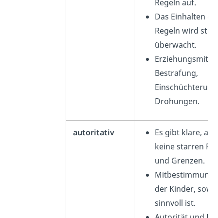
Regeln auf.
Das Einhalten de
Regeln wird stre
überwacht.
Erziehungsmittel
Bestrafung,
Einschüchterung
Drohungen.
autoritativ
Es gibt klare, abe
keine starren Re
und Grenzen.
Mitbestimmungs
der Kinder, sowei
sinnvoll ist.
Autorität und Fre