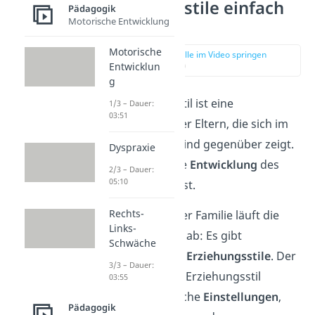
Erziehungsstile einfach
Pädagogik
Motorische Entwicklung
erklärt
Motorische
zur Stelle im Video springen
Entwicklun
(00:15)
g
Der Erziehungsstil ist eine
1/3 – Dauer:
03:51
Grundhaltung der Eltern, die sich im
Verhalten dem Kind gegenüber zeigt.
Dyspraxie
Dadurch wird die
Entwicklung
des
2/3 – Dauer:
05:10
Kindes beeinflusst.
Rechts-
Aber nicht in jeder Familie läuft die
Links-
Erziehung gleich ab: Es gibt
Schwäche
unterschiedliche
Erziehungsstile
. Der
3/3 – Dauer:
jeweils gewählte Erziehungsstil
03:55
entscheidet, welche
Einstellungen
,
Pädagogik