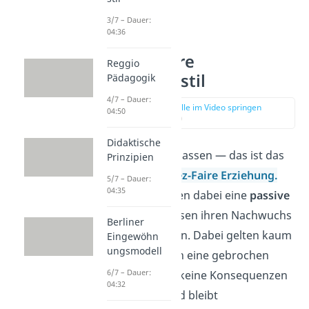
3/7 – Dauer:
04:36
Laissez Faire
Reggio
Erziehungsstil
Pädagogik
4/7 – Dauer:
zur Stelle im Video springen
04:50
(02:29)
Didaktische
Einfach machen lassen — das ist das
Prinzipien
Motto der
Laissez-Faire Erziehung.
5/7 – Dauer:
04:35
Die Eltern nehmen dabei eine
passive
Rolle
ein und lassen ihren Nachwuchs
Berliner
einfach gewähren. Dabei gelten kaum
Eingewöhn
ungsmodell
Regeln und wenn eine gebrochen
6/7 – Dauer:
wird, bringt das keine Konsequenzen
04:32
mit sich. Das Kind bleibt