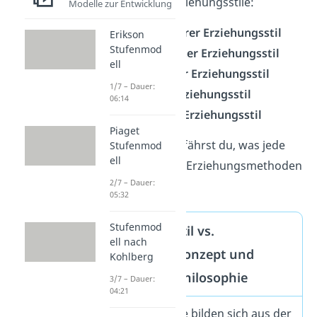
noch weitere Erziehungsstile:
Modelle zur Entwicklung
Antiautoritärer Erziehungsstil
Erikson
Stufenmod
Autokratischer Erziehungsstil
ell
Autoritativer Erziehungsstil
1/7 – Dauer:
Egalitärer Erziehungsstil
06:14
Permissiver Erziehungsstil
Piaget
Im Folgenden erfährst du, was jede
Stufenmod
ell
dieser einzelnen Erziehungsmethoden
2/7 – Dauer:
ausmacht.
05:32
Stufenmod
Erziehungsstil vs.
ell nach
Erziehungskonzept und
Kohlberg
Erziehungsphilosophie
3/7 – Dauer:
04:21
Erziehungsstile bilden sich aus der