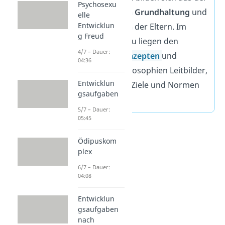
Psychosexu
erzieherischen Grundhaltung
und
elle
Entwicklun
dem
Verhalten
der Eltern. Im
g Freud
Gegensatz dazu liegen den
4/7 – Dauer:
Erziehungskonzepten
und
04:36
Erziehungsphilosophien Leitbilder,
Entwicklun
pädagogische Ziele und Normen
gsaufgaben
zugrunde.
5/7 – Dauer:
05:45
Ödipuskom
plex
6/7 – Dauer:
04:08
Entwicklun
gsaufgaben
nach