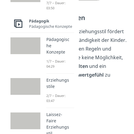
7/7 – Dauer:
03:50
Auswirkungen
Pädagogik
Pädagogische Konzepte
Der autoritäre Erziehungsstil fördert
Pädagogisc
nicht die Selbstständigkeit der Kinder.
he
Durch die strengen Regeln und
Konzepte
Befehle haben sie keine Möglichkeit,
1/7 – Dauer:
sich
frei zu entfalten
und ein
04:29
gesundes Selbstwertgefühl
zu
Erziehungs
entwickeln.
stile
2/7 – Dauer:
03:47
Laissez-
Faire
Erziehungs
stil