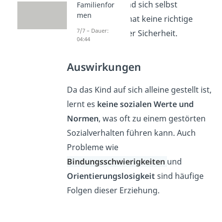
dementsprechend sich selbst
Familienfor
men
überlassen und hat keine richtige
7/7 – Dauer:
Orientierung oder Sicherheit.
04:44
Auswirkungen
Da das Kind auf sich alleine gestellt ist,
lernt es
keine sozialen Werte und
Normen
, was oft zu einem gestörten
Sozialverhalten führen kann. Auch
Probleme wie
Bindungsschwierigkeiten
und
Orientierungslosigkeit
sind häufige
Folgen dieser Erziehung.