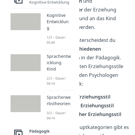
Zielvorstellungen
und
Kognitive Entwicklung
Verhaltensmuster
der Erziehung
Kognitive
zugrunde liegen und an das Kind
Entwicklun
weitergegeben werden.
g
1/3 – Dauer:
Grundsätzlich unterscheidest du
05:44
zwischen
8 verschiedenen
Sprachentw
Erziehungsstilen
in der Pädagogik.
icklung
Drei der wichtigsten Erziehungsstile
Kind
gehen dabei auf den Psychologen
2/3 – Dauer:
Kurt Lewin zurück:
04:14
Autoritärer Erziehungsstil
Spracherwe
rbstheorien
Laissez-Faire Erziehungsstil
3/3 – Dauer:
Demokratischer Erziehungsstil
04:14
Neben diesen Hauptkategorien gibt es
Pädagogik