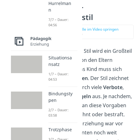
Hurrelman
Autoritärer
n
Erziehungsstil
7/7 – Dauer:
04:56
zur Stelle im Video springen
(00:51)
Pädagogik
Erziehung
Beim autoritären Stil wird ein Großteil
Situationsa
der Aktivitäten von den Eltern
nsatz
bestimmt und das Kind muss sich
1/7 – Dauer:
ihnen
unterordnen
. Der Stil zeichnet
04:53
sich vor allem durch viele
Verbote
,
Bindungsty
Grenzen
und
Regeln
aus. Je nachdem,
pen
ob sich das Kind an diese Vorgaben
2/7 – Dauer:
hält, wird es belohnt oder bestraft.
03:58
Diese Form der Erziehung war vor
Trotzphase
wenigen Jahrzehnten noch weit
3/7 – Dauer: