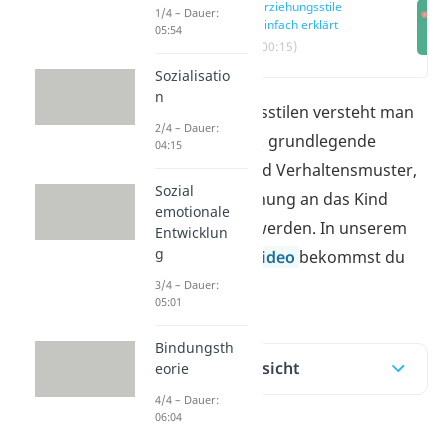
Erziehungsstile
1/4 – Dauer:
einfach erklärt
05:54
(00:15)
Sozialisatio
n
Unter Erziehungsstilen versteht man
2/4 – Dauer:
in der Pädagogik grundlegende
04:15
Einstellungen und Verhaltensmuster,
Sozial
die bei der Erziehung an das Kind
emotionale
weitergegeben werden. In unserem
Entwicklun
g
Beitrag und im
Video
bekommst du
einen Überblick!
3/4 – Dauer:
05:01
Bindungsth
Inhaltsübersicht
eorie
4/4 – Dauer:
06:04