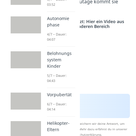
verbreitet, heutzutage kommt sie
03:52
seltener vor.
Autonomie
Studyflix vernetzt: Hier ein Video aus
phase
einem anderen Bereich
4/7 – Dauer:
04:07
Belohnungs
system
Kinder
5/7 – Dauer:
04:43
Vorpubertät
6/7 – Dauer:
04:14
Helikopter-
Nach Beantwortung speichern wir deine Antwort, um
Eltern
Studyflix zu verbessern. Mehr dazu erfährst du in unserer
Datenschutzerklärung
.