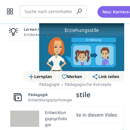
Suche
Neu: Karriere
Lernen lohnt sich!
Entdecke hier deine Chancen.
Lernplan
Merken
Link teilen
Pädagogik
Pädagogische Konzepte
Erziehungsstile
Pädagogik
Entwicklungspsychologie
Entwicklun
Wichtige Inhalte in diesem Video
gspsycholo
gie