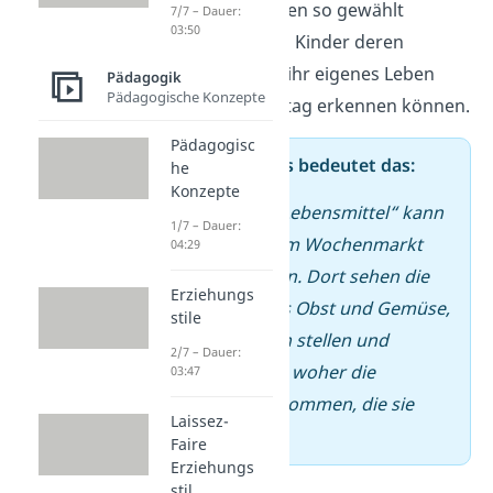
Themen sollten so gewählt
7/7 – Dauer:
03:50
werden, dass Kinder deren
Relevanz für ihr eigenes Leben
Pädagogik
Pädagogische Konzepte
und ihren Alltag erkennen können.
Pädagogisc
➡️ In der Praxis bedeutet das:
he
Konzepte
Beim Thema „Lebensmittel“ kann
1/7 – Dauer:
ein Ausflug zum Wochenmarkt
04:29
geplant werden. Dort sehen die
Erziehungs
Kinder frisches Obst und Gemüse,
stile
können Fragen stellen und
2/7 – Dauer:
erleben direkt, woher die
03:47
Lebensmittel kommen, die sie
Laissez-
kennen.
Faire
Erziehungs
stil