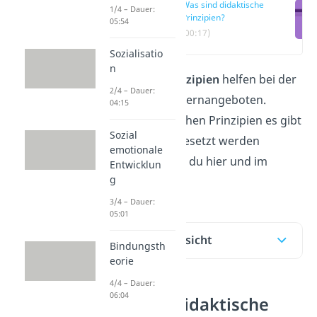
Was sind didaktische
1/4 – Dauer:
Prinzipien?
05:54
(00:17)
Sozialisatio
n
Didaktische
Prinzipien
helfen bei der
2/4 – Dauer:
Gestaltung von Lernangeboten.
04:15
Welche didaktischen Prinzipien es gibt
Sozial
und wie sie umgesetzt werden
emotionale
können, erfährst du hier und im
Entwicklun
g
Video!
3/4 – Dauer:
05:01
Inhaltsübersicht
Bindungsth
eorie
4/4 – Dauer:
06:04
Was sind didaktische