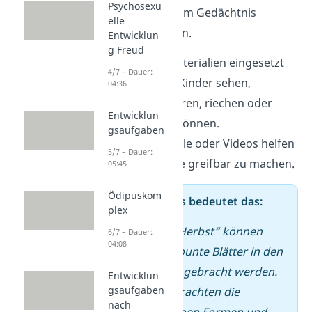
Psychosexu
verstanden und im Gedächtnis
elle
verankert werden.
Entwicklun
g Freud
Es sollten Materialien eingesetzt
4/7 – Dauer:
werden, die Kinder sehen,
04:36
anfassen, hören, riechen oder
Entwicklun
schmecken können.
gsaufgaben
Bilder, Modelle oder Videos helfen
5/7 – Dauer:
dabei, Inhalte greifbar zu machen.
05:45
Ödipuskom
➡️ In der Praxis bedeutet das:
plex
Beim Thema „Herbst“ können
6/7 – Dauer:
04:08
verschiedene bunte Blätter in den
Gruppenraum gebracht werden.
Entwicklun
gsaufgaben
Die Kinder betrachten die
nach