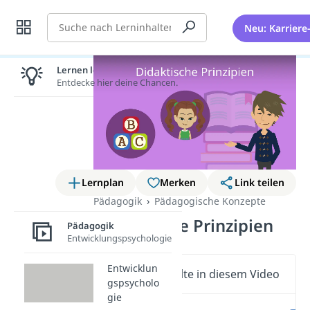
Suche
Neu: Karriere
Lernen lohnt sich!
Entdecke hier deine Chancen.
Lernplan
Merken
Link teilen
Pädagogik
Pädagogische Konzepte
Didaktische Prinzipien
Pädagogik
Entwicklungspsychologie
Entwicklun
Wichtige Inhalte in diesem Video
gspsycholo
gie