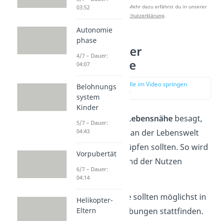
Studyflix zu verbessern. Mehr dazu erfährst du in unserer
03:52
Datenschutzerklärung
.
Autonomie
phase
2. Prinzip der
4/7 – Dauer:
Lebensnähe
04:07
zur Stelle im Video springen
Belohnungs
(01:22)
system
Kinder
Das
Prinzip der Lebensnähe
besagt,
5/7 – Dauer:
dass Lerninhalte an der Lebenswelt
04:43
der Kinder anknüpfen sollten. So wird
Vorpubertät
die Bedeutung und der Nutzen
6/7 – Dauer:
greifbar.
04:14
Lernprozesse sollten möglichst in
Helikopter-
realen Umgebungen stattfinden.
Eltern