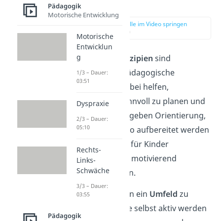
Prinzipien?
Pädagogik
Motorische Entwicklung
zur Stelle im Video springen
(00:17)
Motorische
Entwicklun
g
Didaktische Prinzipien
sind
grundlegende pädagogische
1/3 – Dauer:
03:51
Leitlinien
, die dabei helfen,
Lernangebote sinnvoll zu planen und
Dyspraxie
umzusetzen. Sie geben Orientierung,
2/3 – Dauer:
05:10
wie Lerninhalte so aufbereitet werden
können, dass sie für Kinder
Rechts-
verständlich und motivierend
Links-
Schwäche
vermittelt werden.
3/3 – Dauer:
Ziel ist es, Kindern ein
Umfeld
zu
03:55
bieten, in dem sie selbst aktiv werden
Pädagogik