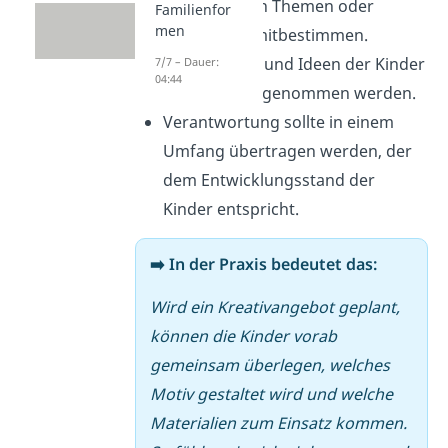
Kinder sollten Themen oder
Familienfor
men
Materialien mitbestimmen.
Die Meinung und Ideen der Kinder
7/7 – Dauer:
04:44
sollten ernst genommen werden.
Verantwortung sollte in einem
Umfang übertragen werden, der
dem Entwicklungsstand der
Kinder entspricht.
➡️ In der Praxis bedeutet das:
Wird ein Kreativangebot geplant,
können die Kinder vorab
gemeinsam überlegen, welches
Motiv gestaltet wird und welche
Materialien zum Einsatz kommen.