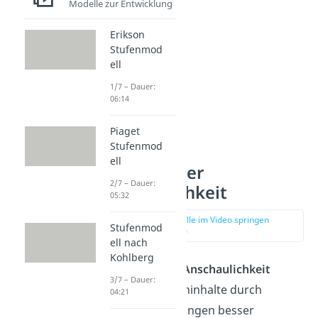
Modelle zur Entwicklung
Erikson
Stufenmod
ell
1/7 – Dauer:
06:14
Piaget
Stufenmod
ell
1. Prinzip der
2/7 – Dauer:
Anschaulichkeit
05:32
zur Stelle im Video springen
Stufenmod
(00:40)
ell nach
Kohlberg
Das
Prinzip der Anschaulichkeit
3/7 – Dauer:
besagt, dass Lerninhalte durch
04:21
sinnliche Erfahrungen besser