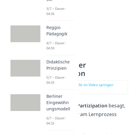
3/7 – Dauer:
04:36
Reggio
Pädagogik
4/7 – Dauer:
04:50
Didaktische
3. Prinzip der
Prinzipien
Partizipation
5/7 – Dauer:
04:35
zur Stelle im Video springen
(03:17)
Berliner
Eingewöhn
Das
Prinzip der Partizipation
besagt,
ungsmodell
dass Kinder aktiv am Lernprozess
6/7 – Dauer:
beteiligt werden.
04:32