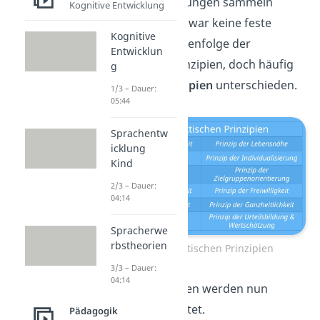
und neue Erfahrungen sammeln
Kognitive Entwicklung
können. Es gibt zwar keine feste
Kognitive
Anzahl oder Reihenfolge der
Entwicklun
didaktischen Prinzipien, doch häufig
g
werden
12 Prinzipien
unterschieden.
1/3 – Dauer:
05:44
Sprachentw
icklung
Kind
2/3 – Dauer:
04:14
Spracherwe
rbstheorien
Die 12 didaktischen Prinzipien
3/3 – Dauer:
04:14
Diese 12 Prinzipien werden nun
genauer betrachtet.
Pädagogik