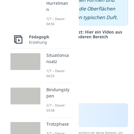
unterschiedlichen Formen und
Hurrelman
Farben, fühlen die Oberflächen
n
und riechen den typischen Duft.
7/7 – Dauer:
04:56
Studyflix vernetzt: Hier ein Video aus
einem anderen Bereich
Pädagogik
Erziehung
Situationsa
nsatz
1/7 – Dauer:
04:53
Bindungsty
pen
2/7 – Dauer:
03:58
Trotzphase
Nach Beantwortung speichern wir deine Antwort, um
3/7 – Dauer: