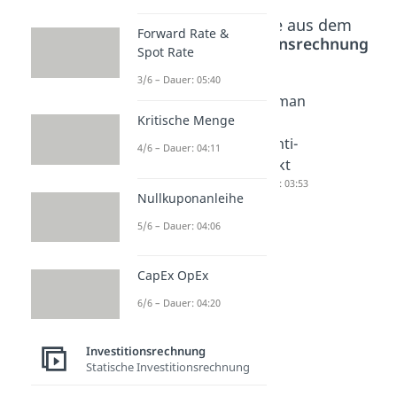
Beliebte Inhalte aus dem
Forward Rate &
Bereich
Investitionsrechnung
Spot Rate
3/6 – Dauer: 05:40
Finanzie
Finanzie
Lohman
Kritische Menge
rung
rung
n-
aus
aus
Ruchti-
4/6 – Dauer: 04:11
Rückstel
Abschre
Effekt
lungen
ibungen
Dauer: 03:53
Nullkuponanleihe
Dauer: 05:34
Dauer: 03:14
5/6 – Dauer: 04:06
CapEx OpEx
6/6 – Dauer: 04:20
Investitionsrechnung
Statische Investitionsrechnung