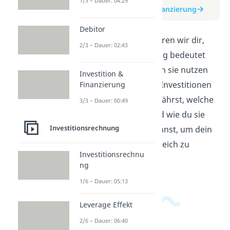
1/3 – Dauer: 04:29
zum Beitrag: Innenfinanzierung
Debitor
In diesem Video erklären wir dir,
2/3 – Dauer: 02:43
was Innenfinanzierung bedeutet
und wie Unternehmen sie nutzen
Investition &
können, um Geld für Investitionen
Finanzierung
zu beschaffen. Du erfährst, welche
3/3 – Dauer: 00:49
Methoden es gibt und wie du sie
Investitionsrechnung
optimal einsetzen kannst, um dein
Unternehmen erfolgreich zu
Investitionsrechnu
führen.
ng
1/6 – Dauer: 05:13
Leverage Effekt
2/6 – Dauer: 06:40