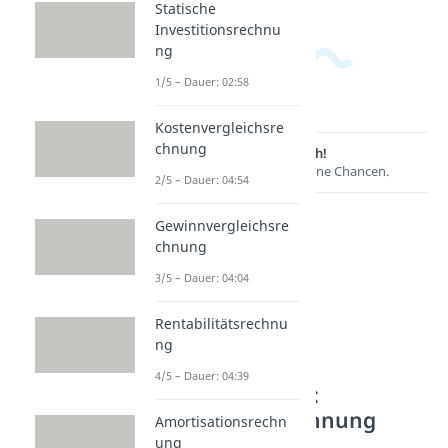
Statische
Investitionsrechnu
ng
1/5 – Dauer: 02:58
Kostenvergleichsre
chnung
Lernen lohnt sich!
Entdecke hier deine Chancen.
2/5 – Dauer: 04:54
Gewinnvergleichsre
chnung
3/5 – Dauer: 04:04
Rentabilitätsrechnu
ng
4/5 – Dauer: 04:39
Weitere Inhalte:
Investitionsrechnung
Amortisationsrechn
ung