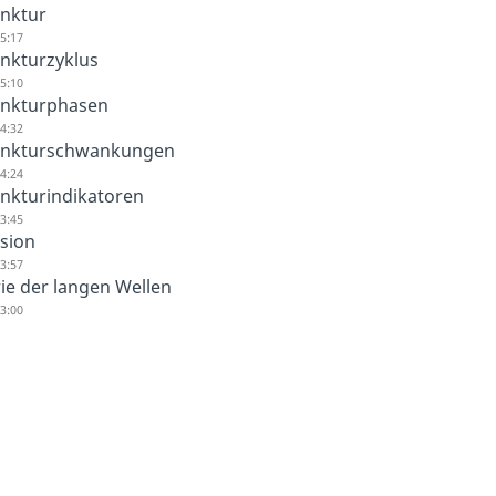
nktur
5:17
nkturzyklus
5:10
nkturphasen
4:32
unkturschwankungen
4:24
nkturindikatoren
3:45
sion
3:57
ie der langen Wellen
3:00