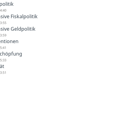
politik
4:40
ive Fiskalpolitik
3:55
sive Geldpolitik
3:59
ntionen
5:41
schöpfung
5:33
tät
3:51