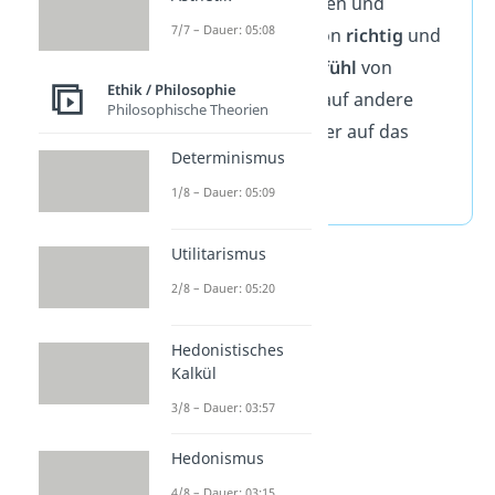
Handlungen, Einsichten und
7/7 – Dauer: 05:08
Aussagen einer Person
richtig
und
wahr
sind. Dieses
Gefühl
von
Ethik / Philosophie
Vertrauen kann sich auf andere
Philosophische Theorien
(Fremdvertrauen) oder auf das
Determinismus
eigene Ich beziehen
1/8 – Dauer: 05:09
(Selbstvertrauen).
Utilitarismus
2/8 – Dauer: 05:20
Hedonistisches
Kalkül
3/8 – Dauer: 03:57
Hedonismus
4/8 – Dauer: 03:15