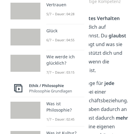
Vertrauen ist eine wichtige Kompetenz
Vertrauen
5/7 – Dauer: 04:28
Vertrauen ist ein
erlerntes Verhalten
und bedeutet, dass du dich auf
Glück
jemanden
verlassen
kannst. Du
glaubst
6/7 – Dauer: 04:55
einer Person, was sie sagt und was sie
tut. Diese Person unterstützt dich und
Wie werde ich
ist ehrlich zu dir, sogar wenn die
glücklich?
Wahrheit unangenehm ist.
7/7 – Dauer: 03:15
Es ist damit die Grundlage für
jede
Ethik / Philosophie
Philosophie Grundlagen
Beziehung
— egal, ob bei einer
Partnerschaft oder Geschäftsbeziehung.
Was ist
Außerdem kannst Aufgaben dadurch an
Philosophie?
andere
abgeben
und hast dadurch
mehr
1/7 – Dauer: 02:45
Zeit und Energie
für deine eigenen
Was ist Kultur?