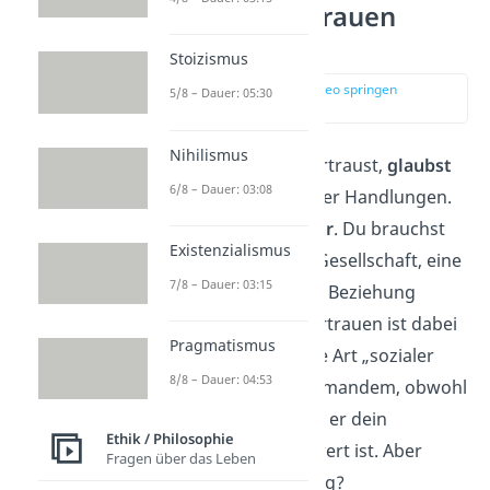
Warum ist Vertrauen
wichtig?
Stoizismus
zur Stelle im Video springen
5/8 – Dauer: 05:30
(00:59)
Nihilismus
Wenn du jemandem vertraust,
glaubst
6/8 – Dauer: 03:08
du seinen Aussagen oder Handlungen.
Du denkst, sie sind
wahr
. Du brauchst
Existenzialismus
Vertrauen
, damit eine Gesellschaft, eine
7/8 – Dauer: 03:15
Freundschaft oder eine Beziehung
funktionieren kann. Vertrauen ist dabei
Pragmatismus
ein
Vorschuss,
also eine Art „sozialer
8/8 – Dauer: 04:53
Kredit“. Du vertraust jemandem, obwohl
du noch nicht weißt, ob er dein
Ethik / Philosophie
Vertrauen überhaupt wert ist. Aber
Fragen über das Leben
warum ist das so wichtig?