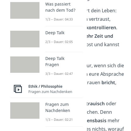
Was passiert
Vertrauen erleichtert dein Leben:
nach dem Tod?
Wenn du jemandem vertraust,
1/3 – Dauer: 04:33
musst du ihn
nicht kontrollieren
.
Deep Talk
Dadurch hast du
mehr Zeit und
2/3 – Dauer: 02:05
Energie
für dich selbst und kannst
entspannter
sein.
Deep Talk
Fragen
Das funktioniert aber nur, wenn sich die
Person auch wirklich an eure Absprache
3/3 – Dauer: 02:47
hält. Wenn sie dein Vertrauen
bricht
,
Ethik / Philosophie
verletzt sie dich.
Fragen zum Nachdenken
Das kann dich
misstrauisch
oder
Fragen zum
Nachdenken
sogar feindselig machen. Denn
1/3 – Dauer: 02:21
wenn keine
Vertrauensbasis
mehr
vorhanden ist, gibt es nichts, worauf