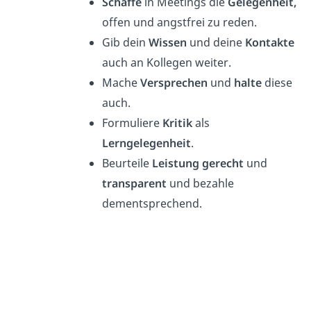
Schaffe
in Meetings die
Gelegenheit,
offen und angstfrei zu reden.
Gib dein
Wissen
und deine
Kontakte
auch an Kollegen weiter.
Mache
Versprechen
und
halte
diese
auch.
Formuliere
Kritik
als
Lerngelegenheit
.
Beurteile
Leistung gerecht
und
transparent
und bezahle
dementsprechend.