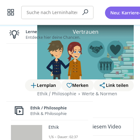
Suche
Neu: Karriere
Lernen lohnt sich!
Entdecke hier deine Chancen.
Lernplan
Merken
Link teilen
Ethik / Philosophie
Werte & Normen
Vertrauen
Ethik / Philosophie
Ethik & Philosophie
Wichtige Inhalte in diesem Video
Ethik
1/6 – Dauer: 02:37