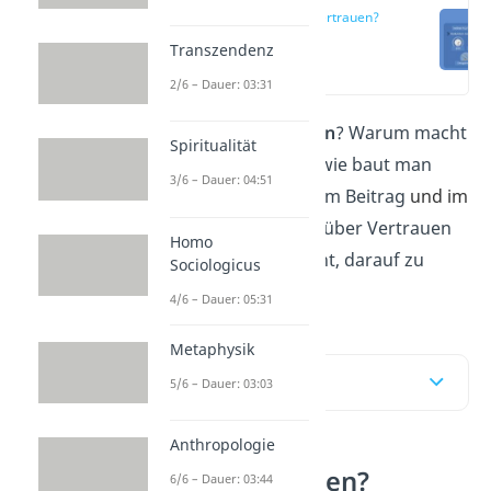
Was ist Vertrauen?
Transzendenz
(00:14)
2/6 – Dauer: 03:31
Was bedeutet
Vertrauen
? Warum macht
Spiritualität
es dich glücklich? Und wie baut man
3/6 – Dauer: 04:51
Vertrauen auf? In diesem Beitrag
und im
Video
e
rfährst du alles über Vertrauen
Homo
und warum es sich lohnt, darauf zu
Sociologicus
setzen!
4/6 – Dauer: 05:31
Metaphysik
Inhaltsübersicht
5/6 – Dauer: 03:03
Anthropologie
Was ist Vertrauen?
6/6 – Dauer: 03:44