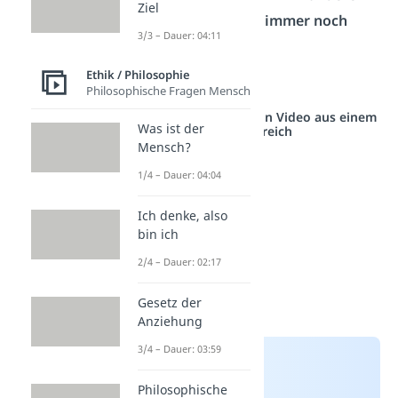
Ziel
Menschen schenkst du
immer noch
3/3 – Dauer: 04:11
Vertrauen
.
Ethik / Philosophie
Doch woran liegt das?
Philosophische Fragen Mensch
Studyflix vernetzt: Hier ein Video aus einem
Was ist der
anderen Bereich
Mensch?
1/4 – Dauer: 04:04
Ich denke, also
bin ich
2/4 – Dauer: 02:17
Gesetz der
Anziehung
3/4 – Dauer: 03:59
Philosophische