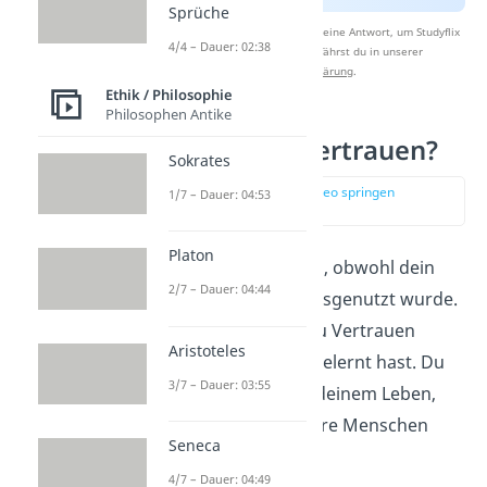
Sprüche
Nach Beantwortung speichern wir deine Antwort, um Studyflix
4/4 – Dauer: 02:38
zu verbessern. Mehr dazu erfährst du in unserer
Datenschutzerklärung
.
Ethik / Philosophie
Philosophen Antike
Wie entsteht Vertrauen?
Sokrates
zur Stelle im Video springen
1/7 – Dauer: 04:53
(01:29)
Platon
Du vertraust Menschen, obwohl dein
2/7 – Dauer: 04:44
Vertrauen schonmal ausgenutzt wurde.
Das liegt daran, dass du Vertrauen
Aristoteles
schon in der
Kindheit
gelernt hast.
Du
3/7 – Dauer: 03:55
erfährst schon früh in deinem Leben,
dass Vertrauen in andere Menschen
Seneca
belohnt
wird.
4/7 – Dauer: 04:49