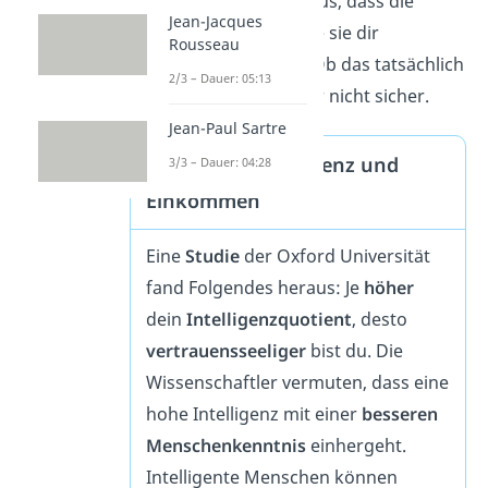
zuversichtlich
davon aus, dass die
Jean-Jacques
Dinge so passieren, wie sie dir
Rousseau
versprochen wurden. Ob das tatsächlich
2/3 – Dauer: 05:13
der Fall ist, ist dabei gar nicht sicher.
Jean-Paul Sartre
Vertrauen, Intelligenz und
3/3 – Dauer: 04:28
Einkommen
Eine
Studie
der Oxford Universität
fand Folgendes heraus: Je
höher
dein
Intelligenzquotient
, desto
vertrauensseeliger
bist du. Die
Wissenschaftler vermuten, dass eine
hohe Intelligenz mit einer
besseren
Menschenkenntnis
einhergeht.
Intelligente Menschen können