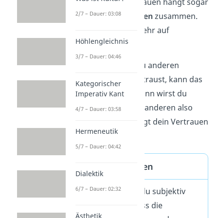
Aufgaben. Hohes Vertrauen hängt sogar
2/7 – Dauer: 03:08
mit
höherem Einkommen
zusammen.
Ein guter Grund, um mehr auf
Höhlengleichnis
Vertrauen zu setzen!
3/7 – Dauer: 04:46
Aber pass auf: Wenn du anderen
Menschen zu leicht vertraust, kann das
Kategorischer
ausgenutzt
werden. Dann wirst du
Imperativ Kant
enttäuscht
. Du solltest anderen also
4/7 – Dauer: 03:58
großzügig, aber überlegt dein Vertrauen
Hermeneutik
schenken.
5/7 – Dauer: 04:42
Definition Vertrauen
Dialektik
6/7 – Dauer: 02:32
Beim Vertrauen bist du subjektiv
davon überzeugt, dass die
Ästhetik