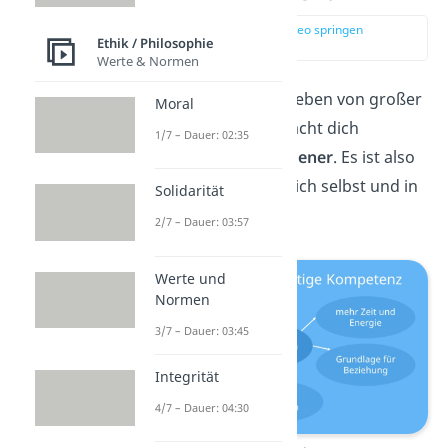
zur Stelle im Video springen
Ethik / Philosophie
(00:14)
Werte & Normen
Vertrauen
ist für dein Leben von großer
Moral
Bedeutung, denn es macht dich
1/7 – Dauer: 02:35
glücklicher
und
zufriedener
. Es ist also
Zeit, das Vertrauen in dich selbst und in
Solidarität
andere zu stärken!
2/7 – Dauer: 03:57
Werte und
Normen
3/7 – Dauer: 03:45
Integrität
4/7 – Dauer: 04:30