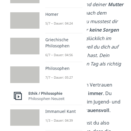
Beispiel
:
Du hast als Kind deiner
Mutter
vertraut, dass sie dich nach dem
Homer
Kindergarten
abholt
. Du musstest dir
5/7 – Dauer: 04:24
deswegen den Tag über
keine Sorgen
machen und konntest glücklich im
Griechische
Philosophen
Kindergarten spielen, weil du dich auf
deine Mutter verlassen hast. Dein
6/7 – Dauer: 04:56
Vertrauen hat sich jeden Tag als richtig
Philosophen
erwiesen.
7/7 – Dauer: 05:27
Die
Erfahrung
, dass sich Vertrauen
lohnt, merkst du dir
für immer
. Du
Ethik / Philosophie
Philosophen Neuzeit
bleibst deswegen auch im Jugend- und
Erwachsenenalter
vertrauensvoll
.
Immanuel Kant
1/3 – Dauer: 04:39
Wenn du
vertraust
, gehst du also