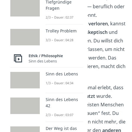
Tiefgründige
ihr eure Beziehung — beruflich oder
Fragen
privat– aufbauen könnt.
2/3 – Dauer: 02:37
Geht das Vertrauen
verloren
, kannst
Trolley Problem
du zusätzlich auch
skeptisch
und
argwöhnisch
werden. Du willst dich
3/3 – Dauer: 04:28
auf keinen mehr verlassen, um nicht
Ethik / Philosophie
nochmal verletzt zu werden. Das
Sinn des Lebens
kann zwar funktionieren, macht dich
Sinn des Lebens
aber auch
einsam
.
1/3 – Dauer: 04:34
Fast jeder hat schon einmal erlebt, dass
sein Vertrauen
ausgenutzt
wurde.
Sinn des Lebens
Trotzdem halten die meisten Menschen
42
an dem
Konzept
„Vertrauen“ fest. Du
2/3 – Dauer: 03:07
vertraust nur der Person nicht mehr, die
Der Weg ist das
dich enttäuscht hat. Aber den
anderen