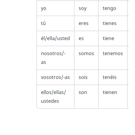
yo
soy
tengo
h
tú
eres
tienes
h
él/ella/usted
es
tiene
h
nosotros/-
somos
tenemos
h
as
vosotros/-as
sois
tenéis
h
ellos/ellas/
son
tienen
h
ustedes