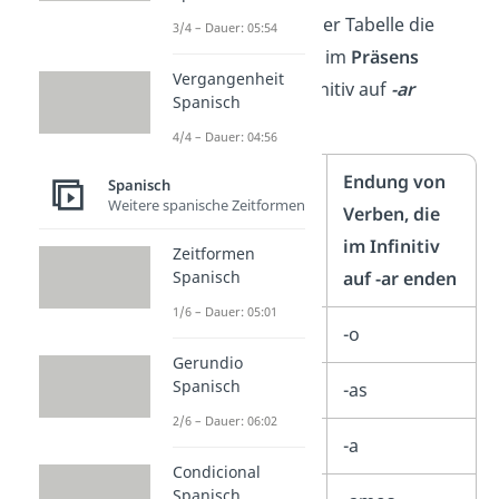
Wir haben dir hier in der Tabelle die
3/4 – Dauer: 05:54
Endungen
der Verben im
Präsens
Vergangenheit
dargestellt, die im Infinitiv auf
-ar
Spanisch
enden:
4/4 – Dauer: 04:56
Person
Endung von
Spanisch
Weitere spanische Zeitformen
Verben, die
im Infinitiv
Zeitformen
auf -ar enden
Spanisch
1/6 – Dauer: 05:01
yo
-o
Gerundio
Spanisch
tú
-as
2/6 – Dauer: 06:02
él/ella/usted
-a
Condicional
Spanisch