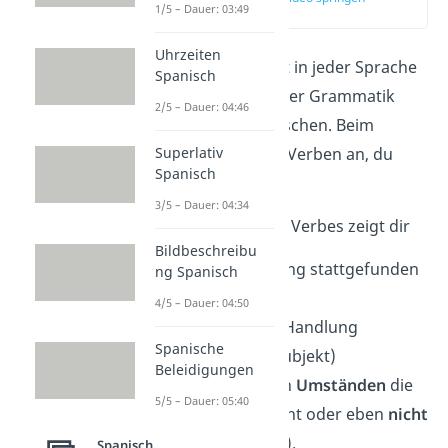
1/5 – Dauer: 03:49
(00:10)
Uhrzeiten
Das
Konjugieren
stellt in jeder Sprache
Spanisch
den
wichtigsten
Teil der Grammatik
2/5 – Dauer: 04:46
dar, so auch im Spanischen. Beim
Konjugieren passt du Verben an, du
Superlativ
Spanisch
veränderst sie also.
3/5 – Dauer: 04:34
Die Konjugation eines Verbes zeigt dir
Bildbeschreibu
wann
eine Handlung stattgefunden
ng Spanisch
hat (Tempus),
4/5 – Dauer: 04:50
wer
oder
was
die Handlung
Spanische
ausgeführt hat (Subjekt)
Beleidigungen
und unter welchen
Umständen
die
5/5 – Dauer: 05:40
Handlung geschieht oder eben
nicht
geschieht (Modus).
Spanisch