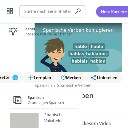
Suche
Neu: Karriere
Lernen lohnt sich!
Entdecke hier deine Chancen.
zettel
Lernplan
Merken
Link teilen
NEU
Spanisch
Spanische Verben
Spanische Verben
Spanisch
konjugieren
Grundlagen Spanisch
Spanisch
Vokabeln
Wichtige Inhalte in diesem Video