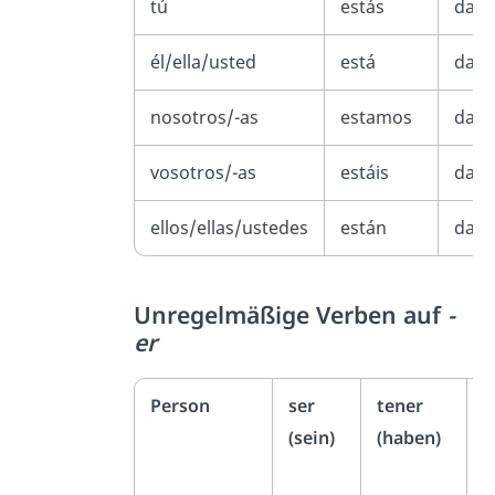
tú
estás
das
él/ella/usted
está
da
nosotros/-as
estamos
dam
vosotros/-as
estáis
dais
ellos/ellas/ustedes
están
dan
Unregelmäßige Verben auf
-
er
Person
ser
tener
h
(sein)
(haben)
(