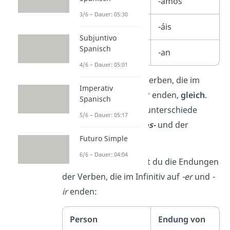
nosotros/-as
-amos
3/6 – Dauer: 05:30
vosotros-as
-áis
Subjuntivo
Spanisch
ellos/ellas/ustedes
-an
4/6 – Dauer: 05:01
Tipp:
Du konjugierst Verben, die im
Imperativ
Infinitiv auf -er oder -ir enden,
gleich
.
Spanisch
Die einzigen Bildungsunterschiede
5/6 – Dauer: 05:17
treten bei der
nosotros-
und der
Futuro Simple
vosotros-
Form auf.
6/6 – Dauer: 04:04
In dieser Tabelle siehst du die Endungen
der Verben, die im Infinitiv auf
-er
und
-
ir
enden:
Person
Endung von