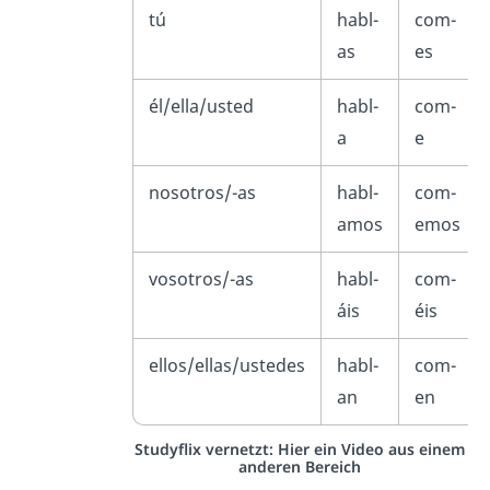
tú
habl-
com-
as
es
él/ella/usted
habl-
com-
a
e
nosotros/-as
habl-
com-
amos
emos
vosotros/-as
habl-
com-
áis
éis
ellos/ellas/ustedes
habl-
com-
an
en
Studyflix vernetzt: Hier ein Video aus einem
anderen Bereich