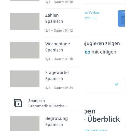
1/4 – Dauer: 04:50
Spanische Verben
Zahlen
konjugieren —
Spanisch
Überblick
(00:10)
2/4 – Dauer: 04:12
Spanische Verben konjugieren
zeigen
Wochentage
Spanisch
wir dir hier und im
Video
mit einigen
3/4 – Dauer: 03:30
Beispielen!
Fragewörter
Spanisch
Inhaltsübersicht
4/4 – Dauer: 05:34
Spanisch
Grammatik & Satzbau
Spanische Verben
konjugieren — Überblick
Begrüßung
Spanisch
zur Stelle im Video springen