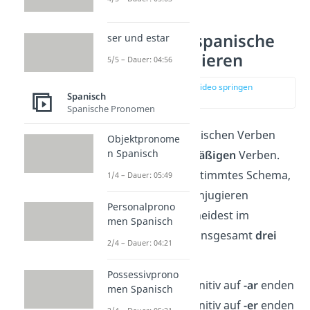
Regelmäßige spanische
ser und estar
Verben konjugieren
5/5 – Dauer: 04:56
zur Stelle im Video springen
Spanisch
(00:50)
Spanische Pronomen
Der
Großteil
der spanischen Verben
Objektpronome
n Spanisch
gehört zu den
regelmäßigen
Verben.
Hierbei gibt es ein bestimmtes Schema,
1/4 – Dauer: 05:49
nach dem du beim Konjugieren
Personalprono
vorgehst. Du unterscheidest im
men Spanisch
Spanischen zwischen insgesamt
drei
2/4 – Dauer: 04:21
Verbgruppen:
Possessivprono
Verben, die im Infinitiv auf
-ar
enden
men Spanisch
Verben, die im Infinitiv auf
-er
enden