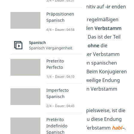
3/4 – Dauer: 05:31
Verben, die im Infinitiv auf
-ir
enden
Präpositionen
Beim Konjugieren der regelmäßigen
Spanisch
Verben beachtest du den
Verbstamm
4/4 – Dauer: 04:58
des jeweiligen Verbes. Das ist der Teil
Spanisch
des Verbes im Infinitiv
ohne
die
Spanisch Vergangenheit
jeweilige Endung. Dieser Verbstamm
Preterito
bleibt bei regelmäßigen spanischen
Perfecto
Verben immer
gleich
. Beim Konjugieren
1/4 – Dauer: 04:10
hängst du dann die jeweilige Endung
der Verbgruppe an den Verbstamm
Imperfecto
Spanisch
hinten an.
2/4 – Dauer: 04:43
Beim Verb
habl
ar
beispielsweise, ist die
Endung
–
ar
. Nimmst du diese Endung
Pretérito
Indefinido
weg, erhältst du den Verbstamm
habl
–
.
Spanisch