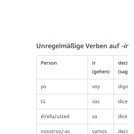
Unregelmäßige Verben auf
-ir
Person
ir
decir
(gehen)
(sagen
yo
voy
digo
tú
vas
dices
él/ella/usted
va
dice
nosotros/-as
vamos
decim