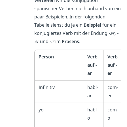
Vertiefen
wir die Konjugation
spanischer Verben noch anhand von ein
paar Beispielen. In der folgenden
Tabelle siehst du je ein
Beispiel
für ein
konjugiertes Verb mit der Endung
-ar, -
er
und
-ir
im
Präsens
.
Person
Verb
Verb
auf -
auf -
ar
er
Infinitiv
habl-
com-
ar
er
yo
habl-
com-
o
o