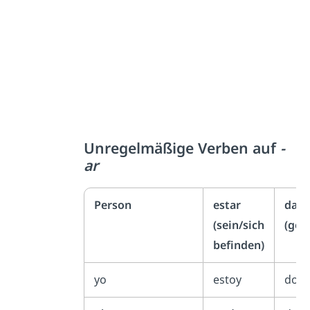
Unregelmäßige Verben auf
-
ar
Person
estar
dar
(sein/sich
(geb
befinden)
yo
estoy
doy