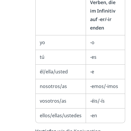
Verben, die
im Infinitiv
auf -er/-ir
enden
yo
-o
tú
-es
él/ella/usted
-e
nosotros/as
-emos/-imos
vosotros/as
-éis/-ís
ellos/ellas/ustedes
-en