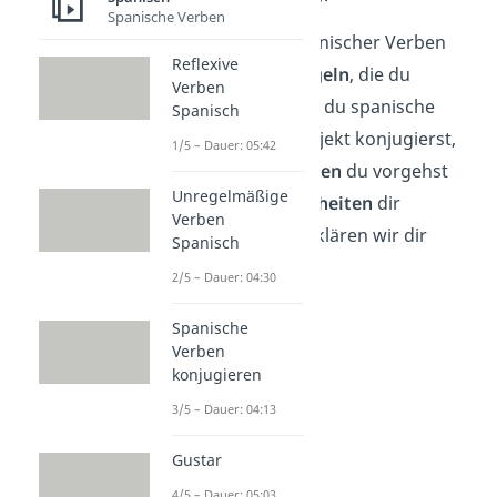
Spanische Verben
Beim Konjugieren spanischer Verben
Reflexive
gibt es bestimmte
Regeln
, die du
Verben
beachten solltest.
Wie
du spanische
Spanisch
Verben nach dem Subjekt konjugierst,
1/5 – Dauer: 05:42
nach welchen
Prinzipien
du vorgehst
Unregelmäßige
und welche
Besonderheiten
dir
Verben
begegnen können, erklären wir dir
Spanisch
jetzt.
2/5 – Dauer: 04:30
Spanische
Verben
konjugieren
3/5 – Dauer: 04:13
Gustar
4/5 – Dauer: 05:03