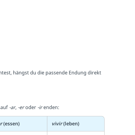
test, hängst du die passende Endung direkt
 auf
-ar
,
-er
oder
-ir
enden:
r
(essen)
vivir
(leben)