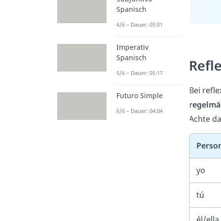
Spanisch
4/6 – Dauer: 05:01
Imperativ
Spanisch
Refl
5/6 – Dauer: 05:17
Bei refl
Futuro Simple
regelmä
6/6 – Dauer: 04:04
Achte da
Perso
yo
tú
él/ella