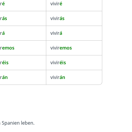
r
é
vivir
é
r
ás
vivir
ás
r
á
vivir
á
r
emos
vivir
emos
r
éis
vivir
éis
r
án
vivir
án
n Spanien leben.