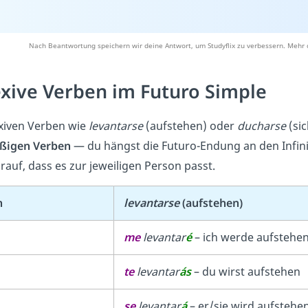
Nach Beantwortung speichern wir deine Antwort, um Studyflix zu verbessern. Mehr 
exive Verben im Futuro Simple
exiven Verben wie
levantarse
(aufstehen) oder
ducharse
(sic
ßigen Verben
— du hängst die Futuro-Endung an den Infinit
rauf, dass es zur jeweiligen Person passt.
n
levantarse
(aufstehen)
me
levantar
é
– ich werde aufstehe
te
levantar
ás
– du wirst aufstehen
se
levantar
á
– er/sie wird aufstehe