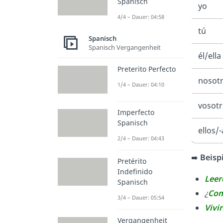
Spanisch
yo
4/4 – Dauer: 04:58
tú
Spanisch
Spanisch Vergangenheit
él/ella
Preterito Perfecto
nosotr
1/4 – Dauer: 04:10
vosotr
Imperfecto
Spanisch
ellos/-
2/4 – Dauer: 04:43
➡️
Beisp
Pretérito
Indefinido
Leer
Spanisch
¿
Com
3/4 – Dauer: 05:54
Vivi
Vergangenheit