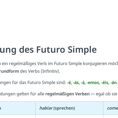
dung des Futuro Simple
ein regelmäßiges Verb im Futuro Simple konjugieren möch
rundform
des Verbs (Infinitiv).
ngen für das Futuro Simple sind:
-é, -ás, -á, -emos, -éis, -án
.
dungen gelten für alle
regelmäßigen Verben
— egal ob sie
n
hablar
(sprechen)
come