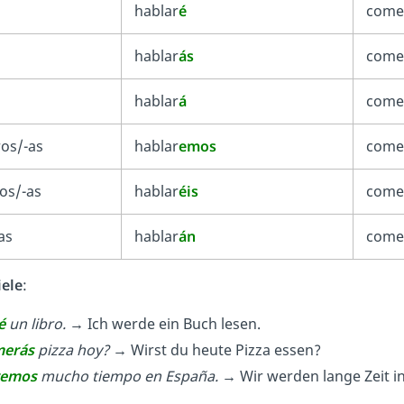
hablar
é
come
hablar
ás
come
hablar
á
come
os/-as
hablar
emos
come
os/-as
hablar
éis
come
as
hablar
án
come
iele
:
é
un libro.
→
Ich werde ein Buch lesen.
erás
pizza hoy?
→
Wirst du heute Pizza essen?
remos
mucho tiempo en España.
→
Wir werden lange Zeit i