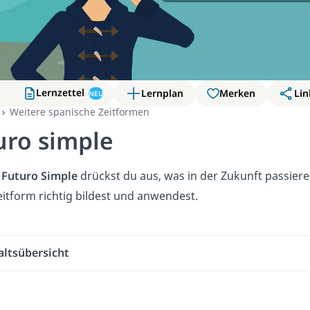
Lernzettel
t
Lernplan
Merken
Lin
NEU
Weitere spanische Zeitformen
uro simple
m
Futuro Simple
drückst du aus, was in der Zukunft passiere
eitform richtig bildest und anwendest.
altsübersicht