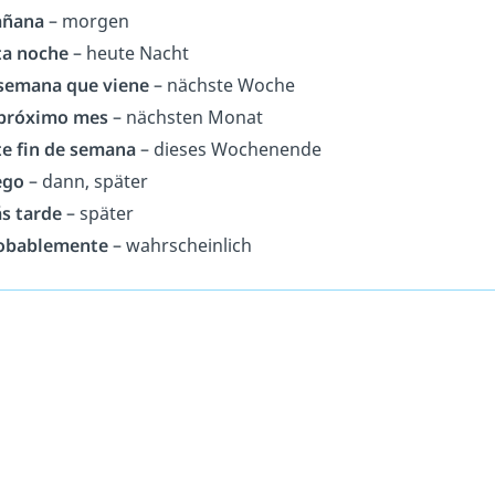
ñana
– morgen
ta noche
– heute Nacht
 semana que viene
– nächste Woche
 próximo mes
– nächsten Monat
te fin de semana
– dieses Wochenende
ego
– dann, später
s tarde
– später
obablemente
– wahrscheinlich