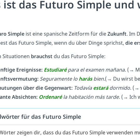
 ist das Futuro Simple und
uro Simple
ist eine spanische Zeitform für die
Zukunft
. Im 
st das Futuro Simple, wenn du über Dinge sprichst,
die e
n Situationen
brauchst
du das Futuro Simple:
nftige Ereignisse:
Estudiaré
para el examen mañana.
(
→
M
nftsvermutung:
Seguramente lo
harás
bien.
(
→
Du wirst be
utungen über die Gegenwart:
Todavía
estará
dormido.
(
ante Absichten:
Ordenaré
la habitación más tarde.
(
→
Ich 
lwörter für das Futuro Simple
Wörter zeigen dir, dass du das Futuro Simple verwenden m