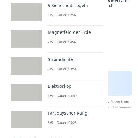
Studyflix vernetzt: Hier ein Video aus
5 Sicherheitsregeln
einem anderen Bereich
1/5 – Dauer: 02:42
Magnetfeld der Erde
2/5 – Dauer: 04:42
Stromdichte
3/5 – Dauer: 03:54
Elektroskop
4/5 – Dauer: 04:49
Nach Beantwortung speichern wir deine Antwort, um
Studyflix zu verbessern. Mehr dazu erfährst du in unserer
Faradayscher Käfig
Datenschutzerklärung
.
5/5 – Dauer: 05:28
NPN Transistor