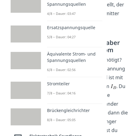
Kollektorstrom
dargestellt, der
Spannungsquellen
aber vom Kollektor zum Emitter
4/8 – Dauer: 03:47
fließt.
Ersatzspannungsquelle
5/8 – Dauer: 04:27
Kleiner Basisstrom, aber
großer Kollektorstrom
Äquivalente Strom- und
Und was hast du dafür benötigt?
Spannungsquellen
Nur eine relativ geringe Spannung
6/8 – Dauer: 02:56
, was gleichbedeutend ist mit
Stromteiler
einem geringen Basisstrom
. Du
7/8 – Dauer: 04:16
hast also diese drei dotierte
Schichten, die klug miteinander
Brückengleichrichter
verbunden sind. Indem du dann die
8/8 – Dauer: 05:05
Basis kurz anpustest (geringer
Basisstrom
), verursachst du