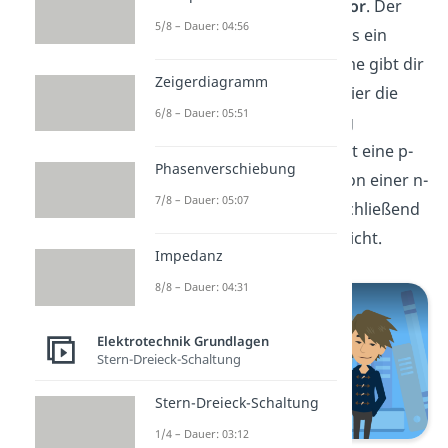
Partner, den
PNP Transistor
. Der
5/8 – Dauer: 04:56
PNP Transistor ist ebenfalls ein
Bipolartransistor. Der Name gibt dir
Zeigerdiagramm
schon den Hinweis, dass hier die
6/8 – Dauer: 05:51
Reihenfolge der Dotierung
unterschiedlich ist: Du hast eine p-
Phasenverschiebung
dotierte Schicht, gefolgt von einer n-
7/8 – Dauer: 05:07
dotierten Schicht und anschließend
wieder eine p-dotierte Schicht.
Impedanz
8/8 – Dauer: 04:31
Elektrotechnik Grundlagen
Stern-Dreieck-Schaltung
Stern-Dreieck-Schaltung
1/4 – Dauer: 03:12