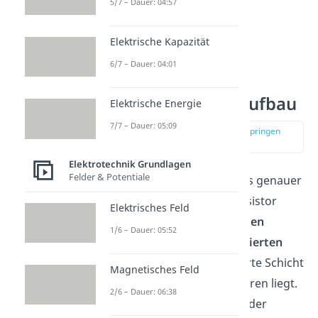
5/7 – Dauer: 04:57
Elektrische Kapazität
6/7 – Dauer: 04:01
NPN Transistor Aufbau
Elektrische Energie
7/7 – Dauer: 05:09
zur Stelle im Video springen
(00:47)
Elektrotechnik Grundlagen
Felder & Potentiale
Lass uns den Aufbau etwas genauer
anschauen. Der NPN Transistor
Elektrisches Feld
besteht aus
zwei n-dotierten
1/6 – Dauer: 05:52
Schichten
und
einer p-dotierten
Schicht
, wobei die p-dotierte Schicht
Magnetisches Feld
zwischen den beiden anderen liegt.
2/6 – Dauer: 06:38
Die n-dotierte Schicht, die der