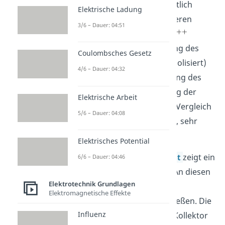
Emitter sein soll, ist wesentlich
Elektrische Ladung
stärker dotiert als die anderen
3/6 – Dauer: 04:51
beiden Schichten (durch
symbolisiert). Die Dotierung des
Coulombsches Gesetz
Kollektors (durch
symbolisiert)
4/6 – Dauer: 04:32
liegt zwischen der Dotierung des
Emitters und der Dotierung der
Elektrische Arbeit
Basis. Die p-Schicht ist, im Vergleich
5/6 – Dauer: 04:08
zu den beiden n-Schichten, sehr
dünn.
Elektrisches Potential
Aus jeder
Halbleiterschicht
zeigt ein
6/6 – Dauer: 04:46
Anschluss nach draußen. An diesen
Elektrotechnik Grundlagen
Anschlüssen kannst du
Elektromagnetische Effekte
Spannungsquellen anschließen. Die
Influenz
Spannung zwischen dem Kollektor