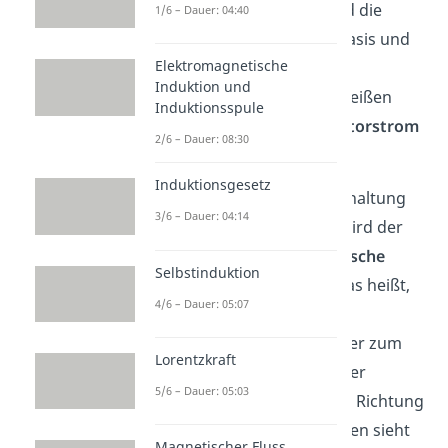
und Emitter heißt
und die
1/6 – Dauer: 04:40
Spannung zwischen der Basis und
Elektromagnetische
dem Emitter
. Die
Induktion und
entsprechenden Ströme heißen
Induktionsspule
Basisstrom
und
Kollektorstrom
2/6 – Dauer: 08:30
.
Induktionsgesetz
Beachte:
Wenn du eine Schaltung
3/6 – Dauer: 04:14
vor dir liegen hast, dann wird der
Strom immer in die
technische
Selbstinduktion
Stromrichtung
gezeigt. Das heißt,
4/6 – Dauer: 05:07
während zum Beispiel die
Elektronen (
) vom Emitter zum
Lorentzkraft
Kollektor fließen, wird in der
5/6 – Dauer: 05:03
Schaltung die umgekehrte Richtung
dargestellt. Im Schaltzeichen sieht
Magnetischer Fluss