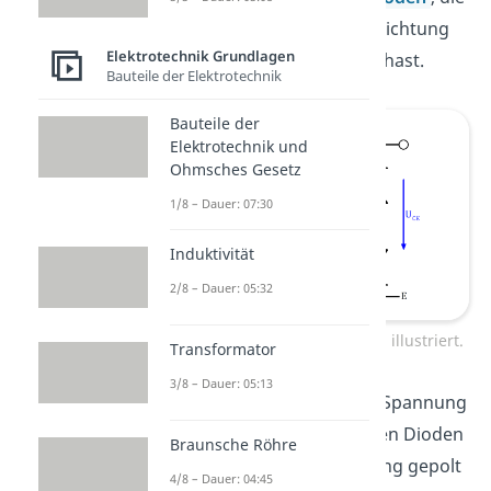
du in entgegengesetzter Richtung
Elektrotechnik Grundlagen
miteinander „verbunden“ hast.
Bauteile der Elektrotechnik
Bauteile der
Elektrotechnik und
Ohmsches Gesetz
1/8 – Dauer: 07:30
Induktivität
2/8 – Dauer: 05:32
NPN Transistor durch Dioden illustriert.
Transformator
3/8 – Dauer: 05:13
Das heißt, egal wie du die Spannung
wählst, eine der beiden Dioden
Braunsche Röhre
wird immer in Sperrrichtung gepolt
4/8 – Dauer: 04:45