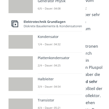
Emitter werden zusätzlich vom
Generator Physik
Pluspol der Spannung
6/6 – Dauer: 04:08
angezogen. Die Basis ist aber sehr
dünn, weshalb die meisten
Elektrotechnik Grundlagen
Diskrete Bauelemente & Kondensatoren
Elektronen direkt weiter zum
Kollektor gehen.
Kondensator
1/4 – Dauer: 04:32
Das heißt:
Ein Teil der Elektronen
aus dem Emitter gehen durch
Plattenkondensator
Rekombination verloren, ein
2/4 – Dauer: 04:25
anderer Teil wird durch den Pluspol
von
angezogen. Weil aber die
Halbleiter
Basis nur
leicht dotiert und sehr
3/4 – Dauer: 04:54
dünn
ist, schafft es der Großteil der
Elektronen weiter in den Kollektor.
Transistor
Und wie viele Elektronen gehen
4/4 – Dauer: 05:21