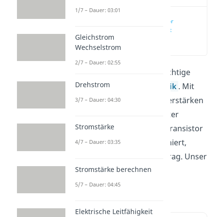
1/7 – Dauer: 03:01
NPN Transistor
einfach erklärt
Gleichstrom
(00:14)
Wechselstrom
2/7 – Dauer: 02:55
NPN Transistoren
sind wichtige
Drehstrom
Bauteile der Elektrotechnik
. Mit
ihnen kannst du Ströme verstärken
3/7 – Dauer: 04:30
oder sie als ON/OFF-Schalter
Stromstärke
verwenden. Wie ein NPN Transistor
aufgebaut ist und funktioniert,
4/7 – Dauer: 03:35
erfährst du in diesem Beitrag. Unser
Stromstärke berechnen
Video
dazu erklärt dir das
Wichtigste in kurzer Zeit.
5/7 – Dauer: 04:45
Elektrische Leitfähigkeit