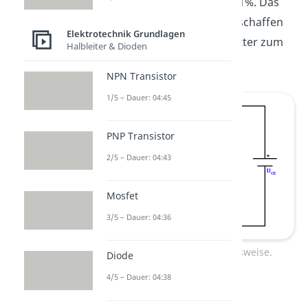
dabei verloren? Nur etwa 1%. Das
heißt 99% der Elektronen schaffen
Elektrotechnik Grundlagen
den ganzen Weg vom Emitter zum
Halbleiter & Dioden
Kollektor.
NPN Transistor
1/5 – Dauer: 04:45
PNP Transistor
2/5 – Dauer: 04:43
Mosfet
3/5 – Dauer: 04:36
NPN Transistor Funktionsweise.
Diode
4/5 – Dauer: 04:38