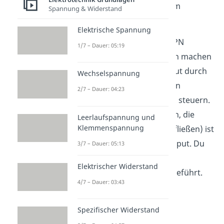
Luftstrom vom Emitter zum
Spannung & Widerstand
Kollektor.
Elektrische Spannung
Was du dann mit einem NPN
1/7 – Dauer: 05:19
Transistor im Wesentlichen machen
kannst, ist den Stromoutput durch
Wechselspannung
einen kleinen, sogenannten
2/7 – Dauer: 04:23
Basisstrom (dem Input) zu steuern.
Der Output (die Elektronen, die
Leerlaufspannung und
Klemmenspannung
über den Kollektor hinausfließen) ist
dabei viel größer als der Input. Du
3/7 – Dauer: 05:13
hast also erfolgreich eine
Elektrischer Widerstand
Stromverstärkung
durchgeführt.
4/7 – Dauer: 03:43
Spezifischer Widerstand