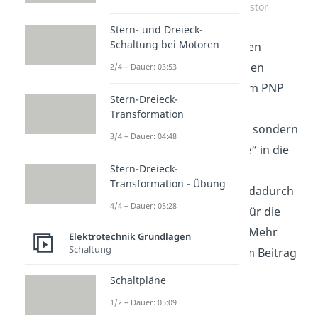
Zum Video: PNP Transistor
Stern- und Dreieck-
Schaltung bei Motoren
Wenn wir wieder zu unseren
Anschauung mit zwei Dioden
2/4 – Dauer: 03:53
zurückkehren, hast du beim PNP
Stern-Dreieck-
Transistor nicht zwei
Transformation
entgegengesetzte Dioden, sondern
3/4 – Dauer: 04:48
zwei Dioden, deren „Spitze“ in die
Stern-Dreieck-
selbe Richtung zeigen. Im
Transformation - Übung
Wesentlichen ändern sich dadurch
4/4 – Dauer: 05:28
die Richtungen der Pfeile für die
Spannungen und Ströme. Mehr
Elektrotechnik Grundlagen
Schaltung
dazu findest du in unserem Beitrag
hier
.
Schaltpläne
1/2 – Dauer: 05:09