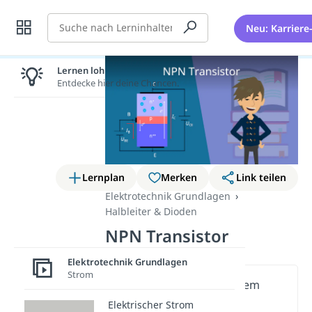
Suche
Neu: Karriere
Lernen lohnt sich!
Entdecke hier deine Chancen.
Lernplan
Merken
Link teilen
Elektrotechnik Grundlagen
Halbleiter & Dioden
NPN Transistor
Elektrotechnik Grundlagen
Strom
Wichtige Inhalte in diesem
Video
Elektrischer Strom