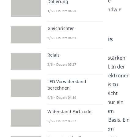
in Sperrrichtung gepolt. Die
Dotierung
Situation hat sich also irgendwie
1/6 – Dauer: 04:27
nicht wirklich geändert.
Gleichrichter
Vom Emitter zur Basis
2/6 – Dauer: 04:57
Aber hier kommen die
Relais
verschiedenen Dotierungsstärken
3/6 – Dauer: 05:27
und Schichtdicken ins Spiel. In der
unteren Diode beginnen Elektronen
LED Vorwiderstand
aus dem Emitter in die Basis zu
berechnen
gehen. Weil die Basis nur leicht
4/6 – Dauer: 04:14
dotiert ist, rekombinieren nur ein
paar der Elektronen aus dem
Widerstand Farbcode
Emitter mit Löchern in der Basis. Ein
5/6 – Dauer: 03:32
paar der Elektronen aus dem