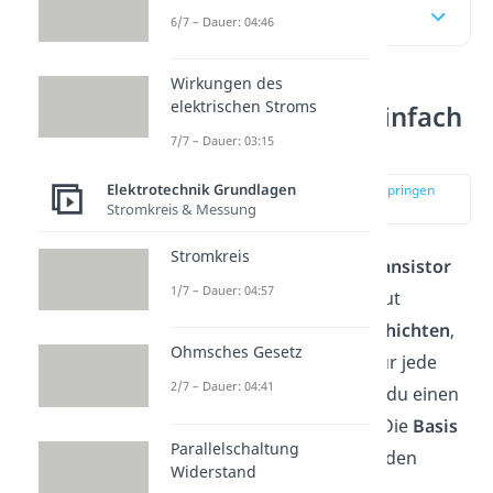
Inhaltsübersicht
6/7 – Dauer: 04:46
Wirkungen des
elektrischen Stroms
NPN Transistor einfach
erklärt
7/7 – Dauer: 03:15
Elektrotechnik Grundlagen
zur Stelle im Video springen
(00:14)
Stromkreis & Messung
Stromkreis
Du kannst dir den
NPN Transistor
1/7 – Dauer: 04:57
wie ein Sandwich aufgebaut
vorstellen: Du hast
drei Schichten
,
Ohmsches Gesetz
die übereinanderliegen. Für jede
2/7 – Dauer: 04:41
dieser drei Schichten hast du einen
Anschluss nach draußen: Die
Basis
Parallelschaltung
(B), den
Kollektor
(C) und den
Widerstand
Emitter
(E).