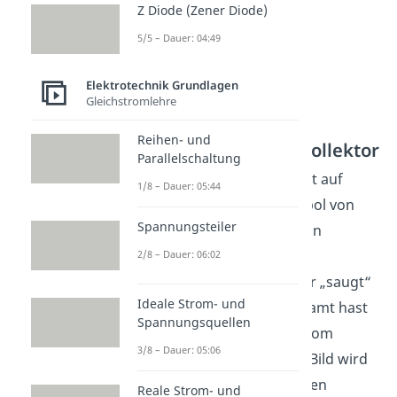
Z Diode (Zener Diode)
5/5 – Dauer: 04:49
Elektrotechnik Grundlagen
Gleichstromlehre
Reihen- und
Von der Basis zum Kollektor
Parallelschaltung
In der oberen Diode wartet auf
1/8 – Dauer: 05:44
diese Elektronen der Pluspol von
Spannungsteiler
. Dadurch werden sie in
Richtung des Kollektors
2/8 – Dauer: 06:02
beschleunigt; der Kollektor „saugt“
Ideale Strom- und
die Elektronen auf. Insgesamt hast
Spannungsquellen
du also einen Stromfluss vom
3/8 – Dauer: 05:06
Emitter zum Kollektor. Im Bild wird
das üblicherweise durch den
Reale Strom- und