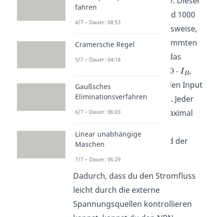
griechischen Buchstaben
. Dieser
fahren
Faktor kann zwischen 4 und 1000
4/7 – Dauer: 08:53
liegen. Für
beispielsweise,
würdest du für einen bestimmten
Cramersche Regel
Basisstrom
als Output das
5/7 – Dauer: 04:18
fünfzigfache davon, also
,
erhalten. Du kannst aber den Input
Gaußsches
Eliminationsverfahren
nicht beliebig groß wählen. Jeder
Transistor besitzt einen maximal
6/7 – Dauer: 06:03
zulässigen Basisstrom.
Linear unabhängige
Überschreitest du ihn, wird der
Maschen
Transistor zerstört.
7/7 – Dauer: 06:29
Dadurch, dass du den Stromfluss
leicht durch die externe
Spannungsquellen kontrollieren