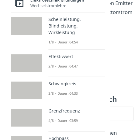
Elektrotechnik Grundlagen
einen großen Luftstrom von Emitter
Wechselstromlehre
zu Kollektor (großer Kollektorstrom
Scheinleistung,
).
Blindleistung,
Wirkleistung
1/8 – Dauer: 04:54
Effektivwert
2/8 – Dauer: 04:47
Schwingkreis
3/8 – Dauer: 04:33
NPN PNP Vergleich
Grenzfrequenz
zum Video springen
4/8 – Dauer: 03:59
Der NPN Transistor hat einen
Hochpass