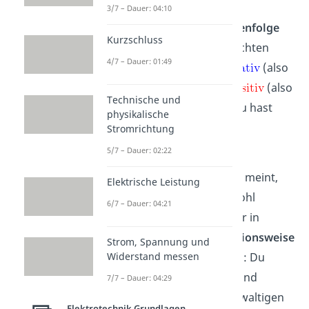
3/7 – Dauer: 04:10
Mit
wird dir die
Reihenfolge
Kurzschluss
der
Dotierung
dieser Schichten
4/7 – Dauer: 01:49
mitgeteilt:
steht für
(also
n-Dotierung) und
für
(also
Technische und
p-Dotierung). Das heißt, du hast
physikalische
zwei
p-n-Übergänge
.
Stromrichtung
5/7 – Dauer: 02:22
Der NPN Transistor ist ein
Bipolartransistor
.
Bipolar
meint,
Elektrische Leistung
dass für die Funktion sowohl
6/7 – Dauer: 04:21
Elektronen
als auch Löcher in
Bewegung sind. Die
Funktionsweise
Strom, Spannung und
kannst du dir so vorstellen: Du
Widerstand messen
pustest die Basis kurz an und
7/7 – Dauer: 04:29
erzeugt dadurch einen gewaltigen
Elektrotechnik Grundlagen