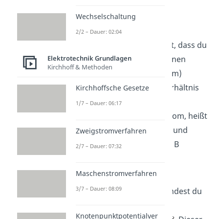
NPN Transistor
Wechselschaltung
Anwendung
2/2 – Dauer: 02:04
Wir hatten bereits erwähnt, dass du
mit dem NPN Transistor einen
Elektrotechnik Grundlagen
Kirchhoff & Methoden
Strominput (den Basisstrom)
verstärken kannst. Das Verhältnis
Kirchhoffsche Gesetze
von Output zu Input, also
1/7 – Dauer: 06:17
Kollektorstrom zu Basisstrom, heißt
Stromverstärkungsfaktor
und
Zweigstromverfahren
bekommt den Buchstaben B
2/7 – Dauer: 07:32
.
Maschenstromverfahren
3/7 – Dauer: 08:09
Statt den Buchstaben
findest du
dafür manchmal auch den
Knotenpunktpotentialver