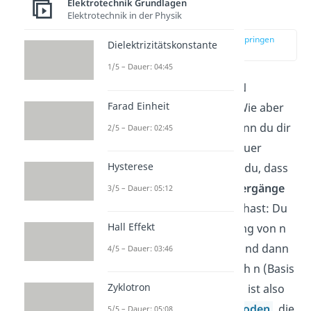
Elektrotechnik Grundlagen
Funktion
Elektrotechnik in der Physik
zur Stelle im Video springen
Dielektrizitätskonstante
(02:27)
1/5 – Dauer: 04:45
Du weißt nun, wie der NPN
Farad Einheit
Transistor aufgebaut ist. Wie aber
funktioniert er genau? Wenn du dir
2/5 – Dauer: 02:45
den Aufbau nochmal genauer
Hysterese
anschaust, dann erkennst du, dass
du im Prinzip
zwei p-n-Übergänge
3/5 – Dauer: 05:12
miteinander „verbunden“ hast: Du
Hall Effekt
hast einmal einen Übergang von n
nach p (Emitter zu Basis) und dann
4/5 – Dauer: 03:46
einen Übergang von p nach n (Basis
Zyklotron
zu Kollektor). Die Situation ist also
ähnlich zu der von
zwei Dioden
, die
5/5 – Dauer: 05:08