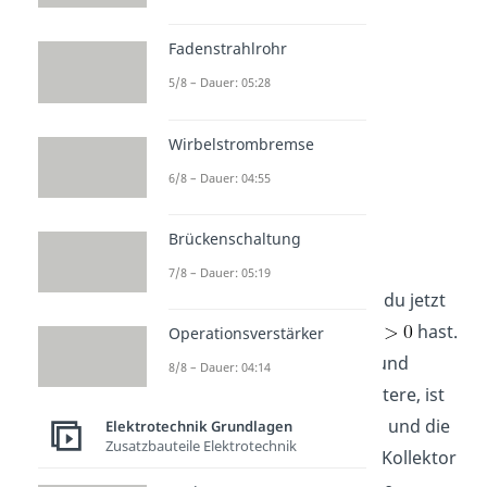
sein. Es fließt kein Strom.
Fadenstrahlrohr
5/8 – Dauer: 05:28
Wirbelstrombremse
6/8 – Dauer: 04:55
Brückenschaltung
und
7/8 – Dauer: 05:19
Nehmen wir aber an, dass du jetzt
sowohl
und
hast.
Operationsverstärker
Die Diode zwischen Basis und
8/8 – Dauer: 04:14
Emitter, also im Bild die untere, ist
dann in Durchlassrichtung und die
Elektrotechnik Grundlagen
Zusatzbauteile Elektrotechnik
Diode zwischen Basis und Kollektor