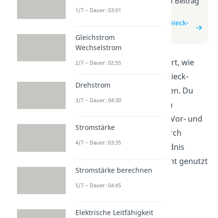
Weitere Infos erhältst du im Beitrag
1/7 – Dauer: 03:01
zum Video
zum Beitrag: Stern- und Dreieck-
Schaltung bei Motoren
Gleichstrom
Wechselstrom
In diesem Video wird erklärt, wie
2/7 – Dauer: 02:55
Motoren in Stern- und Dreieck-
Drehstrom
Schaltung betrieben werden. Du
3/7 – Dauer: 04:30
lernst, wie die Schaltungen
funktionieren und welche Vor- und
Stromstärke
Nachteile sie haben. Dadurch
4/7 – Dauer: 03:35
bekommst du ein Verständnis
dafür, wie Motoren effizient genutzt
Stromstärke berechnen
werden können.
5/7 – Dauer: 04:45
Elektrische Leitfähigkeit