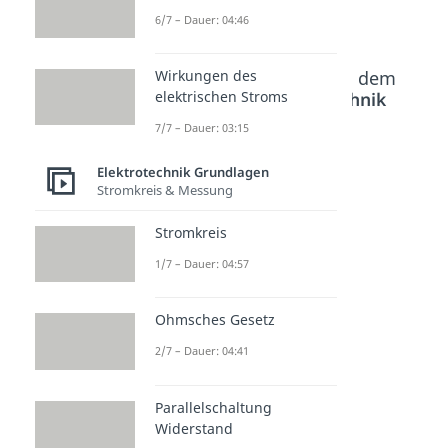
6/7 – Dauer: 04:46
Wirkungen des
Beliebte Inhalte aus dem
elektrischen Stroms
Bereich
Elektrotechnik
Grundlagen
7/7 – Dauer: 03:15
Elektrotechnik Grundlagen
Stern-
Schaltpl
Wechsel
Stromkreis & Messung
Dreieck-
äne
schaltun
Transfo
Dauer: 05:09
g
Stromkreis
rmation
Dauer: 02:04
1/7 – Dauer: 04:57
Dauer: 04:48
Ohmsches Gesetz
2/7 – Dauer: 04:41
Parallelschaltung
Widerstand