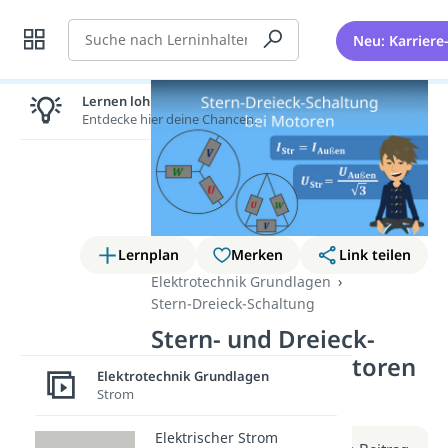
Suche
Neu: Karriere
Lernen lohnt sich!
Entdecke hier deine Chancen.
Lernplan
Merken
Link teilen
Elektrotechnik Grundlagen
Stern-Dreieck-Schaltung
Stern- und Dreieck-
Schaltung bei Motoren
Elektrotechnik Grundlagen
(Video)
Strom
Elektrischer Strom