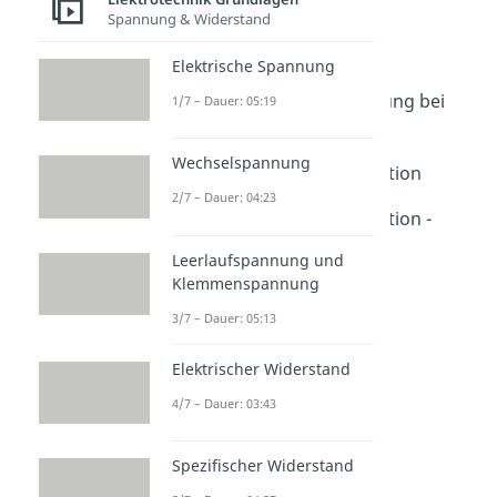
Spannung & Widerstand
Stern-Dreieck-Schaltung
Stern-Dreieck-Schaltung
Elektrische Spannung
Dauer: 03:12
Stern- und Dreieck-Schaltung bei
1/7 – Dauer: 05:19
Motoren
Dauer: 03:53
Wechselspannung
Stern-Dreieck-Transformation
Dauer: 04:48
2/7 – Dauer: 04:23
Stern-Dreieck-Transformation -
Übung
Leerlaufspannung und
Dauer: 05:28
Klemmenspannung
3/7 – Dauer: 05:13
Elektrischer Widerstand
4/7 – Dauer: 03:43
Spezifischer Widerstand