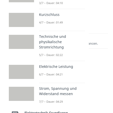
3/7 – Dauer: 04:10
Kurzschluss
4/7 – Dauer: 01:49
Technische und
Lernen lohnt sich!
physikalische
Entdecke hier deine Chancen.
Stromrichtung
5/7 – Dauer: 02:22
Elektrische Leistung
6/7 – Dauer: 04:21
Strom, Spannung und
Widerstand messen
Weitere Inhalte:
7/7 – Dauer: 04:29
Elektrotechnik
Grundlagen
Elektrotechnik Grundlagen