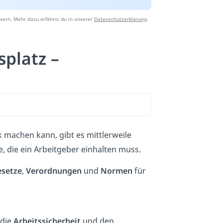
sern. Mehr dazu erfährst du in unserer
Datenschutzerklärung
.
platz –
k machen kann, gibt es mittlerweile
, die ein Arbeitgeber einhalten muss.
esetze
,
Verordnungen
und
Normen
für
 die
Arbeitssicherheit
und den