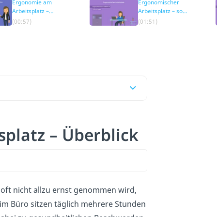
Ergonomie am
Ergonomischer
Arbeitsplatz –
Arbeitsplatz – so
Richtlinien
sieht er aus
(00:57)
(01:51)
platz – Überblick
 oft nicht allzu ernst genommen wird,
r im Büro sitzen täglich mehrere Stunden