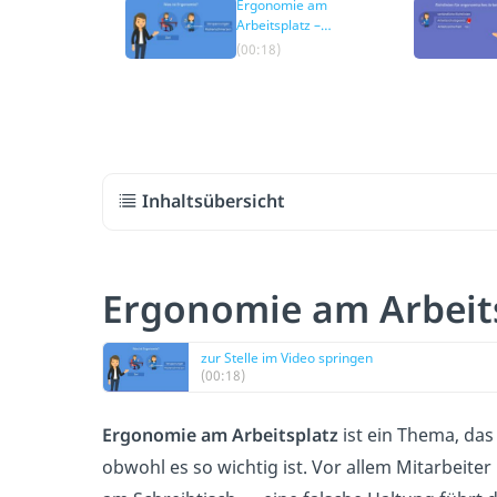
Ergonomie am
Arbeitsplatz –
Überblick
(00:18)
Inhaltsübersicht
Ergonomie am Arbeits
zur Stelle im Video springen
(00:18)
Ergonomie am Arbeitsplatz
ist ein Thema, das
obwohl es so wichtig ist. Vor allem Mitarbeite