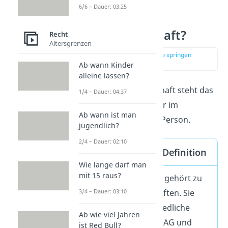
6/6 – Dauer: 03:25
Was ist eine
Kapitalgesellschaft?
Recht
Altersgrenzen
zur Stelle im Video springen
(00:13)
Ab wann Kinder
alleine lassen?
Bei einer Kapitalgesellschaft steht das
1/4 – Dauer: 04:37
Kapital der Gesellschafter im
Ab wann ist man
Vordergrund, nicht ihre Person.
jugendlich?
2/4 – Dauer: 02:10
Kapitalgesellschaft Definition
Wie lange darf man
mit 15 raus?
Die Kapitalgesellschaft gehört zu
den Handelsgesellschaften. Sie
3/4 – Dauer: 03:10
umfasst drei unterschiedliche
Ab wie viel Jahren
Rechtsformen: GmbH, AG und
ist Red Bull?