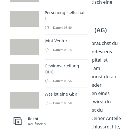
wird aus der UG automatisch eine
GmbH.
Personengesellschaf
t
2/5 – Dauer: 05:40
Aktiengesellschaft (AG)
Joint Venture
Um eine AG zu gründen brauchst du
3/5 – Dauer: 03:14
ein
Grundkapital
von
mindestens
50.000€
. Dieses Grundkapital ist
Gewinnverteilung
zerlegt in
Aktien
(Anteile am
OHG
Unternehmen). Aktien kannst du an
4/5 – Dauer: 03:54
der Börse kaufen und wieder
verkaufen. Wenn du Aktien eines
Was ist eine GbR?
Unternehmens erwirbst, wirst du
5/5 – Dauer: 03:50
Aktionär.
Als Aktionär hast du
abhängig von der Höhe deiner Anteile
Recht
Kaufmann
gewisse Stimm- und Beschlussrechte,