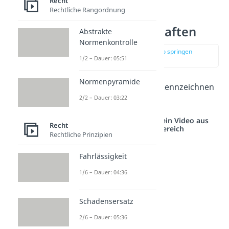
Recht
Rechtliche Rangordnung
Merkmale von
Kapitalgesellschaften
Abstrakte
Normenkontrolle
zur Stelle im Video springen
1/2 – Dauer: 05:51
(02:57)
Normenpyramide
Die folgenden Kriterien kennzeichnen
2/2 – Dauer: 03:22
eine Kapitalgesellschaft:
Studyflix vernetzt: Hier ein Video aus
Recht
einem anderen Bereich
Rechtliche Prinzipien
Fahrlässigkeit
1/6 – Dauer: 04:36
Schadensersatz
2/6 – Dauer: 05:36