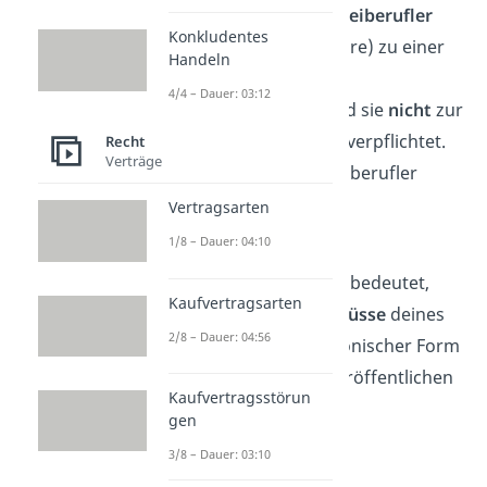
Ausnahme
: Wenn sich
Freiberufler
Konkludentes
(Ärzte, Anwälte, Ingenieure) zu einer
Handeln
Kapitalgesellschaft
4/4 – Dauer: 03:12
zusammenschließen, sind sie
nicht
zur
doppelten Buchführung verpflichtet.
Recht
Verträge
Das liegt daran, dass Freiberufler
keine Kaufleute sind.
Vertragsarten
1/8 – Dauer: 04:10
Außerdem hast du eine
Publikationspflicht
. Das bedeutet,
Kaufvertragsarten
dass du die
Jahresabschlüsse
deines
2/8 – Dauer: 04:56
Unternehmens in elektronischer Form
beim Bundesanzeiger veröffentlichen
Kaufvertragsstörun
musst.
gen
3/8 – Dauer: 03:10