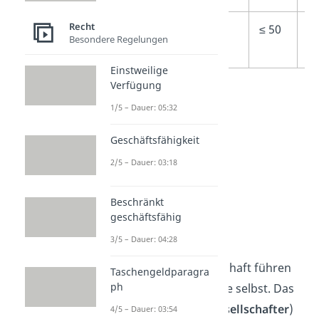
Recht
Anzahl
≤ 10
≤ 50
≤
Besondere Regelungen
Mitarbeiter
Einstweilige
Verfügung
1/5 – Dauer: 05:32
Geschäftsfähigkeit
2/5 – Dauer: 03:18
Beschränkt
geschäftsfähig
Geschäftsführung
3/5 – Dauer: 04:28
Bei der Personengesellschaft führen
Taschengeldparagra
ph
die Inhaber die Geschäfte selbst. Das
machen die Inhaber (
Gesellschafter
)
4/5 – Dauer: 03:54