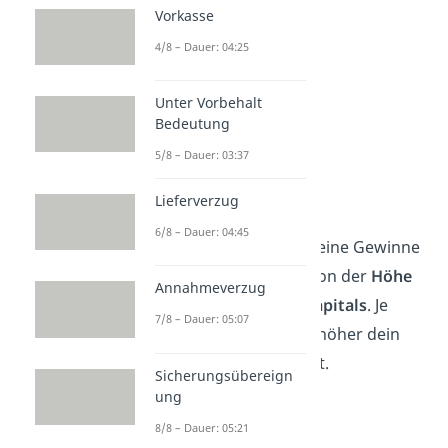
Vorkasse
4/8 – Dauer: 04:25
Unter Vorbehalt
Bedeutung
5/8 – Dauer: 03:37
Gewinn- und
Verlustrechnung
Lieferverzug
6/8 – Dauer: 04:45
Als Gesellschafter sind deine Gewinne
und Verluste abhängig von der
Höhe
Annahmeverzug
deines eingebrachten Kapitals
. Je
7/8 – Dauer: 05:07
höher dein Anteil, desto höher dein
Gewinn oder dein Verlust.
Sicherungsübereign
ung
Besteuerung
8/8 – Dauer: 05:21