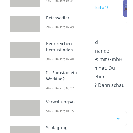
1/6 – Dauer: 04:41
Was ist eine
Kapitalgesellschaft?
(00:13)
Reichsadler
2/6 – Dauer: 02:49
Hier lernst du, wie sich
Personengesellschaft und
Kennzeichen
herausfinden
Kapitalgesellschaft voneinander
unterscheiden und was es mit GmbH,
3/6 – Dauer: 02:40
UG, AG und KGaA auf sich hat. Du
Ist Samstag ein
willst dich beim Lernen lieber
Werktag?
entspannt zurücklehnen? Dann schau
4/6 – Dauer: 03:37
dir unser
Video
an!
Verwaltungsakt
5/6 – Dauer: 04:35
Inhaltsübersicht
Schlagring