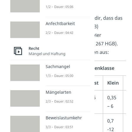
Größenklassen
1/2 – Dauer: 05:06
Ein Blick ins Gesetz zeigt dir, dass das
Anfechtbarkeit
Handelsgesetzbuch
(HGB)
2/2 – Dauer: 04:42
Kapitalgesellschaften in vier
Größenklassen einteilt (§ 267 HGB).
Recht
Das sieht folgendermaßen aus:
Mängel und Haftung
Sachmangel
Größenklasse
1/3 – Dauer: 05:00
Kleinst
Klein
M
Mängelarten
Bilanzsumme
≤ 0,35
0,35
6 
2/3 – Dauer: 02:52
in Mio. €
– 6
Beweislastumkehr
Umsatz in
≤ 0,7
0,7
12
3/3 – Dauer: 03:51
Mio. €
-12
4