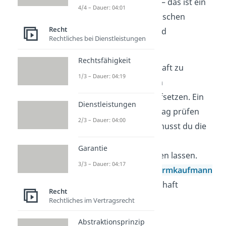
du keine Kapitaleinlage — das ist ein
4/4 – Dauer: 04:01
weiterer Unterschied zwischen
Recht
Personengesellschaft und
Rechtliches bei Dienstleistungen
Kapitalgesellschaft.
Rechtsfähigkeit
Um eine Kapitalgesellschaft zu
1/3 – Dauer: 04:19
gründen, musst du einen
Gesellschaftsvertrag
aufsetzen. Ein
Dienstleistungen
Notar
muss diesen Vertrag prüfen
2/3 – Dauer: 04:00
und absegnen. Danach musst du die
Kapitalgesellschaft ins
Garantie
Handelsregister
eintragen lassen.
3/3 – Dauer: 04:17
Dadurch wird sie zum
Formkaufmann
. Erst jetzt ist die Gesellschaft
Recht
gegründet.
Rechtliches im Vertragsrecht
Abstraktionsprinzip