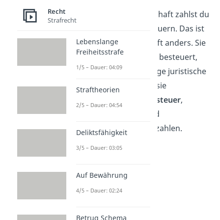
Recht
Bei der Personengesellschaft zahlst du
Strafrecht
als Gesellschafter die Steuern. Das ist
Lebenslange
bei der Kapitalgesellschaft anders. Sie
Freiheitsstrafe
wird
unabhängig
von dir besteuert,
1/5 – Dauer: 04:09
weil sie eine selbstständige juristische
Person ist. Darum muss sie
Straftheorien
Umsatzsteuer
,
Gewerbesteuer
,
2/5 – Dauer: 04:54
Körperschaftssteuer
und
Kapitalertragssteuer
bezahlen.
Deliktsfähigkeit
3/5 – Dauer: 03:05
Auf Bewährung
4/5 – Dauer: 02:24
Betrug Schema