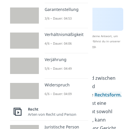
Garantenstellung
3/6 – Dauer: 04:53
Verhältnismäßigkeit
Nach Beantwortung speichern wir deine Antwort, um
Studyflix zu verbessern. Mehr dazu erfährst du in unserer
4/6 – Dauer: 04:06
Datenschutzerklärung
.
Verjährung
Rechtstellung
5/6 – Dauer: 04:49
Ein wichtiger Unterschied zwischen
Widerspruch
Personengesellschaft und
6/6 – Dauer: 04:09
Kapitalgesellschaft ist die
Rechtsform.
Eine Kapitalgesellschaft ist eine
Recht
juristische Person
. Sie hat sowohl
Arten von Recht und Person
Rechte als auch Pflichten, kann
Juristische Person
Vermögen besitzen und vor Gericht