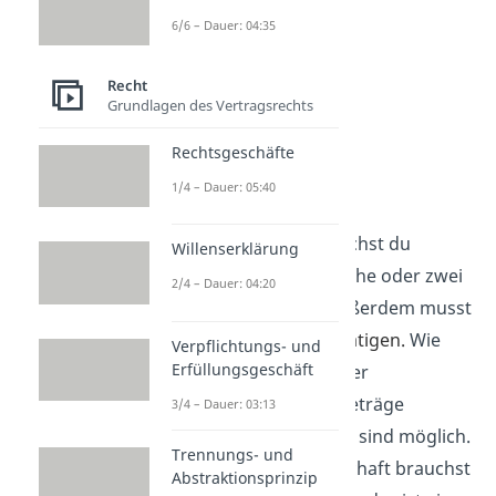
6/6 – Dauer: 04:35
Recht
Grundlagen des Vertragsrechts
Rechtsgeschäfte
Gründung
1/4 – Dauer: 05:40
Bei der Gründung einer
Kapitalgesellschaft brauchst du
Willenserklärung
mindestens zwei natürliche oder zwei
2/4 – Dauer: 04:20
juristische Personen. Außerdem musst
du eine
Kapitaleinlage
tätigen
.
Wie
Verpflichtungs- und
Erfüllungsgeschäft
groß die ist, hängt von der
Gesellschaftsform
ab. Beträge
3/4 – Dauer: 03:13
zwischen 1€ und 50.000€ sind möglich.
Trennungs- und
Bei der Personengesellschaft brauchst
Abstraktionsprinzip