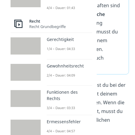
KGaA. Kapitalgesellschaften sind
4/4 – Dauer: 01:43
selbstständige juristische
Recht
Personen
, deren Haftung
Recht Grundbegriffe
beschränkt ist. Darum musst du
Gerechtigkeit
als Investor nur mit deinem
investierten Anteil haften.
1/4 – Dauer: 04:33
Anteilseigner heißen auch
Gewohnheitsrecht
Gesellschafter
.
2/4 – Dauer: 04:09
Im Gegensatz dazu haftest du bei der
Funktionen des
Personengesellschaft
mit deinem
Rechts
gesamten Privatvermögen. Wenn die
3/4 – Dauer: 03:33
Gesellschaft Schulden hat, musst du
diese mit deinem persönlichen
Ermessensfehler
Vermögen begleichen.
4/4 – Dauer: 04:57