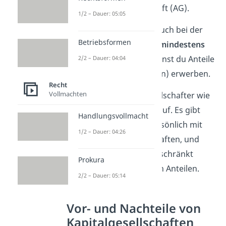
von der Aktiengesellschaft (AG).
1/2 – Dauer: 05:05
Wie bei der AG beträgt auch bei der
Betriebsformen
KGaA das
Grundkapital mindestens
50.000€
. Als Aktionär kannst du Anteile
2/2 – Dauer: 04:04
des Grundkapitals (Aktien) erwerben.
Recht
Vollmachten
Die KGaA teilt ihre Gesellschafter wie
die KG in zwei Gruppen auf. Es gibt
Handlungsvollmacht
Komplementäre
, die persönlich mit
1/2 – Dauer: 04:26
ihrem Privatvermögen haften, und
Kommanditisten
, die beschränkt
Prokura
haften, also nur mit ihren Anteilen.
2/2 – Dauer: 05:14
Vor- und Nachteile von
Kapitalgesellschaften