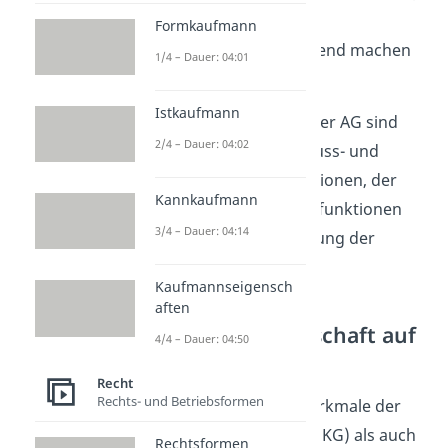
die du bei der jährlichen
Formkaufmann
Hauptversammlung geltend machen
1/4 – Dauer: 04:01
kannst.
Istkaufmann
Wichtige Funktionen in der AG sind
2/4 – Dauer: 04:02
der Vorstand mit Beschluss- und
Geschäftsführungsfunktionen, der
Kannkaufmann
Aufsichtsrat mit Kontrollfunktionen
3/4 – Dauer: 04:14
und die Hauptversammlung der
Aktionäre.
Kaufmannseigensch
aften
Kommanditgesellschaft auf
4/4 – Dauer: 04:50
Aktien (KGaA)
Recht
Rechts- und Betriebsformen
Die KGaA hat sowohl Merkmale der
Kommanditgesellschaft (KG) als auch
Rechtsformen