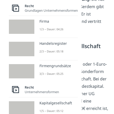
Recht
die
Beschlussrechte
. Außerdem gibt
Grundlagen Unternehmensformen
es den Geschäftsführer. Er ist
Angestellter der GmbH und vertritt
Firma
ihre Geschäfte.
1/3 – Dauer: 04:26
Handelsregister
Unternehmergesellschaft
(UG)
2/3 – Dauer: 05:18
Die UG, auch Mini-GmbH oder 1-Euro-
Firmengrundsätze
GmbH genannt, ist eine Sonderform
3/3 – Dauer: 05:25
der GmbH Kapitalgesellschaft. Bei der
UG brauchst du kein Mindestkapital.
Recht
Unternehmensformen
Allerdings musst du in einer UG
Rücklagen
bilden. Sobald eine
Kapitalgesellschaft
Stammeinlage von 25.000€ erreicht ist,
1/5 – Dauer: 05:12