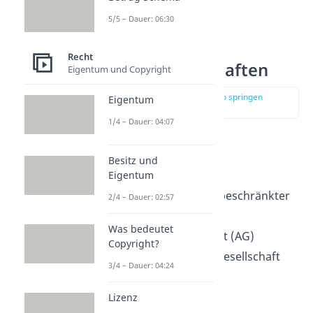
5/5 – Dauer: 06:30
Formen von
Recht
Kapitalgesellschaften
Eigentum und Copyright
zur Stelle im Video springen
Eigentum
(01:12)
1/4 – Dauer: 04:07
Es gibt drei Arten von
Besitz und
Kapitalgesellschaften:
Eigentum
die Gesellschaft mit beschränkter
2/4 – Dauer: 02:57
Haftung (GmbH)
Was bedeutet
die Aktiengesellschaft (AG)
Copyright?
und die Kommanditgesellschaft
3/4 – Dauer: 04:24
auf Aktien (AG)
Lizenz