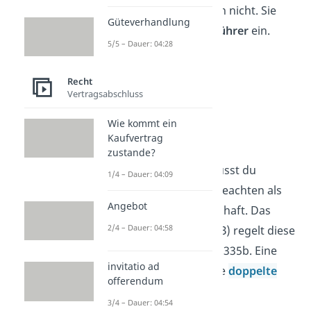
von Kapitalgesellschaften nicht. Sie
Güteverhandlung
setzen einen
Geschäftsführer
ein.
5/5 – Dauer: 04:28
Dieser erhält ein
Geschäftsführergehalt.
Recht
Vertragsabschluss
Buchführung
Wie kommt ein
Kaufvertrag
Bei der Buchführung von
zustande?
Kapitalgesellschaften musst du
1/4 – Dauer: 04:09
strengere Vorschriften beachten als
Angebot
bei der Personengesellschaft. Das
2/4 – Dauer: 04:58
Handelsgesetzbuch (HGB) regelt diese
Vorschriften in §§264 bis 335b. Eine
invitatio ad
wichtige Vorschrift ist die
doppelte
offerendum
Buchführung
.
3/4 – Dauer: 04:54