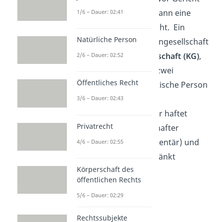
gestellt werden. All das kann eine
1/6 – Dauer: 02:41
Personengesellschaft nicht. Ein
Natürliche Person
Beispiel für eine Personengesellschaft
ist die
Kommanditgesellschaft (KG)
,
2/6 – Dauer: 02:52
bei der sich mindestens zwei
Öffentliches Recht
natürliche und eine juristische Person
zu einem Unternehmen
3/6 – Dauer: 02:43
zusammenschließen. Hier haftet
Privatrecht
mindestens ein Gesellschafter
unbeschränkt (Komplementär) und
4/6 – Dauer: 02:55
mindestens einer beschränkt
Körperschaft des
(Kommanditist).
öffentlichen Rechts
5/6 – Dauer: 02:29
Rechtssubjekte