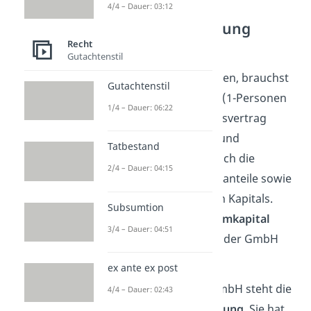
4/4 – Dauer: 03:12
Gesellschaft mit
beschränkter Haftung
(GmbH)
Recht
Gutachtenstil
Um eine GmbH zu gründen, brauchst
Gutachtenstil
du mindestens 1 Person (1-Personen
1/4 – Dauer: 06:22
GmbH). Der Gesellschaftsvertrag
regelt neben Firma, Sitz und
Tatbestand
Geschäftsgegenstand auch die
2/4 – Dauer: 04:15
Verteilung der Geschäftsanteile sowie
die Höhe des eingelegten Kapitals.
Subsumtion
Dieses Kapital wird
Stammkapital
3/4 – Dauer: 04:51
genannt und beträgt bei der GmbH
mindestens 25.000€
.
ex ante ex post
An oberster Stelle der GmbH steht die
4/4 – Dauer: 02:43
Gesellschafterversammlung
. Sie hat