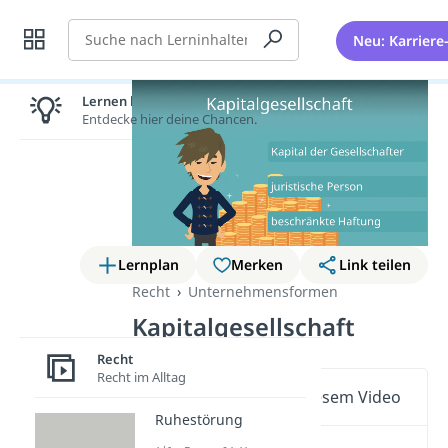
Suche
Neu: Karriere
Lernen lohnt sich!
Entdecke hier deine Chancen.
Lernplan
Merken
Link teilen
Recht
Unternehmensformen
Kapitalgesellschaft
Recht
Recht im Alltag
Wichtige Inhalte in diesem Video
Ruhestörung