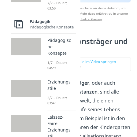
7/7 – Dauer:
03:50
Nach Beantwortung speichern wir deine Antwort, um
Studyflix zu verbessern. Mehr dazu erfährst du in unserer
Datenschutzerklärung
.
Pädagogik
Pädagogische Konzepte
Sozialisationsträger und
Pädagogisc
he
-instanzen
Konzepte
zur Stelle im Video springen
1/7 – Dauer:
(01:29)
04:29
Erziehungs
Sozialisationsträger
, oder auch
stile
Sozialisationsinstanzen
, sind alle
2/7 – Dauer:
Bereiche der Umwelt, die einen
03:47
Menschen im Laufe seines Lebens
Laissez-
beeinflussen. Zum Beispiel ist in den
Faire
ersten Lebensjahren der Kindergarten
Erziehungs
eine wichtige Sozialisationsinstanz.
stil