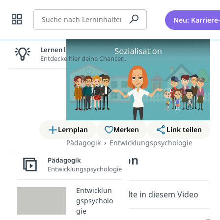
Suche
Neu: Karriere
Lernen lohnt sich!
Entdecke hier deine Chancen.
Lernplan
Merken
Link teilen
Pädagogik
Entwicklungspsychologie
Sozialisation
Pädagogik
Entwicklungspsychologie
Entwicklun
Wichtige Inhalte in diesem Video
gspsycholo
gie