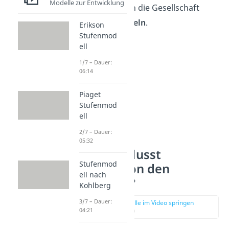
Modelle zur Entwicklung
auch der Mensch die Gesellschaft
durch sein Handeln
.
Erikson
Stufenmod
ell
1/7 – Dauer:
06:14
Piaget
Stufenmod
ell
2/7 – Dauer:
05:32
Wie beeinflusst
Stufenmod
Sozialisation den
ell nach
Menschen?
Kohlberg
3/7 – Dauer:
zur Stelle im Video springen
04:21
(00:46)