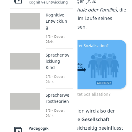
Sozialisationsträger (
z. B.
Kognitive Entwicklung
Kindergarten, Schule oder Familie)
, die
Kognitive
einen Menschen im Laufe seines
Entwicklun
Lebens beeinflussen.
g
1/3 – Dauer:
05:44
Sprachentw
icklung
Kind
2/3 – Dauer:
04:14
Was bedeutet Sozialisation?
Spracherwe
rbstheorien
Bei der Sozialisation wird also der
3/3 – Dauer:
04:14
Mensch
durch die
Gesellschaft
geprägt. Aber gleichzeitig beeinflusst
Pädagogik