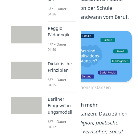
Später wird sie von der Schule
3/7 – Dauer:
04:36
abgelöst und irgendwann vom Beruf.
Reggio
Pädagogik
4/7 – Dauer:
04:50
Didaktische
Prinzipien
5/7 – Dauer:
04:35
Sozialisationsinstanzen
Berliner
Doch es gibt
noch mehr
Eingewöhn
ungsmodell
Sozialisationsinstanzen: Dazu zählen
6/7 – Dauer:
Sportvereine, Religion, politische
04:32
Systeme, Familie, Fernseher, Social