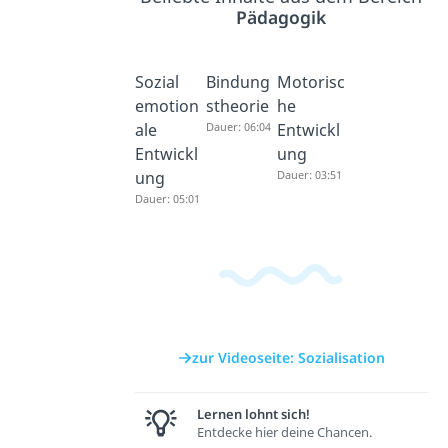
Pädagogik
Sozial
Bindung
Motorisc
emotion
stheorie
he
ale
Dauer: 06:04
Entwickl
Entwickl
ung
ung
Dauer: 03:51
Dauer: 05:01
zur Videoseite: Sozialisation
Lernen lohnt sich!
Entdecke hier deine Chancen.