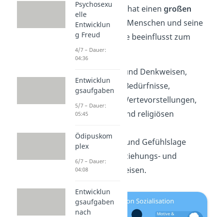
Psychosexu
Die Sozialisation hat einen
großen
elle
Einfluss
auf den Menschen und seine
Entwicklun
g Freud
Einstellungen. Sie beeinflusst zum
Beispiel seine
4/7 – Dauer:
04:36
Fähigkeiten und Denkweisen,
Entwicklun
Motive
und Bedürfnisse,
gsaufgaben
Moral- und Wertevorstellungen,
5/7 – Dauer:
politischen und religiösen
05:45
Ansichten,
Ödipuskom
Stimmungs- und Gefühlslage
plex
und seine Erziehungs- und
6/7 – Dauer:
Verhaltensweisen.
04:08
Entwicklun
gsaufgaben
nach