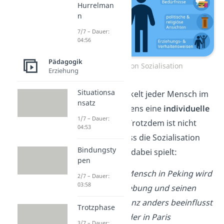
Hurrelman
n
7/7 – Dauer:
04:56
Pädagogik
Einfluss von Sozialisation
Erziehung
Situationsa
Natürlich entwickelt jeder Mensch im
nsatz
Laufe seines Lebens eine
individuelle
1/7 – Dauer:
Persönlichkeit
. Trotzdem ist nicht
04:53
abzustreiten, dass die Sozialisation
Bindungsty
eine große Rolle dabei spielt:
pen
💡
Beispiel:
Ein Mensch in Peking wird
2/7 – Dauer:
03:58
von seiner Umgebung und seinen
Mitmenschen ganz anders beeinflusst
Trotzphase
als ein Mensch, der in Paris
3/7 – Dauer: