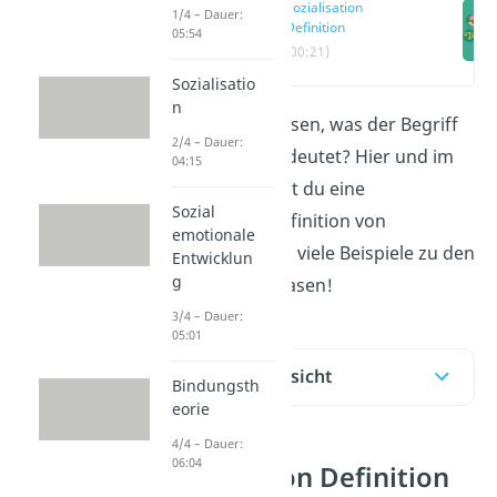
Sozialisation
1/4 – Dauer:
Definition
05:54
(00:21)
Sozialisatio
n
Du möchtest wissen, was der Begriff
2/4 – Dauer:
Sozialisation
bedeutet? Hier und im
04:15
Video
bekommst du eine
Sozial
verständliche Definition von
emotionale
Sozialisation
und viele Beispiele zu den
Entwicklun
g
Sozialisationsphasen!
3/4 – Dauer:
05:01
Inhaltsübersicht
Bindungsth
eorie
4/4 – Dauer:
06:04
Sozialisation Definition