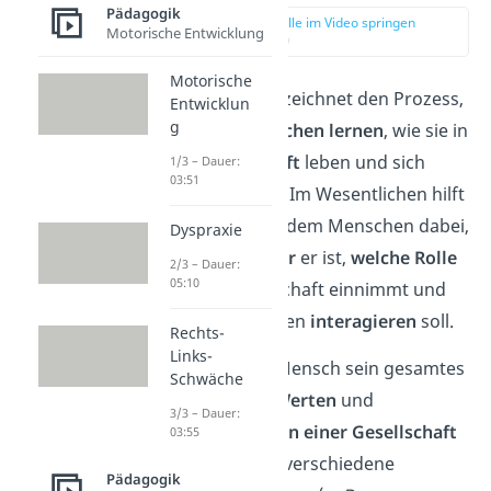
Pädagogik
zur Stelle im Video springen
Motorische Entwicklung
(00:21)
Motorische
Sozialisation
bezeichnet den Prozess,
Entwicklun
g
durch den
Menschen lernen
, wie sie in
einer
Gesellschaft
leben und sich
1/3 – Dauer:
03:51
verhalten sollen. Im Wesentlichen hilft
die Sozialisation dem Menschen dabei,
Dyspraxie
zu verstehen,
wer
er ist,
welche Rolle
2/3 – Dauer:
05:10
er in der Gesellschaft einnimmt und
wie
er mit anderen
interagieren
soll.
Rechts-
Links-
Dabei wird der Mensch sein gesamtes
Schwäche
Leben von den
Werten
und
3/3 – Dauer:
Verhaltensweisen einer Gesellschaft
03:55
geprägt. Es gibt verschiedene
Pädagogik