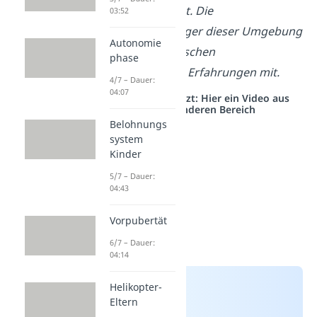
aufgewachsen ist. Die
03:52
Sozialisationsträger dieser Umgebung
Autonomie
geben dem Menschen
phase
unterschiedliche Erfahrungen mit.
4/7 – Dauer:
04:07
Studyflix vernetzt: Hier ein Video aus
einem anderen Bereich
Belohnungs
system
Kinder
5/7 – Dauer:
04:43
Vorpubertät
6/7 – Dauer:
04:14
Helikopter-
Eltern