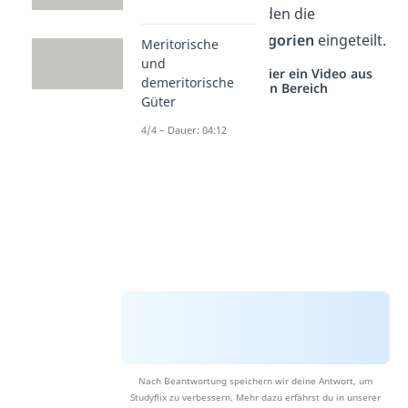
verwendet. Dort werden die
Bedürfnisse in
5
Kategorien
eingeteilt.
Meritorische
und
Studyflix vernetzt: Hier ein Video aus
demeritorische
einem anderen Bereich
Güter
4/4 – Dauer: 04:12
Nach Beantwortung speichern wir deine Antwort, um
Studyflix zu verbessern. Mehr dazu erfährst du in unserer