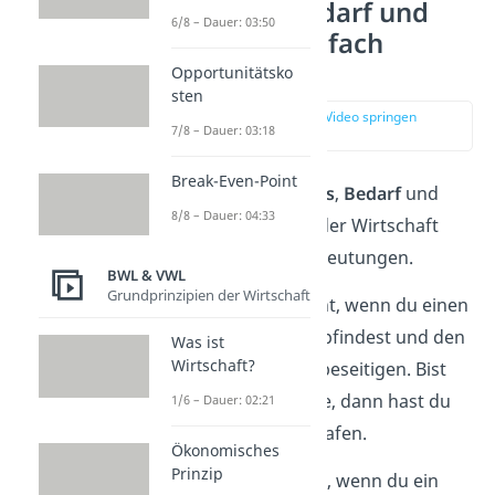
Bedürfnis, Bedarf und
6/8 – Dauer: 03:50
Nachfrage einfach
erklärt
Opportunitätsko
sten
zur Stelle im Video springen
7/8 – Dauer: 03:18
(00:12)
Break-Even-Point
Die Begriffe
Bedürfnis
,
Bedarf
und
8/8 – Dauer: 04:33
Nachfrage
haben in der Wirtschaft
unterschiedliche
Bedeutungen.
BWL & VWL
Grundprinzipien der Wirtschaft
Ein
Bedürfnis
entsteht, wenn du einen
Mangel
an etwas empfindest und den
Was ist
Wirtschaft?
Wunsch
hast, ihn zu beseitigen. Bist
du zum Beispiel müde, dann hast du
1/6 – Dauer: 02:21
das Bedürfnis zu schlafen.
Ökonomisches
Prinzip
Ein
Bedarf
ergibt sich, wenn du ein