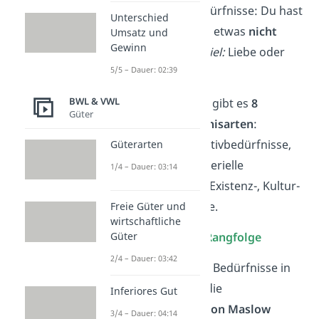
Immaterielle
Bedürfnisse: Du hast
Unterschied
den Wunsch nach etwas
nicht
Umsatz und
Gewinn
kaufbarem
.
Beispiel:
Liebe oder
5/5 – Dauer: 02:39
Gesundheit.
BWL & VWL
📝 Zusammengefasst gibt es
8
Güter
verschiedene
Bedürfnisarten
:
Individual- und Kollektivbedürfnisse,
Güterarten
materielle und immaterielle
1/4 – Dauer: 03:14
Bedürfnisse, Grund-, Existenz-, Kultur-
und Luxusbedürfnisse.
Freie Güter und
wirtschaftliche
Einteilung nach der
Rangfolge
Güter
2/4 – Dauer: 03:42
Für die Einteilung der Bedürfnisse in
eine Rangfolge wird die
Inferiores Gut
Bedürfnispyramide von Maslow
3/4 – Dauer: 04:14