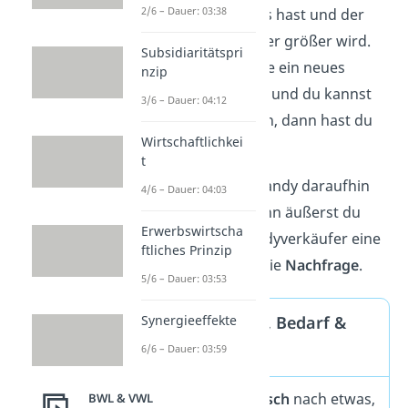
2/6 – Dauer: 03:38
materielles
Bedürfnis hast und der
Wunsch danach immer größer wird.
Subsidiaritätspri
Kommt beispielsweise ein neues
nzip
Handy auf den Markt und du kannst
3/6 – Dauer: 04:12
es dir finanziell leisten, dann hast du
Wirtschaftlichkei
den Bedarf danach.
t
Wenn du das neue Handy daraufhin
4/6 – Dauer: 04:03
kaufen möchtest, dann äußerst du
Erwerbswirtscha
gegenüber dem Handyverkäufer eine
ftliches Prinzip
Kaufabsicht. Das ist die
Nachfrage
.
5/6 – Dauer: 03:53
Synergieeffekte
Merke: Bedürnis, Bedarf &
6/6 – Dauer: 03:59
Nachfrage
Hast du einen
Wunsch
nach etwas,
BWL & VWL