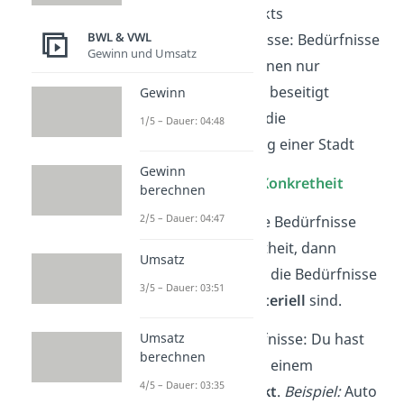
Kauf eines Produkts
BWL & VWL
Kollektiv
bedürfnisse: Bedürfnisse
Gewinn und Umsatz
einer
Gruppe
können nur
gemeinschaftlich
beseitigt
Gewinn
werden.
Beispiel:
die
1/5 – Dauer: 04:48
Wasserversorgung einer Stadt
Gewinn
Einteilung nach der
Konkretheit
berechnen
2/5 – Dauer: 04:47
Unterscheidest du die Bedürfnisse
anhand ihrer Konkretheit, dann
Umsatz
achtest du darauf, ob die Bedürfnisse
3/5 – Dauer: 03:51
materiell
oder
immateriell
sind.
Materielle
Bedürfnisse: Du hast
Umsatz
berechnen
den Wunsch nach einem
4/5 – Dauer: 03:35
konkreten
Produkt
.
Beispiel:
Auto