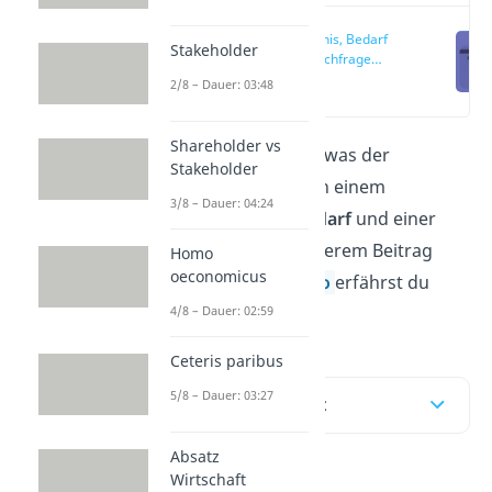
Bedürfnis, Bedarf
Stakeholder
und Nachfrage
einfach erklärt
(00:12)
2/8 – Dauer: 03:48
Shareholder vs
Du möchtest wissen, was der
Stakeholder
Unterschied zwischen einem
3/8 – Dauer: 04:24
Bedürfnis
, einem
Bedarf
und einer
Nachfrage
ist? In unserem Beitrag
Homo
oeconomicus
und in unserem
Video
erfährst du
4/8 – Dauer: 02:59
alles darüber!
Ceteris paribus
5/8 – Dauer: 03:27
Inhaltsübersicht
Absatz
Wirtschaft