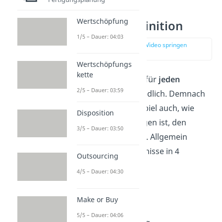
Wertschöpfung
Bedürfnis Definition
1/5 – Dauer: 04:03
zur Stelle im Video springen
(01:09)
Wertschöpfungs
kette
Die Bedürfnisse sind für
jeden
2/5 – Dauer: 03:59
Menschen unterschiedlich. Demnach
ändert sich zum Beispiel auch, wie
Disposition
dringend
das Verlangen ist, den
3/5 – Dauer: 03:50
Mangel zu beseitigen. Allgemein
kannst du die Bedürfnisse in 4
Outsourcing
Kategorien einteilen:
4/5 – Dauer: 04:30
🔍
Kategorien:
Make or Buy
Dringlichkeit
5/5 – Dauer: 04:06