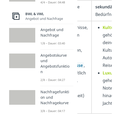
4/4 – Dauer: 04:48
primäre
Bedürfnisse
sekundäre
BWL & VWL
Bedürfniss
Angebot und Nachfrage
Existenz
bedürfnisse,
Kultur
Angebot und
erhalten dich am
gehöre
Nachfrage
Leben (z. B.
deine
1/8 – Dauer: 03:40
Nahrung, Trinken,
Kulturr
Angebotskurve
Kleidung)
Auto, 
und
Grund
bedürfnisse
,
Reisen
Angebotsfunktio
n
sind gesellschaftlich
Luxus
b
notwendig (z. B.
gehen 
2/8 – Dauer: 04:27
Wohnung,
Notwe
Nachfragefunkti
Sicherheit, Freiheit)
hinaus (
on und
Jacht,
Nachfragekurve
3/8 – Dauer: 04:17