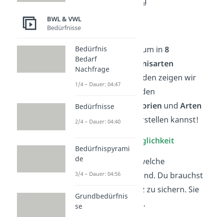
Art der Befriedung
Konkretheit
BWL & VWL
Rangfolge
Bedürfnisse
Diese werden wiederum in
8
Bedürfnis
Bedarf
verschiedene
Bedürfnisarten
Nachfrage
gegliedert. Im Folgenden zeigen wir
1/4 – Dauer: 04:47
dir, was du dir unter den
verschiedenen
Kategorien
und
Arten
Bedürfnisse
von Bedürfnissen
vorstellen kannst!
2/4 – Dauer: 04:40
Einteilung nach
Dringlichkeit
Bedürfnispyrami
de
Schau dir zuerst an, welche
Bedürfnisse
primär
sind. Du brauchst
3/4 – Dauer: 04:56
sie, um deine Existenz zu sichern. Sie
Grundbedürfnis
haben damit Vorrang.
se