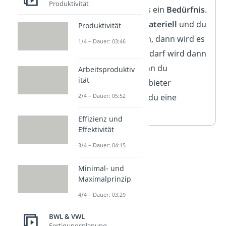
Produktivität
dann nennst du das ein
Bedürfnis
.
Ist das Bedürfnis
materiell
und du
Produktivität
kannst es dir leisten, dann wird es
1/4 – Dauer: 03:46
zum
Bedarf
. Der Bedarf wird dann
zur
Nachfrage
, wenn du
Arbeitsproduktiv
ität
gegenüber dem Anbieter
2/4 – Dauer: 05:52
verdeutlichst, dass du eine
Kaufabsicht
hast.
Effizienz und
Effektivität
3/4 – Dauer: 04:15
Minimal- und
Maximalprinzip
4/4 – Dauer: 03:29
BWL & VWL
Fertigungsplanung