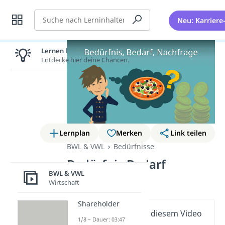
Suche
Neu: Karriere
Lernen lohnt sich!
Entdecke hier deine Chancen.
Lernplan
Merken
Link teilen
BWL & VWL
Bedürfnisse
Bedürfnis Bedarf
BWL & VWL
Nachfrage
Wirtschaft
Shareholder
Wichtige Inhalte in diesem Video
1/8 – Dauer: 03:47