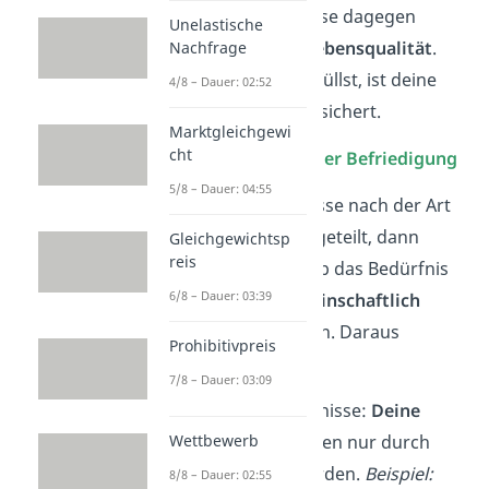
Sekundäre
Bedürfnisse dagegen
Unelastische
erhöhen
nur deine
Lebensqualität
.
Nachfrage
Wenn du sie
nicht
erfüllst, ist deine
4/8 – Dauer: 02:52
Existenz trotzdem gesichert.
Marktgleichgewi
cht
Einteilung nach
Art der Befriedigung
5/8 – Dauer: 04:55
Werden die Bedürfnisse nach der Art
der Befriedigung eingeteilt, dann
Gleichgewichtsp
reis
berücksichtigst du, ob das Bedürfnis
6/8 – Dauer: 03:39
allein
oder nur
gemeinschaftlich
beseitigt werden kann. Daraus
Prohibitivpreis
entstehen die:
7/8 – Dauer: 03:09
Individual
bedürfnisse:
Deine
Bedürfnisse können nur durch
Wettbewerb
dich
beseitigt werden.
Beispiel:
8/8 – Dauer: 02:55