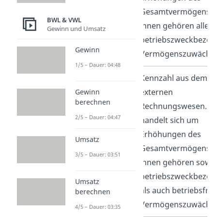
Gesamtvermögens. 
BWL & VWL
ihnen gehören alle
Gewinn und Umsatz
betriebszweckbezo
Gewinn
Vermögenszuwächs
1/5 – Dauer: 04:48
Erträge
Kennzahl aus dem
externen
Gewinn
berechnen
Rechnungswesen. E
2/5 – Dauer: 04:47
handelt sich um
Erhöhungen des
Umsatz
Gesamtvermögens. 
3/5 – Dauer: 03:51
ihnen gehören sowo
betriebszweckbezog
Umsatz
als auch betriebsfr
berechnen
Vermögenszuwächs
4/5 – Dauer: 03:35