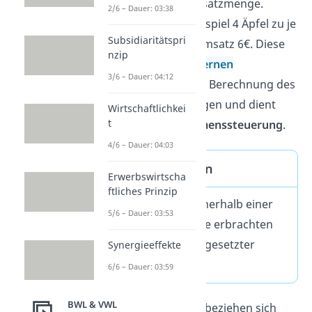
den Preis mal der Absatzmenge.
2/6 – Dauer: 03:38
Verkaufst du zum Beispiel 4 Äpfel zu je
Subsidiaritätspri
1,50€, beträgt dein Umsatz 6€. Diese
nzip
Kennzahl wird im
internen
3/6 – Dauer: 04:12
Rechnungswesen
zur Berechnung des
Gewinns
herangezogen und dient
Wirtschaftlichkei
t
somit der
Unternehmenssteuerung
.
4/6 – Dauer: 04:03
Umsatz Definition
Erwerbswirtscha
ftliches Prinzip
Gesamtwert der innerhalb einer
5/6 – Dauer: 03:53
bestimmten Periode erbrachten
Leistungen bzw. abgesetzter
Synergieeffekte
Waren
6/6 – Dauer: 03:59
BWL & VWL
Umsätze bzw. Erlöse beziehen sich