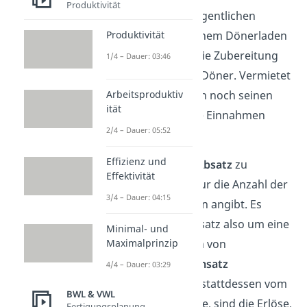
Produktivität
immer nur auf den eigentlichen
Produktivität
Betriebszweck. Bei einem Dönerladen
ist das zum Beispiel die Zubereitung
1/4 – Dauer: 03:46
und der Verkauf von Döner. Vermietet
Arbeitsproduktiv
der Inhaber zusätzlich noch seinen
ität
Waagen, zählen diese Einnahmen
2/4 – Dauer: 05:52
nicht zu den Erlösen.
Effizienz und
Der Umsatz ist vom
Absatz
zu
Effektivität
unterscheiden, der nur die Anzahl der
3/4 – Dauer: 04:15
verkauften Leistungen angibt. Es
handelt sich beim Absatz also um eine
Minimal- und
Maximalprinzip
Menge
, weshalb auch von
mengenmäßigem Umsatz
4/4 – Dauer: 03:29
gesprochen wird. Ist stattdessen vom
BWL & VWL
Umsatz allein die Rede, sind die Erlöse,
Fertigungsplanung