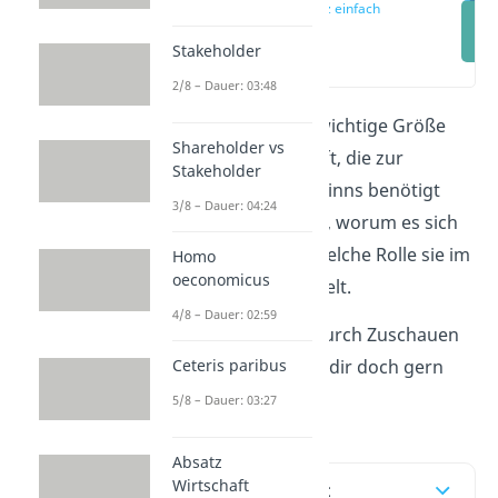
Umsatz einfach
erklärt
Stakeholder
(00:10)
2/8 – Dauer: 03:48
Der Umsatz ist eine wichtige Größe
Shareholder vs
der Betriebswirtschaft, die zur
Stakeholder
Berechnung des Gewinns benötigt
3/8 – Dauer: 04:24
wird. Wir erklären dir, worum es sich
bei ihr handelt und welche Rolle sie im
Homo
oeconomicus
Rechnungswesen spielt.
4/8 – Dauer: 02:59
Dir fällt das Lernen durch Zuschauen
Ceteris paribus
leichter? Dann schau dir doch gern
unser
Video
an!
5/8 – Dauer: 03:27
Absatz
Wirtschaft
Inhaltsübersicht