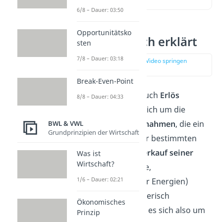
6/8 – Dauer: 03:50
Opportunitätsko
Umsatz einfach erklärt
sten
7/8 – Dauer: 03:18
zur Stelle im Video springen
(00:10)
Break-Even-Point
Beim
Umsatz
, oder auch
Erlös
8/8 – Dauer: 04:33
genannt, handelt es sich um die
Gesamtheit aller Einnahmen
, die ein
BWL & VWL
Grundprinzipien der Wirtschaft
Unternehmen in einer bestimmten
Periode durch den
Verkauf seiner
Was ist
Wirtschaft?
Leistungen
(Produkte,
1/6 – Dauer: 02:21
Dienstleistungen oder Energien)
erwirtschaftet. Rechnerisch
Ökonomisches
ausgedrückt, handelt es sich also um
Prinzip