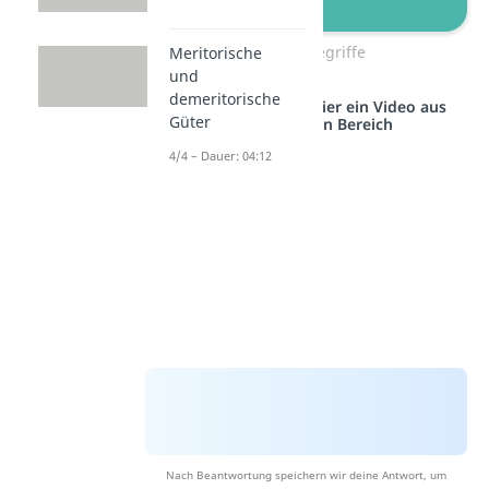
Umsatz Begriffe
Meritorische
und
demeritorische
Studyflix vernetzt: Hier ein Video aus
Güter
einem anderen Bereich
4/4 – Dauer: 04:12
Nach Beantwortung speichern wir deine Antwort, um