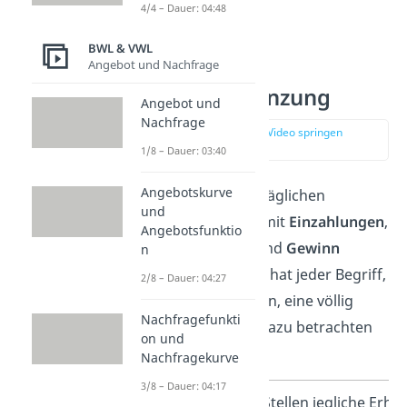
4/4 – Dauer: 04:48
BWL & VWL
Angebot und Nachfrage
Umsatz
Begriffsabgrenzung
Angebot und
Nachfrage
zur Stelle im Video springen
(01:45)
1/8 – Dauer: 03:40
Angebotskurve
Der Umsatz wird im täglichen
und
Sprachgebrauch oft mit
Einzahlungen
,
Angebotsfunktio
Einnahmen
,
Ertrag
und
Gewinn
n
gleichgesetzt. Jedoch hat jeder Begriff,
2/8 – Dauer: 04:27
wirtschaftlich gesehen, eine völlig
Nachfragefunkti
andere Bedeutung. Dazu betrachten
on und
wir folgende Tabelle:
Nachfragekurve
3/8 – Dauer: 04:17
Einzahlungen
Stellen jegliche Erh