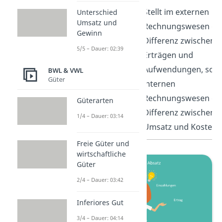
Gewinn
Stellt im externen
Unterschied
Umsatz und
Rechnungswesen di
Gewinn
Differenz zwischen
5/5 – Dauer: 02:39
Erträgen und
Aufwendungen, sowi
BWL & VWL
Güter
internen
Rechnungswesen di
Güterarten
Differenz zwischen
1/4 – Dauer: 03:14
Umsatz und Kosten 
Freie Güter und
wirtschaftliche
Güter
2/4 – Dauer: 03:42
Inferiores Gut
3/4 – Dauer: 04:14