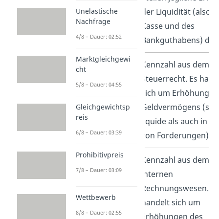
der Liquidität (also d
Unelastische
Nachfrage
Kasse und des
4/8 – Dauer: 02:52
Bankguthabens) dar
Marktgleichgewi
Einnahmen
Kennzahl aus dem
cht
Steuerrecht. Es hand
5/8 – Dauer: 04:55
sich um Erhöhungen
Geldvermögens (so
Gleichgewichtsp
reis
liquide als auch in F
6/8 – Dauer: 03:39
von Forderungen)
Prohibitivpreis
Erlöse/Umsatz
Kennzahl aus dem
7/8 – Dauer: 03:09
internen
Rechnungswesen. E
Wettbewerb
handelt sich um
8/8 – Dauer: 02:55
Erhöhungen des