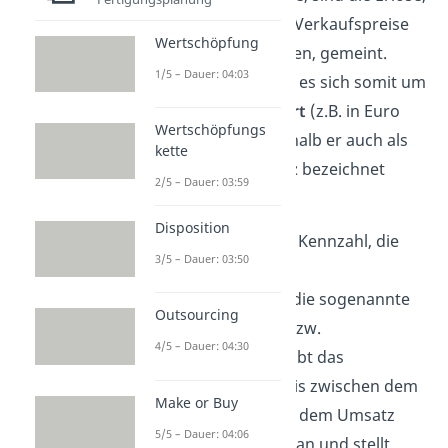
also die Summe aller Verkaufspreise
Wertschöpfung
mal den Absatzmengen, gemeint.
1/5 – Dauer: 04:03
Beim Umsatz handelt es sich somit um
einen monetären
Wert
(z.B. in Euro
Wertschöpfungs
oder US-Dollar), weshalb er auch als
kette
wertmäßiger Umsatz
bezeichnet
2/5 – Dauer: 03:59
wird.
Disposition
Eine weitere wichtige Kennzahl, die
3/5 – Dauer: 03:50
eng mit dem Umsatz
zusammenhängt, ist die sogenannte
Outsourcing
Umsatzrentabilität
bzw.
4/5 – Dauer: 04:30
Umsatzrendite
. Sie gibt das
prozentuale Verhältnis zwischen dem
Make or Buy
erzielten Gewinn und dem Umsatz
5/5 – Dauer: 04:06
eines Unternehmens an und stellt