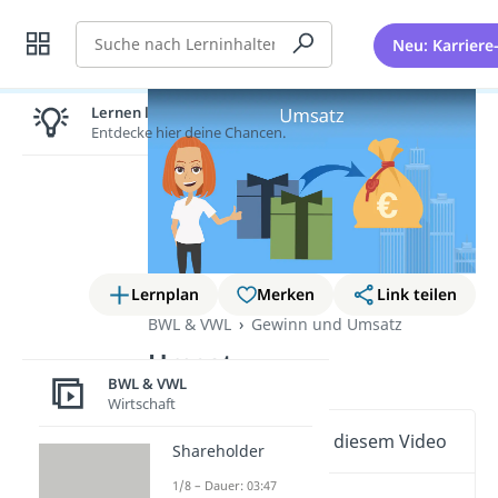
Suche
Neu: Karriere
Lernen lohnt sich!
Entdecke hier deine Chancen.
Lernplan
Merken
Link teilen
BWL & VWL
Gewinn und Umsatz
Umsatz
BWL & VWL
Wirtschaft
Wichtige Inhalte in diesem Video
Shareholder
1/8 – Dauer: 03:47