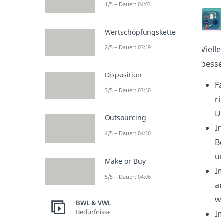
1/5 – Dauer: 04:03
Wertschöpfungskette
2/5 – Dauer: 03:59
Viell
besse
Disposition
F
3/5 – Dauer: 03:50
r
D
Outsourcing
I
4/5 – Dauer: 04:30
B
u
Make or Buy
I
5/5 – Dauer: 04:06
a
w
BWL & VWL
Bedürfnisse
I