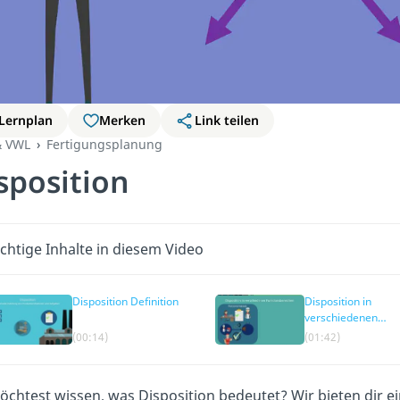
Lernplan
Merken
Link teilen
& VWL
Fertigungsplanung
sposition
chtige Inhalte in diesem Video
Disposition Definition
Disposition in
verschiedenen
Funktionsbereiche
(00:14)
(01:42)
chtest wissen, was Disposition bedeutet? Wir bieten dir ei