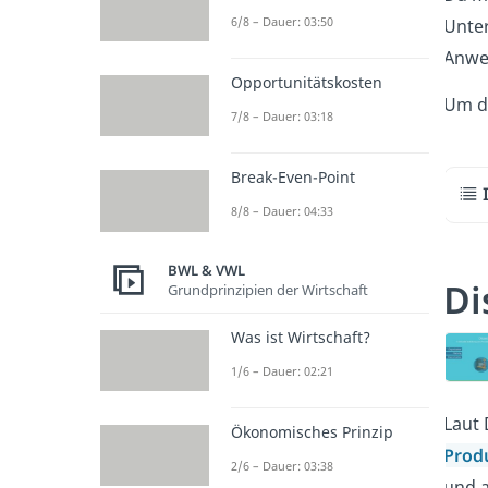
6/8 – Dauer: 03:50
Unter
Anwe
Opportunitätskosten
Um da
7/8 – Dauer: 03:18
Break-Even-Point
8/8 – Dauer: 04:33
BWL & VWL
Di
Grundprinzipien der Wirtschaft
Was ist Wirtschaft?
1/6 – Dauer: 02:21
Laut 
Ökonomisches Prinzip
Prod
2/6 – Dauer: 03:38
und a