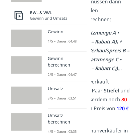
Die einzelnen Erlöse müssen dann
addiert
werden, um den
BWL & VWL
Gewinn und Umsatz
Gesamtumsatz zu berechnen:
Gewinn
Umsatz = (
Absatzmenge A •
(Verkaufspreis A – Rabatt A)) +
1/5 – Dauer: 04:48
(Absatzmenge B • (Verkaufspreis B –
Gewinn
Rabatt B)) + (Absatzmenge C •
berechnen
(Verkaufspreis C – Rabatt C))…
2/5 – Dauer: 04:47
Der Schuhverkäufer verkauft
Umsatz
zusätzlich zu den 100 Paar
Stiefel
und
3/5 – Dauer: 03:51
50 Paar
Sandalen
außerdem noch
80
Paar
Halbschuhe
zum Preis von
120 €
Umsatz
pro Paar.
berechnen
Insgesamt hat der Schuhverkäufer in
4/5 – Dauer: 03:35