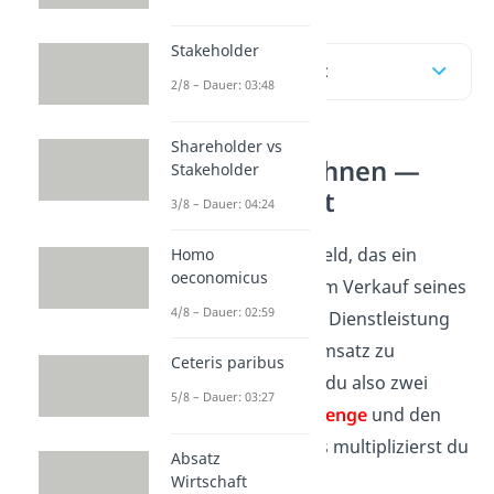
Stakeholder
Inhaltsübersicht
2/8 – Dauer: 03:48
Shareholder vs
Umsatz berechnen —
Stakeholder
einfach erklärt
3/8 – Dauer: 04:24
Der
Umsatz
ist das Geld, das ein
Homo
oeconomicus
Unternehmen mit dem Verkauf seines
4/8 – Dauer: 02:59
Produkts oder seiner Dienstleistung
einnimmt. Um den Umsatz zu
Ceteris paribus
berechnen, brauchst du also zwei
5/8 – Dauer: 03:27
Größen: die
Absatzmenge
und den
Verkaufspreis
. Beides multiplizierst du
Absatz
miteinander:
Wirtschaft