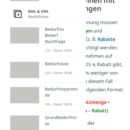
Umsatz berechnen mit
Preisminderungen
BWL & VWL
Bedürfnisse
Bei der Umsatzberechnung müssen
Bedürfnis
auch
Preisminderungen
und
Bedarf
Erlösschmälerungen
(z. B.
Rabatte
Nachfrage
oder
Skonti)
berücksichtigt werden.
1/4 – Dauer: 04:47
Denn wenn ein Unternehmen auf
Bedürfnisse
etwas beispielsweise 25 % Rabatt gibt,
bekommt es auch 25 % weniger von
2/4 – Dauer: 04:40
dem Verkaufspreis. In diesem Fall
Bedürfnispyrami
rechnest du mit der folgenden Formel:
de
Umsatz =
Absatzmenge
•
3/4 – Dauer: 04:56
(
Verkaufspreis
–
Rabatt
)
Grundbedürfnis
Zum Beispiel verkauft der
se