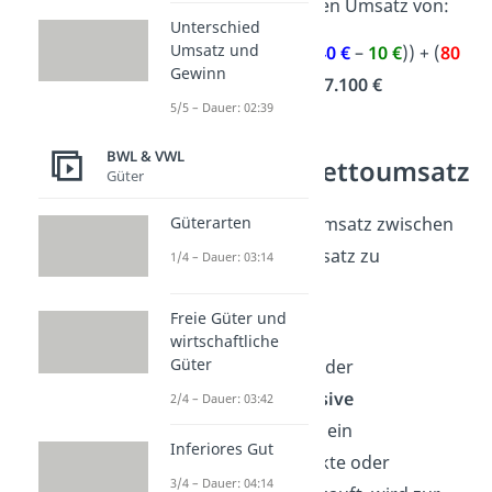
dem Monat dann einen Umsatz von:
Unterschied
Umsatz und
(
100
•
60 €
) + (
50
• (
40 €
–
10 €
)) + (
80
Gewinn
•
120 €
) =
17.100 €
5/5 – Dauer: 02:39
BWL & VWL
Brutto- und Nettoumsatz
Güter
Güterarten
Es ist wichtig, beim Umsatz zwischen
Brutto- und Nettoumsatz zu
1/4 – Dauer: 03:14
unterscheiden:
Freie Güter und
Bruttoumsatz
wirtschaftliche
Güter
Der Bruttoumsatz ist der
Gesamtumsatz
inklusive
2/4 – Dauer: 03:42
Umsatzsteuer
. Wenn ein
Inferiores Gut
Unternehmen Produkte oder
3/4 – Dauer: 04:14