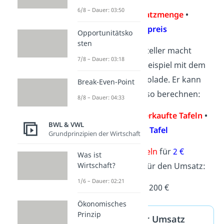
6/8 – Dauer: 03:50
Umsatz =
Absatzmenge
•
Verkaufspreis
Opportunitätsko
sten
Ein Schokoladenhersteller macht
7/8 – Dauer: 03:18
seinen Umsatz zum Beispiel mit dem
Verkauf seiner Schokolade. Er kann
Break-Even-Point
seinen Umsatz dann so berechnen:
8/8 – Dauer: 04:33
Umsatz =
Anzahl verkaufte Tafeln
•
BWL & VWL
Preis pro Tafel
Grundprinzipien der Wirtschaft
Wenn er jetzt
100 Tafeln
für
2 €
Was ist
verkauft, rechnet er für den Umsatz:
Wirtschaft?
1/6 – Dauer: 02:21
100
⋅
2 €
= 200 €
Ökonomisches
Prinzip
Warum sollte der Umsatz