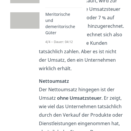
Dienstleistungen verkauft, wird zur
Preisangabe meist die Umsatzsteuer
Meritorische
(in Deutschland 19 % oder 7 % auf
und
bestimmte Produkte) hinzugerechnet.
demeritorische
Güter
Der Bruttoumsatz errechnet sich also
4/4 – Dauer: 04:12
aus dem Preis, den die Kunden
tatsächlich zahlen. Aber es ist nicht
der Umsatz, den ein Unternehmen
wirklich erhält.
Nettoumsatz
Der Nettoumsatz hingegen ist der
Umsatz
ohne Umsatzsteuer
. Er zeigt,
wie viel das Unternehmen tatsächlich
durch den Verkauf der Produkte oder
Dienstleistungen eingenommen hat,