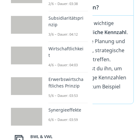
2/6 – Dauer: 03:38
berechnet werden?
Subsidiaritätspri
Der Umsatz ist eine wichtige
nzip
betriebswirtschaftliche Kennzahl
.
3/6 – Dauer: 04:12
Er ist wichtig für die Planung und
Wirtschaftlichkei
Steuerung und hilft, strategische
t
Entscheidungen zu treffen.
4/6 – Dauer: 04:03
Außerdem benötigst du ihn, um
viele weitere wichtige Kennzahlen
Erwerbswirtscha
ftliches Prinzip
zu berechnen, wie zum Beispiel
den Gewinn.
5/6 – Dauer: 03:53
Synergieeffekte
6/6 – Dauer: 03:59
BWL & VWL