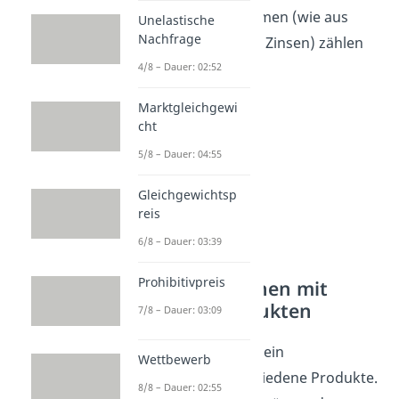
Unternehmens stammen (wie aus
Unelastische
Nachfrage
Vermietung oder aus Zinsen) zählen
nicht zum Umsatz.
4/8 – Dauer: 02:52
Marktgleichgewi
cht
5/8 – Dauer: 04:55
Gleichgewichtsp
reis
6/8 – Dauer: 03:39
Prohibitivpreis
Umsatz berechnen mit
mehreren Produkten
7/8 – Dauer: 03:09
In der Regel verkauft ein
Wettbewerb
Unternehmen verschiedene Produkte.
8/8 – Dauer: 02:55