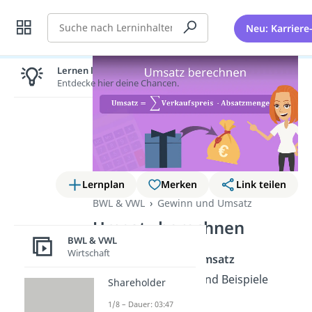
Suche
Neu: Karriere
Lernen lohnt sich!
Entdecke hier deine Chancen.
Lernplan
Merken
Link teilen
BWL & VWL
Gewinn und Umsatz
Umsatz berechnen
BWL & VWL
Wirtschaft
Wie kannst du den
Umsatz
berechnen
? Formel und Beispiele
Shareholder
findest du hier.
1/8 – Dauer: 03:47