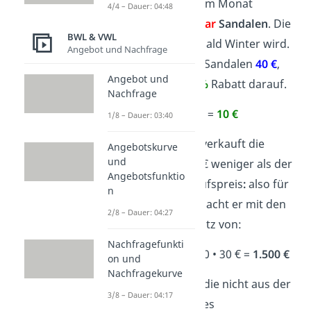
Schuhverkäufer in dem Monat
4/4 – Dauer: 04:48
zusätzlich noch
50 Paar
Sandalen
. Die
BWL & VWL
sind im
Sale
, weil es bald Winter wird.
Angebot und Nachfrage
Eigentlich kosten die Sandalen
40 €
,
Angebot und
aber jetzt gibt es
25 %
Rabatt darauf.
Nachfrage
0,25
•
40 €
=
10 €
1/8 – Dauer: 03:40
Der Schuhverkäufer verkauft die
Angebotskurve
und
Sandalen also für 10 € weniger als der
Angebotsfunktio
ursprüngliche Verkaufspreis
:
also für
n
30 €
statt 40 €.
Also macht er mit den
2/8 – Dauer: 04:27
Sandalen einen Umsatz von:
Nachfragefunkti
50
•
(
40 €
–
10 €
) = 50 • 30 € =
1.500 €
on und
Nachfragekurve
Übrigens:
Einkünfte, die nicht aus der
3/8 – Dauer: 04:17
Geschäftstätigkeit
des