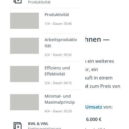
Produktivität
Produktivität
1/4 – Dauer: 03:46
Umsatz berechnen —
Arbeitsproduktiv
Beispiel
ität
2/4 – Dauer: 05:52
Schauen wir uns noch ein weiteres
Effizienz und
Beispiel an: Stell dir vor, ein
Effektivität
Schuhverkäufer verkauft in einem
3/4 – Dauer: 04:15
Monat
100 Paar
Stiefel
zum Preis von
je
60 € pro Paar
.
Minimal- und
Maximalprinzip
Dann macht er einen
Umsatz
von:
4/4 – Dauer: 03:29
100
•
60 €
=
6.000 €
BWL & VWL
Fertigungsplanung